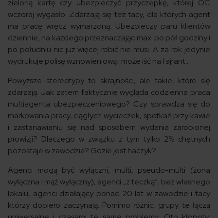
zieloną kartę czy ubezpieczyć przyczepkę, której OC
wczoraj wygasło. Zdarzają się też tacy, dla których agent
ma pracę wręcz wymarzoną. Ubezpieczy paru klientów
dziennie, na każdego przeznaczając max. po pół godziny i
po południu nic już więcej robić nie musi. A za rok jedynie
wydrukuje polisę wznowieniową i może iść na fajrant…
Powyższe stereotypy to skrajności, ale takie, które się
zdarzają. Jak zatem faktycznie wygląda codzienna praca
multiagenta ubezpieczeniowego? Czy sprawdza się do
markowania pracy, ciągłych wycieczek, spotkań przy kawie
i zastanawianiu się nad sposobem wydania zarobionej
prowizji? Dlaczego w związku z tym tylko 2% chętnych
pozostaje w zawodzie? Gdzie jest haczyk?
Agenci mogą być wyłączni, multi, pseudo-multi (żona
wyłączna i mąż wyłączny), agenci „z teczką”, bez własnego
lokalu, agenci działający ponad 20 lat w zawodzie i tacy
którzy dopiero zaczynają. Pomimo różnic, grupy te łączą
uniwersalne i czasami te same problemy. Oto kłopoty,