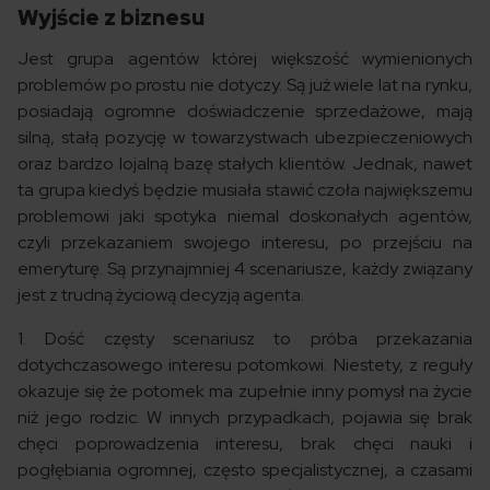
Wyjście z biznesu
Jest grupa agentów której większość wymienionych
problemów po prostu nie dotyczy. Są już wiele lat na rynku,
posiadają ogromne doświadczenie sprzedażowe, mają
silną, stałą pozycję w towarzystwach ubezpieczeniowych
oraz bardzo lojalną bazę stałych klientów. Jednak, nawet
ta grupa kiedyś będzie musiała stawić czoła największemu
problemowi jaki spotyka niemal doskonałych agentów,
czyli przekazaniem swojego interesu, po przejściu na
emeryturę. Są przynajmniej 4 scenariusze, każdy związany
jest z trudną życiową decyzją agenta.
1. Dość częsty scenariusz to próba przekazania
dotychczasowego interesu potomkowi. Niestety, z reguły
okazuje się że potomek ma zupełnie inny pomysł na życie
niż jego rodzic. W innych przypadkach, pojawia się brak
chęci poprowadzenia interesu, brak chęci nauki i
pogłębiania ogromnej, często specjalistycznej, a czasami