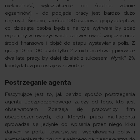
niekaralność, wykształcenie min. średnie, zdanie
egzaninów) – do podjęcia pracy jest bardzo dużo
chętnych. Średnio, spośród 100 osobowej grupy adeptów,
co dziesiąta osoba będzie na tyle wytrwała by zdać
egzaminy w towarzystwach, zainwestować swój czas oraz
środki finansowe i dojść do etapu wystawiania polis. Z
grupy 10 na 100 osób tylko 2 z nich przetrwają pierwsze
dwa lata pracy, by dalej działać z sukcesem. Wynik? 2%
kandydatów pozostaje w zawodzie…
Postrzeganie agenta
Fascynujące jest to, jak bardzo sposób postrzegania
agenta ubezpieczeniowego zależy od tego, kto jest
obserwatorem. Zdarzają się pracownicy firm
ubezpieczeniowych, dla których praca multiagenta
sprowadza się jedynie do wpisania przez niego kilku
danych w portal towarzystwa, wydrukowania polisy i
wystawienia rachunku opiewającego na nieadekwatną do