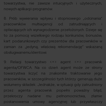
towarzystwa, nie zawsze intuicyjnych i użytecznych,
nowych aplikacji i programów.
8. Prób wywierania wpływu i stopniowego „odcinania”
pracowników multiagencji od zatrudniających i
opłacających ich wynagrodzenie przełożonych. Dzieje się
to za pomocą wszelkiego rodzaju konkursów, bonusów,
kart podarunkowych czy prezentów dla pracowników w
zamian za „jedyną, właściwą rekomendację” wskazaną
obsługiwanemu klientowi.
9. Relacji towarzystwo <=> agent <=> pracownik
agenta/OFWCA. Na co dzień agent może ze strony
towarzystwa liczyć na znakomite traktowanie jego
pracowników, w szczególności tych którzy generują duże
wolumeny składek. Jednakże, w sytuacji gdy zatrudniony
przez agenta pracownik popełni poważny błąd,
przekroczy nadane mu pełnomocnictwa, złamie
postanowienia umowy agencyjnej lub przywłaszczy