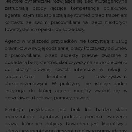
Niektóre dynamicznie rozwijające się sieci multiagencyjne
zatrudniają osoby łączące kompetencje opiekunów
agenta, czym zabezpieczają się również przed traceniem
kontaktu ze swoimi pracownikami na rzecz niektórych
towarzystw i ich opiekunów sprzedaży.
Agenci w większości przypadków nie korzystają z usług
prawników w swojej codziennej pracy. Począwszy od umów
z pracownikami, przez aspekty prawne związane z
posiadaną bazą klientów, skończywszy na zabezpieczeniu
od strony prawnej swoich interesów w relacji z
kooperantami, klientami czy towarzystwami
ubezpieczeniowymi. W praktyce, nie istnieje żadna
instytucja do której agenci mogliby zwrócić się w
poszukiwaniu fachowej pomocy prawnej.
Smutnym przykładem jest brak lub bardzo słaba
reprezentacja agentów podczas procesu tworzenia
prawa, które ich dotyczy. Dowodem jest kłopotliwy i
uderzający agentów po kieszeni, niedawno wprowadzony,