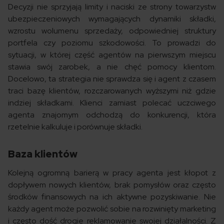
Decyzji nie sprzyjają limity i naciski ze strony towarzystw
ubezpieczeniowych wymagających dynamiki składki,
wzrostu wolumenu sprzedaży, odpowiedniej struktury
portfela czy poziomu szkodowości. To prowadzi do
sytuacji, w której część agentów na pierwszym miejscu
stawia swój zarobek, a nie chęć pomocy klientom.
Docelowo, ta strategia nie sprawdza się i agent z czasem
traci bazę klientów, rozczarowanych wyższymi niż gdzie
indziej składkami. Klienci zamiast polecać uczciwego
agenta znajomym odchodzą do konkurencji, która
rzetelnie kalkuluje i porównuje składki.
Baza klientów
Kolejną ogromną barierą w pracy agenta jest kłopot z
dopływem nowych klientów, brak pomysłów oraz często
środków finansowych na ich aktywne pozyskiwanie. Nie
każdy agent może pozwolić sobie na rozwinięty marketing
i często dość drogie reklamowanie swojej działalności. Z