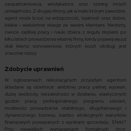
zaopatrzeniowca, windykatora oraz szereg innych
umiejętności. Z drugiej strony, jak w mało którym zawodzie,
agent może liczyć na wdzięczność, lojalność oraz dobre,
bliskie i wieloletnie relacje ze swoimi klientami. Niestety,
owoce ciężkiej pracy i nauki zbiera z reguły dopiero po
kilku latach prowadzenia własnej firmy, kiedy pojawią się już
stali klienci wznowieniowi, których koszt obsługi jest
znacznie niższy.
Zdobycie uprawnień
W ogłoszeniach rekrutacyjnych przyszłym agentom
składane są obietnice: ambitnej pracy pełnej wyzwań,
dużej swobody, niezależności w działaniu, elastycznych
godzin pracy, profesjonalnego programu szkoleń,
możliwości prowadzenia stabilnego, długofalowego i
dynamicznego biznesu, bardzo atrakcyjnych warunków
finansowych powiązanych z wynikami sprzedaży… Efekt?
Przy niewielkich wymaganiach formalnych (m.in.