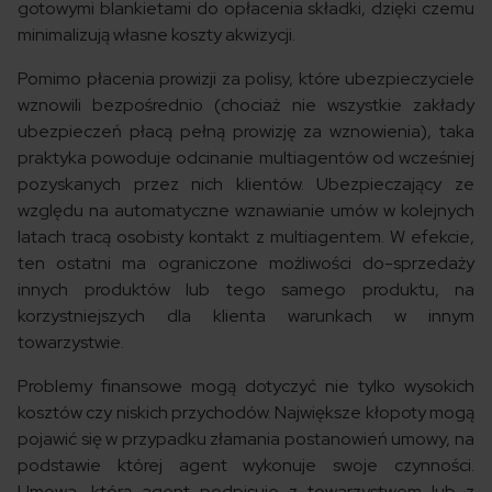
gotowymi blankietami do opłacenia składki, dzięki czemu
minimalizują własne koszty akwizycji.
Pomimo płacenia prowizji za polisy, które ubezpieczyciele
wznowili bezpośrednio (chociaż nie wszystkie zakłady
ubezpieczeń płacą pełną prowizję za wznowienia), taka
praktyka powoduje odcinanie multiagentów od wcześniej
pozyskanych przez nich klientów. Ubezpieczający ze
względu na automatyczne wznawianie umów w kolejnych
latach tracą osobisty kontakt z multiagentem. W efekcie,
ten ostatni ma ograniczone możliwości do-sprzedaży
innych produktów lub tego samego produktu, na
korzystniejszych dla klienta warunkach w innym
towarzystwie.
Problemy finansowe mogą dotyczyć nie tylko wysokich
kosztów czy niskich przychodów. Największe kłopoty mogą
pojawić się w przypadku złamania postanowień umowy, na
podstawie której agent wykonuje swoje czynności.
Umowa, którą agent podpisuje z towarzystwem lub z