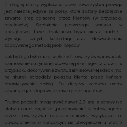
Z drugiej strony wypłacana przez towarzystwa prowizja
jest należna jedynie za polisy, które zostały bezbłędnie
zawarte oraz opłacone przez klientów (w przypadku
przelewów). Spełnienie pierwszego warunku w
początkowej fazie działalności bywa nieraz trudne i
wymaga licznych konsultacji oraz doświadczenia
zdobywanego metodą prób i błędów.
Jak by tego było mało, większość towarzystw wprowadziła
stornowanie otrzymanej wcześniej przez agenta prowizji w
przypadku dokonywania zwrotu zainkasowanej składki (np.
na skutek sprzedaży pojazdu klienta przed końcem
obowiązywania polisy). To dotyczy zarówno umów
zawartych jak i doprowadzonych przez agentów.
Trudne początki mogą trwać nawet 2,3 lata, a sprawy nie
ułatwia coraz częstsze „przejmowanie” klientów agenta
przez towarzystwa ubezpieczeniowe, wysyłające im
powiadomienia o kończącym się ubezpieczeniu wraz z