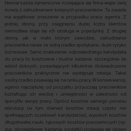
Niemal każda dynamicznie rozwijająca się firma wiąże swój
rozwój z zatrudnianiem kolejnych pracowników. Ta zasada
ma wyjątkowe znaczenie w przypadku pracy agenta. Z
jednej strony, przy osiągnięciu dużej liczby klientów
niemożliwa staje się ich obsługa w pojedynkę. Z drugiej
strony, jak w mało którym zawodzie, zatrudnianie
pracownika niesie ze sobą rzadko spotykane, duże ryzyko
biznesowe. Samo znalezienie odpowiedniego kandydata
do pracy to kosztowne i trudne zadanie, szczególnie że
wśród dobrych, posiadających kilkuletnie doświadczenie
pracowników praktycznie nie występuje rotacja. Takie
osoby rzadko pojawiają się na rynku pracy. W konsekwencji,
agenci najczęściej od początku przyuczają pracowników
kształtując ich wiedzę i umiejętności w zależności od
specyfiki swojej pracy. Oprócz kosztów samego procesu
rekrutacji (w tym również kosztów rotacji często nie
spełniających oczekiwań kandydatów), wysokich kosztów
długotrwałej nauki, typowych kosztów pracowniczych (np.
zus, obowiązkowe badania, podatki) pojawiają się obawy