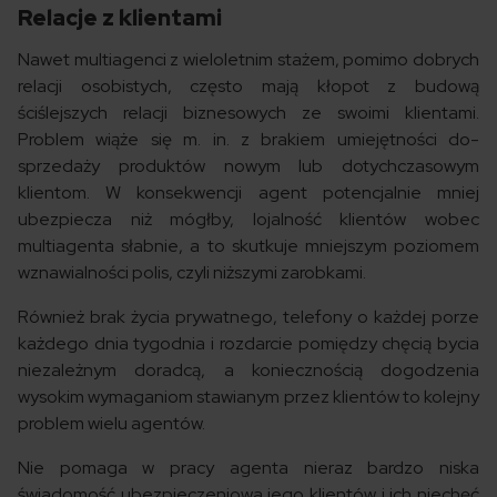
Relacje z klientami
Nawet multiagenci z wieloletnim stażem, pomimo dobrych
relacji osobistych, często mają kłopot z budową
ściślejszych relacji biznesowych ze swoimi klientami.
Problem wiąże się m. in. z brakiem umiejętności do-
sprzedaży produktów nowym lub dotychczasowym
klientom. W konsekwencji agent potencjalnie mniej
ubezpiecza niż mógłby, lojalność klientów wobec
multiagenta słabnie, a to skutkuje mniejszym poziomem
wznawialności polis, czyli niższymi zarobkami.
Również brak życia prywatnego, telefony o każdej porze
każdego dnia tygodnia i rozdarcie pomiędzy chęcią bycia
niezależnym doradcą, a koniecznością dogodzenia
wysokim wymaganiom stawianym przez klientów to kolejny
problem wielu agentów.
Nie pomaga w pracy agenta nieraz bardzo niska
świadomość ubezpieczeniowa jego klientów i ich niechęć