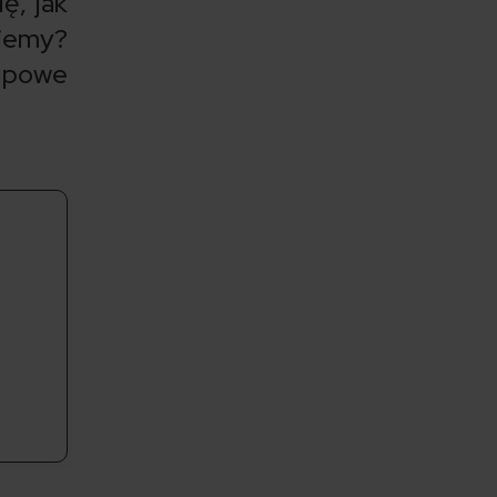
ę, jak
ujemy?
upowe