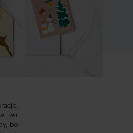
racje,
w wir
py, bo