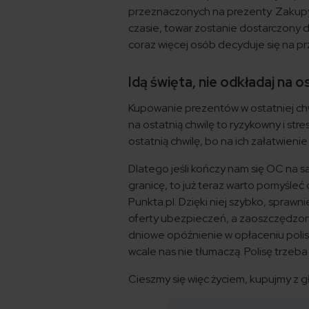
przeznaczonych na prezenty. Zakupy
czasie, towar zostanie dostarczony
coraz więcej osób decyduje się na p
Idą święta, nie odkładaj na o
Kupowanie prezentów w ostatniej ch
na ostatnią chwilę to ryzykowny i st
ostatnią chwilę, bo na ich załatwien
Dlatego jeśli kończy nam się OC na 
granicę, to już teraz warto pomyśleć
Punkta.pl. Dzięki niej szybko, spraw
oferty ubezpieczeń, a zaoszczędzone
dniowe opóźnienie w opłaceniu polisy
wcale nas nie tłumaczą. Polisę trzeba 
Cieszmy się więc życiem, kupujmy z gł