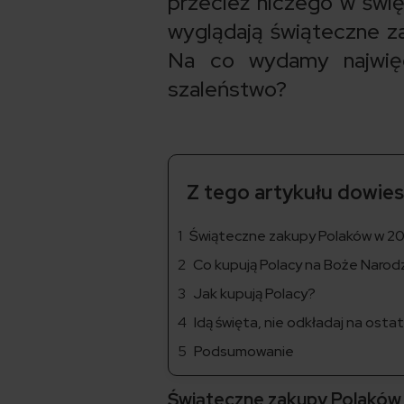
przecież niczego w świę
wyglądają świąteczne za
Na co wydamy najwię
szaleństwo?
Z tego artykułu dowiesz
Świąteczne zakupy Polaków w 20
Co kupują Polacy na Boże Narod
Jak kupują Polacy?
Idą święta, nie odkładaj na ostat
Podsumowanie
Świąteczne zakupy Polaków