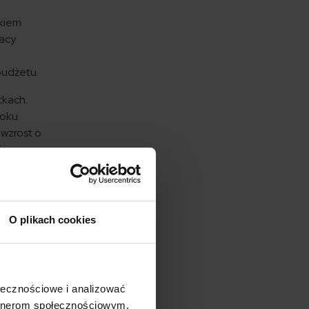
ikiem
lacy
budżetu.
tkach.
roku
wzrost o
kim
że
O plikach cookies
a błysk,
ka
wizyty
ołecznościowe i analizować
łaśnie
artnerom społecznościowym,