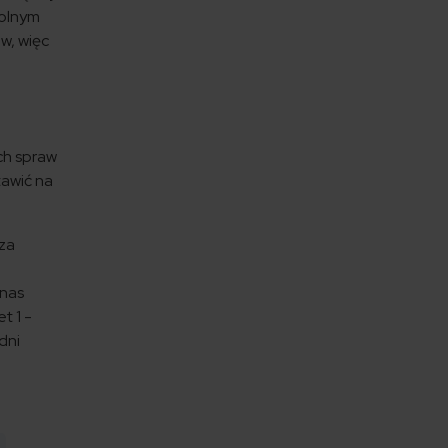
wolnym
w, więc
ch spraw
tawić na
 za
 nas
t 1 -
dni