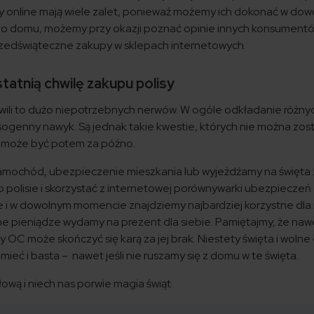
 online mają wiele zalet, ponieważ możemy ich dokonać w do
 do domu, możemy przy okazji poznać opinie innych konsumentó
rzedświąteczne zakupy w sklepach internetowych.
statnią chwilę zakupu polisy
wili to dużo niepotrzebnych nerwów. W ogóle odkładanie różny
resogenny nawyk. Są jednak takie kwestie, których nie można zos
ie może być potem za późno.
samochód, ubezpieczenie mieszkania lub wyjeżdżamy na święta
 o polisie i skorzystać z internetowej porównywarki ubezpieczeń
nie i w dowolnym momencie znajdziemy najbardziej korzystne dla
 pieniądze wydamy na prezent dla siebie. Pamiętajmy, że nawe
 OC może skończyć się karą za jej brak. Niestety święta i wolne 
mieć i basta – nawet jeśli nie ruszamy się z domu w te święta.
ową i niech nas porwie magia świąt.