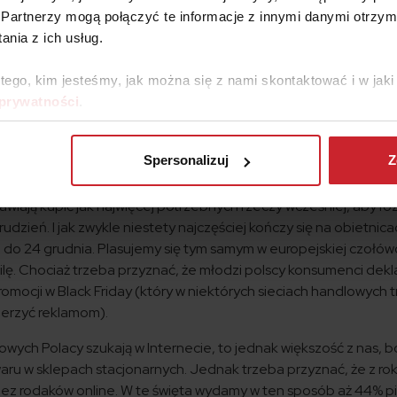
oroczne zakupy Polaków.
Partnerzy mogą połączyć te informacje z innymi danymi otrzym
% zaplanowanych wydatków przeznaczymy na świąteczne upomin
nia z ich usług.
4% wydamy na artykuły spożywcze potrzebne do przygotowania p
atków pochłoną spotkania towarzyskie, które planujemy w tym 
 tego, kim jesteśmy, jak można się z nami skontaktować i w ja
et najczęściej kupujemy kosmetyki, natomiast najbardziej pożąd
 prywatności
.
ka. Dzieci z kolei mogą liczyć przede wszystkim na zabawki.
Spersonalizuj
Z
wiają kupić jak najwięcej potrzebnych rzeczy wcześniej, aby ro
rudzień. I jak zwykle niestety najczęściej kończy się na obietnicac
 do 24 grudnia. Plasujemy się tym samym w europejskiej czołó
lę. Chociaż trzeba przyznać, że młodzi polscy konsumenci dekla
romocji w Black Friday (który w niektórych sieciach handlowych t
wierzyć reklamom).
owych Polacy szukają w Internecie, to jednak większość z nas, b
u w sklepach stacjonarnych. Jednak trzeba przyznać, że z rok
zez rodaków online. W te święta wydamy w ten sposób aż 44% p