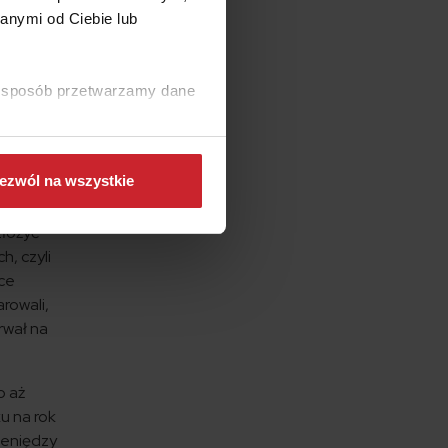
anymi od Ciebie lub
ki dla
otraw
roku.
ki sposób przetwarzamy dane
anym
ezwól na wszystkie
złożyć
h, czyli
wce
rowali,
rwał na
o aż
u na rok
ieniędzy