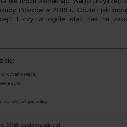
ta nie może zabraknąć. Warto przyjrzeć si
kupy Polaków w 2018 r.. Gdzie i jak kup
cej? I czy w ogóle stać nas na zak
 się:
18: wydamy więcej
zenie 2018?
nią chwilę zakupu polisy
 w 2018: wydamy więcej