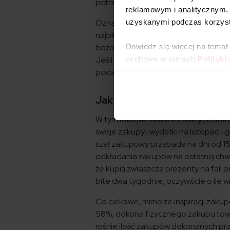
potrzeb będą się koncentrować teg
reklamowym i analitycznym. 
Oznacza to, że najwięcej, bo aż 45
uzyskanymi podczas korzysta
najbliższych. Niewiele mniej, bo 4
bożonarodzeniowych. Z kolei 11% wyd
Dowiedz się więcej na temat
Jeśli chodzi o prezenty, to dla kobi
osobowe w ramach
Polityki
podarunkiem dla mężczyzny jest książ
Jak kupują Polacy?
W tym roku jak zawsze Polacy postana
swoje zakupy i wydatki na listopad i g
szał zakupowy przypada na dni od 15
odkładania zakupów na ostatnią chwi
że kupią zwłaszcza prezenty na fali p
bite dwa tygodnie, oczywiście o ile 
Co ciekawe, mimo że inspiracji zakup
58%, dokona fizycznego zakupu towar
rośnie ilość zakupów dokonanych pr