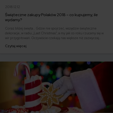
2018.12.12
Świąteczne zakupy Polaków 2018 – co kupujemy, ile
wydamy?
Coraz bliżej święta… Gdzie nie spojrzeć, wszędzie świąteczne
dekoracje, w radiu „Last Christmas”, a my jak co roku rzucamy się w
wir przygotowań. Oczywiście czekają nas większe niż zazwyczaj
zakupy, bo przecież niczego w święta nie może zabraknąć. Warto
Czytaj więcej
przyjrzeć się, jak wyglądają świąteczne zakupy Polaków w 2018 r..
Gdzie i jak kupujemy? Na co wydamy najwięcej? I czy w ogóle stać
nas na zakupowe szaleństwo?