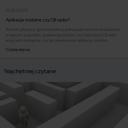
2025.03.20
Aplikacje mobilne czy CB radio?
W erze cyfryzacji, gdzie smartfony pełnią rolę centrum dowodzenia
w naszych pojazdach, pojawia się pytanie, czy tradycyjne CB radio
wciąż jest niezbędne, czy też nowoczesne aplikacje mobilne
skutecznie je zastępują? Obie technologie mają swoje unikalne
Czytaj więcej
zalety i ograniczenia. Przyjrzyjmy się, jak aplikacje wypadają w
porównaniu z klasycznym CB radiem.
Najchętniej czytane