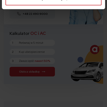
Zamów rozmowę
+48 22 490 9000
Kalkulator
OC i AC
1
Porównaj w 5 minut
2
Kup ubezpieczenie
3
Zaoszczędź
nawet 50%
Oblicz składkę