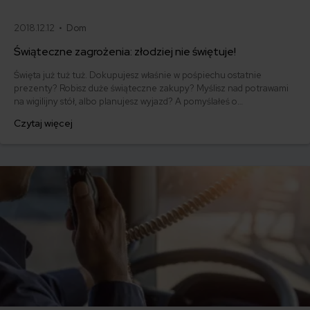
2018.12.12 •
Dom
Świąteczne zagrożenia: złodziej nie świętuje!
Święta już tuż tuż. Dokupujesz właśnie w pośpiechu ostatnie
prezenty? Robisz duże świąteczne zakupy? Myślisz nad potrawami
na wigilijny stół, albo planujesz wyjazd? A pomyślałeś o
ubezpieczeniu mieszkania? Zastanawiasz się, czemu miałbyś
Czytaj więcej
zaprzątać sobie tym głowę akurat teraz? Święta to czas wielu
zagrożeń dla Twojego domu. Najważniejsze z nich znajdziesz w
naszym artykule.