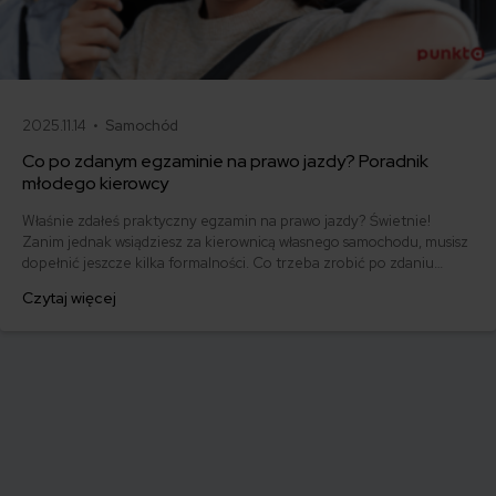
2025.11.14 •
Samochód
Co po zdanym egzaminie na prawo jazdy? Poradnik
młodego kierowcy
Właśnie zdałeś praktyczny egzamin na prawo jazdy? Świetnie!
Zanim jednak wsiądziesz za kierownicą własnego samochodu, musisz
dopełnić jeszcze kilka formalności. Co trzeba zrobić po zdaniu
egzaminu na prawo jazdy? Poznaj praktyczne wskazówki, dzięki
Czytaj więcej
którym szybko załatwisz sprawy urzędowe i będziesz mógł prowadzić
swoje auto.