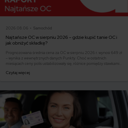
2026.08.06 •
Samochód
Najtańsze OC w sierpniu 2026 – gdzie kupić tanie OC i
jak obniżyć składkę?
Prognozowana średnia cena za OC w sierpniu 2026 r. wynosi 649 zł
– wynika z wewnętrznych danych Punkty. Choć w ostatnich
miesiącach ceny polis ustabilizowały się, różnice pomiędzy stawkami
za ubezpieczenie są ogromne. Jedni płacą zaledwie nieco ponad
Czytaj więcej
500 zł, inni – powyżej 1500 zł. Gdzie znaleźć najtańsze OC w Polsce
i jak obniżyć koszty ubezpieczenia samochodu? Odpowiadamy na
podstawie najnowszych danych z rynku.