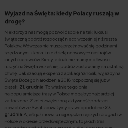
Wyjazd na Święta: kiedy Polacy ruszają w
drogę?
Niektórzy z nas mogą pozwolić sobie na taki luksus i
świąteczną podróż rozpocząć nieco wcześniej niż reszta
Polaków. Wówczas nie muszą przejmować się godzinami
spędzonymi z korku i nie dzielą nerwowych nastrojów
innych kierowców. Kiedy jednak nie mamy możliwości
ruszyć na Święta wcześniej, podróż zostawiamy na ostatnią
chwilę. Jak szacują eksperci z aplikacji Yanosik, wyjazdy na
Święta Bożego Narodzenia 2018 rozpoczną się już w
piątek,
21. grudnia
. To właśnie tego dnia
najpopularniejsze trasy w Polsce mogą być najbardziej
zatłoczone. Z kolei zwiększoną aktywność podczas
powrotów ze Świąt zauważymy prawdopodobnie
27.
grudnia
. A jeśli już mowa o najpopularniejszych drogach w
Polsce w okresie przedświątecznym, to jakich tras