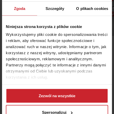
Zgoda
Szczegóły
O plikach cookies
Niniejsza strona korzysta z plików cookie
Wykorzystujemy pliki cookie do spersonalizowania treści
fot. Yanosik
i reklam, aby oferować funkcje społecznościowe i
analizować ruch w naszej witrynie. Informacje o tym, jak
korzystasz z naszej witryny, udostępniamy partnerom
społecznościowym, reklamowym i analitycznym.
Partnerzy mogą połączyć te informacje z innymi danymi
otrzymanymi od Ciebie lub uzyskanymi podczas
korzystania z ich usług.
Masz pytania o ubezpieczenie?
Dowiedz się więcej na temat tego, kim jesteśmy, jak
Nasi eksperci chętnie
można się z nami skontaktować i w jaki sposób
Zezwól na wszystkie
Ci pomogą!
przetwarzamy dane osobowe w ramach
Polityki
prywatności
.
Spersonalizuj