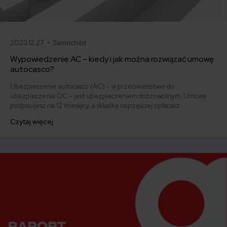
2023.12.27 •
Samochód
Wypowiedzenie AC – kiedy i jak można rozwiązać umowę
autocasco?
Ubezpieczenie autocasco (AC) – w przeciwieństwie do
ubezpieczenia OC – jest ubezpieczeniem dobrowolnym. Umowę
podpisujesz na 12 miesięcy, a składkę najczęściej opłacasz
jednorazowo. Co w przypadku, gdy udało Ci się znaleźć lepszą
Czytaj więcej
ofertę lub zdecydowałeś się sprzedać samochód w trakcie trwania
umowy? Sprawdź, w jakich sytuacjach ubezpieczenie AC wygasa
samo, a kiedy można odstąpić od umowy.