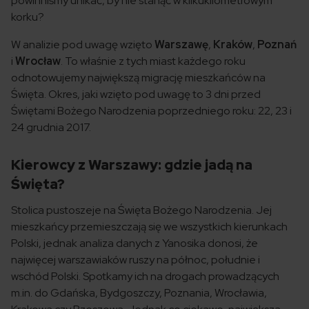
powinniśmy unikać, by nie stanąć w kilkukilometrowym
korku?
W analizie pod uwagę wzięto
Warszawę
,
Kraków
,
Poznań
i
Wrocław
. To właśnie z tych miast każdego roku
odnotowujemy największą migrację mieszkańców na
Święta. Okres, jaki wzięto pod uwagę to 3 dni przed
Świętami Bożego Narodzenia poprzedniego roku: 22, 23 i
24 grudnia 2017.
Kierowcy z Warszawy: gdzie jadą na
Święta?
Stolica pustoszeje na Święta Bożego Narodzenia. Jej
mieszkańcy przemieszczają się we wszystkich kierunkach
Polski, jednak analiza danych z Yanosika donosi, że
najwięcej warszawiaków ruszy na północ, południe i
wschód Polski. Spotkamy ich na drogach prowadzących
m.in. do Gdańska, Bydgoszczy, Poznania, Wrocławia,