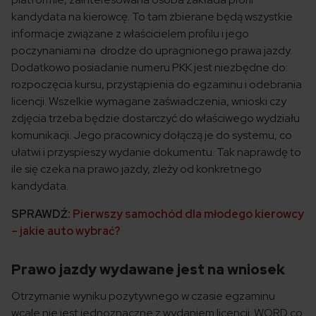
kandydata na kierowcę. To tam zbierane będą wszystkie
informacje związane z właścicielem profilu i jego
poczynaniami na drodze do upragnionego prawa jazdy.
Dodatkowo posiadanie numeru PKK jest niezbędne do:
rozpoczęcia kursu, przystąpienia do egzaminu i odebrania
licencji. Wszelkie wymagane zaświadczenia, wnioski czy
zdjęcia trzeba będzie dostarczyć do właściwego wydziału
komunikacji. Jego pracownicy dołączą je do systemu, co
ułatwi i przyspieszy wydanie dokumentu. Tak naprawdę to
ile się czeka na prawo jazdy, zleży od konkretnego
kandydata.
SPRAWDŹ:
Pierwszy samochód dla młodego kierowcy
– jakie auto wybrać?
Prawo jazdy wydawane jest na wniosek
Otrzymanie wyniku pozytywnego w czasie egzaminu
wcale nie jest jednoznaczne z wydaniem licencji. WORD co