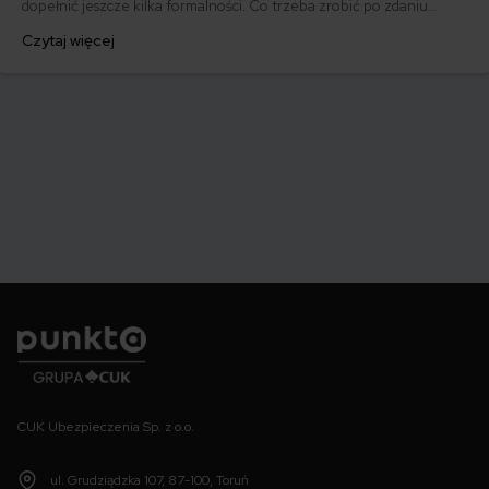
dopełnić jeszcze kilka formalności. Co trzeba zrobić po zdaniu
egzaminu na prawo jazdy? Poznaj praktyczne wskazówki, dzięki
Czytaj więcej
którym szybko załatwisz sprawy urzędowe i będziesz mógł prowadzić
swoje auto.
Punkta
CUK Ubezpieczenia Sp. z o.o.
ul. Grudziądzka 107, 87-100, Toruń