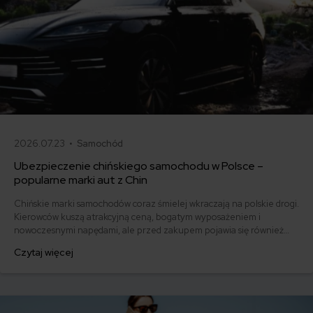
2026.07.23 •
Samochód
Ubezpieczenie chińskiego samochodu w Polsce –
popularne marki aut z Chin
Chińskie marki samochodów coraz śmielej wkraczają na polskie drogi.
Kierowców kuszą atrakcyjną ceną, bogatym wyposażeniem i
nowoczesnymi napędami, ale przed zakupem pojawia się również
pytanie: ile kosztuje ich ubezpieczenie? Sprawdzamy, czy polisy
Czytaj więcej
komunikacyjne dla marek takich jak MG, BYD, Omoda, Jaecoo i BAIC
różnią się od ubezpieczeń dla popularnych aut europejskich,
japońskich i koreańskich.