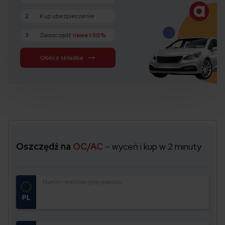
2
Kup ubezpieczenie
3
Zaoszczędź
nawet 50%
Oblicz składkę
Oszczędź na
OC/AC
– wyceń i kup w 2 minuty
Numer rejestracyjny pojazdu