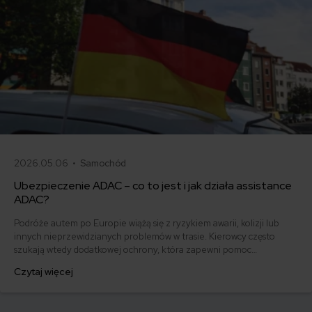
2026.05.06 •
Samochód
Ubezpieczenie ADAC – co to jest i jak działa assistance
ADAC?
Podróże autem po Europie wiążą się z ryzykiem awarii, kolizji lub
innych nieprzewidzianych problemów w trasie. Kierowcy często
szukają wtedy dodatkowej ochrony, która zapewni pomoc
techniczną, holowanie lub wsparcie organizacyjne poza granicami
Czytaj więcej
kraju. Jednym z rozwiązań, które pojawia się w tym kontekście, jest
członkostwo w ADAC – niemieckim automobilklubie oferującym
pomoc drogową i usługi assistance w Europie.