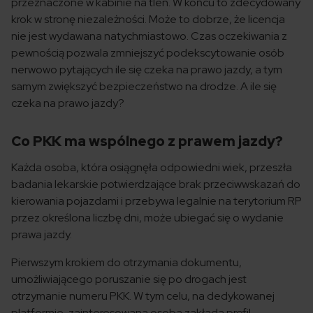
przeznaczone w kabinie na tlen. W końcu to zdecydowany
krok w stronę niezależności. Może to dobrze, że licencja
nie jest wydawana natychmiastowo. Czas oczekiwania z
pewnością pozwala zmniejszyć podekscytowanie osób
nerwowo pytających ile się czeka na prawo jazdy, a tym
samym zwiększyć bezpieczeństwo na drodze. A ile się
czeka na prawo jazdy?
Co PKK ma wspólnego z prawem jazdy?
Każda osoba, która osiągnęła odpowiedni wiek, przeszła
badania lekarskie potwierdzające brak przeciwwskazań do
kierowania pojazdami i przebywa legalnie na terytorium RP
przez określona liczbę dni, może ubiegać się o wydanie
prawa jazdy.
Pierwszym krokiem do otrzymania dokumentu,
umożliwiającego poruszanie się po drogach jest
otrzymanie numeru PKK. W tym celu, na dedykowanej
platformie, zainteresowana osoba zakłada profil