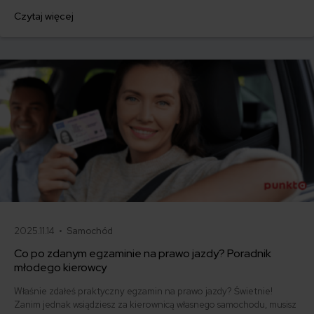
jednorazowo. Co w przypadku, gdy udało Ci się znaleźć lepszą
Czytaj więcej
ofertę lub zdecydowałeś się sprzedać samochód w trakcie trwania
umowy? Sprawdź, w jakich sytuacjach ubezpieczenie AC wygasa
samo, a kiedy można odstąpić od umowy.
2025.11.14 •
Samochód
Co po zdanym egzaminie na prawo jazdy? Poradnik
młodego kierowcy
Właśnie zdałeś praktyczny egzamin na prawo jazdy? Świetnie!
Zanim jednak wsiądziesz za kierownicą własnego samochodu, musisz