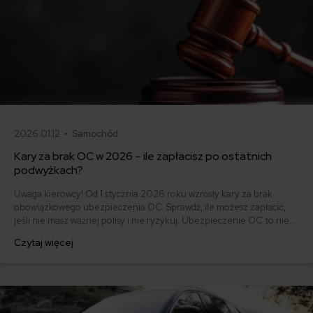
2026.01.12 •
Samochód
Kary za brak OC w 2026 – ile zapłacisz po ostatnich
podwyżkach?
Uwaga kierowcy! Od 1 stycznia 2026 roku wzrosły kary za brak
obowiązkowego ubezpieczenia OC. Sprawdź, ile możesz zapłacić,
jeśli nie masz ważnej polisy i nie ryzykuj. Ubezpieczenie OC to nie
tylko obowiązek, ale też ochrona dla Ciebie i innych uczestników
Czytaj więcej
ruchu drogowego.