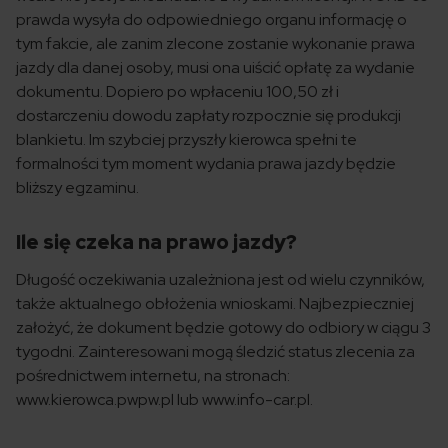
prawda wysyła do odpowiedniego organu informację o
tym fakcie, ale zanim zlecone zostanie wykonanie prawa
jazdy dla danej osoby, musi ona uiścić opłatę za wydanie
dokumentu. Dopiero po wpłaceniu 100,50 zł i
dostarczeniu dowodu zapłaty rozpocznie się produkcji
blankietu. Im szybciej przyszły kierowca spełni te
formalności tym moment wydania prawa jazdy będzie
bliższy egzaminu.
Ile się czeka na prawo jazdy?
Długość oczekiwania uzależniona jest od wielu czynników,
także aktualnego obłożenia wnioskami. Najbezpieczniej
założyć, że dokument będzie gotowy do odbiory w ciągu 3
tygodni. Zainteresowani mogą śledzić status zlecenia za
pośrednictwem internetu, na stronach:
www.kierowca.pwpw.pl lub www.info-car.pl.