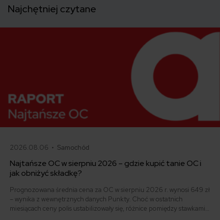
Najchętniej czytane
2026.08.06 •
Samochód
Najtańsze OC w sierpniu 2026 – gdzie kupić tanie OC i
jak obniżyć składkę?
Prognozowana średnia cena za OC w sierpniu 2026 r. wynosi 649 zł
– wynika z wewnętrznych danych Punkty. Choć w ostatnich
miesiącach ceny polis ustabilizowały się, różnice pomiędzy stawkami
za ubezpieczenie są ogromne. Jedni płacą zaledwie nieco ponad