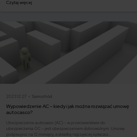
Czytaj więcej
500 zł, inni – powyżej 1500 zł. Gdzie znaleźć najtańsze OC w Polsce
i jak obniżyć koszty ubezpieczenia samochodu? Odpowiadamy na
podstawie najnowszych danych z rynku.
2023.12.27 •
Samochód
Wypowiedzenie AC – kiedy i jak można rozwiązać umowę
autocasco?
Ubezpieczenie autocasco (AC) – w przeciwieństwie do
ubezpieczenia OC – jest ubezpieczeniem dobrowolnym. Umowę
podpisujesz na 12 miesięcy, a składkę najczęściej opłacasz