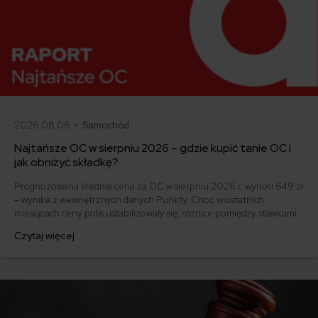
2026.08.06 •
Samochód
Najtańsze OC w sierpniu 2026 – gdzie kupić tanie OC i
jak obniżyć składkę?
Prognozowana średnia cena za OC w sierpniu 2026 r. wynosi 649 zł
– wynika z wewnętrznych danych Punkty. Choć w ostatnich
miesiącach ceny polis ustabilizowały się, różnice pomiędzy stawkami
za ubezpieczenie są ogromne. Jedni płacą zaledwie nieco ponad
Czytaj więcej
500 zł, inni – powyżej 1500 zł. Gdzie znaleźć najtańsze OC w Polsce
i jak obniżyć koszty ubezpieczenia samochodu? Odpowiadamy na
podstawie najnowszych danych z rynku.