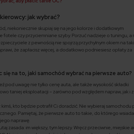
ybrać, aby płacić tanie OC?
kierowcy: jak wybrać?
d, niekoniecznie skupiaj się na jego kolorze i dodatkowym
fotele czy przyciemniane szyby. Porzuć nadzieje o tuningu, a n
ezpieczyciele z pewnością nie spojrzą przychylnym okiem na tak
rawi, że zapłacisz więcej, a dodatkowo podniesiesz opłaty za
 się na to, jaki samochód wybrać na pierwsze auto?
eź pod uwagę nie tylko cenę auta, ale także wysokość składki
owo taniej eksploatacji – zarówno pod względem napraw, jak i z
z kimś, kto będzie potrafił Ci doradzić. Nie wybieraj samochodu
znego. Pamiętaj, że pierwsze auto to takie, do którego wsiadas
 jego naprawę.
tutaj zasada: im większy, tym lepszy. Wręcz przeciwnie, miejskie a