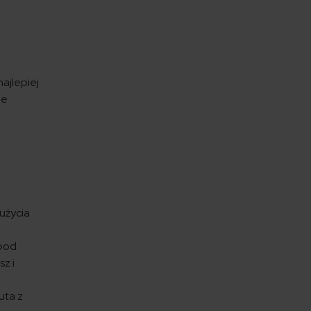
ajlepiej
ie
użycia
 pod
z i
uta z