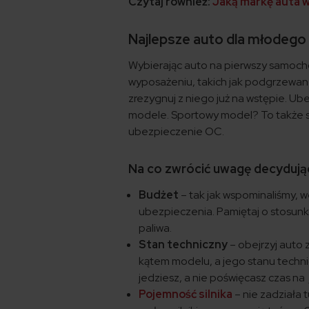
Czytaj również:
Jaką markę auta w
Najlepsze auto dla młodego 
Wybierając auto na pierwszy samochó
wyposażeniu, takich jak podgrzewane 
zrezygnuj z niego już na wstępie. Ub
modele. Sportowy model? To także sp
ubezpieczenie OC.
Na co zwrócić uwagę decydując
Budżet
– tak jak wspominaliśmy, w
ubezpieczenia. Pamiętaj o stosunk
paliwa.
Stan techniczny
– obejrzyj auto 
kątem modelu, a jego stanu technic
jedziesz, a nie poświęcasz czas na
Pojemność silnika
– nie zadziała 