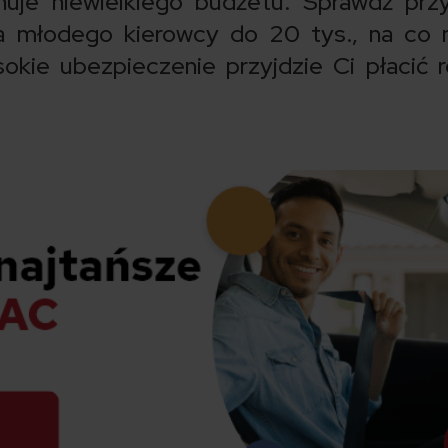
jnuje niewielkiego budżetu. Sprawdź prz
 młodego kierowcy do 20 tys., na co n
okie ubezpieczenie przyjdzie Ci płacić 