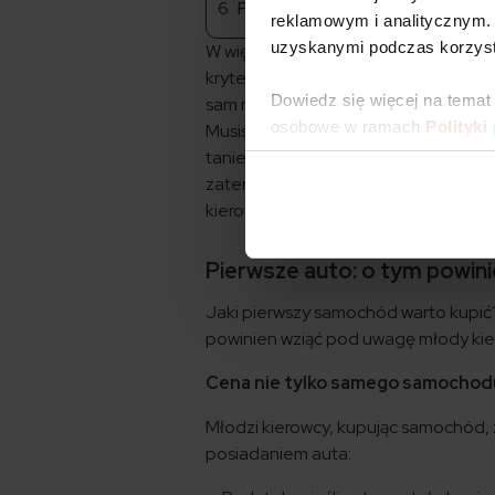
Podsumowanie
reklamowym i analitycznym. 
uzyskanymi podczas korzysta
W większości przypadków, podczas 
kryterium wydaje się cena. Ta ma być
Dowiedz się więcej na temat
sam raz na portfel młodego człowieka
osobowe w ramach
Polityki
Musisz jednak wiedzieć, że dobra c
tanie w utrzymaniu. Inaczej, nawet 
zatem kierować się przy wyborze cz
kierowcy? Jakie ubezpieczenie dla 
Pierwsze auto: o tym powin
Jaki pierwszy samochód warto kupić? 
powinien wziąć pod uwagę młody kier
Cena nie tylko samego samochodu,
Młodzi kierowcy, kupując samochód, 
posiadaniem auta: