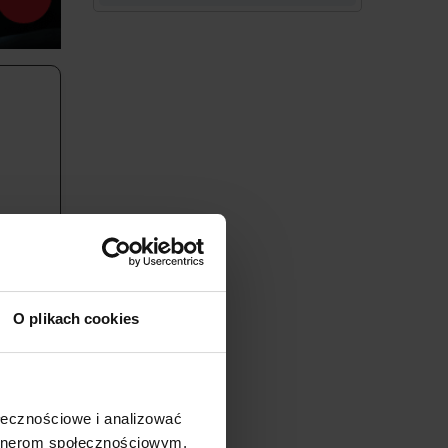
O plikach cookies
ołecznościowe i analizować
artnerom społecznościowym,