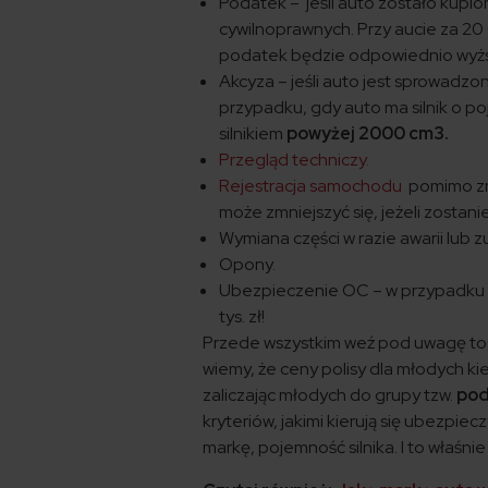
Podatek – jeśli auto zostało kupi
cywilnoprawnych. Przy aucie za 20 
podatek będzie odpowiednio wyżs
Akcyza – jeśli auto jest sprowadz
przypadku, gdy auto ma silnik o p
silnikiem
powyżej 2000 cm3.
Przegląd techniczy.
Rejestracja samochodu
pomimo zmi
może zmniejszyć się, jeżeli zostani
Wymiana części w razie awarii lub z
Opony.
Ubezpieczenie OC – w przypadku b
tys. zł!
Przede wszystkim weź pod uwagę to,
wiemy, że ceny polisy dla młodych ki
zaliczając młodych do grupy tzw.
pod
kryteriów, jakimi kierują się ubezpi
markę, pojemność silnika. I to właśnie