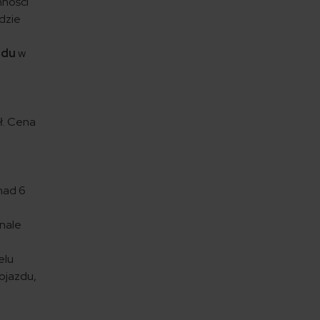
nności
odzie
zdu
w
z
ł. Cena
nad 6
onale
,
elu
pojazdu,