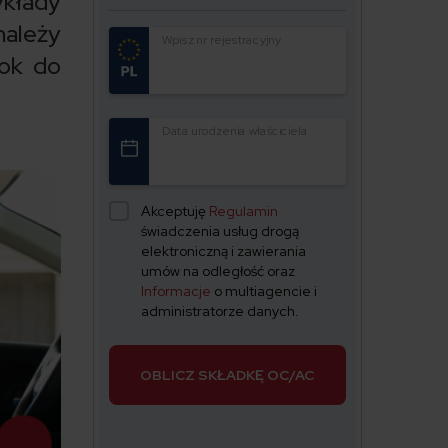
ykłady
ależy
Wpisz nr rejestracyjny
rok do
Data urodzenia właściciela
Akceptuję
Regulamin
świadczenia usług drogą
elektroniczną i zawierania
umów na odległość oraz
Informacje
o multiagencie i
administratorze danych.
OBLICZ SKŁADKĘ OC/AC