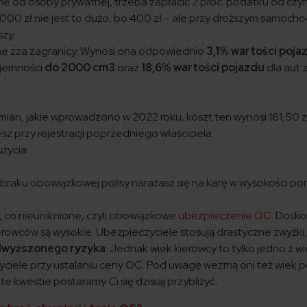
one od osoby prywatnej, trzeba zapłacić 2 proc. podatku od czy
000 zł nie jest to dużo, bo 400 zł – ale przy droższym samoch
zy.
one zza zagranicy. Wynosi ona odpowiednio
3,1% wartości poja
ojemności
do 2000 cm3
oraz
18,6% wartości pojazdu
dla aut 
an, jakie wprowadzono w 2022 roku, koszt ten wynosi 161,50 z
esz przy rejestracji poprzedniego właściciela.
użycia.
raku obowiązkowej polisy narażasz się na karę w wysokości po
 co nieuniknione, czyli obowiązkowe
ubezpieczenie OC
. Dosk
erowców są wysokie. Ubezpieczyciele stosują drastyczne zwyżki
wyższonego ryzyka
. Jednak wiek kierowcy to tylko jedno z wi
eczyciele przy ustalaniu ceny OC. Pod uwagę wezmą oni też wiek 
 te kwestie postaramy Ci się dzisiaj przybliżyć.