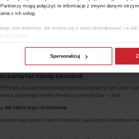
Partnerzy mogą połączyć te informacje z innymi danymi otrzym
nia z ich usług.
wyboru pierwszego samochodu dla młodego kierowcy, decydu
 nie za wysoka. Pierwszy samochód do 10 tys? Taka oferta wydaj
 tego, kim jesteśmy, jak można się z nami skontaktować i w ja
, jednak przy obecnej inflacji samochody także znacznie zdroż
 prywatności
.
ena samochodu to dopiero początek. Wybrane auto powinno by
stojąc pod blokiem, może odczuwalnie nadszarpnąć Twój budżet
terech kołek? Jaki powinien być pierwszy samochód dla młode
Spersonalizuj
Z
młodego kierowcy wybrać? O czym powinien pamiętać każdy „ś
ien pamiętać młody kierowca!
Pozwól, że w pierwszej kolejności skupimy się na tym, jakie czyn
owca, wybierając model. Pierwszą z nich będzie – cena.
 ale także jego utrzymania.
zapominają często o takich kwestiach, jak koszty dodatkowe zw