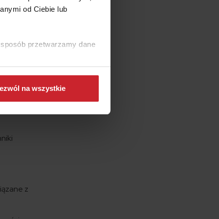
anymi od Ciebie lub
jącym
e się w
ki sposób przetwarzamy dane
ały.
ć też
. Czym
go
ezwól na wszystkie
wieżak”?
niki
iązane z