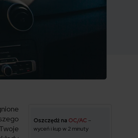
gnione
szego
Oszczędź na
OC/AC
–
 Twoje
wyceń i kup w 2 minuty