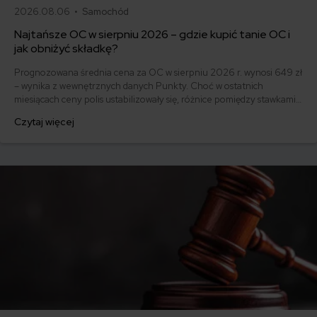
2026.08.06 •
Samochód
Najtańsze OC w sierpniu 2026 – gdzie kupić tanie OC i
jak obniżyć składkę?
Prognozowana średnia cena za OC w sierpniu 2026 r. wynosi 649 zł
– wynika z wewnętrznych danych Punkty. Choć w ostatnich
miesiącach ceny polis ustabilizowały się, różnice pomiędzy stawkami
za ubezpieczenie są ogromne. Jedni płacą zaledwie nieco ponad
Czytaj więcej
500 zł, inni – powyżej 1500 zł. Gdzie znaleźć najtańsze OC w Polsce
i jak obniżyć koszty ubezpieczenia samochodu? Odpowiadamy na
podstawie najnowszych danych z rynku.