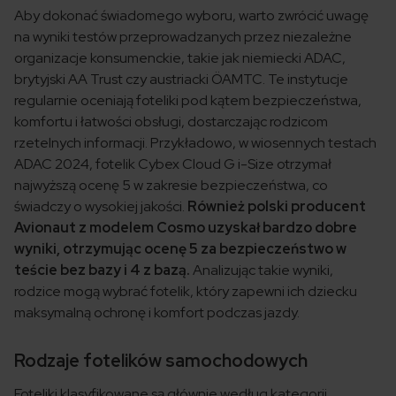
Aby dokonać świadomego wyboru, warto zwrócić uwagę
na wyniki testów przeprowadzanych przez niezależne
organizacje konsumenckie, takie jak niemiecki ADAC,
brytyjski AA Trust czy austriacki ÖAMTC. Te instytucje
regularnie oceniają foteliki pod kątem bezpieczeństwa,
komfortu i łatwości obsługi, dostarczając rodzicom
rzetelnych informacji. Przykładowo, w wiosennych testach
ADAC 2024, fotelik Cybex Cloud G i-Size otrzymał
najwyższą ocenę 5 w zakresie bezpieczeństwa, co
świadczy o wysokiej jakości.
Również polski producent
Avionaut z modelem Cosmo uzyskał bardzo dobre
wyniki, otrzymując ocenę 5 za bezpieczeństwo w
teście bez bazy i 4 z bazą.
Analizując takie wyniki,
rodzice mogą wybrać fotelik, który zapewni ich dziecku
maksymalną ochronę i komfort podczas jazdy.​
Rodzaje fotelików samochodowych
Foteliki klasyfikowane są głównie według kategorii