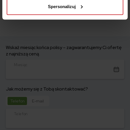
prywatności
.
Spersonalizuj
Wskaż miesiąc końca polisy – zagwarantujemy Ci ofertę
z najniższą ceną.
Miesiąc
Jak możemy się z Tobą skontaktować?
Telefon
E-mail
Telefon