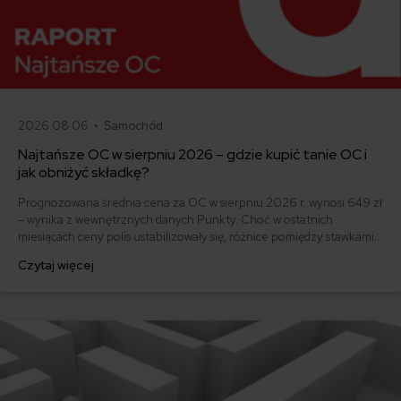
2026.08.06 •
Samochód
Najtańsze OC w sierpniu 2026 – gdzie kupić tanie OC i
jak obniżyć składkę?
Prognozowana średnia cena za OC w sierpniu 2026 r. wynosi 649 zł
– wynika z wewnętrznych danych Punkty. Choć w ostatnich
miesiącach ceny polis ustabilizowały się, różnice pomiędzy stawkami
za ubezpieczenie są ogromne. Jedni płacą zaledwie nieco ponad
Czytaj więcej
500 zł, inni – powyżej 1500 zł. Gdzie znaleźć najtańsze OC w Polsce
i jak obniżyć koszty ubezpieczenia samochodu? Odpowiadamy na
podstawie najnowszych danych z rynku.