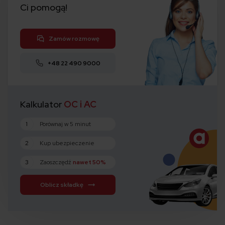
Ci pomogą!
Zamów rozmowę
+48 22 490 9000
Kalkulator
OC i AC
1
Porównaj w 5 minut
2
Kup ubezpieczenie
3
Zaoszczędź
nawet 50%
Oblicz składkę