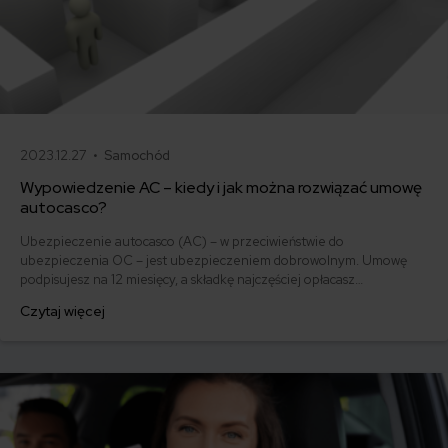
2023.12.27 •
Samochód
Wypowiedzenie AC – kiedy i jak można rozwiązać umowę
autocasco?
Ubezpieczenie autocasco (AC) – w przeciwieństwie do
ubezpieczenia OC – jest ubezpieczeniem dobrowolnym. Umowę
podpisujesz na 12 miesięcy, a składkę najczęściej opłacasz
jednorazowo. Co w przypadku, gdy udało Ci się znaleźć lepszą
Czytaj więcej
ofertę lub zdecydowałeś się sprzedać samochód w trakcie trwania
umowy? Sprawdź, w jakich sytuacjach ubezpieczenie AC wygasa
samo, a kiedy można odstąpić od umowy.