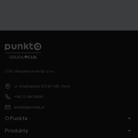
Punkta
CUK Ubezpieczenia Sp. z o.o.
ul. Grudziądzka 107, 87-100, Toruń
+48 22 490 9000
kontakt@punkta.pl
O Punkta
Produkty