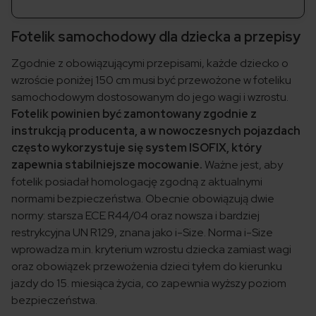
Fotelik samochodowy dla dziecka a przepisy
Zgodnie z obowiązującymi przepisami, każde dziecko o
wzroście poniżej 150 cm musi być przewożone w foteliku
samochodowym dostosowanym do jego wagi i wzrostu.
Fotelik powinien być zamontowany zgodnie z
instrukcją producenta, a w nowoczesnych pojazdach
często wykorzystuje się system ISOFIX, który
zapewnia stabilniejsze mocowanie.
Ważne jest, aby
fotelik posiadał homologację zgodną z aktualnymi
normami bezpieczeństwa. Obecnie obowiązują dwie
normy: starsza ECE R44/04 oraz nowsza i bardziej
restrykcyjna UN R129, znana jako i-Size. Norma i-Size
wprowadza m.in. kryterium wzrostu dziecka zamiast wagi
oraz obowiązek przewożenia dzieci tyłem do kierunku
jazdy do 15. miesiąca życia, co zapewnia wyższy poziom
bezpieczeństwa.