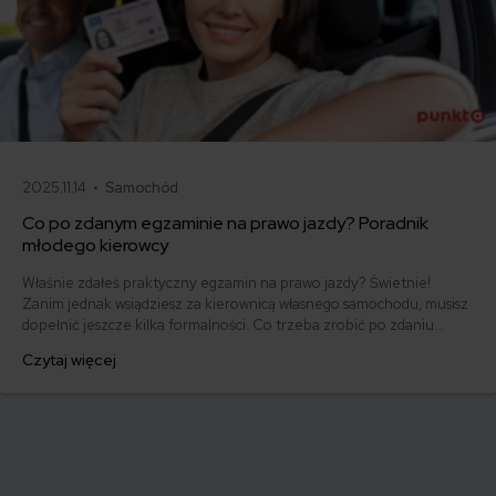
2025.11.14 •
Samochód
Co po zdanym egzaminie na prawo jazdy? Poradnik
młodego kierowcy
Właśnie zdałeś praktyczny egzamin na prawo jazdy? Świetnie!
Zanim jednak wsiądziesz za kierownicą własnego samochodu, musisz
dopełnić jeszcze kilka formalności. Co trzeba zrobić po zdaniu
egzaminu na prawo jazdy? Poznaj praktyczne wskazówki, dzięki
Czytaj więcej
którym szybko załatwisz sprawy urzędowe i będziesz mógł prowadzić
swoje auto.