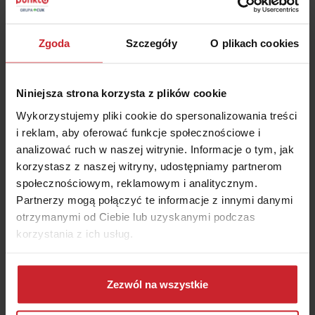
Numer rejestracyjny pojazdu
Zgoda
Szczegóły
O plikach cookies
Data urodzenia właściciela pojazdu
Niniejsza strona korzysta z plików cookie
Wykorzystujemy pliki cookie do spersonalizowania treści
Akceptuję
Regulamin
świadczenia usług drogą
i reklam, aby oferować funkcje społecznościowe i
elektroniczną i zawierania umów na odległość oraz
analizować ruch w naszej witrynie. Informacje o tym, jak
Informacje
o multiagencie i administratorze danych.
korzystasz z naszej witryny, udostępniamy partnerom
społecznościowym, reklamowym i analitycznym.
OBLICZ SKŁADKĘ OC/AC
Partnerzy mogą połączyć te informacje z innymi danymi
otrzymanymi od Ciebie lub uzyskanymi podczas
korzystania z ich usług.
Dowiedz się więcej na temat tego, kim jesteśmy, jak
można się z nami skontaktować i w jaki sposób
Zezwól na wszystkie
przetwarzamy dane osobowe w ramach
Polityki
#motocykl
#ranking
#samochód