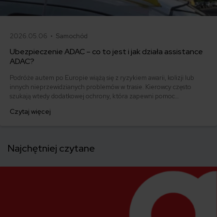
2026.05.06 •
Samochód
Ubezpieczenie ADAC – co to jest i jak działa assistance
ADAC?
Podróże autem po Europie wiążą się z ryzykiem awarii, kolizji lub
innych nieprzewidzianych problemów w trasie. Kierowcy często
szukają wtedy dodatkowej ochrony, która zapewni pomoc
techniczną, holowanie lub wsparcie organizacyjne poza granicami
Czytaj więcej
kraju. Jednym z rozwiązań, które pojawia się w tym kontekście, jest
członkostwo w ADAC – niemieckim automobilklubie oferującym
pomoc drogową i usługi assistance w Europie.
Najchętniej czytane