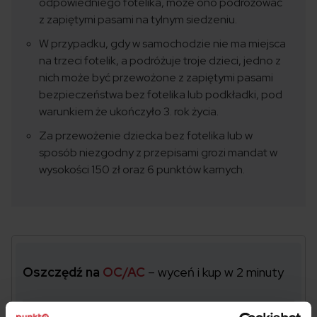
odpowiedniego fotelika, może ono podróżować
z zapiętymi pasami na tylnym siedzeniu.
W przypadku, gdy w samochodzie nie ma miejsca
na trzeci fotelik, a podróżuje troje dzieci, jedno z
nich może być przewożone z zapiętymi pasami
bezpieczeństwa bez fotelika lub podkładki, pod
warunkiem że ukończyło 3. rok życia. ​
Za przewożenie dziecka bez fotelika lub w
sposób niezgodny z przepisami grozi mandat w
wysokości 150 zł oraz 6 punktów karnych.
Oszczędź na
OC/AC
– wyceń i kup w 2 minuty