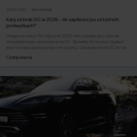
2026.01.12 •
Samochód
Kary za brak OC w 2026 – ile zapłacisz po ostatnich
podwyżkach?
Uwaga kierowcy! Od 1 stycznia 2026 roku wzrosły kary za brak
obowiązkowego ubezpieczenia OC. Sprawdź, ile możesz zapłacić,
jeśli nie masz ważnej polisy i nie ryzykuj. Ubezpieczenie OC to nie
tylko obowiązek, ale też ochrona dla Ciebie i innych uczestników
Czytaj więcej
ruchu drogowego.