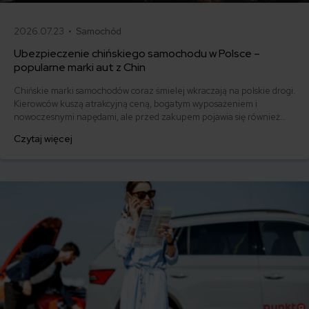
2026.07.23 •
Samochód
Ubezpieczenie chińskiego samochodu w Polsce –
popularne marki aut z Chin
Chińskie marki samochodów coraz śmielej wkraczają na polskie drogi.
Kierowców kuszą atrakcyjną ceną, bogatym wyposażeniem i
nowoczesnymi napędami, ale przed zakupem pojawia się również
pytanie: ile kosztuje ich ubezpieczenie? Sprawdzamy, czy polisy
Czytaj więcej
komunikacyjne dla marek takich jak MG, BYD, Omoda, Jaecoo i BAIC
różnią się od ubezpieczeń dla popularnych aut europejskich,
japońskich i koreańskich.