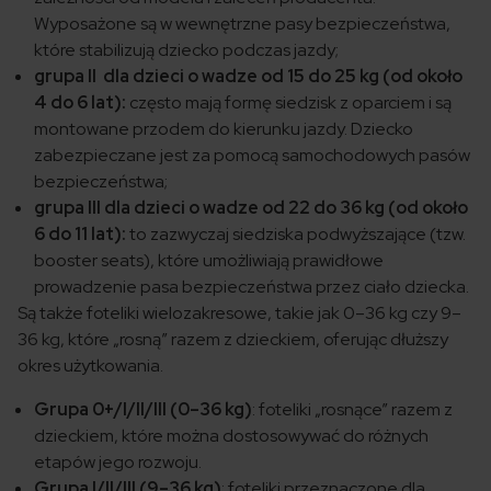
Wyposażone są w wewnętrzne pasy bezpieczeństwa,
które stabilizują dziecko podczas jazdy;
grupa II dla dzieci o wadze od 15 do 25 kg (od około
4 do 6 lat):
często mają formę siedzisk z oparciem i są
montowane przodem do kierunku jazdy. Dziecko
zabezpieczane jest za pomocą samochodowych pasów
bezpieczeństwa;
grupa III dla dzieci o wadze od 22 do 36 kg (od około
6 do 11 lat):
to zazwyczaj siedziska podwyższające (tzw.
booster seats), które umożliwiają prawidłowe
prowadzenie pasa bezpieczeństwa przez ciało dziecka.
Są także foteliki wielozakresowe, takie jak 0–36 kg czy 9–
36 kg, które „rosną” razem z dzieckiem, oferując dłuższy
okres użytkowania.
Grupa 0+/I/II/III (0–36 kg)
: foteliki „rosnące” razem z
dzieckiem, które można dostosowywać do różnych
etapów jego rozwoju.​
Grupa I/II/III (9–36 kg)
: foteliki przeznaczone dla