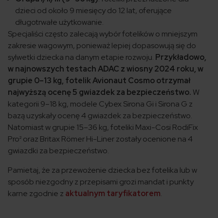
dzieci od około 9 miesięcy do 12 lat, oferujące
długotrwałe użytkowanie.
Specjaliści często zalecają wybór fotelików o mniejszym
zakresie wagowym, ponieważ lepiej dopasowują się do
sylwetki dziecka na danym etapie rozwoju.
​Przykładowo,
w najnowszych testach ADAC z wiosny 2024 roku, w
grupie 0–13 kg, fotelik Avionaut Cosmo otrzymał
najwyższą ocenę 5 gwiazdek za bezpieczeństwo.
W
kategorii 9–18 kg, modele Cybex Sirona Gi i Sirona G z
bazą uzyskały ocenę 4 gwiazdek za bezpieczeństwo.
Natomiast w grupie 15–36 kg, foteliki Maxi-Cosi RodiFix
Pro² oraz Britax Römer Hi-Liner zostały ocenione na 4
gwiazdki za bezpieczeństwo. ​
Pamietaj, że za przewożenie dziecka bez fotelika lub w
sposób niezgodny z przepisami grozi mandat i punkty
karne zgodnie z
aktualnym taryfikatorem
.