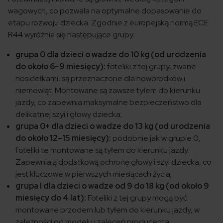
wagowych, co pozwala na optymalne dopasowanie do
etapu rozwoju dziecka. Zgodnie z europejską normą ECE
R44 wyróżnia się następujące grupy:​
grupa 0 dla dzieci o wadze do 10 kg (od urodzenia
do około 6–9 miesięcy):
foteliki z tej grupy, zwane
nosidełkami, są przeznaczone dla noworodków i
niemowląt. Montowane są zawsze tyłem do kierunku
jazdy, co zapewnia maksymalne bezpieczeństwo dla
delikatnej szyi i głowy dziecka;
grupa 0+ dla dzieci o wadze do 13 kg (od urodzenia
do około 12–15 miesięcy):
podobnie jak w grupie 0,
foteliki te montowane są tyłem do kierunku jazdy.
Zapewniają dodatkową ochronę głowy i szyi dziecka, co
jest kluczowe w pierwszych miesiącach życia;
grupa I dla dzieci o wadze od 9 do 18 kg (od około 9
miesięcy do 4 lat):
Foteliki z tej grupy mogą być
montowane przodem lub tyłem do kierunku jazdy, w
zależności od modelu i zaleceń producenta.