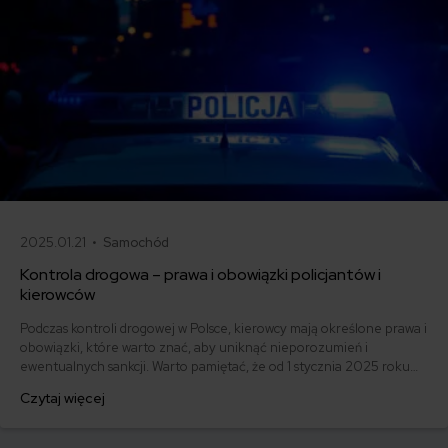
2025.01.21 •
Samochód
Kontrola drogowa – prawa i obowiązki policjantów i
kierowców
Podczas kontroli drogowej w Polsce, kierowcy mają określone prawa i
obowiązki, które warto znać, aby uniknąć nieporozumień i
ewentualnych sankcji. Warto pamiętać, że od 1 stycznia 2025 roku
wprowadzono surowsze kary za przekroczenie prędkości, sięgające
Czytaj więcej
nawet 2500 zł, a w przypadku recydywy – nawet 5000 zł.