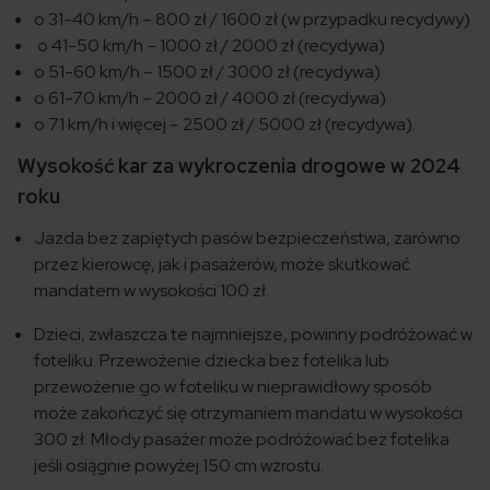
o 31-40 km/h – 800 zł / 1600 zł (w przypadku recydywy)
o 41-50 km/h – 1000 zł / 2000 zł (recydywa)
o 51-60 km/h – 1500 zł / 3000 zł (recydywa)
o 61-70 km/h – 2000 zł / 4000 zł (recydywa)
o 71 km/h i więcej – 2500 zł / 5000 zł (recydywa).
Wysokość kar za wykroczenia drogowe w 2024
roku
Jazda bez zapiętych pasów bezpieczeństwa, zarówno
przez kierowcę, jak i pasażerów, może skutkować
mandatem w wysokości 100 zł.
Dzieci, zwłaszcza te najmniejsze, powinny podróżować w
foteliku. Przewożenie dziecka bez fotelika lub
przewożenie go w foteliku w nieprawidłowy sposób
może zakończyć się otrzymaniem mandatu w wysokości
300 zł. Młody pasażer może podróżować bez fotelika
jeśli osiągnie powyżej 150 cm wzrostu.