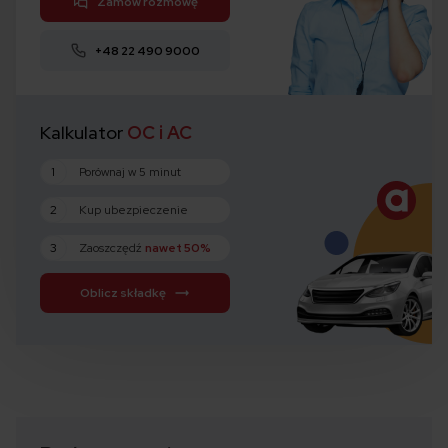
Zamów rozmowę
+48 22 490 9000
Kalkulator
OC i AC
1
Porównaj w 5 minut
2
Kup ubezpieczenie
3
Zaoszczędź
nawet 50%
Oblicz składkę