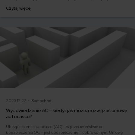
za ubezpieczenie są ogromne. Jedni płacą zaledwie nieco ponad
Czytaj więcej
500 zł, inni – powyżej 1500 zł. Gdzie znaleźć najtańsze OC w Polsce
i jak obniżyć koszty ubezpieczenia samochodu? Odpowiadamy na
podstawie najnowszych danych z rynku.
2023.12.27 •
Samochód
Wypowiedzenie AC – kiedy i jak można rozwiązać umowę
autocasco?
Ubezpieczenie autocasco (AC) – w przeciwieństwie do
ubezpieczenia OC – jest ubezpieczeniem dobrowolnym. Umowę