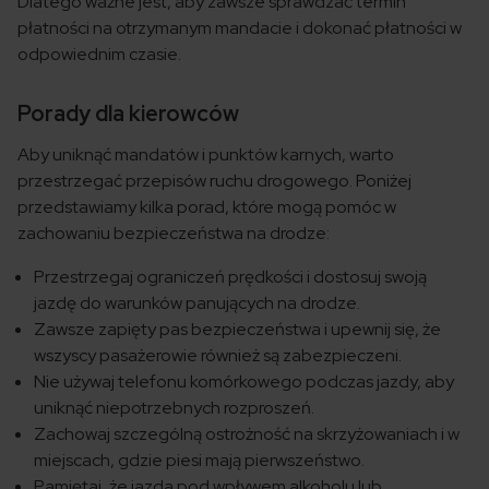
Dlatego ważne jest, aby zawsze sprawdzać termin
płatności na otrzymanym mandacie i dokonać płatności w
odpowiednim czasie.
Porady dla kierowców
Aby uniknąć mandatów i punktów karnych, warto
przestrzegać przepisów ruchu drogowego. Poniżej
przedstawiamy kilka porad, które mogą pomóc w
zachowaniu bezpieczeństwa na drodze:
Przestrzegaj ograniczeń prędkości i dostosuj swoją
jazdę do warunków panujących na drodze.
Zawsze zapięty pas bezpieczeństwa i upewnij się, że
wszyscy pasażerowie również są zabezpieczeni.
Nie używaj telefonu komórkowego podczas jazdy, aby
uniknąć niepotrzebnych rozproszeń.
Zachowaj szczególną ostrożność na skrzyżowaniach i w
miejscach, gdzie piesi mają pierwszeństwo.
Pamiętaj, że jazda pod wpływem alkoholu lub