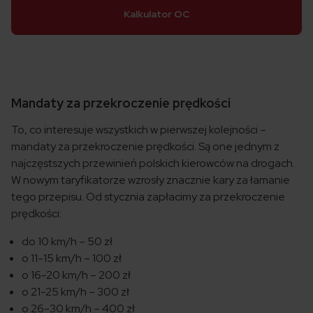
Kalkulator OC
Mandaty za przekroczenie prędkości
To, co interesuje wszystkich w pierwszej kolejności –
mandaty za przekroczenie prędkości. Są one jednym z
najczęstszych przewinień polskich kierowców na drogach.
W nowym taryfikatorze wzrosły znacznie kary za łamanie
tego przepisu. Od stycznia zapłacimy za przekroczenie
prędkości:
do 10 km/h – 50 zł
o 11-15 km/h – 100 zł
o 16-20 km/h – 200 zł
o 21-25 km/h – 300 zł
o 26-30 km/h – 400 zł