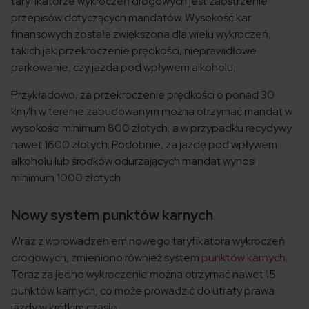
taryfikatorze wykroczeń drogowych jest zaostrzenie
przepisów dotyczących mandatów. Wysokość kar
finansowych została zwiększona dla wielu wykroczeń,
takich jak przekroczenie prędkości, nieprawidłowe
parkowanie, czy jazda pod wpływem alkoholu.
Przykładowo, za przekroczenie prędkości o ponad 30
km/h w terenie zabudowanym można otrzymać mandat w
wysokości minimum 800 złotych, a w przypadku recydywy
nawet 1600 złotych. Podobnie, za jazdę pod wpływem
alkoholu lub środków odurzających mandat wynosi
minimum 1000 złotych.
Nowy system punktów karnych
Wraz z wprowadzeniem nowego taryfikatora wykroczeń
drogowych, zmieniono również system
punktów karnych
.
Teraz za jedno wykroczenie można otrzymać nawet 15
punktów karnych, co może prowadzić do utraty prawa
jazdy w krótkim czasie.