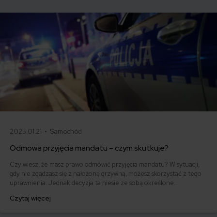
2025.01.21 •
Samochód
Odmowa przyjęcia mandatu – czym skutkuje?
Czy wiesz, że masz prawo odmówić przyjęcia mandatu? W sytuacji,
gdy nie zgadzasz się z nałożoną grzywną, możesz skorzystać z tego
uprawnienia. Jednak decyzja ta niesie ze sobą określone
konsekwencje prawne. Dowiedz się, co dzieje się po odmowie
Czytaj więcej
przyjęcia mandatu i jakie kroki podjąć, aby skutecznie bronić swoich
racji.