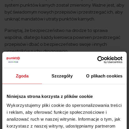
system punktów karnych został zmieniony. Ważne jest, aby
być świadomym nowych przepisów i przestrzegać ich, aby
uniknąć mandatów i utraty punktów karnych.
Pamiętaj, że bezpieczeństwo na drodze to sprawa
wspólna, dlatego każdy kierowca powinien przestrzegać
przepisów i dbać o bezpieczeństwo swoje i innych
uczestników ruchu drogowego.
Sprawdź też, o ile podrożały
ubezpieczenia
komunikacyjne
.
Zgoda
Szczegóły
O plikach cookies
Porównaj ceny ubezpieczenia OC
Niniejsza strona korzysta z plików cookie
Kalkulator OC
Wykorzystujemy pliki cookie do spersonalizowania treści
i reklam, aby oferować funkcje społecznościowe i
analizować ruch w naszej witrynie. Informacje o tym, jak
korzystasz z naszej witryny, udostępniamy partnerom