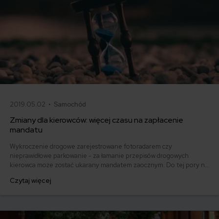
2019.05.02 •
Samochód
Zmiany dla kierowców: więcej czasu na zapłacenie
mandatu
Wykroczenie drogowe zarejestrowane fotoradarem czy
nieprawidłowe parkowanie - za łamanie przepisów drogowych
kierowca może zostać ukarany mandatem zaocznym. Do tej pory na
jego zapłacenie miał 7 dni. Często tego nie robił, bo nie zdążył. Od 1
Czytaj więcej
maja 2019 roku, czasu na uiszczenie należności ma więcej - na
zapłacenie mandatu zaocznego kierowca ma aż 14 dni.