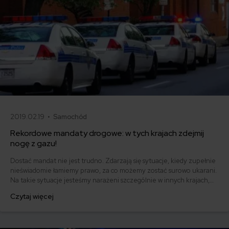
2019.02.19 •
Samochód
Rekordowe mandaty drogowe: w tych krajach zdejmij
nogę z gazu!
Dostać mandat nie jest trudno. Zdarzają się sytuacje, kiedy zupełnie
nieświadomie łamiemy prawo, za co możemy zostać surowo ukarani.
Na takie sytuacje jesteśmy narażeni szczególnie w innych krajach,
kiedy niedostatecznie dobrze znamy obowiązujące tam przepisy.
Czytaj więcej
Jeśli już mandat otrzymamy, zapłacić musimy. A jak prezentują się
rekordowe mandaty drogowe? Ile można dostać za przekroczenie
prędkości w innych krajach?