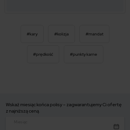
#kary
#kolizja
#mandat
#prędkość
#punkty karne
Wskaż miesiąc końca polisy – zagwarantujemy Ci ofertę
z najniższą ceną.
Miesiąc