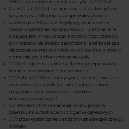
500 zł, a za naruszenie korytarza życia do 2500 zł.
Od 500 do 2500 zł za naruszenie zakazu korzystania z
korytarza życia dla pojazdów uprzywilejowanych.
2000 zł (lub 4000 zł za recydywę) za naruszenie
zakazu objeżdżania zapór/pół-zapór i wjeżdżania na
przejazd, jeśli ich opuszczanie zostało rozpoczęte lub
podnoszenie nie zostało zakończone, a także zakazu
wjeżdżania na przejazd kolejowy, jeśli po drugiej stronie
nie ma miejsca do kontynuowania jazdy.
2000 zł za jazdę autostradą lub drogą ekspresową w
kierunku przeciwnym do dozwolonego.
1000 zł (lub 2000 zł za recydywę) za naruszenie zakazu
wyprzedzania pojazdu (np. określonego znakiem
drogowym na skrzyżowaniu, przejeździe
kolejowym/rowerowym).
Od 300 do 500 zł za złamanie zakazu jazdy na
zderzaku na autostradach i drogach ekspresowych.
300 zł za wyprzedzanie bez zachowania bezpiecznego
odstępu.