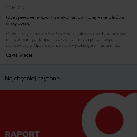
2015.01.12
Ubezpieczenie kosztów akcji ratowniczej – nie płać za
śmigłowiec
O tym pomyśle mówi się w Polsce od lat, ale cały czas tylko się mówi,
mimo że w innych krajach to działa. U naszych południowych
sąsiadów czy w Alpach, wychodząc w wysokie góry, musisz mieć
ubezpieczenie. W innym przypadku słono zapłacisz za ewentualną
Czytaj więcej
akcję ratowniczą. W Polsce wypada mieć jedynie telefon do GOPR,
czy TOPR, które po zabłąkanych turystów wysyłają helikopter,
obciążając wyłącznie swój budżet.
Najchętniej czytane