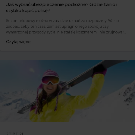
Jak wybrać ubezpieczenie podróżne? Gdzie tanio i
szybko kupić polisę?
Sezon urlopowy można w zasadzie uznać za rozpoczęty. Warto
zadbać, żeby ten czas, zamiast upragnionego spokoju czy
wymarzonej przygody życia, nie stał się koszmarem i nie zrujnował
Cię finansowo. Piszemy o tym, gdzie wypoczywają Polacy oraz jak
Czytaj więcej
zabezpieczyć się przed przykrymi niespodziankami i uniknąć
niebezpieczeństw.
2018.11.21