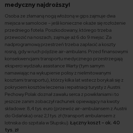
medyczny najdroższy!
Osoba ze złamaną nogą włożoną w gips zajmuje dwa
miejsca w samolocie – jeśli konieczne okaże się rozłożenie
przedniego fotela. Poszkodowany, którego trzeba
przewozić na noszach, zajmuje aż 6 do 9 miejsc. Za
nadprogramową przestrzeń trzeba zapłacić a koszty
rosną, gdy w ruch pójdzie air-ambulans. Przed finansowymi
konsekwencjami transportu medycznego przestrzegają
eksperci wydziału assistance Warty (tym samym
namawiając na wykupienie polisy z nielimitowanymi
kosztami transportu), którzy kilka lat wstecz borykali się z
pokryciem kosztów leczenia i repatriacji turysty z Austrii.
Pechowy Polak doznał zawału serca z powikłaniami i to
jeszcze zanim zobaczył rachunek opiewający na kwoty
składowe: 8,4 tys. euro (przewóz air-ambulansem z Austrii
do Gdańska) oraz 2,1 tys. zł (transport ambulansem z
lotniska do szpitala w Słupsku).
Łączny koszt – ok. 40
tys. zł