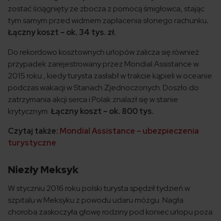
zostać ściągnięty ze zbocza z pomocą śmigłowca, stając
tym samym przed widmem zapłacenia słonego rachunku
.
Łączny koszt – ok. 34 tys. zł.
Do rekordowo kosztownych urlopów zalicza się również
przypadek zarejestrowany przez Mondial Assistance w
2015 roku , kiedy turysta zasłabł w trakcie kąpieli w oceanie
podczas wakacji w Stanach Zjednoczonych. Doszło do
zatrzymania akcji serca i Polak znalazł się w stanie
krytycznym.
Łączny koszt – ok. 800 tys.
Czytaj także:
Mondial Assistance – ubezpieczenia
turystyczne
Niezły Meksyk
W styczniu 2016 roku polski turysta spędził tydzień w
szpitalu w Meksyku z powodu udaru mózgu. Nagła
choroba zaskoczyła głowę rodziny pod koniec urlopu poza