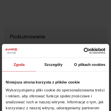
Podsumowanie
Leczenie za granicą, gdy nie ma się
ubezpieczenia, jest bardzo drogie.
Najdroższy jest transport medyczny. To
Zgoda
Szczegóły
O plikach cookies
kilkadziesiąt tysięcy złotych.
Niektóre rachunki wystawiane przez zagraniczne
Niniejsza strona korzysta z plików cookie
szpitale opiewają na kwoty powyżej 100 tys. zł.
Wykorzystujemy pliki cookie do spersonalizowania treści
i reklam, aby oferować funkcje społecznościowe i
analizować ruch w naszej witrynie. Informacje o tym, jak
korzystasz z naszej witryny, udostępniamy partnerom