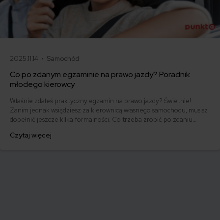
2025.11.14 •
Samochód
Co po zdanym egzaminie na prawo jazdy? Poradnik
młodego kierowcy
Właśnie zdałeś praktyczny egzamin na prawo jazdy? Świetnie!
Zanim jednak wsiądziesz za kierownicą własnego samochodu, musisz
dopełnić jeszcze kilka formalności. Co trzeba zrobić po zdaniu
egzaminu na prawo jazdy? Poznaj praktyczne wskazówki, dzięki
Czytaj więcej
którym szybko załatwisz sprawy urzędowe i będziesz mógł prowadzić
swoje auto.