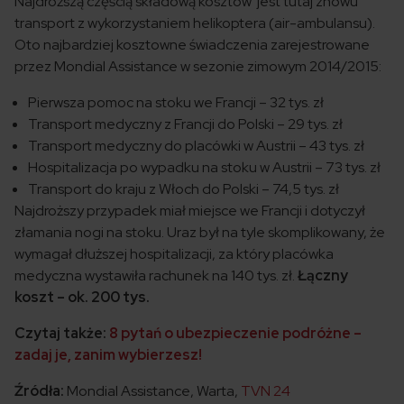
Najdroższą częścią składową kosztów jest tutaj znowu
transport z wykorzystaniem helikoptera (air-ambulansu).
Oto najbardziej kosztowne świadczenia zarejestrowane
przez Mondial Assistance w sezonie zimowym 2014/2015:
Pierwsza pomoc na stoku we Francji – 32 tys. zł
Transport medyczny z Francji do Polski – 29 tys. zł
Transport medyczny do placówki w Austrii – 43 tys. zł
Hospitalizacja po wypadku na stoku w Austrii – 73 tys. zł
Transport do kraju z Włoch do Polski – 74,5 tys. zł
Najdroższy przypadek miał miejsce we Francji i dotyczył
złamania nogi na stoku. Uraz był na tyle skomplikowany, że
wymagał dłuższej hospitalizacji, za który placówka
medyczna wystawiła rachunek na 140 tys. zł.
Łączny
koszt – ok. 200 tys.
Czytaj także:
8 pytań o ubezpieczenie podróżne –
zadaj je, zanim wybierzesz!
Źródła:
Mondial Assistance, Warta,
TVN 24