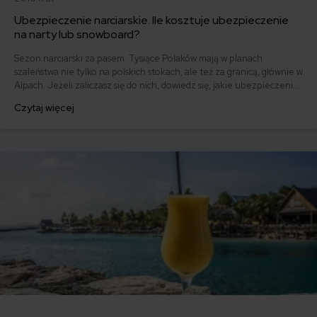
Ubezpieczenie narciarskie. Ile kosztuje ubezpieczenie
na narty lub snowboard?
Sezon narciarski za pasem. Tysiące Polaków mają w planach
szaleństwa nie tylko na polskich stokach, ale też za granicą, głównie w
Alpach. Jeżeli zaliczasz się do nich, dowiedz się, jakie ubezpieczenie
narciarskie powinieneś wykupić i ile może kosztować polisa. Czy
Czytaj więcej
narty to sport ekstremalny? Jakie ubezpieczenie się sprawdzi? Czy
ubezpieczenie na narty jest obowiązkowe?