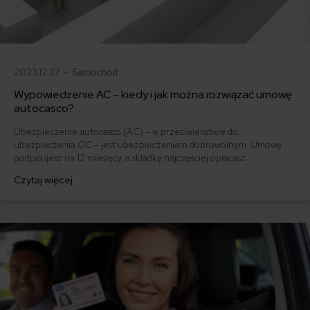
2023.12.27 •
Samochód
Wypowiedzenie AC – kiedy i jak można rozwiązać umowę
autocasco?
Ubezpieczenie autocasco (AC) – w przeciwieństwie do
ubezpieczenia OC – jest ubezpieczeniem dobrowolnym. Umowę
podpisujesz na 12 miesięcy, a składkę najczęściej opłacasz
jednorazowo. Co w przypadku, gdy udało Ci się znaleźć lepszą
Czytaj więcej
ofertę lub zdecydowałeś się sprzedać samochód w trakcie trwania
umowy? Sprawdź, w jakich sytuacjach ubezpieczenie AC wygasa
samo, a kiedy można odstąpić od umowy.