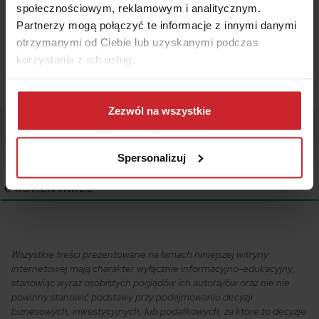
społecznościowym, reklamowym i analitycznym.
Partnerzy mogą połączyć te informacje z innymi danymi
otrzymanymi od Ciebie lub uzyskanymi podczas
korzystania z ich usług.
Dowiedz się więcej na temat tego, kim jesteśmy, jak
można się z nami skontaktować i w jaki sposób
Zezwól na wszystkie
przetwarzamy dane osobowe w ramach
Polityki
prywatności
.
Spersonalizuj
0
KOMENTARZE
Wszystkie treści prezentowane na łamach niniejszej witryny
internetowej mają charakter wyłącznie informacyjno-edukacyjny,
stanowiąc wyraz osobistych poglądów ich autora/ów oraz nie nie
powinny stanowić podstawy przy podejmowaniu decyzji
biznesowych, inwestycyjnych, lub podatkowych, za które to decyzje