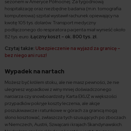
sezonem w Ameryce Północnej. Za tygodniową
hospitalizację oraz niezbędne badania (m.in. tomografia
komputerowa) szpital wystawił rachunek opiewający na
kwotę 105 tys. dolarów. Transport medyczny
podłączonego do respiratora pacjenta miał wynieść około
82 tys. euro.
Łączny koszt – ok. 800 tys. zł.
Czytaj także:
Ubezpieczenie na wyjazd za granicę –
bez niego ani rusz!
Wypadek na nartach
Możesz być królem stoku, ale nie masz pewności, że nie
ulegniesz wypadkowi z winy mniej doświadczonego
narciarza czy snowboardzisty. Karta EKUZ w większości
przypadków pokryje koszty leczenia, ale akcje
poszukiwawcze i ratunkowe w górach za granicą mogą
słono kosztować, zwłaszcza tych szusujących po zboczach
w Niemczech, Austrii, Szwajcarii i krajach Skandynawskich.