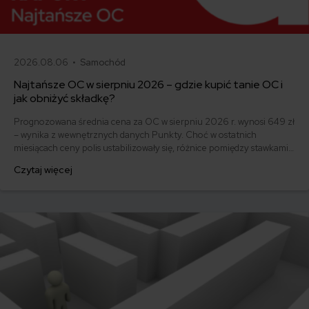
2026.08.06 •
Samochód
Najtańsze OC w sierpniu 2026 – gdzie kupić tanie OC i
jak obniżyć składkę?
Prognozowana średnia cena za OC w sierpniu 2026 r. wynosi 649 zł
– wynika z wewnętrznych danych Punkty. Choć w ostatnich
miesiącach ceny polis ustabilizowały się, różnice pomiędzy stawkami
za ubezpieczenie są ogromne. Jedni płacą zaledwie nieco ponad
Czytaj więcej
500 zł, inni – powyżej 1500 zł. Gdzie znaleźć najtańsze OC w Polsce
i jak obniżyć koszty ubezpieczenia samochodu? Odpowiadamy na
podstawie najnowszych danych z rynku.