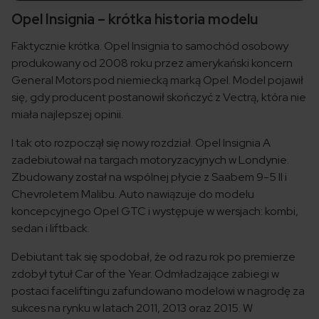
Opel Insignia – krótka historia modelu
Faktycznie krótka. Opel Insignia to samochód osobowy
produkowany od 2008 roku przez amerykański koncern
General Motors pod niemiecką marką Opel. Model pojawił
się, gdy producent postanowił skończyć z Vectrą, która nie
miała najlepszej opinii.
I tak oto rozpoczął się nowy rozdział. Opel Insignia A
zadebiutował na targach motoryzacyjnych w Londynie.
Zbudowany został na wspólnej płycie z Saabem 9-5 II i
Chevroletem Malibu. Auto nawiązuje do modelu
koncepcyjnego Opel GTC i występuje w wersjach: kombi,
sedan i liftback.
Debiutant tak się spodobał, że od razu rok po premierze
zdobył tytuł Car of the Year. Odmładzające zabiegi w
postaci faceliftingu zafundowano modelowi w nagrodę za
sukces na rynku w latach 2011, 2013 oraz 2015. W