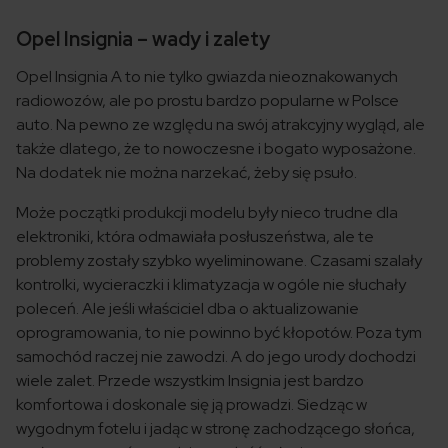
Opel Insignia – wady i zalety
Opel Insignia A to nie tylko gwiazda nieoznakowanych
radiowozów, ale po prostu bardzo popularne w Polsce
auto. Na pewno ze względu na swój atrakcyjny wygląd, ale
także dlatego, że to nowoczesne i bogato wyposażone.
Na dodatek nie można narzekać, żeby się psuło.
Może początki produkcji modelu były nieco trudne dla
elektroniki, która odmawiała posłuszeństwa, ale te
problemy zostały szybko wyeliminowane. Czasami szalały
kontrolki, wycieraczki i klimatyzacja w ogóle nie słuchały
poleceń. Ale jeśli właściciel dba o aktualizowanie
oprogramowania, to nie powinno być kłopotów. Poza tym
samochód raczej nie zawodzi. A do jego urody dochodzi
wiele zalet. Przede wszystkim Insignia jest bardzo
komfortowa i doskonale się ją prowadzi. Siedząc w
wygodnym fotelu i jadąc w stronę zachodzącego słońca,