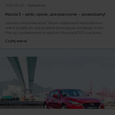
2019.05.07 •
Samochód
Mazda 5 – silniki, opinie, ubezpieczenie – sprawdzamy!
Japońscy mistrzowie sztuki Takumi nadają swoim wyobrażeniom
realne kształty. Ich ręce sprawnie poruszają się, kształtując model.
Pracują z poświęceniem w zgodzie z filozofią KODO czyli duszy
ruchu, nadając projektom indywidualizm i charakter. Przenieśliśmy
Czytaj więcej
się na chwilę do japońskiego klasztoru? Nie, tak po prostu
Japończycy tworzą swoje auta. Tak też powstała Mazda 5 –
oryginalne rodzinne auto.