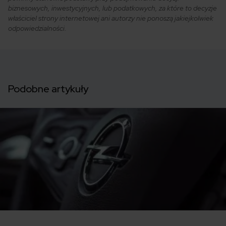
biznesowych, inwestycyjnych, lub podatkowych, za które to decyzje
właściciel strony internetowej ani autorzy nie ponoszą jakiejkolwiek
odpowiedzialności.
Podobne artykuły