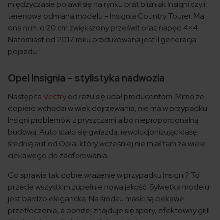
międzyczasie pojawił się na rynku brat bliźniak Insigni czyli
terenowa odmiana modelu – Insignia Country Tourer. Ma
ona m.in. o 20 cm zwiększony prześwit oraz napęd 4×4.
Natomiast od 2017 roku produkowana jest II generacja
pojazdu.
Opel Insignia – stylistyka nadwozia
Następca
Vectry
od razu się udał producentom. Mimo że
dopiero wchodzi w wiek dojrzewania, nie ma w przypadku
Insigni problemów z pryszczami albo nieproporcjonalną
budową. Auto stało się gwiazdą, rewolucjonizując klasę
średnią aut od Opla, który wcześniej nie miał tam za wiele
ciekawego do zaoferowania.
Co sprawia tak dobre wrażenie w przypadku Insigni? To
przede wszystkim zupełnie nowa jakość. Sylwetka modelu
jest bardzo elegancka. Na środku maski są ciekawe
przetłoczenia, a poniżej znajduje się spory, efektowny grill.