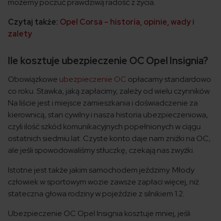
możemy poczuć prawdziwą radość z życia.
Czytaj także:
Opel Corsa – historia, opinie, wady i
zalety
Ile kosztuje ubezpieczenie OC Opel Insignia?
Obowiązkowe
ubezpieczenie OC
opłacamy standardowo
co roku. Stawka, jaką zapłacimy, zależy od wielu czynników.
Na liście jest i miejsce zamieszkania i doświadczenie za
kierownicą, stan cywilny i nasza historia ubezpieczeniowa,
czyli ilość szkód komunikacyjnych popełnionych w ciągu
ostatnich siedmiu lat. Czyste konto daje nam zniżki na OC,
ale jeśli spowodowaliśmy stłuczkę, czekają nas zwyżki.
Istotne jest także jakim samochodem jeździmy. Młody
człowiek w sportowym wozie zawsze zapłaci więcej, niż
stateczna głowa rodziny w pojeździe z silnikiem 1.2.
Ubezpieczenie OC Opel Insignia kosztuje mniej, jeśli