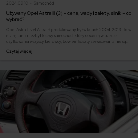
2024.09.10 •
Samochód
Używany Opel Astra III (3) – cena, wady i zalety, silnik – co
wybrać?
Opel Astra III vel Astra H produkowany był w latach 2004-2013. To w
miarę tani i niezbyt leciwy samochód, który docenią w trakcie
użytkowania wszyscy kierowcy, bowiem koszty serwisowania nie są
wysokie. Nic dziwnego, że to bardzo często spotykane auto na
Czytaj więcej
polskich drogach. Jakie są ceny Astry 3, wady, zalety, jaki silnik
wybrać?