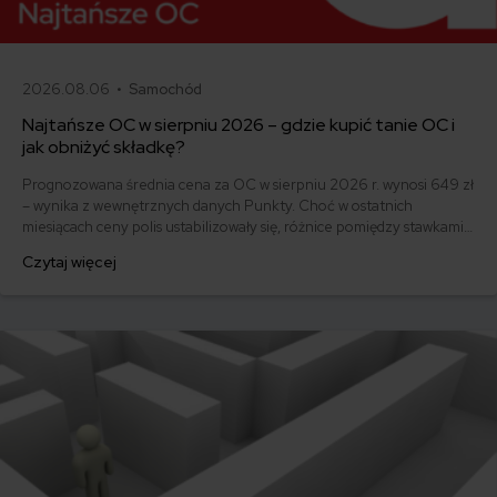
2026.08.06 •
Samochód
Najtańsze OC w sierpniu 2026 – gdzie kupić tanie OC i
jak obniżyć składkę?
Prognozowana średnia cena za OC w sierpniu 2026 r. wynosi 649 zł
– wynika z wewnętrznych danych Punkty. Choć w ostatnich
miesiącach ceny polis ustabilizowały się, różnice pomiędzy stawkami
za ubezpieczenie są ogromne. Jedni płacą zaledwie nieco ponad
Czytaj więcej
500 zł, inni – powyżej 1500 zł. Gdzie znaleźć najtańsze OC w Polsce
i jak obniżyć koszty ubezpieczenia samochodu? Odpowiadamy na
podstawie najnowszych danych z rynku.