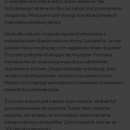
Z zewnątrz auto robi bardzo dobre wrażenie. Nie
rozczarowuje także w środku, bo całość jest przemyślana i
elegancka. Producent użył do jego konstrukcji trwałych
materiałów wysokiej jakości.
Na środku kokpitu znajduje się panel sterowania z
wyświetlaczem. Bardzo miłe ze strony Opla jest to, że ma
polskie menu i można się z nim wyjątkowo łatwo dogadać.
Przyciski i pokrętła obsługuje się intuicyjnie. Pod ręką
kierowca ma do dyspozycji wygodny podłokietnik i
regulowane schowki. Zegary stawiają na tradycję, a ich
urodę podkreślają tunele, w których są umieszczone.
Między nimi znajduje się komputer pokładowy sterowany z
manetki kierunkowskazów.
Z przodu w aucie jest bardzo dużo miejsca. Jednak tył
pozostawia wiele do życzenia. Ścięty dach świetnie
wygląda, ale sprawia, że ktoś wyższy ociera na tylnej
kanapie głową o podsufitkę. Za to bagażnik oferuje aż
500 litrów pojemności.