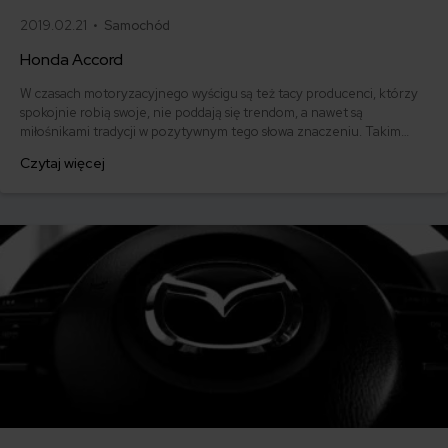
2019.02.21 •
Samochód
Honda Accord
W czasach motoryzacyjnego wyścigu są też tacy producenci, którzy
spokojnie robią swoje, nie poddają się trendom, a nawet są
miłośnikami tradycji w pozytywnym tego słowa znaczeniu. Takim
samochodowym buntownikiem z wyboru jest właśnie japońska
Czytaj więcej
Honda Accord. Jaką opinią cieszy się auto wśród użytkowników?
Jaka jest jego cena i stawka ubezpieczenia OC? Sprawdzamy.