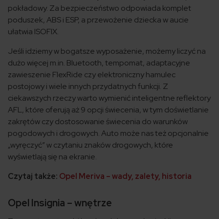
pokładowy. Za bezpieczeństwo odpowiada komplet
poduszek, ABS i ESP, a przewożenie dziecka w aucie
ułatwia ISOFIX.
Jeśli idziemy w bogatsze wyposażenie, możemy liczyć na
dużo więcej m.in. Bluetooth, tempomat, adaptacyjne
zawieszenie FlexRide czy elektroniczny hamulec
postojowy i wiele innych przydatnych funkcji. Z
ciekawszych rzeczy warto wymienić inteligentne reflektory
AFL, które oferują aż 9 opcji świecenia, w tym doświetlanie
zakrętów czy dostosowanie świecenia do warunków
pogodowych i drogowych. Auto może nas też opcjonalnie
„wyręczyć” w czytaniu znaków drogowych, które
wyświetlają się na ekranie.
Czytaj także:
Opel Meriva – wady, zalety, historia
Opel Insignia – wnętrze