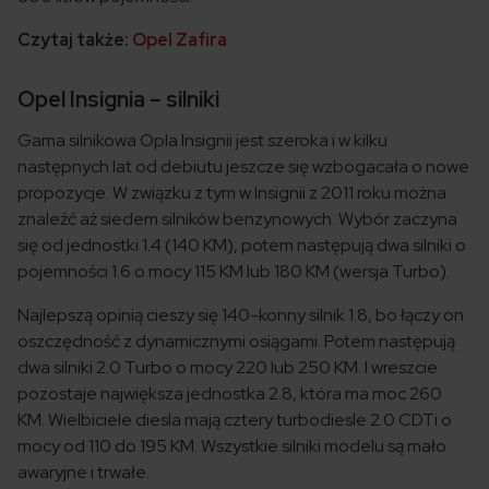
Czytaj także:
Opel Zafira
Opel Insignia – silniki
Gama silnikowa Opla Insignii jest szeroka i w kilku
następnych lat od debiutu jeszcze się wzbogacała o nowe
propozycje. W związku z tym w Insignii z 2011 roku można
znaleźć aż siedem silników benzynowych. Wybór zaczyna
się od jednostki 1.4 (140 KM), potem następują dwa silniki o
pojemności 1.6 o mocy 115 KM lub 180 KM (wersja Turbo).
Najlepszą opinią cieszy się 140-konny silnik 1.8, bo łączy on
oszczędność z dynamicznymi osiągami. Potem następują
dwa silniki 2.0 Turbo o mocy 220 lub 250 KM. I wreszcie
pozostaje największa jednostka 2.8, która ma moc 260
KM. Wielbiciele diesla mają cztery turbodiesle 2.0 CDTi o
mocy od 110 do 195 KM. Wszystkie silniki modelu są mało
awaryjne i trwałe.