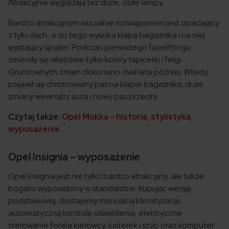
Atrakcyjnie wyglądają też duże, obłe lampy.
Bardzo atrakcyjnym wizualnie rozwiązaniem jest opadający
z tyłu dach, a do tego wysoka klapa bagażnika i na niej
wystający spojler. Podczas pierwszego faceliftingu
zmieniły się właściwie tylko kolory tapicerki i felgi.
Gruntownych zmian dokonano dwa lata później. Wtedy
pojawił się chromowany pas na klapie bagażnika, duże
zmiany wewnątrz auta i nowy pas przedni.
Czytaj także:
Opel Mokka – historia, stylistyka,
wyposażenie
Opel Insignia – wyposażenie
Opel Insignia jest nie tylko bardzo atrakcyjny, ale także
bogato wyposażony w standardzie. Kupując wersję
podstawową, dostajemy manualną klimatyzację,
automatyczną kontrolę oświetlenia, elektryczne
sterowanie fotela kierowcy, lusterek i szyb oraz komputer