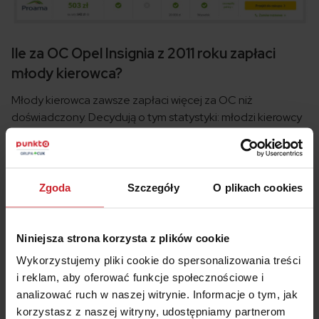
Ile za OC Opel Insignia z 2011 roku zapłaci
młody kierowca?
Młody kierowca zawsze zapłaci więcej za OC niż
doświadczony. Decydują o tym statystyki: młodzi kierowcy
są sprawcami największej liczny wypadków na polskich
drogach.
Jednak OC nie musi zrujnować młodego posiadacza
Zgoda
Szczegóły
O plikach cookies
pojazdu, jeśli skorzysta z porównywarki ubezpieczeń
Punkta.pl. Tutaj szybko i sprawnie każdy znajdzie
najtańsze ubezpieczenie OC, nawet jeśli jest
Niniejsza strona korzysta z plików cookie
nieopierzonym kierowcą.
Wykorzystujemy pliki cookie do spersonalizowania treści
Z naszych kalkulacji wynika, że najmniej za OC Opel
i reklam, aby oferować funkcje społecznościowe i
Insignia z 2011 roku zapłaci młody kierowca-mieszkaniec
analizować ruch w naszej witrynie. Informacje o tym, jak
podlaskiej Suchowoli – 725 zł.
korzystasz z naszej witryny, udostępniamy partnerom