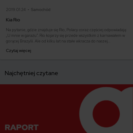
2019.01.24 •
Samochód
Kia Rio
Na pytanie, gdzie znajduje się Rio, Polacy coraz częściej odpowiadają:
„U mnie w garażu”. Rio kojarzy się przede wszystkim z karnawałem w
gorącej Brazylii. Ale od kilku lat na stałe wkracza do naszej
świadomości także jako całkiem udane miejskie auto klasy B. Kia Rio -
Czytaj więcej
jakie są wady, zalety, opinie o modelu. Ile kosztuje ubezpieczenie dla
KIA? Czy warto? Sprawdzamy!
Najchętniej czytane