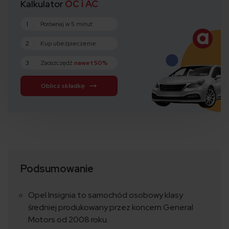
Kalkulator
OC i AC
1
Porównaj w 5 minut
2
Kup ubezpieczenie
3
Zaoszczędź
nawet 50%
Oblicz składkę
Podsumowanie
Opel Insignia to samochód osobowy klasy
średniej produkowany przez koncern General
Motors od 2008 roku.