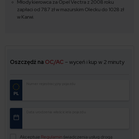
Młody kierowca za Opel Vectra z 2008 roku
zapłaci od 787 zł w mazurskim Olecku do 1028 zł
w Karwi.
Oszczędź na
OC/AC
– wyceń i kup w 2 minuty
Numer rejestracyjny pojazdu
Data urodzenia właściciela pojazdu
Akceptuję
Regulamin
świadczenia usług drogą