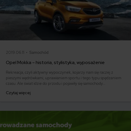
2019.06.11 •
Samochód
Opel Mokka – historia, stylistyka, wyposażenie
Rekreacja, czyli aktywny wypoczynek, kojarzy nam się raczej z
pieszymi wędrówkami, uprawianiem sportu i tego typu spędzaniem
czasu. Ale świat idzie do przodu i pojawiły się samochody
rekreacyjne. Co to takiego? Otóż to auta, które pomagają nam
Czytaj więcej
aktywnie spędzić czas, czyli dowiozą nas w atrakcyjne turystycznie
miejsca. Takim autem na pewno jest Opel Mokka, czyli jak twierdzą
złośliwi, napompowana Corsa.