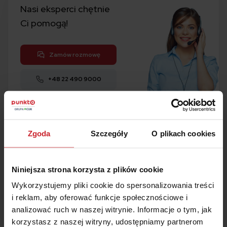
Nasi eksperci chętnie
Ci pomogą!
Zamów rozmowę
+48 22 490 9000
Kalkulator
OC i AC
Zgoda
Szczegóły
O plikach cookies
1
Porównaj w 5 minut
2
Kup ubezpieczenie
Niniejsza strona korzysta z plików cookie
3
Zaoszczędź
nawet 50%
Wykorzystujemy pliki cookie do spersonalizowania treści
i reklam, aby oferować funkcje społecznościowe i
Oblicz składkę
analizować ruch w naszej witrynie. Informacje o tym, jak
korzystasz z naszej witryny, udostępniamy partnerom