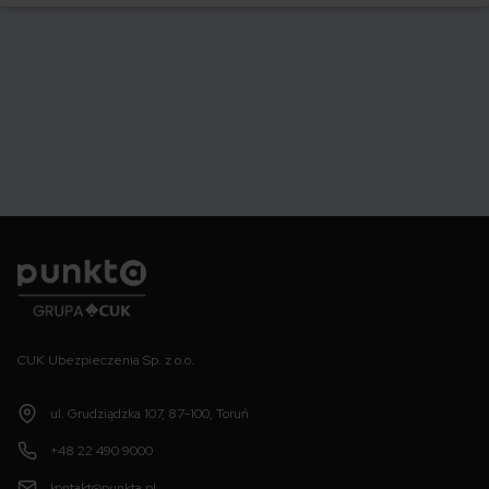
Punkta
CUK Ubezpieczenia Sp. z o.o.
ul. Grudziądzka 107, 87-100, Toruń
+48 22 490 9000
kontakt@punkta.pl