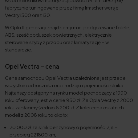
wśród miłośników motoryzacji powodzeniem cieszą się
fabrycznie tuningowane przez firmę Irmscher wersje
Vectry i500 oraz i30.
W Oplu III generacji znajdziemy m.in. podgrzewane fotele,
ABS, sześć poduszek powietrznych, elektrycznie
sterowane szyby z przodu oraz klimatyzację – w
standardzie.
Opel Vectra – cena
Cena samochodu Opel Vectra uzależniona jest przede
wszystkim od rocznika oraz rodzaju i pojemności silnika.
Najtańszy dostępny na rynku model pochodzący z 1990
roku oferowany jest w cenie 950 zł. Za Opla Vectrę z 2000
roku zapłacimy średnio 6 200 zł. Z kolei cena ostatnich
modeli z 2008 roku to około:
20 000 zł za silnik benzynowy o pojemności 2,8 –
przebieg 221800 km,