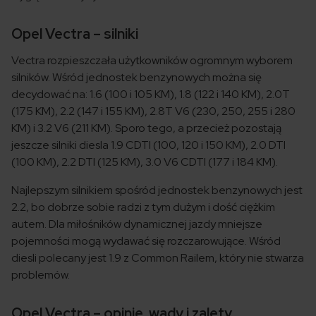
Opel Vectra – silniki
Vectra rozpieszczała użytkowników ogromnym wyborem
silników. Wśród jednostek benzynowych można się
decydować na: 1.6 (100 i 105 KM), 1.8 (122 i 140 KM), 2.0T
(175 KM), 2.2 (147 i 155 KM), 2.8T V6 (230, 250, 255 i 280
KM) i 3.2 V6 (211 KM). Sporo tego, a przecież pozostają
jeszcze silniki diesla 1.9 CDTI (100, 120 i 150 KM), 2.0 DTI
(100 KM), 2.2 DTI (125 KM), 3.0 V6 CDTI (177 i 184 KM).
Najlepszym silnikiem spośród jednostek benzynowych jest
2.2, bo dobrze sobie radzi z tym dużym i dość ciężkim
autem. Dla miłośników dynamicznej jazdy mniejsze
pojemności mogą wydawać się rozczarowujące. Wśród
diesli polecany jest 1.9 z Common Railem, który nie stwarza
problemów.
Opel Vectra – opinie, wady i zalety