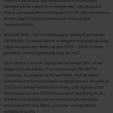
Pierwsza generacja sygnowana literą A na początku
dostępna była wyłącznie w wersji sedan. I jako jedyna z
trzech generacji oferowała napęd 4×4. Po roku od debiutu
model zajął 2 miejsce w plebiscycie na Europejski
Samochód Roku.
W latach 1995 – 2002 produkowano Vectrę B jako sedan
lub liftback. Po dwóch latach na drogach pokazała się tutaj
także wersja kombi. Wreszcie lata 2002 – 2008 to okres
produkcji ostatniej generacji, czyli Vectry C.
Opel Vectra C to m.in. usportowione wersje OPC, które
mają pod maską silnik 2.8 l o mocy nawet 280 KM. Nic
dziwnego, że pojazdy te służą w Policji. Jednak wśród
kierowców bardziej popularne są wprowadzone na rynek w
2003 roku wersje hatchback modelu, czyli Signum. Opel
Vectra przeszedł w 2005 roku wyraźny facelifting. Duże i
solidne auto dostało wtedy nowy zderzak i wyraziste
przednie reflektory. Nieco „toporna” Vectra nabrała
wyglądu limuzyny.