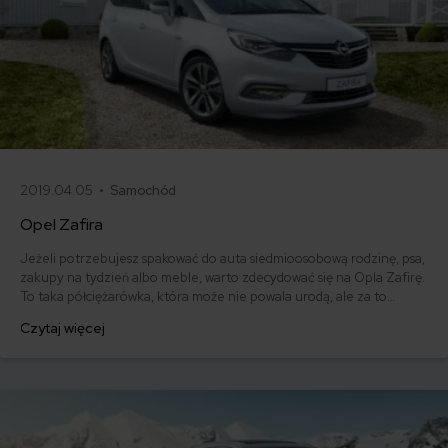
2019.04.05 •
Samochód
Opel Zafira
Jeżeli potrzebujesz spakować do auta siedmioosobową rodzinę, psa,
zakupy na tydzień albo meble, warto zdecydować się na Opla Zafirę.
To taka półciężarówka, która może nie powala urodą, ale za to
nadrabia te braki solidnością i funkcjonalnością. Opel Zafira - jak
Czytaj więcej
wygląda historia modelu, opinie o nim oraz ile zapłacimy za polisę
OC? Sprawdzamy.