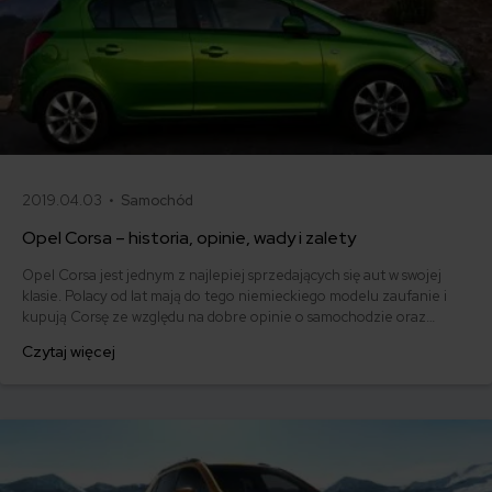
2019.04.03 •
Samochód
Opel Corsa – historia, opinie, wady i zalety
Opel Corsa jest jednym z najlepiej sprzedających się aut w swojej
klasie. Polacy od lat mają do tego niemieckiego modelu zaufanie i
kupują Corsę ze względu na dobre opinie o samochodzie oraz
nowoczesną linię. Jeśli jego zalety połączy się z atrakcyjnym
Czytaj więcej
ubezpieczeniem OC, Corsę można uznać za jeden z najlepszych
wyborów dla rodzin lub osób poruszających się po mieście.