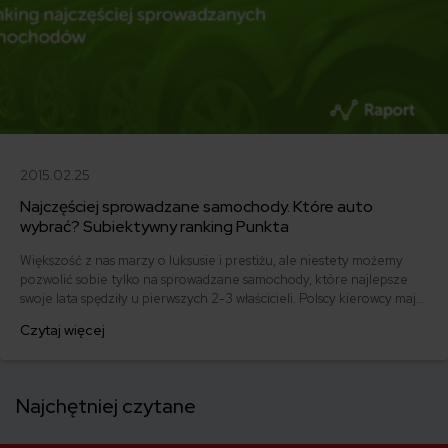
2015.02.25
Najczęściej sprowadzane samochody. Które auto
wybrać? Subiektywny ranking Punkta
Większość z nas marzy o luksusie i prestiżu, ale niestety możemy
pozwolić sobie tylko na sprowadzane samochody, które najlepsze
swoje lata spędziły u pierwszych 2-3 właścicieli. Polscy kierowcy mają
dobry gust – wybierają podobnie jak ich bogatsi odpowiednicy na
Czytaj więcej
Zachodzie, tyle że kupują auta używane. Sprawdź z nami najczęściej
sprowadzane samochody, które podbiły serca Polaków.
Najchętniej czytane