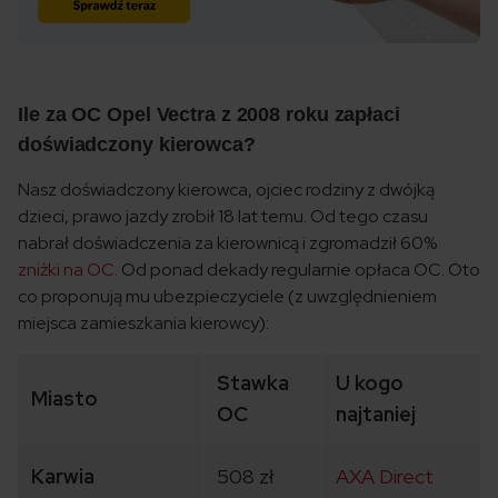
Ile za OC Opel Vectra z 2008 roku zapłaci
doświadczony kierowca?
Nasz doświadczony kierowca, ojciec rodziny z dwójką
dzieci, prawo jazdy zrobił 18 lat temu. Od tego czasu
nabrał doświadczenia za kierownicą i zgromadził 60%
zniżki na OC
. Od ponad dekady regularnie opłaca OC. Oto
co proponują mu ubezpieczyciele (z uwzględnieniem
miejsca zamieszkania kierowcy):
Stawka
U kogo
Miasto
OC
najtaniej
Karwia
508 zł
AXA Direct