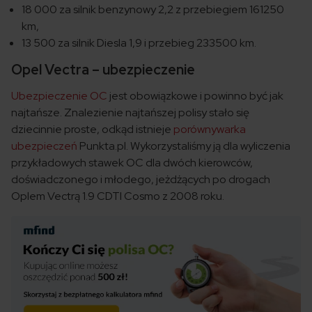
18 000 za silnik benzynowy 2,2 z przebiegiem 161250
km,
13 500 za silnik Diesla 1,9 i przebieg 233500 km.
Opel Vectra – ubezpieczenie
Ubezpieczenie OC
jest obowiązkowe i powinno być jak
najtańsze. Znalezienie najtańszej polisy stało się
dziecinnie proste, odkąd istnieje
porównywarka
ubezpieczeń
Punkta.pl. Wykorzystaliśmy ją dla wyliczenia
przykładowych stawek OC dla dwóch kierowców,
doświadczonego i młodego, jeżdżących po drogach
Oplem Vectrą 1.9 CDTI Cosmo z 2008 roku.