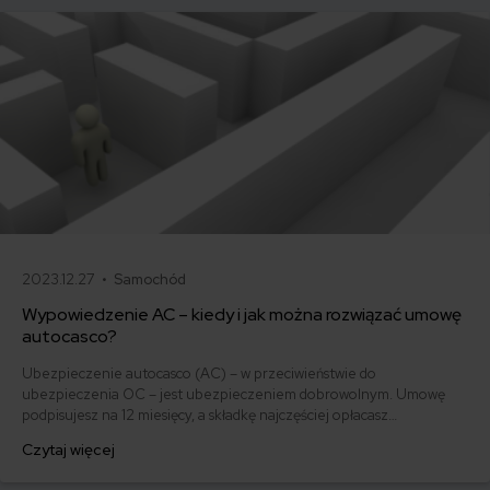
2023.12.27 •
Samochód
Wypowiedzenie AC – kiedy i jak można rozwiązać umowę
autocasco?
Ubezpieczenie autocasco (AC) – w przeciwieństwie do
ubezpieczenia OC – jest ubezpieczeniem dobrowolnym. Umowę
podpisujesz na 12 miesięcy, a składkę najczęściej opłacasz
jednorazowo. Co w przypadku, gdy udało Ci się znaleźć lepszą
Czytaj więcej
ofertę lub zdecydowałeś się sprzedać samochód w trakcie trwania
umowy? Sprawdź, w jakich sytuacjach ubezpieczenie AC wygasa