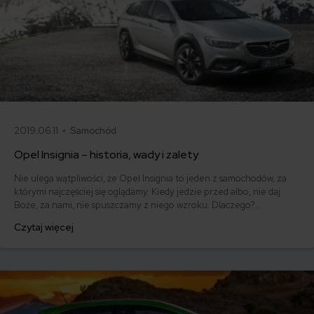
2019.06.11 •
Samochód
Opel Insignia – historia, wady i zalety
Nie ulega wątpliwości, że Opel Insignia to jeden z samochodów, za
którymi najczęściej się oglądamy. Kiedy jedzie przed albo, nie daj
Boże, za nami, nie spuszczamy z niego wzroku. Dlaczego?
Oczywiście to bardzo atrakcyjne auto. Ale przede wszystkim dlatego,
Czytaj więcej
że Insignie śmigają po naszych drogach jako... nieoznakowane
radiowozy. Przyjrzyjmy się bliżej temu modelowi, przed którym
większość z nas czuje respekt.