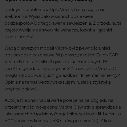
Jednym z problemów Opla Vectry była psująca się
elektronika. Wysiadało w samochodzie wiele
podzespołów. Do tego awarie zawieszenia. Z przodu auta
często wybijały się sworznie wahaczy, łożyska i łączniki
stabilizatorów.
Wadą pierwszych modeli Vectry był z pewnością niski
poziom bezpieczeństwa. W pierwszym teście EuroNCAP
Vectra B dostała tylko 2 gwiazdki na 5 możliwych. Po
faceliftingu udało się otrzymać 3. Na szczęście Vectra C
mogła się pochwalić już 4 gwiazdkami. Inne mankamenty?
Opinie na temat Vectry wskazują m.in. słabą stylistykę
wnętrza pojazdu.
Auto jest jednak nadal warte polecenia ze względu na
przestronność i niską cenę. Vectra C świetnie sprawdza się
jako samochód rodzinny (bagażnik w sedanie i liftbacku to
500 litrów, a w kombi aż 530 litrów pojemności). Z kolei