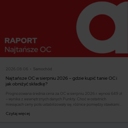
2026.08.06 •
Samochód
Najtańsze OC w sierpniu 2026 – gdzie kupić tanie OC i
jak obniżyć składkę?
Prognozowana średnia cena za OC w sierpniu 2026 r. wynosi 649 zł
– wynika z wewnętrznych danych Punkty. Choć w ostatnich
miesiącach ceny polis ustabilizowały się, różnice pomiędzy stawkami
za ubezpieczenie są ogromne. Jedni płacą zaledwie nieco ponad
Czytaj więcej
500 zł, inni – powyżej 1500 zł. Gdzie znaleźć najtańsze OC w Polsce
i jak obniżyć koszty ubezpieczenia samochodu? Odpowiadamy na
podstawie najnowszych danych z rynku.