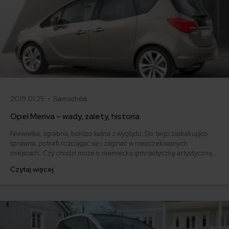
2019.01.25 •
Samochód
Opel Meriva – wady, zalety, historia
Niewielka, zgrabna, bardzo ładna z wyglądu. Do tego zaskakująco
sprawna, potrafi rozciągać się i zaginać w nieoczekiwanych
miejscach. Czy chodzi może o niemiecką gimnastyczkę artystyczną?
Nie! To Opel Meriva w akcji. Ale kto wie, czy któryś z niemieckich
Czytaj więcej
trenerów gimnastyki nie przebranżowił się właśnie po to, by
zaprojektować taki właśnie wyjątkowy samochód.Opel Meriva - jakie
wady, zalety ma ten model?