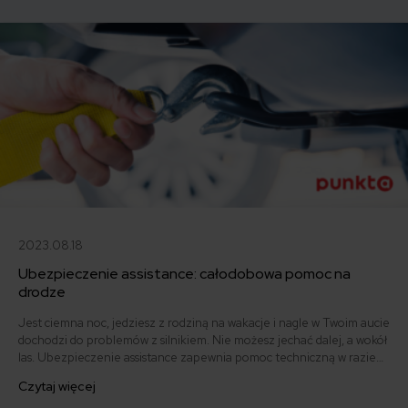
samo, a kiedy można odstąpić od umowy.
2023.08.18
Ubezpieczenie assistance: całodobowa pomoc na
drodze
Jest ciemna noc, jedziesz z rodziną na wakacje i nagle w Twoim aucie
dochodzi do problemów z silnikiem. Nie możesz jechać dalej, a wokół
las. Ubezpieczenie assistance zapewnia pomoc techniczną w razie
takich problemów. Jeżeli często wyjeżdżasz albo masz awaryjny
Czytaj więcej
samochód, assistance może Ci bardzo ułatwić życie.