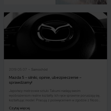
2019.05.07 •
Samochód
Mazda 5 – silniki, opinie, ubezpieczenie –
sprawdzamy!
Japońscy mistrzowie sztuki Takumi nadają swoim
wyobrażeniom realne kształty. Ich ręce sprawnie poruszają się,
kształtując model. Pracują z poświęceniem w zgodzie z filozofią
KODO czyli duszy ruchu, nadając projektom indywidualizm i
Czytaj więcej
charakter. Przenieśliśmy się na chwilę do japońskiego