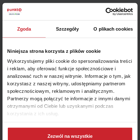
Zgoda
Szczegóły
O plikach cookies
Niniejsza strona korzysta z plików cookie
Wykorzystujemy pliki cookie do spersonalizowania treści
i reklam, aby oferować funkcje społecznościowe i
analizować ruch w naszej witrynie. Informacje o tym, jak
2019.04.29 •
Samochód
korzystasz z naszej witryny, udostępniamy partnerom
Mercedes klasy A – historia modelu, silniki, opinie
społecznościowym, reklamowym i analitycznym.
Pamiętamy jeszcze czasy, kiedy po polskich drogach jeździły
Partnerzy mogą połączyć te informacje z innymi danymi
Mercedesy jako symbol luksusu. Zwykli Polacy w samochodach z
otrzymanymi od Ciebie lub uzyskanymi podczas
FSO, a człowiek sukcesu w starym Mercedesie sprowadzonym z
korzystania z ich usług.
Niemiec. Od tamtego czasu wiele się zmieniło. Na polskich
Czytaj więcej
drogach przede wszystkim pojawiło się sporo aut z
charakterystycznym trójramiennym logo na masce. Mercedes
Dowiedz się więcej na temat tego, kim jesteśmy, jak
klasy A - jak wygląda historia modelu, silniki, opinie,
można się z nami skontaktować i w jaki sposób
Zezwól na wszystkie
ubezpieczenie OC?