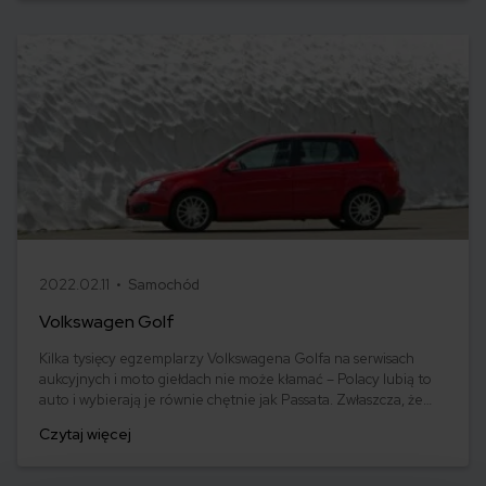
2022.02.11 •
Samochód
Volkswagen Golf
Kilka tysięcy egzemplarzy Volkswagena Golfa na serwisach
aukcyjnych i moto giełdach nie może kłamać – Polacy lubią to
auto i wybierają je równie chętnie jak Passata. Zwłaszcza, że
starsze modele tego samochodu można kupić już za kilka
Czytaj więcej
tysięcy złotych. Ile kosztuje najtańsze ubezpieczenie OC dla
VW Golfa, jakie są opinie o poszczególnych generacjach i czy
warto kupić kilkuletniego, używanego Golfa? Sprawdźmy.