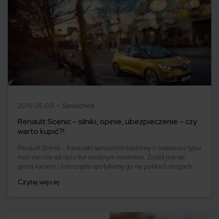
2019.05.09 •
Samochód
Renault Scenic – silniki, opinie, ubezpieczenie – czy
warto kupić?!
Renault Scenic - francuski samochód osobowy o nadwoziu typu
mini van nie od razu był osobnym modelem. Zrobił jednak
sporą karierę i dziś często spotykamy go na polskich drogach.
Jakie są opinie o tym aucie? Ile kosztuje ubezpieczenie i czy
Czytaj więcej
warto Scenic- kupić?!