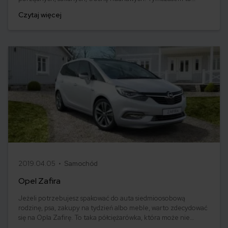
prawdziwy Don Juan. Dynamiczny, o sportowych kształtach. W
Czytaj więcej
przypadku tego samochodu świetnie sprawdza się dawna
dewiza Seata – „niemiecka precyzja i hiszpański temperament”.
2019.04.05 •
Samochód
Opel Zafira
Jeżeli potrzebujesz spakować do auta siedmioosobową
rodzinę, psa, zakupy na tydzień albo meble, warto zdecydować
się na Opla Zafirę. To taka półciężarówka, która może nie
powala urodą, ale za to nadrabia te braki solidnością i