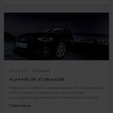
klasztoru? Nie, tak po prostu Japończycy tworzą swoje auta.
Tak też powstała Mazda 5 – oryginalne rodzinne auto.
2022.02.07 •
Samochód
Audi A4 B5, B6, B7, B8 oraz B9
Polacy oprócz BMW oraz nieśmiertelnego VW Golfa uwielbiają
AUDI. Dziś zatem rozejrzymy się nieco w modelach
poszczególnych generacji Audi A4 i sprawdzimy, ile kosztuje
ubezpieczenie OC dla tego samochodu.
Czytaj więcej