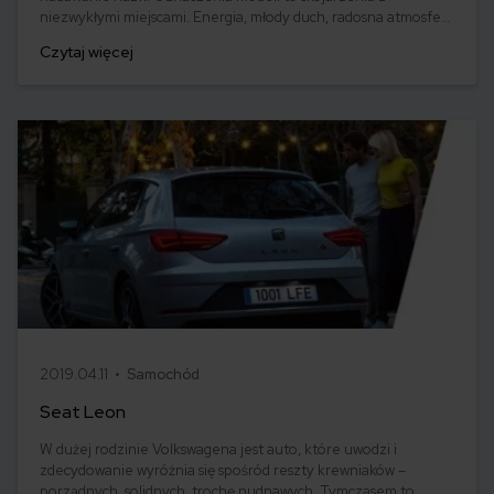
niezwykłymi miejscami. Energia, młody duch, radosna atmosfera
hiszpańskiej wyspy... To właśnie symbolizuje Ibiza. Ten powiew
Czytaj więcej
śródziemnomorskiego klimatu sprawił, że pod koniec lat 90-
tych wielu Polaków przesiadło się z przaśnych, w ich
mniemaniu, polonezów i maluchów do gorącej Ibizy.
2019.04.11 •
Samochód
Seat Leon
W dużej rodzinie Volkswagena jest auto, które uwodzi i
zdecydowanie wyróżnia się spośród reszty krewniaków –
porządnych, solidnych, trochę nudnawych. Tymczasem to