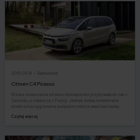
2019.05.14 •
Samochód
Citroen C4 Picasso
Sztuka nowoczesna od wielu dziesięcioleci przybywała do nas z
Zachodu, a zwłaszcza z Francji. Jednak dzisiaj nowatorskie
dzieło sztuki sygnowane podpisem mistrza właściwie każdy
może sobie postawić w garażu. Mowa o Citroenie oznaczonym
Czytaj więcej
symbolem C4 Picasso. Co warto wiedzieć o tym aucie?