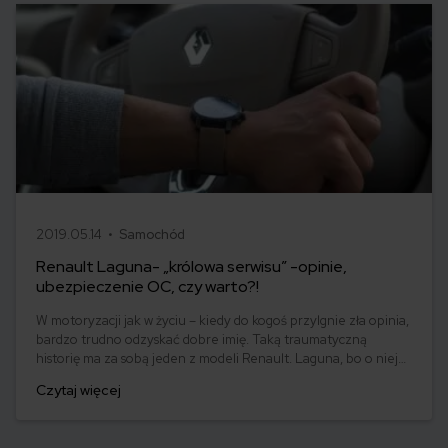
2019.05.14 •
Samochód
Renault Laguna- „królowa serwisu” -opinie,
ubezpieczenie OC, czy warto?!
W motoryzacji jak w życiu – kiedy do kogoś przylgnie zła opinia,
bardzo trudno odzyskać dobre imię. Taką traumatyczną
historię ma za sobą jeden z modeli Renault. Laguna, bo o niej
mowa, w pewnym momencie swojej kariery nazwana została
Czytaj więcej
„królową lawet”. Czy to ja złamało? Absolutnie nie. Odmieniona
i poprawiona zyskała aprobatę nawet bardzo wymagających
kierowców.