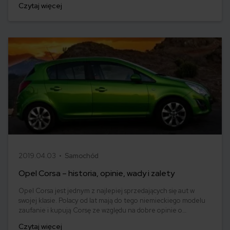
Czytaj więcej
funkcjonalnością. Opel Zafira - jak wygląda historia modelu,
opinie o nim oraz ile zapłacimy za polisę OC? Sprawdzamy.
2019.04.03 •
Samochód
Opel Corsa – historia, opinie, wady i zalety
Opel Corsa jest jednym z najlepiej sprzedających się aut w
swojej klasie. Polacy od lat mają do tego niemieckiego modelu
zaufanie i kupują Corsę ze względu na dobre opinie o
samochodzie oraz nowoczesną linię. Jeśli jego zalety połączy
Czytaj więcej
się z atrakcyjnym ubezpieczeniem OC, Corsę można uznać za