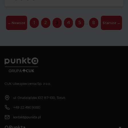
jeden z najlepszych wyborów dla rodzin lub osób
poruszających się po mieście.
Stronicowanie
1
2
3
4
5
8
…
←
Nowsze
Starsze
→
wpisów
Punkta
CUK Ubezpieczenia Sp. z o.o.
ul. Grudziądzka 107, 87-100, Toruń
+48 22 490 9000
kontakt@punkta.pl
O Punkta