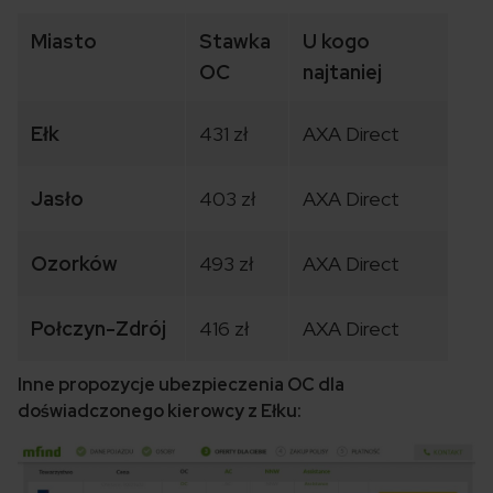
Miasto
Stawka
U kogo
OC
najtaniej
Ełk
431 zł
AXA Direct
Jasło
403 zł
AXA Direct
Ozorków
493 zł
AXA Direct
Połczyn-Zdrój
416 zł
AXA Direct
Inne propozycje ubezpieczenia OC dla
doświadczonego kierowcy z Ełku: