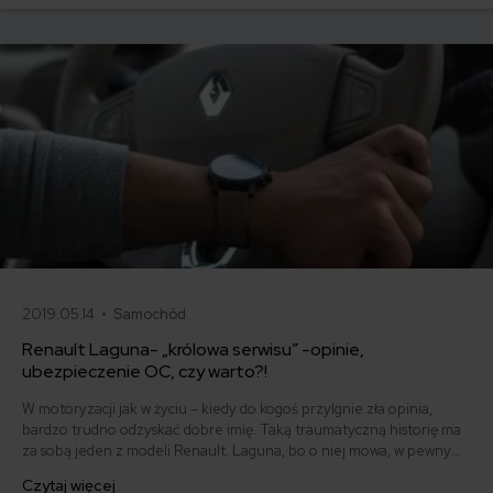
2019.05.14 •
Samochód
Renault Laguna- „królowa serwisu” -opinie,
ubezpieczenie OC, czy warto?!
W motoryzacji jak w życiu – kiedy do kogoś przylgnie zła opinia,
bardzo trudno odzyskać dobre imię. Taką traumatyczną historię ma
za sobą jeden z modeli Renault. Laguna, bo o niej mowa, w pewnym
momencie swojej kariery nazwana została „królową lawet”. Czy to ja
Czytaj więcej
złamało? Absolutnie nie. Odmieniona i poprawiona zyskała aprobatę