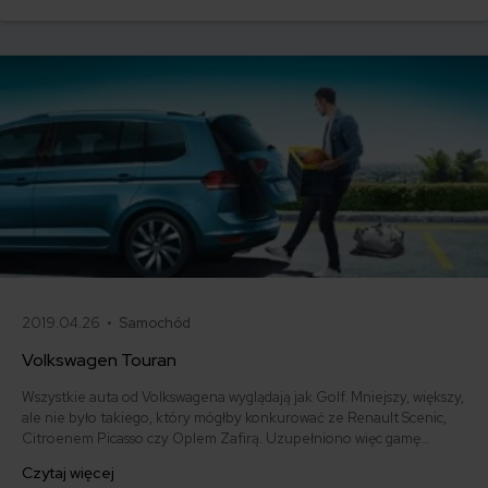
temu ciekawemu połączeniu miejskiego auta ze stylistyką SUV-a.
2019.04.26 •
Samochód
Volkswagen Touran
Wszystkie auta od Volkswagena wyglądają jak Golf. Mniejszy, większy,
ale nie było takiego, który mógłby konkurować ze Renault Scenic,
Citroenem Picasso czy Oplem Zafirą. Uzupełniono więc gamę
pojazdów od VW o Golfa - minivana czyli Volkswagena Tourana.
Czytaj więcej
Nowy, wyrośnięty członek rodziny sprawnie stoczył walkę z