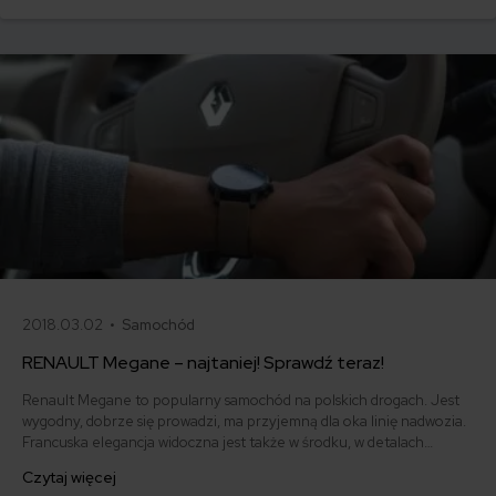
popularnych samochodów tego typu – Renault Trafic.
2018.03.02 •
Samochód
RENAULT Megane – najtaniej! Sprawdź teraz!
Renault Megane to popularny samochód na polskich drogach. Jest
wygodny, dobrze się prowadzi, ma przyjemną dla oka linię nadwozia.
Francuska elegancja widoczna jest także w środku, w detalach
wykończenia wnętrza. Pakowny bagażnik i przestronne wnętrze
Czytaj więcej
czynią z niego atrakcyjne auto rodzinne. Ile kosztuje ubezpieczenie