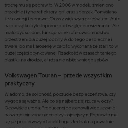
trochę mu się poprawiło. W 2006 w modelu zmieniono
przednie i tylne reflektory, grill oraz zderzak. Pomyślano
też o wersji terenowej Cross z większym prześwitem. Auto
na początku było toporne pod względem wizerunku. Ale
miało być solidne, funkcjonalne i oferować mnóstwo
przestrzeni dla dużej rodziny. A do tego bezpieczne i
trwałe, bo ma karoserię w całości wykonaną ze stali i to w
dużej części ocynkowanej. Rzadkość w czasach taniego
plastiku na drodze, a i rdza nie wbije w niego zębów.
Volkswagen Touran – przede wszystkim
praktyczny
Wiadomo, że solidność, poczucie bezpieczeństwa, czy
wygoda są ważne. Ale co się najbardziej rzuca w oczy?
Oczywiście uroda. Producenci postanowili wiec uczynić
naszego minivana nieco przystojniejszym. Poprawiło mu
się już po pierwszym faceliftingu. Jednak na poważnie