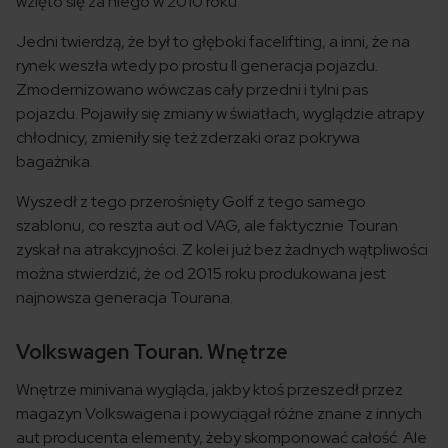
wzięto się za niego w 2010 roku.
Jedni twierdzą, że był to głęboki facelifting, a inni, że na
rynek weszła wtedy po prostu II generacja pojazdu.
Zmodernizowano wówczas cały przedni i tylni pas
pojazdu. Pojawiły się zmiany w światłach, wyglądzie atrapy
chłodnicy, zmieniły się też zderzaki oraz pokrywa
bagażnika.
Wyszedł z tego przerośnięty Golf z tego samego
szablonu, co reszta aut od VAG, ale faktycznie Touran
zyskał na atrakcyjności. Z kolei już bez żadnych wątpliwości
można stwierdzić, że od 2015 roku produkowana jest
najnowsza generacja Tourana.
Volkswagen Touran. Wnętrze
Wnętrze minivana wygląda, jakby ktoś przeszedł przez
magazyn Volkswagena i powyciągał różne znane z innych
aut producenta elementy, żeby skomponować całość. Ale