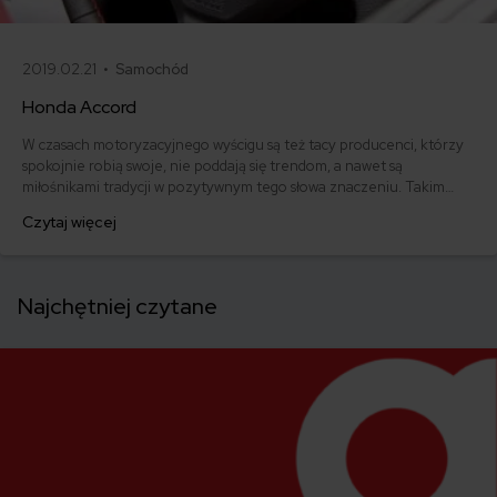
2019.02.21 •
Samochód
Honda Accord
W czasach motoryzacyjnego wyścigu są też tacy producenci, którzy
spokojnie robią swoje, nie poddają się trendom, a nawet są
miłośnikami tradycji w pozytywnym tego słowa znaczeniu. Takim
samochodowym buntownikiem z wyboru jest właśnie japońska
Czytaj więcej
Honda Accord. Jaką opinią cieszy się auto wśród użytkowników?
Jaka jest jego cena i stawka ubezpieczenia OC? Sprawdzamy.
Najchętniej czytane