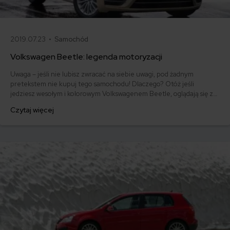
2019.07.23 •
Samochód
Volkswagen Beetle: legenda motoryzacji
Uwaga – jeśli nie lubisz zwracać na siebie uwagi, pod żadnym
pretekstem nie kupuj tego samochodu! Dlaczego? Otóż jeśli
jedziesz wesołym i kolorowym Volkswagenem Beetle, oglądają się za
tobą absolutnie wszyscy. Na parkingu, na drodze, na ulicach kobiety
Czytaj więcej
patrzą z zachwytem, bo też chciałyby taki mieć. A mężczyźni
dlatego, że jedziesz ożywioną na nowo legendą motoryzacji.