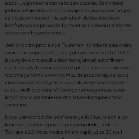
jeździ. Jego mocna strona to zawieszenie. Samochód
jednocześnie dobrze się sprawuje zarówno w mieście, jak i
na dłuższych trasach. Na zakrętach słucha kierowcy i
komfortowo się prowadzi. Do zalet samochodu należy też
wliczyć świetną widoczność.
Jeśli chodzi o problemy z Touranem, to zdarzają się w nim
awarie turbosprężarek, pękają głowice w silnikach 2.0 TDI i
jak zwykle w przypadku diesli lepiej unikać aut z filtrem
cząstek stałych. Zdarzają się też problemy z elektrycznym
wspomaganiem kierownicy. W aucie przecierają się kable i
może wysiąść klimatyzacja. Jednak wszyscy wiedzą, że
auta z wielkiej rodziny Volkswagena mogą w razie awarii
liczyć na w miarę tanie i bardzo łatwo dostępne części
zamienne.
Nowy „samochód dla ludu” kosztuje 100 tys., więc nie do
końca jest on dostępny dla polskiego ludu. Jednak
Tourana z 2011 roku można śmiało kupić już za 30 tys. i