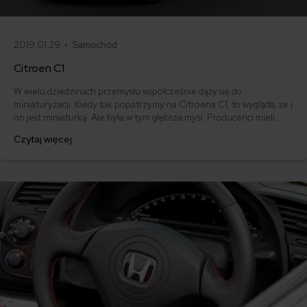
2019.01.29 •
Samochód
Citroen C1
W wielu dziedzinach przemysłu współcześnie dąży się do
miniaturyzacji. Kiedy tak popatrzymy na Citroena C1, to wygląda, że i
on jest miniaturką. Ale była w tym głębsza myśl. Producenci mieli
świadomość, że kobiety kochają małe dzieci, małe pieski, małe kotki,
Czytaj więcej
więc pokochają też małe auta. I to był strzał w dziesiątkę, ponieważ
uroczy Citroenik wybierany jest głównie przez kobiety.