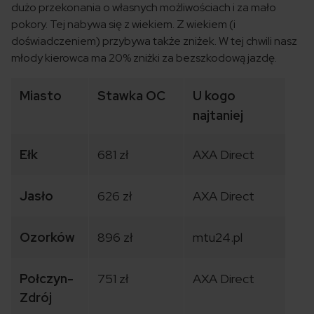
dużo przekonania o własnych możliwościach i za mało
pokory. Tej nabywa się z wiekiem. Z wiekiem (i
doświadczeniem) przybywa także zniżek. W tej chwili nasz
młody kierowca ma 20% zniżki za bezszkodową jazdę.
Miasto
Stawka OC
U kogo
najtaniej
Ełk
681 zł
AXA Direct
Jasło
626 zł
AXA Direct
Ozorków
896 zł
mtu24.pl
Połczyn-
751 zł
AXA Direct
Zdrój