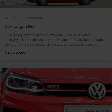
2022.02.11 •
Samochód
Volkswagen Golf
Kilka tysięcy egzemplarzy Volkswagena Golfa na serwisach
aukcyjnych i moto giełdach nie może kłamać – Polacy lubią to auto i
wybierają je równie chętnie jak Passata. Zwłaszcza, że starsze
modele tego samochodu można kupić już za kilka tysięcy złotych. Ile
Czytaj więcej
kosztuje najtańsze ubezpieczenie OC dla VW Golfa, jakie są opinie
o poszczególnych generacjach i czy warto kupić kilkuletniego,
używanego Golfa? Sprawdźmy.