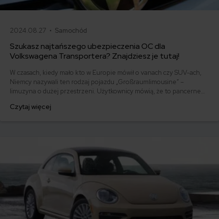
2024.08.27 •
Samochód
Szukasz najtańszego ubezpieczenia OC dla
Volkswagena Transportera? Znajdziesz je tutaj!
W czasach, kiedy mało kto w Europie mówił o vanach czy SUV-ach,
Niemcy nazywali ten rodzaj pojazdu „Großraumlimousine” –
limuzyna o dużej przestrzeni. Użytkownicy mówią, że to pancerne
auto, niezawodne choć leciwe, kiedy trafi się na zadbany
Czytaj więcej
egzemplarz. Wymarzone auto rodzinne, szczególnie, gdy lubi się
wycieczki. Ile kosztuje tanie ubezpieczenie OC Volkswagena
Transportera?