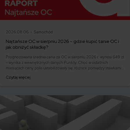
2026.08.06 •
Samochód
Najtańsze OC w sierpniu 2026 – gdzie kupić tanie OC i
jak obniżyć składkę?
Prognozowana średnia cena za OC w sierpniu 2026 r. wynosi 649 zł
– wynika z wewnętrznych danych Punkty. Choć w ostatnich
miesiącach ceny polis ustabilizowały się, różnice pomiędzy stawkami
za ubezpieczenie są ogromne. Jedni płacą zaledwie nieco ponad
Czytaj więcej
500 zł, inni – powyżej 1500 zł. Gdzie znaleźć najtańsze OC w Polsce
i jak obniżyć koszty ubezpieczenia samochodu? Odpowiadamy na
podstawie najnowszych danych z rynku.