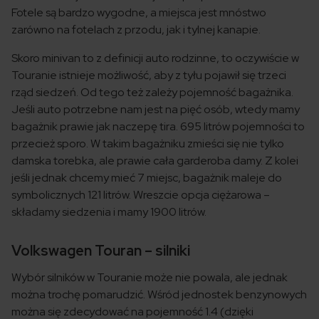
Fotele są bardzo wygodne, a miejsca jest mnóstwo
zarówno na fotelach z przodu, jak i tylnej kanapie.
Skoro minivan to z definicji auto rodzinne, to oczywiście w
Touranie istnieje możliwość, aby z tyłu pojawił się trzeci
rząd siedzeń. Od tego też zależy pojemność bagażnika.
Jeśli auto potrzebne nam jest na pięć osób, wtedy mamy
bagażnik prawie jak naczepę tira. 695 litrów pojemności to
przecież sporo. W takim bagażniku zmieści się nie tylko
damska torebka, ale prawie cała garderoba damy. Z kolei
jeśli jednak chcemy mieć 7 miejsc, bagażnik maleje do
symbolicznych 121 litrów. Wreszcie opcja ciężarowa –
składamy siedzenia i mamy 1900 litrów.
Volkswagen Touran – silniki
Wybór silników w Touranie może nie powala, ale jednak
można trochę pomarudzić. Wśród jednostek benzynowych
można się zdecydować na pojemność 1.4 (dzięki