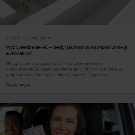
2023.12.27 •
Samochód
Wypowiedzenie AC – kiedy i jak można rozwiązać umowę
autocasco?
Ubezpieczenie autocasco (AC) – w przeciwieństwie do
ubezpieczenia OC – jest ubezpieczeniem dobrowolnym. Umowę
podpisujesz na 12 miesięcy, a składkę najczęściej opłacasz
jednorazowo. Co w przypadku, gdy udało Ci się znaleźć lepszą
Czytaj więcej
ofertę lub zdecydowałeś się sprzedać samochód w trakcie trwania
umowy? Sprawdź, w jakich sytuacjach ubezpieczenie AC wygasa
samo, a kiedy można odstąpić od umowy.