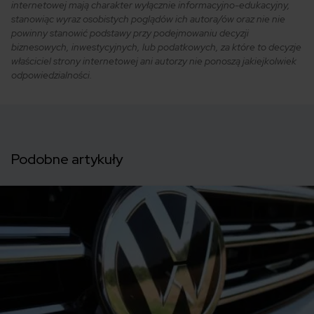
internetowej mają charakter wyłącznie informacyjno-edukacyjny,
stanowiąc wyraz osobistych poglądów ich autora/ów oraz nie nie
powinny stanowić podstawy przy podejmowaniu decyzji
biznesowych, inwestycyjnych, lub podatkowych, za które to decyzje
właściciel strony internetowej ani autorzy nie ponoszą jakiejkolwiek
odpowiedzialności.
Podobne artykuły