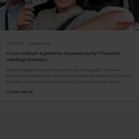
2025.11.14 •
Samochód
Co po zdanym egzaminie na prawo jazdy? Poradnik
młodego kierowcy
Właśnie zdałeś praktyczny egzamin na prawo jazdy? Świetnie!
Zanim jednak wsiądziesz za kierownicą własnego samochodu, musisz
dopełnić jeszcze kilka formalności. Co trzeba zrobić po zdaniu
egzaminu na prawo jazdy? Poznaj praktyczne wskazówki, dzięki
Czytaj więcej
którym szybko załatwisz sprawy urzędowe i będziesz mógł prowadzić
swoje auto.