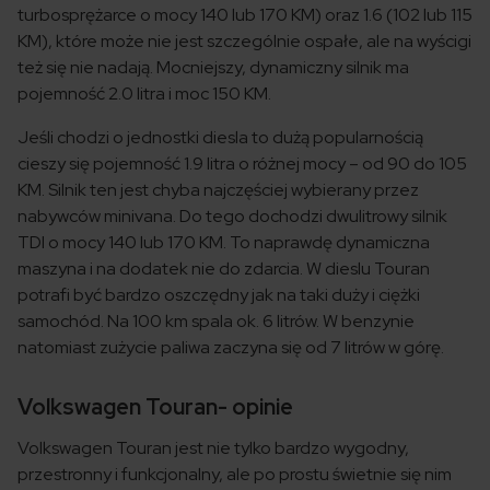
turbosprężarce o mocy 140 lub 170 KM) oraz 1.6 (102 lub 115
KM), które może nie jest szczególnie ospałe, ale na wyścigi
też się nie nadają. Mocniejszy, dynamiczny silnik ma
pojemność 2.0 litra i moc 150 KM.
Jeśli chodzi o jednostki diesla to dużą popularnością
cieszy się pojemność 1.9 litra o różnej mocy – od 90 do 105
KM. Silnik ten jest chyba najczęściej wybierany przez
nabywców minivana. Do tego dochodzi dwulitrowy silnik
TDI o mocy 140 lub 170 KM. To naprawdę dynamiczna
maszyna i na dodatek nie do zdarcia. W dieslu Touran
potrafi być bardzo oszczędny jak na taki duży i ciężki
samochód. Na 100 km spala ok. 6 litrów. W benzynie
natomiast zużycie paliwa zaczyna się od 7 litrów w górę.
Volkswagen Touran- opinie
Volkswagen Touran jest nie tylko bardzo wygodny,
przestronny i funkcjonalny, ale po prostu świetnie się nim