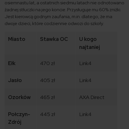
osiemnastu lat, a ostatnich siedmiu latach nie odnotowano
żadnej stłuczki na jego koncie. Przysługuje mu 60% zniżki.
Jest kierowcą godnym zaufania, m.in. dlatego, że ma
dwoje dzieci, które codziennie odwozi do szkoły.
Miasto
Stawka OC
U kogo
najtaniej
Ełk
470 zł
Link4
Jasło
405 zł
Link4
Ozorków
465 zł
AXA Direct
Połczyn-
445 zł
Link4
Zdrój