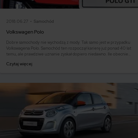
2018.06.27 •
Samochód
Volkswagen Polo
Dobre samochody nie wychodzą z mody. Tak samo jest w przypadku
Volkswagena Polo. Samochód ten rozpoczął karierę już ponad 40 lat
temu, ale prawdziwe uznanie zyskał dopiero niedawno. Ile obecnie
musimy zapłacić za Polo? Czy warto? Jaka jest cena ubezpieczenia
Czytaj więcej
OC dla tego samochodu? Sprawdzamy.