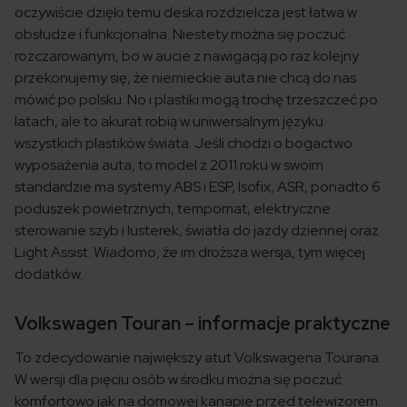
oczywiście dzięki temu deska rozdzielcza jest łatwa w
obsłudze i funkcjonalna. Niestety można się poczuć
rozczarowanym, bo w aucie z nawigacją po raz kolejny
przekonujemy się, że niemieckie auta nie chcą do nas
mówić po polsku. No i plastiki mogą trochę trzeszczeć po
latach, ale to akurat robią w uniwersalnym języku
wszystkich plastików świata. Jeśli chodzi o bogactwo
wyposażenia auta, to model z 2011 roku w swoim
standardzie ma systemy ABS i ESP, Isofix, ASR, ponadto 6
poduszek powietrznych, tempomat, elektryczne
sterowanie szyb i lusterek, światła do jazdy dziennej oraz
Light Assist. Wiadomo, że im droższa wersja, tym więcej
dodatków.
Volkswagen Touran – informacje praktyczne
To zdecydowanie największy atut Volkswagena Tourana.
W wersji dla pięciu osób w środku można się poczuć
komfortowo jak na domowej kanapie przed telewizorem.