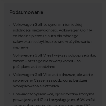
Podsumowanie
Volkswagen Golf to synonim niemieckiej
solidności i niezawodności. Volkswagen Golf IV
to idealne pierwsze auto dla młodego
człowieka, niezbyt kosztowne w użytkowaniu i
naprawie.
Volkswagen Golf V jest większy od poprzednika,
zatem – szczególnie w wersji kombi – to
pożądane auto rodzinne.
Volkswagen Golf VI to auto droższe, ale warte
swojej ceny. Czasem zawodzi coraz bardziej
skomplikowana elektronika.
Doświadczony kierowca, ojciec rodziny, który ma
prawo jazdy od 17 lat i przysługuje mu 60% zniżki
za bezszkodową jazdę, za ubezpieczenie OC