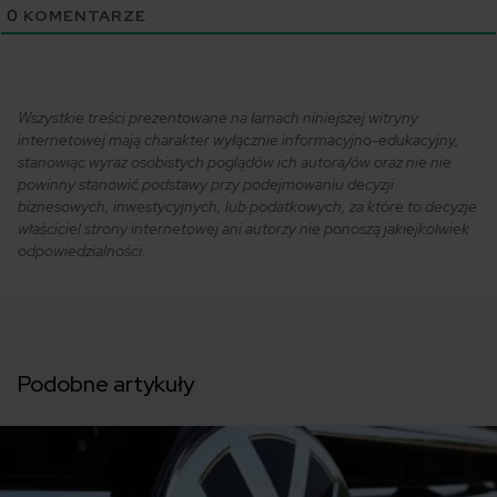
0
KOMENTARZE
Wszystkie treści prezentowane na łamach niniejszej witryny
internetowej mają charakter wyłącznie informacyjno-edukacyjny,
stanowiąc wyraz osobistych poglądów ich autora/ów oraz nie nie
powinny stanowić podstawy przy podejmowaniu decyzji
biznesowych, inwestycyjnych, lub podatkowych, za które to decyzje
właściciel strony internetowej ani autorzy nie ponoszą jakiejkolwiek
odpowiedzialności.
Podobne artykuły