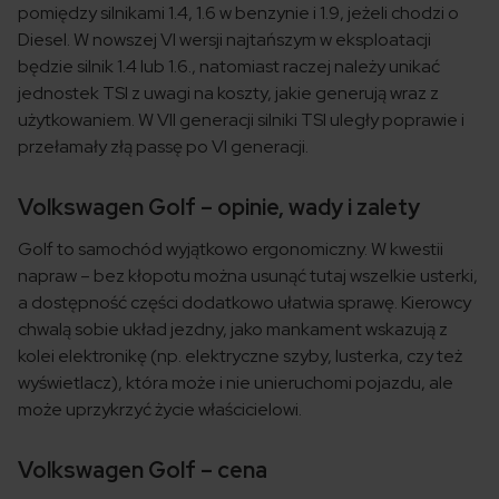
pomiędzy silnikami 1.4, 1.6 w benzynie i 1.9, jeżeli chodzi o
Diesel. W nowszej VI wersji najtańszym w eksploatacji
będzie silnik 1.4 lub 1.6., natomiast raczej należy unikać
jednostek TSI z uwagi na koszty, jakie generują wraz z
użytkowaniem. W VII generacji silniki TSI uległy poprawie i
przełamały złą passę po VI generacji.
Volkswagen Golf – opinie, wady i zalety
Golf to samochód wyjątkowo ergonomiczny. W kwestii
napraw – bez kłopotu można usunąć tutaj wszelkie usterki,
a dostępność części dodatkowo ułatwia sprawę. Kierowcy
chwalą sobie układ jezdny, jako mankament wskazują z
kolei elektronikę (np. elektryczne szyby, lusterka, czy też
wyświetlacz), która może i nie unieruchomi pojazdu, ale
może uprzykrzyć życie właścicielowi.
Volkswagen Golf – cena