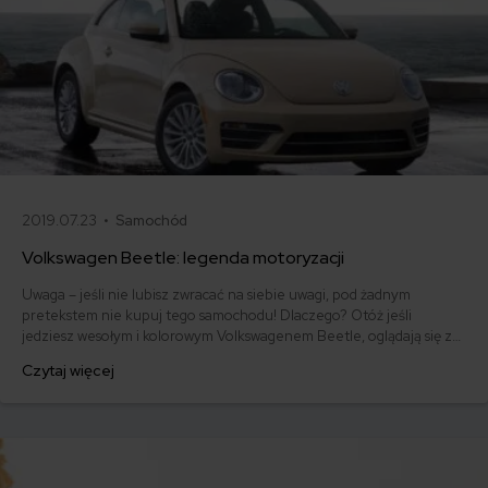
2019.07.23 •
Samochód
Volkswagen Beetle: legenda motoryzacji
Uwaga – jeśli nie lubisz zwracać na siebie uwagi, pod żadnym
pretekstem nie kupuj tego samochodu! Dlaczego? Otóż jeśli
jedziesz wesołym i kolorowym Volkswagenem Beetle, oglądają się za
tobą absolutnie wszyscy. Na parkingu, na drodze, na ulicach kobiety
Czytaj więcej
patrzą z zachwytem, bo też chciałyby taki mieć. A mężczyźni
dlatego, że jedziesz ożywioną na nowo legendą motoryzacji.