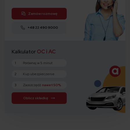
Zamów rozmowę
+48 22 490 9000
Kalkulator
OC i AC
1
Porównaj w 5 minut
2
Kup ubezpieczenie
3
Zaoszczędź
nawet 50%
Oblicz składkę