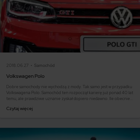
2018.06.27 •
Samochód
Volkswagen Polo
Dobre samochody nie wychodzą z mody. Tak samo jest w przypadku
Volkswagena Polo. Samochód ten rozpoczął karierę już ponad 40 lat
temu, ale prawdziwe uznanie zyskał dopiero niedawno. Ile obecnie
musimy zapłacić za Polo? Czy warto? Jaka jest cena ubezpieczenia
Czytaj więcej
OC dla tego samochodu? Sprawdzamy.