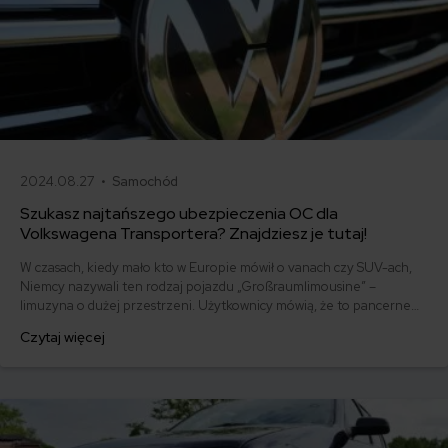
2024.08.27 •
Samochód
Szukasz najtańszego ubezpieczenia OC dla
Volkswagena Transportera? Znajdziesz je tutaj!
W czasach, kiedy mało kto w Europie mówił o vanach czy SUV-ach,
Niemcy nazywali ten rodzaj pojazdu „Großraumlimousine” –
limuzyna o dużej przestrzeni. Użytkownicy mówią, że to pancerne
auto, niezawodne choć leciwe, kiedy trafi się na zadbany
Czytaj więcej
egzemplarz. Wymarzone auto rodzinne, szczególnie, gdy lubi się
wycieczki. Ile kosztuje tanie ubezpieczenie OC Volkswagena
Transportera?