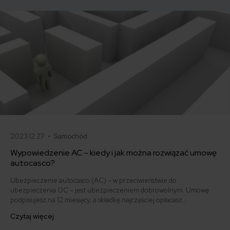
2023.12.27 •
Samochód
Wypowiedzenie AC – kiedy i jak można rozwiązać umowę
autocasco?
Ubezpieczenie autocasco (AC) – w przeciwieństwie do
ubezpieczenia OC – jest ubezpieczeniem dobrowolnym. Umowę
podpisujesz na 12 miesięcy, a składkę najczęściej opłacasz
jednorazowo. Co w przypadku, gdy udało Ci się znaleźć lepszą
Czytaj więcej
ofertę lub zdecydowałeś się sprzedać samochód w trakcie trwania
umowy? Sprawdź, w jakich sytuacjach ubezpieczenie AC wygasa