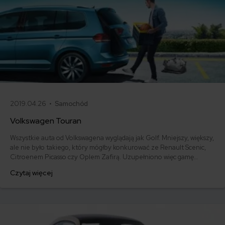
2019.04.26 •
Samochód
Volkswagen Touran
Wszystkie auta od Volkswagena wyglądają jak Golf. Mniejszy, większy,
ale nie było takiego, który mógłby konkurować ze Renault Scenic,
Citroenem Picasso czy Oplem Zafirą. Uzupełniono więc gamę
pojazdów od VW o Golfa - minivana czyli Volkswagena Tourana.
Czytaj więcej
Nowy, wyrośnięty członek rodziny sprawnie stoczył walkę z
konkurentami na rynku i wyszedł z niej obronną ręką. Oto, czym
przekonał do siebie nabywców.