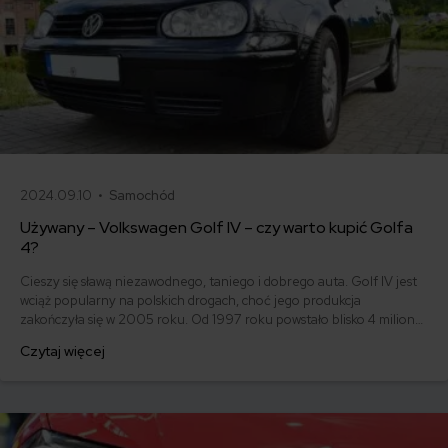
2024.09.10 •
Samochód
Używany – Volkswagen Golf IV – czy warto kupić Golfa
4?
Cieszy się sławą niezawodnego, taniego i dobrego auta. Golf IV jest
wciąż popularny na polskich drogach, choć jego produkcja
zakończyła się w 2005 roku. Od 1997 roku powstało blisko 4 miliony
sztuk tego modelu. Wiele z nich dalej jeździ po polskich drogach. Czy
Czytaj więcej
warto kupić Golfa 4, zwanego przez niektórych woldzwagenem?