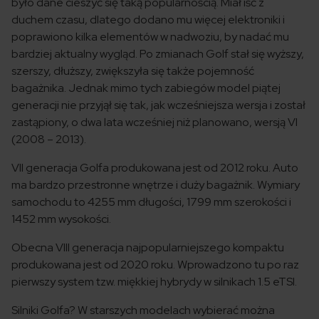
było dane cieszyć się taką popularnością. Miał iść z
duchem czasu, dlatego dodano mu więcej elektroniki i
poprawiono kilka elementów w nadwoziu, by nadać mu
bardziej aktualny wygląd. Po zmianach Golf stał się wyższy,
szerszy, dłuższy, zwiększyła się także pojemność
bagażnika. Jednak mimo tych zabiegów model piątej
generacji nie przyjął się tak, jak wcześniejsza wersja i został
zastąpiony, o dwa lata wcześniej niż planowano, wersją VI
(2008 – 2013).
VII generacja Golfa produkowana jest od 2012 roku. Auto
ma bardzo przestronne wnętrze i duży bagażnik. Wymiary
samochodu to 4255 mm długości, 1799 mm szerokości i
1452 mm wysokości.
Obecna VIII generacja najpopularniejszego kompaktu
produkowana jest od 2020 roku. Wprowadzono tu po raz
pierwszy system tzw. miękkiej hybrydy w silnikach 1.5 eTSI.
Silniki Golfa? W starszych modelach wybierać można