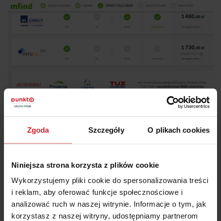
Zgoda
Szczegóły
O plikach cookies
Niniejsza strona korzysta z plików cookie
Tak kształtują się stawki ubezpieczenia OC
Wykorzystujemy pliki cookie do spersonalizowania treści
Volkswagena Golfa z 2008 roku dla młodego
i reklam, aby oferować funkcje społecznościowe i
kierowcy ze wsi Perły:
analizować ruch w naszej witrynie. Informacje o tym, jak
korzystasz z naszej witryny, udostępniamy partnerom