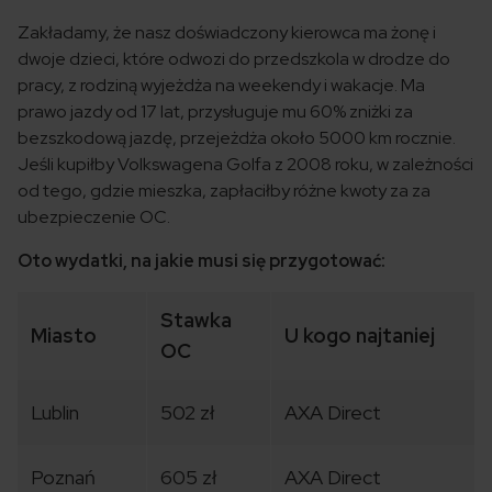
Zakładamy, że nasz doświadczony kierowca ma żonę i
dwoje dzieci, które odwozi do przedszkola w drodze do
pracy, z rodziną wyjeżdża na weekendy i wakacje. Ma
prawo jazdy od 17 lat, przysługuje mu 60% zniżki za
bezszkodową jazdę, przejeżdża około 5000 km rocznie.
Jeśli kupiłby Volkswagena Golfa z 2008 roku, w zależności
od tego, gdzie mieszka, zapłaciłby różne kwoty za za
ubezpieczenie OC.
Oto wydatki, na jakie musi się przygotować:
Stawka
Miasto
U kogo najtaniej
OC
Lublin
502 zł
AXA Direct
Poznań
605 zł
AXA Direct