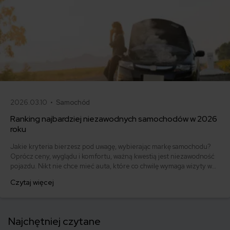
2026.03.10 •
Samochód
Ranking najbardziej niezawodnych samochodów w 2026
roku
Jakie kryteria bierzesz pod uwagę, wybierając markę samochodu?
Oprócz ceny, wyglądu i komfortu, ważną kwestią jest niezawodność
pojazdu. Nikt nie chce mieć auta, które co chwilę wymaga wizyty w
warsztacie i generuje wysokie koszty napraw. Dlatego tak ważne jest,
Czytaj więcej
aby przed dokonaniem zakupu, dokładnie przeanalizować dane na
temat awaryjności różnych modeli.
Najchętniej czytane