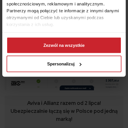
społecznościowym, reklamowym i analitycznym.
Partnerzy mogą połączyć te informacje z innymi danymi
otrzymanymi od Ciebie lub uzyskanymi podczas
korzystania z ich usług.
Dowiedz się więcej na temat tego, kim jesteśmy, jak
można się z nami skontaktować i w jaki sposób
Zezwól na wszystkie
przetwarzamy dane osobowe w ramach
Polityki
prywatności
.
Spersonalizuj
Aviva i Allianz razem od 2 lipca!
Ubezpieczalnie łączą się w Polsce pod jedną
marką!