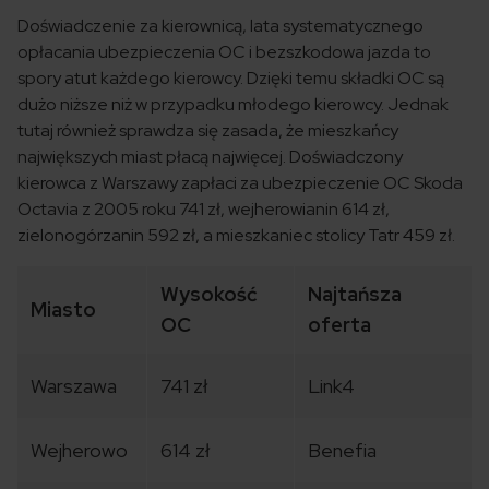
Doświadczenie za kierownicą, lata systematycznego
opłacania ubezpieczenia OC i bezszkodowa jazda to
spory atut każdego kierowcy. Dzięki temu składki OC są
dużo niższe niż w przypadku młodego kierowcy. Jednak
tutaj również sprawdza się zasada, że mieszkańcy
największych miast płacą najwięcej. Doświadczony
kierowca z Warszawy zapłaci za ubezpieczenie OC Skoda
Octavia z 2005 roku 741 zł, wejherowianin 614 zł,
zielonogórzanin 592 zł, a mieszkaniec stolicy Tatr 459 zł.
Wysokość
Najtańsza
Miasto
OC
oferta
Warszawa
741 zł
Link4
Wejherowo
614 zł
Benefia