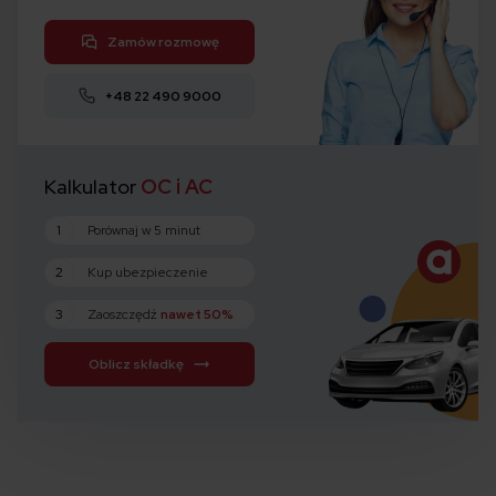
Zamów rozmowę
+48 22 490 9000
Kalkulator
OC i AC
1
Porównaj w 5 minut
2
Kup ubezpieczenie
3
Zaoszczędź
nawet 50%
Oblicz składkę