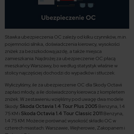
Stawka ubezpieczenia OC zależy od kilku czynników, m.in.
pojemności silnika, doświadczenia kierowcy, wysokości
zniżek za bezszkodową jazdę, a także miejsca
zamieszkania. Najdrożej za ubezpieczenie OC płacą
mieszkańcy Warszawy, bo według statystyk właśnie w
stolicy najczęściej dochodzi do wypadków i stłuczek.
Wyliczyliśmy, ile za ubezpieczenie OC dla Skody Octavii
zapłaci młody, a ile doświadczony kierowca z kompletem
zniżek. W zestawieniu wzięliśmy pod uwagę dwa modele
Skody:
Skoda Octavia 1.4 Tour Plus
2005
Benzyna, 1.4
75 KM i
Skoda Octavia 1.4 Tour Classic 2011
Benzyna,
1.4 75 KM. Możecie porównać wysokość składki OC w
czterech miastach: Warszawie, Wejherowie, Zakopanem i