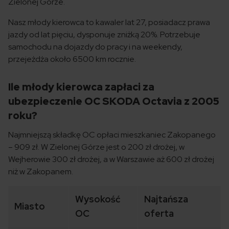
Zielonej Górze.
Nasz młody kierowca to kawaler lat 27, posiadacz prawa
jazdy od lat pięciu, dysponuje zniżką 20%. Potrzebuje
samochodu na dojazdy do pracy i na weekendy,
przejeżdża około 6500 km rocznie.
Ile młody kierowca zapłaci za
ubezpieczenie OC SKODA Octavia z 2005
roku?
Najmniejszą składkę OC opłaci mieszkaniec Zakopanego
– 909 zł. W Zielonej Górze jest o 200 zł drożej, w
Wejherowie 300 zł drożej, a w Warszawie aż 600 zł drożej
niż w Zakopanem.
Wysokość
Najtańsza
Miasto
OC
oferta