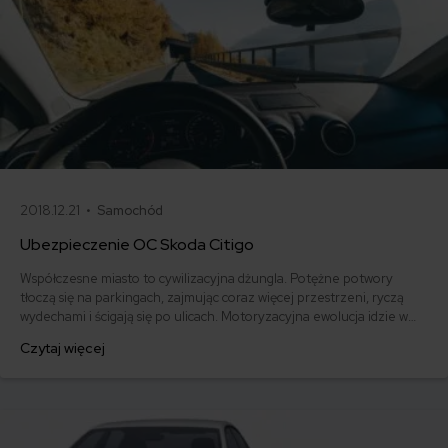
2018.12.21 •
Samochód
Ubezpieczenie OC Skoda Citigo
Współczesne miasto to cywilizacyjna dżungla. Potężne potwory
tłoczą się na parkingach, zajmując coraz więcej przestrzeni, ryczą
wydechami i ścigają się po ulicach. Motoryzacyjna ewolucja idzie w
kierunku powiększania, poszerzania, zwiększania mocy. Jak sobie
Czytaj więcej
poradzić w tym świecie pełnych niebezpieczeństw? Otóż najlepiej
kupić sobie Skodę Citigo i tym sprytnym maleństwem poruszać się
sprawnie po każdym mieście.