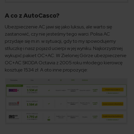
A co z AutoCasco?
Ubezpieczenie AC jawi się jako luksus, ale warto się
zastanowić, czy nie jesteśmy tego warci. Polisa AC
przydaje się m.in. w sytuacji, gdy to my spowodujemy
stłuczkę i nasz pojazd ucierpi w jej wyniku. Najkorzystniej
wykupić pakiet OC+AC. W Zielonej Górze ubezpieczenie
OC+AC SKODA Octavia z 2005 roku młodego kierowcę
kosztuje 1534 zł. A oto inne propozycje: