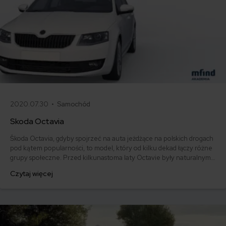
2020.07.30 •
Samochód
Skoda Octavia
Škoda Octavia, gdyby spojrzeć na auta jeżdżące na polskich drogach
pod kątem popularności, to model, który od kilku dekad łączy różne
grupy społeczne. Przed kilkunastoma laty Octavie były naturalnym
wyborem dla rodzin poszukujących tanich aut z segmentu C. Dziś to
Czytaj więcej
również pierwszy kierunek dla osób, które chcą sprawdzić, jak jeździ
swoisty przedsmak modelu SuperB.