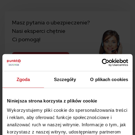
Masz pytania o ubezpieczenie?
Nasi eksperci chętnie
Ci pomogą!
Zamów rozmowę
+48 22 490 9000
Zgoda
Szczegóły
O plikach cookies
Kalkulator
OC i AC
Niniejsza strona korzysta z plików cookie
1
Porównaj w 5 minut
Wykorzystujemy pliki cookie do spersonalizowania treści
i reklam, aby oferować funkcje społecznościowe i
2
Kup ubezpieczenie
analizować ruch w naszej witrynie. Informacje o tym, jak
korzystasz z naszej witryny, udostępniamy partnerom
3
Zaoszczędź
nawet 50%