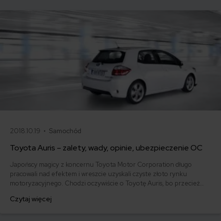
2018.10.19 •
Samochód
Toyota Auris – zalety, wady, opinie, ubezpieczenie OC
Japońscy magicy z koncernu Toyota Motor Corporation długo
pracowali nad efektem i wreszcie uzyskali czyste złoto rynku
motoryzacyjnego. Chodzi oczywiście o Toyotę Auris, bo przecież
aurum z języka łacińskiego oznacza złoto. To właśnie od niego
Czytaj więcej
Toyota zaczerpnęła nazwę dla modelu, który miał zostać następcą
Corolli przynajmniej w wersji hatchback, ponieważ zarówno sedan
jak i kombi nadal sygnowano nazwą Corolla.