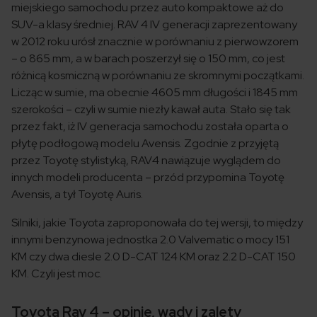
miejskiego samochodu przez auto kompaktowe aż do
SUV-a klasy średniej. RAV 4 IV generacji zaprezentowany
w 2012 roku urósł znacznie w porównaniu z pierwowzorem
– o 865 mm, a w barach poszerzył się o 150 mm, co jest
różnicą kosmiczną w porównaniu ze skromnymi początkami.
Licząc w sumie, ma obecnie 4605 mm długości i 1845 mm
szerokości – czyli w sumie niezły kawał auta. Stało się tak
przez fakt, iż IV generacja samochodu została oparta o
płytę podłogową modelu Avensis. Zgodnie z przyjętą
przez Toyotę stylistyką, RAV4 nawiązuje wyglądem do
innych modeli producenta – przód przypomina Toyotę
Avensis, a tył Toyotę Auris.
Silniki, jakie Toyota zaproponowała do tej wersji, to między
innymi benzynowa jednostka 2.0 Valvematic o mocy 151
KM czy dwa diesle 2.0 D-CAT 124 KM oraz 2.2 D-CAT 150
KM. Czyli jest moc.
Toyota Rav 4 – opinie, wady i zalety