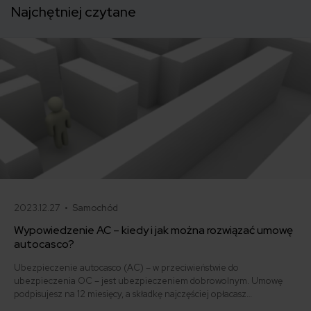
Najchętniej czytane
2023.12.27 •
Samochód
Wypowiedzenie AC – kiedy i jak można rozwiązać umowę
autocasco?
Ubezpieczenie autocasco (AC) – w przeciwieństwie do
ubezpieczenia OC – jest ubezpieczeniem dobrowolnym. Umowę
podpisujesz na 12 miesięcy, a składkę najczęściej opłacasz
jednorazowo. Co w przypadku, gdy udało Ci się znaleźć lepszą