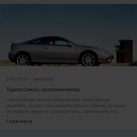
2019.07.26 •
Samochód
Toyota Celica ▷ sportowa bestia
Jeśli oczekujesz od auta funkcjonalności i uniwersalnego
charakteru, Toyota Celica nie będzie dobrym wyborem, ponieważ
ten model to wyłącznie czysta adrenalina. Japoński samochód
sportowy był niegdyś obecny na wielu torach wyścigowych i
Czytaj więcej
wygrywał wszystko. Został wycofany z produkcji w 2005 roku, ale
nadal budzi silne emocje. Młodzi ludzie, którzy chcą błysnąć w
sportowym coupe, mogą to zrobić za niewielkie pieniądze.