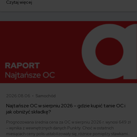
Czytaj więcej
ofertę lub zdecydowałeś się sprzedać samochód w trakcie trwania
umowy? Sprawdź, w jakich sytuacjach ubezpieczenie AC wygasa
samo, a kiedy można odstąpić od umowy.
2026.08.06 •
Samochód
Najtańsze OC w sierpniu 2026 – gdzie kupić tanie OC i
jak obniżyć składkę?
Prognozowana średnia cena za OC w sierpniu 2026 r. wynosi 649 zł
– wynika z wewnętrznych danych Punkty. Choć w ostatnich
miesiącach ceny polis ustabilizowały się, różnice pomiędzy stawkami