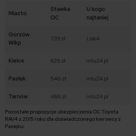
Stawka
U kogo
Miasto
OC
najtaniej
Gorzów
739 zł
Link4
Wlkp
Kielce
629 zł
mtu24.pl
Pasłęk
546 zł
mtu24.pl
Tarnów
486 zł
mtu24.pl
Pozostałe propozycje ubezpieczenia OC Toyota
RAV4 z 2015 roku dla doświadczonego kierowcy z
Pasłęku: