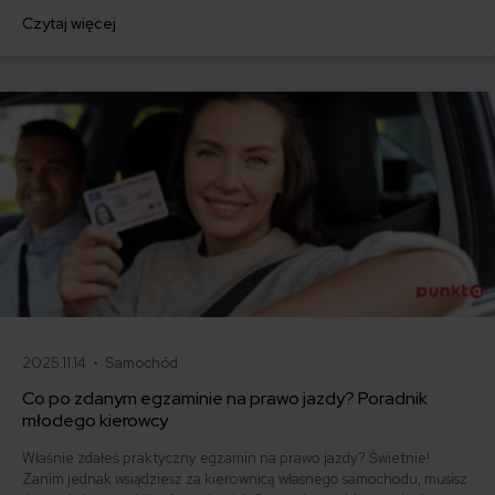
za ubezpieczenie są ogromne. Jedni płacą zaledwie nieco ponad
Czytaj więcej
500 zł, inni – powyżej 1500 zł. Gdzie znaleźć najtańsze OC w Polsce
i jak obniżyć koszty ubezpieczenia samochodu? Odpowiadamy na
podstawie najnowszych danych z rynku.
2025.11.14 •
Samochód
Co po zdanym egzaminie na prawo jazdy? Poradnik
młodego kierowcy
Właśnie zdałeś praktyczny egzamin na prawo jazdy? Świetnie!
Zanim jednak wsiądziesz za kierownicą własnego samochodu, musisz