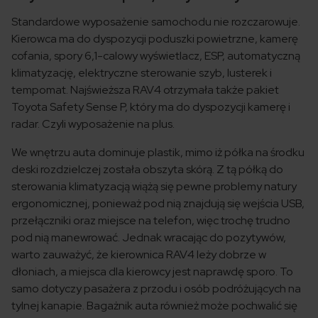
Standardowe wyposażenie samochodu nie rozczarowuje.
Kierowca ma do dyspozycji poduszki powietrzne, kamerę
cofania, spory 6,1-calowy wyświetlacz, ESP, automatyczną
klimatyzację, elektryczne sterowanie szyb, lusterek i
tempomat. Najświeższa RAV4 otrzymała także pakiet
Toyota Safety Sense P, który ma do dyspozycji kamerę i
radar. Czyli wyposażenie na plus.
We wnętrzu auta dominuje plastik, mimo iż półka na środku
deski rozdzielczej została obszyta skórą. Z tą półką do
sterowania klimatyzacją wiążą się pewne problemy natury
ergonomicznej, ponieważ pod nią znajdują się wejścia USB,
przełączniki oraz miejsce na telefon, więc trochę trudno
pod nią manewrować. Jednak wracając do pozytywów,
warto zauważyć, że kierownica RAV4 leży dobrze w
dłoniach, a miejsca dla kierowcy jest naprawdę sporo. To
samo dotyczy pasażera z przodu i osób podróżujących na
tylnej kanapie. Bagażnik auta również może pochwalić się