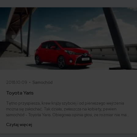
2018.10.09 •
Samochód
Toyota Yaris
Tętno przyspiesza, krew krąży szybciej i od pierwszego wejrzenia
można się zakochać. Tak działa, zwłaszcza na kobiety, pewien
samochód - Toyota Yaris. Obiegowa opinia głosi, ze rozmiar nie ma
znaczenia, ale w tym przypadku jak najbardziej ma. To niewielkie,
Czytaj więcej
zwrotne auto o ujmujących kształtach jest marzeniem wielu osób
szukających pojazdu do sprawnego poruszania się po mieście.