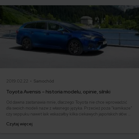
2019.02.22 •
Samochód
Toyota Avensis – historia modelu, opinie, silniki
Od dawna zastanawia mnie, dlaczego Toyota nie chce wprowadzić
dla swoich modeli nazw z własnego języka. Przecież poza "kamikaze"
czy seppuku nawet laik wskazałby kilka ciekawych japońskich słów. A
Toyota idzie w coraz ambitniejszą nomenklaturę zaczerpniętą z
Czytaj więcej
innych języków. Dla przykładu Avensis pochodzi z francuskiego , że
niby awansować, że niby krok do przodu. O ile oryginalniej
brzmiałoby to w języku producenta.