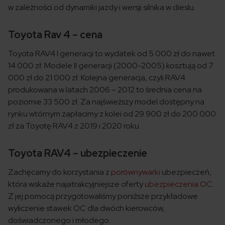
w zależności od dynamiki jazdy i wersji silnika w dieslu.
Toyota Rav 4 – cena
Toyota RAV4 I generacji to wydatek od 5 000 zł do nawet
14 000 zł. Modele II generacji (2000-2005) kosztują od 7
000 zł do 21 000 zł. Kolejna generacja, czyli RAV4
produkowana w latach 2006 – 2012 to średnia cena na
poziomie 33 500 zł. Za najświeższy model dostępny na
rynku wtórnym zapłacimy z kolei od 29 900 zł do 200 000
zł za Toyotę RAV4 z 2019 i 2020 roku.
Toyota RAV4 – ubezpieczenie
Zachęcamy do korzystania z
porównywarki
ubezpieczeń,
która wskaże najatrakcyjniejsze oferty
ubezpieczenia OC
.
Z jej pomocą przygotowaliśmy poniższe przykładowe
wyliczenie stawek OC dla dwóch kierowców,
doświadczonego i młodego.