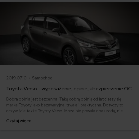
2019.07.10 •
Samochód
Toyota Verso – wyposażenie, opinie, ubezpieczenie OC
Dobra opinia jest bezcenna. Taką dobrą opinią od lat cieszy się
marka Toyoty jako bezawaryjna, trwała i praktyczna. Dotyczy to
oczywiście także Toyoty Verso. Może nie powala ona urodą, nie
ekscytuje osiągami, ale doskonale służy rodzinie, dba o nią i daje
Czytaj więcej
poczucie bezpieczeństwa. Nie traci też na wartości. Z tymi
wszystkimi zaletami i ugruntowaną reputacją Toyota Verso jest
bardzo silnym graczem na rynku wtórnym.