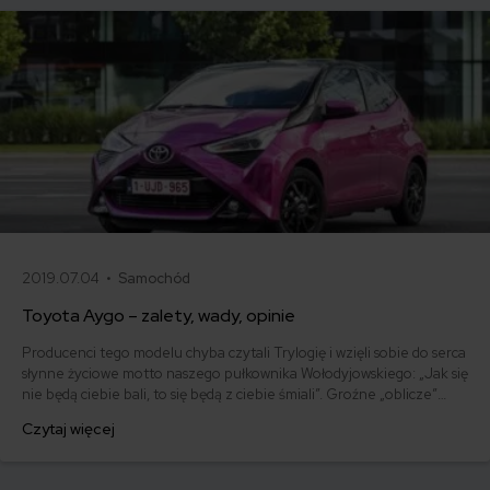
2019.07.04 •
Samochód
Toyota Aygo – zalety, wady, opinie
Producenci tego modelu chyba czytali Trylogię i wzięli sobie do serca
słynne życiowe motto naszego pułkownika Wołodyjowskiego: „Jak się
nie będą ciebie bali, to się będą z ciebie śmiali”. Groźne „oblicze”
najnowszej generacji Toyoty Aygo sprawia, że z drżeniem czekamy,
Czytaj więcej
aż usłyszymy spod maski charakterystyczny charczący oddech i
słowa: „Luke, I’m your father”.