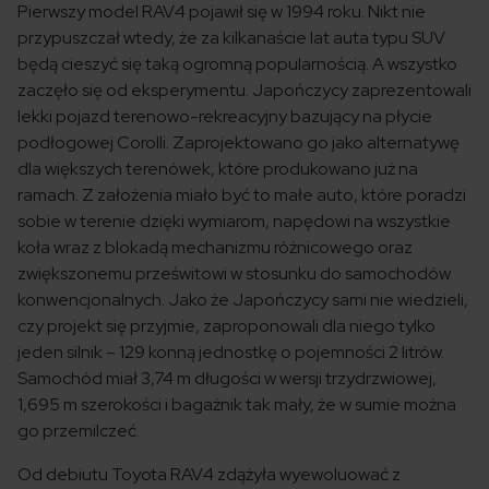
Pierwszy model RAV4 pojawił się w 1994 roku. Nikt nie
przypuszczał wtedy, że za kilkanaście lat auta typu SUV
będą cieszyć się taką ogromną popularnością. A wszystko
zaczęło się od eksperymentu. Japończycy zaprezentowali
lekki pojazd terenowo-rekreacyjny bazujący na płycie
podłogowej Corolli. Zaprojektowano go jako alternatywę
dla większych terenówek, które produkowano już na
ramach. Z założenia miało być to małe auto, które poradzi
sobie w terenie dzięki wymiarom, napędowi na wszystkie
koła wraz z blokadą mechanizmu różnicowego oraz
zwiększonemu prześwitowi w stosunku do samochodów
konwencjonalnych. Jako że Japończycy sami nie wiedzieli,
czy projekt się przyjmie, zaproponowali dla niego tylko
jeden silnik – 129 konną jednostkę o pojemności 2 litrów.
Samochód miał 3,74 m długości w wersji trzydrzwiowej,
1,695 m szerokości i bagażnik tak mały, że w sumie można
go przemilczeć.
Od debiutu Toyota RAV4 zdążyła wyewoluować z