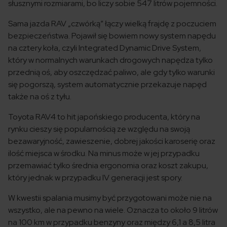
słusznymi rozmiarami, bo liczy sobie 547 litrów pojemności.
Sama jazda RAV „czwórką” łączy wielką frajdę z poczuciem
bezpieczeństwa. Pojawił się bowiem nowy system napędu
na cztery koła, czyli Integrated Dynamic Drive System,
który w normalnych warunkach drogowych napędza tylko
przednią oś, aby oszczędzać paliwo, ale gdy tylko warunki
się pogorszą, system automatycznie przekazuje napęd
także na oś z tyłu.
Toyota RAV4 to hit japońskiego producenta, który na
rynku cieszy się popularnością ze względu na swoją
bezawaryjność, zawieszenie, dobrej jakości karoserię oraz
ilość miejsca w środku. Na minus może w jej przypadku
przemawiać tylko średnia ergonomia oraz koszt zakupu,
który jednak w przypadku IV generacji jest spory.
W kwestii spalania musimy być przygotowani może nie na
wszystko, ale na pewno na wiele. Oznacza to około 9 litrów
na 100 km w przypadku benzyny oraz między 6,1 a 8,5 litra