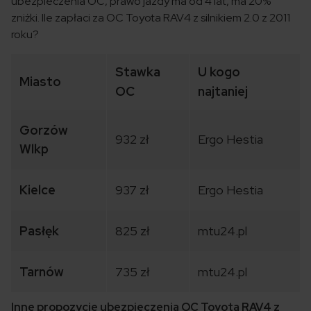
ubezpieczenia OC, prawo jazdy ma od 4 lat, ma 20%
zniżki. Ile zapłaci za OC Toyota RAV4 z silnikiem 2.0 z 2011
roku?
Stawka
U kogo
Miasto
OC
najtaniej
Gorzów
932 zł
Ergo Hestia
Wlkp
Kielce
937 zł
Ergo Hestia
Pasłęk
825 zł
mtu24.pl
Tarnów
735 zł
mtu24.pl
Inne propozycje ubezpieczenia OC Toyota RAV4 z