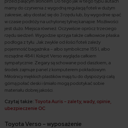
przed palącym słońcem. Do tego jak w tego typu autach
mamy do czynienia z wygodną regulacją foteli w dużym
zakresie, aby dostać się do 3 rzędu lub, by wygodnie spać
w czasie podróży na uchylonej tylnej kanapie. Możliwości
jest dużo. Miejsca również. Oczywiście oprócz trzeciego
rzędu siedzeń. Wygodzie sprzyja także całkowicie płaska
podłoga z tyłu. Jak zwykle od ilości foteli zależy
pojemność bagażnika – albo symboliczne 155 l, albo
rozsądne 484 l. Kokpit Verso wygląda całkiem
sympatycznie. Zegary są schowane pod daszkiem, a
środek zajmuje panel z komputerem pokładowym.
Miłośnicy miękkich plastików mają tu do dyspozycji całą
górną połać deski i śmiało mogą podotykać sobie
materiału dobrej jakości.
Czytaj także:
Toyota Auris – zalety, wady, opinie,
ubezpieczenie OC
Toyota Verso – wyposażenie