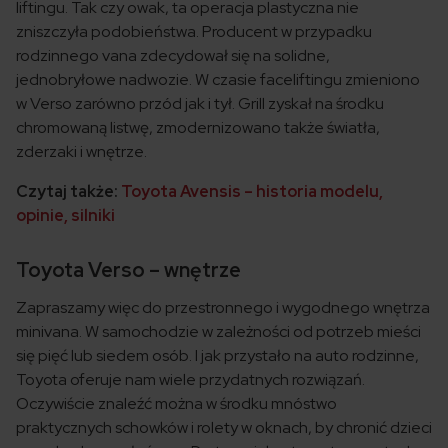
liftingu. Tak czy owak, ta operacja plastyczna nie
zniszczyła podobieństwa. Producent w przypadku
rodzinnego vana zdecydował się na solidne,
jednobryłowe nadwozie. W czasie faceliftingu zmieniono
w Verso zarówno przód jak i tył. Grill zyskał na środku
chromowaną listwę, zmodernizowano także światła,
zderzaki i wnętrze.
Czytaj także:
Toyota Avensis – historia modelu,
opinie, silniki
Toyota Verso – wnętrze
Zapraszamy więc do przestronnego i wygodnego wnętrza
minivana. W samochodzie w zależności od potrzeb mieści
się pięć lub siedem osób. I jak przystało na auto rodzinne,
Toyota oferuje nam wiele przydatnych rozwiązań.
Oczywiście znaleźć można w środku mnóstwo
praktycznych schowków i rolety w oknach, by chronić dzieci