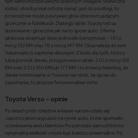
tym samochodzie jakichś szalonych osiągów. Stateczny
rodzic, choćby miał ochotę cisnąć gaz do podłogi, to
przecież nie może pourywać głów dzieciom jadącym
grzecznie w fotelikach. Dlatego silniki Toyoty też są
stonowane i grzeczne jak na to spore auto. Oferta
silnikowa obejmuje dwie jednostki benzynowe – 1.6 l o
mocy 132 KM oraz 1.8 z mocą 147 KM. Oba należą do serii
Valvematic o zapłonie iskrowym. Z kolei dla tych, którzy
lubią pomruk diesla, przygotowano silniki: 2.0 l o mocy 126
KM oraz 2.2 l z 150 KM lub 177 KM. I tu znawcy twierdzą, że
diesle montowane w Toyocie nie dość, że są nie do
zajechania, to jeszcze fenomenalnie ciche.
Toyota Verso – opinie
Po latach prób i błędów w klasie vanów udało się
Japończykom wypuścić na rynek auto, które spełniało
oczekiwania wielu klientów. Po pierwsze samochód ma
optymalną wielkość i może być bardzo uniwersalne. Po