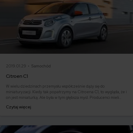
2019.01.29 •
Samochód
Citroen C1
W wielu dziedzinach przemysłu współcześnie dąży się do
miniaturyzacji. Kiedy tak popatrzymy na Citroena C1, to wygląda, że i
on jest miniaturką. Ale była w tym głębsza myśl. Producenci mieli
świadomość, że kobiety kochają małe dzieci, małe pieski, małe kotki,
Czytaj więcej
więc pokochają też małe auta. I to był strzał w dziesiątkę, ponieważ
uroczy Citroenik wybierany jest głównie przez kobiety.