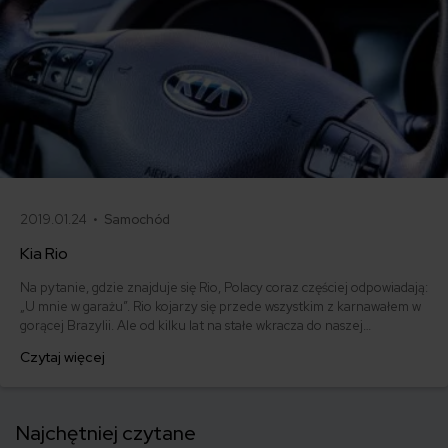
2019.01.24 •
Samochód
Kia Rio
Na pytanie, gdzie znajduje się Rio, Polacy coraz częściej odpowiadają:
„U mnie w garażu”. Rio kojarzy się przede wszystkim z karnawałem w
gorącej Brazylii. Ale od kilku lat na stałe wkracza do naszej
świadomości także jako całkiem udane miejskie auto klasy B. Kia Rio -
Czytaj więcej
jakie są wady, zalety, opinie o modelu. Ile kosztuje ubezpieczenie dla
KIA? Czy warto? Sprawdzamy!
Najchętniej czytane