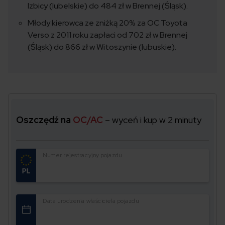
Izbicy (lubelskie) do 484 zł w Brennej (Śląsk).
Młody kierowca ze zniżką 20% za OC Toyota
Verso z 2011 roku zapłaci od 702 zł w Brennej
(Śląsk) do 866 zł w Witoszynie (lubuskie).
Oszczędź na
OC/AC
– wyceń i kup w 2 minuty
Numer rejestracyjny pojazdu
Data urodzenia właściciela pojazdu