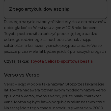
Z tego artykułu dowiesz się:
Dlaczego na rynku wtórnym? Niestety złota era minivanów
dobiegła końca. W związku z tym w 2018 roku koncern
Toyota postanowił zakończyć produkcję tego bardzo
udanego rodzinnego samochodu. Jednak znając
solidność marki, możemy śmiało przypuszczać, że Verso
jeszcze przez wiele lat będzie jeździć po naszych drogach.
Czytaj także:
Toyota Celica ▷ sportowa bestia
Verso vs Verso
Verso – skąd w ogóle taka nazwa? Otóż przez kilkanaście
lat Toyota nadawała różnym swoim modelom nazwę Verso
np. Corolla Verso, Avensis Verso, jeśli te miały charakter
vana. Można się było łatwo pogubić w takim nazewnictwie.
Na szczęście z tego chaosu narodził się wreszcie w 2009