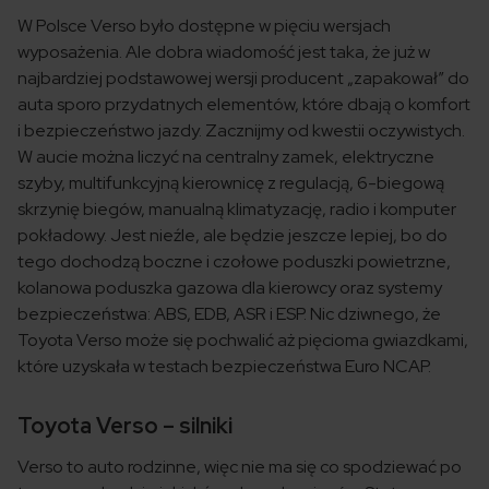
W Polsce Verso było dostępne w pięciu wersjach
wyposażenia. Ale dobra wiadomość jest taka, że już w
najbardziej podstawowej wersji producent „zapakował” do
auta sporo przydatnych elementów, które dbają o komfort
i bezpieczeństwo jazdy. Zacznijmy od kwestii oczywistych.
W aucie można liczyć na centralny zamek, elektryczne
szyby, multifunkcyjną kierownicę z regulacją, 6-biegową
skrzynię biegów, manualną klimatyzację, radio i komputer
pokładowy. Jest nieźle, ale będzie jeszcze lepiej, bo do
tego dochodzą boczne i czołowe poduszki powietrzne,
kolanowa poduszka gazowa dla kierowcy oraz systemy
bezpieczeństwa: ABS, EDB, ASR i ESP. Nic dziwnego, że
Toyota Verso może się pochwalić aż pięcioma gwiazdkami,
które uzyskała w testach bezpieczeństwa Euro NCAP.
Toyota Verso – silniki
Verso to auto rodzinne, więc nie ma się co spodziewać po