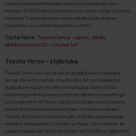
osobny model właśnie jako samochód osobowy typu
minivan. W 2013 roku poprawiono mu nieco urodę. I chociaż
rodzinna Toyota świetnie sobie radziła i była chętnie
kupowana, to została wycofana z oferty.
Czytaj także:
Toyota Camry – opinie, silniki,
ubezpieczenie OC – czy warto?
Toyota Verso – stylistyka
Toyoty Verso nie kupuje się ze względu na porażającą
urodę. Ale auto ma tyle innych zalet, że zachowawcza
stylistyka w niczym mu nie przeszkadza. Samochodu
rodzinnego nie kupujemy przecież dla lansu na parkingu
pod marketem. W Verso od razu rzuca się w oczy bardzo
bliskie stylistyczne pokrewieństwo z innymi modelami
Toyoty. Zarówno w nadwoziu jak i w środku pojawiają się
wspólne rozwiązania z Corollą czy Auris. Tym bardziej, że
czasem uważa się Verso po prostu za Corollę po głębokim