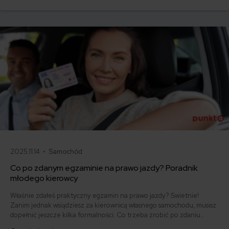
umowy? Sprawdź, w jakich sytuacjach ubezpieczenie AC wygasa
samo, a kiedy można odstąpić od umowy.
2025.11.14 •
Samochód
Co po zdanym egzaminie na prawo jazdy? Poradnik
młodego kierowcy
Właśnie zdałeś praktyczny egzamin na prawo jazdy? Świetnie!
Zanim jednak wsiądziesz za kierownicą własnego samochodu, musisz
dopełnić jeszcze kilka formalności. Co trzeba zrobić po zdaniu
egzaminu na prawo jazdy? Poznaj praktyczne wskazówki, dzięki