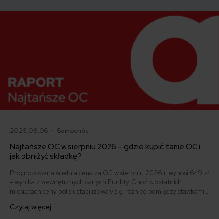
2026.08.06 •
Samochód
Najtańsze OC w sierpniu 2026 – gdzie kupić tanie OC i
jak obniżyć składkę?
Prognozowana średnia cena za OC w sierpniu 2026 r. wynosi 649 zł
– wynika z wewnętrznych danych Punkty. Choć w ostatnich
miesiącach ceny polis ustabilizowały się, różnice pomiędzy stawkami
za ubezpieczenie są ogromne. Jedni płacą zaledwie nieco ponad
Czytaj więcej
500 zł, inni – powyżej 1500 zł. Gdzie znaleźć najtańsze OC w Polsce