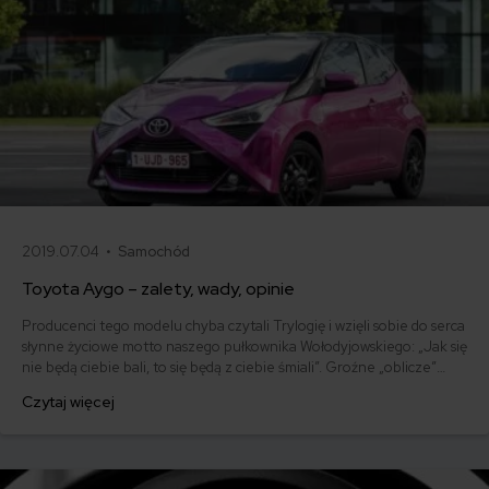
2019.07.04 •
Samochód
Toyota Aygo – zalety, wady, opinie
Producenci tego modelu chyba czytali Trylogię i wzięli sobie do serca
słynne życiowe motto naszego pułkownika Wołodyjowskiego: „Jak się
nie będą ciebie bali, to się będą z ciebie śmiali”. Groźne „oblicze”
najnowszej generacji Toyoty Aygo sprawia, że z drżeniem czekamy,
Czytaj więcej
aż usłyszymy spod maski charakterystyczny charczący oddech i
słowa: „Luke, I’m your father”.