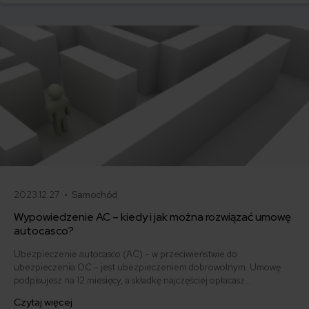
i jak obniżyć koszty ubezpieczenia samochodu? Odpowiadamy na
podstawie najnowszych danych z rynku.
2023.12.27 •
Samochód
Wypowiedzenie AC – kiedy i jak można rozwiązać umowę
autocasco?
Ubezpieczenie autocasco (AC) – w przeciwieństwie do
ubezpieczenia OC – jest ubezpieczeniem dobrowolnym. Umowę
podpisujesz na 12 miesięcy, a składkę najczęściej opłacasz
jednorazowo. Co w przypadku, gdy udało Ci się znaleźć lepszą
Czytaj więcej
ofertę lub zdecydowałeś się sprzedać samochód w trakcie trwania