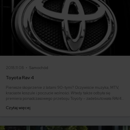
2018.11.08 •
Samochód
Toyota Rav 4
Pierwsze skojarzenie z latami 90-tymi? Oczywiście muzyka, MTV,
kraciaste koszule i poczucie wolności. Wtedy także odbyła się
premiera ponadczasowego przeboju Toyoty – zadebiutowała RAV4.
Przyglądamy się bliżej temu samochodowi. Sprawdzamy, jaka jest
Czytaj więcej
jego cena i ile kosztuje ubezpieczenie OC.