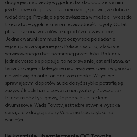
drugie jest naprawdę wygodne, bardzo dobrze się nim
jeździ, a wysoka pozycja za kierownicą sprawia, że dobrze
widać drogę. Przydaje się to zwłaszcza w mieście. I wreszcie
trzeci atut – ogólnie znana niezawodność Toyoty. Od lat
plasuje się ona w czołówce raportów niezawodności.
Jednak warunkiem musi być oczywiście posiadanie
egzemplarza kupionego w Polsce z salonu, właściwie
serwisowanego i bez szemranej przeszłości. Bo kiedy
jednak Verso się popsuje, to naprawa nie jest ani łatwa, ani
tania. Szwagier z kolegą nie naprawią wieczorem w garażu i
nie wstawią do auta taniego zamiennika. W tym nie
sprawiającym kłopotów aucie dosyć szybko potrafią się
zużywać klocki hamulcowe i amortyzatory. Zawsze tez
trzeba mieć z tyłu głowy, że popsuć lubi się koło
dwumasowe. Wadą Toyoty jest też relatywnie wysoka
cena, ale z drugiej strony Verso nie traci szybko na
wartości.
Ile kosztuje ubezpieczenie OC Toyota