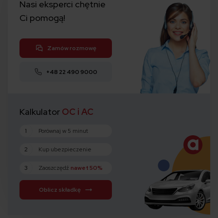
Nasi eksperci chętnie
Ci pomogą!
Zamów rozmowę
+48 22 490 9000
Kalkulator
OC i AC
1
Porównaj w 5 minut
2
Kup ubezpieczenie
3
Zaoszczędź
nawet 50%
Oblicz składkę