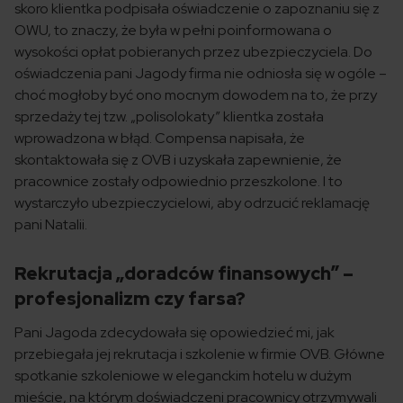
skoro klientka podpisała oświadczenie o zapoznaniu się z
OWU, to znaczy, że była w pełni poinformowana o
wysokości opłat pobieranych przez ubezpieczyciela. Do
oświadczenia pani Jagody firma nie odniosła się w ogóle –
choć mogłoby być ono mocnym dowodem na to, że przy
sprzedaży tej tzw. „polisolokaty” klientka została
wprowadzona w błąd. Compensa napisała, że
skontaktowała się z OVB i uzyskała zapewnienie, że
pracownice zostały odpowiednio przeszkolone. I to
wystarczyło ubezpieczycielowi, aby odrzucić reklamację
pani Natalii.
Rekrutacja „doradców finansowych” –
profesjonalizm czy farsa?
Pani Jagoda zdecydowała się opowiedzieć mi, jak
przebiegała jej rekrutacja i szkolenie w firmie OVB. Główne
spotkanie szkoleniowe w eleganckim hotelu w dużym
mieście, na którym doświadczeni pracownicy otrzymywali