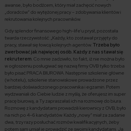
awanse, było bodźcem, który miał zachęcić nowych
„doradców” do wytężonej pracy – zdobywania klientów i
rekrutowania kolejnych pracowników.
Gdy splendor finansowego high-life’u prysł, pozostała
twarda rzeczywistość: „Każdy, kto zostawał przyjęty do
pracy, stawał się łowcą kolejnych agentów.
Trzeba było
zwerbować jak najwięcej osób. Każdy z nas stawał się
rekruterem
. Co mnie zadziwiło, to fakt, iż nie można było
w ogłoszeniu posługiwać się nazwą firmy OVB tylko trzeba
było pisać PRACA BIUROWA. Następnie szkolenie główne
(w hotelu), szkolenie stanowiskowe prowadzone przez
bardziej doświadczonego pracownika i egzamin. Potem
wydzwaniali do Ciebie ludzie z myślą, że oferujesz im super
pracę biurową, a Ty zapraszałaś ich na rozmowę do biura.
Rozmowę z kandydatami prowadzili kierownicy z OVB, było
na nich po 4-6 kandydatów. Każdy „nowy” miał za zadanie
dwa, trzy razy posłuchać rozmów kwalifikacyjnych, żeby
potem sam umiał je prowadzić ze swoimi kandydatami. Ja