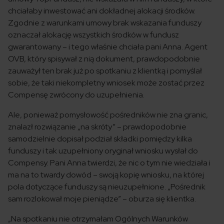
chciałaby inwestować ani dokładnej alokacji środków.
Zgodnie z warunkami umowy brak wskazania funduszy
oznaczał alokację wszystkich środków w fundusz
gwarantowany – i tego właśnie chciała pani Anna. Agent
OVB, który spisywał z nią dokument, prawdopodobnie
zauważył ten brak już po spotkaniu z klientką i pomyślał
sobie, że taki niekompletny wniosek może zostać przez
Compensę zwrócony do uzupełnienia.
Ale, ponieważ pomysłowość pośredników nie zna granic,
znalazł rozwiązanie „na skróty” – prawdopodobnie
samodzielnie dopisał podział składki pomiędzy kilka
funduszy i tak uzupełniony oryginał wniosku wysłał do
Compensy. Pani Anna twierdzi, że nic o tym nie wiedziała i
ma na to twardy dowód – swoją kopię wniosku, na której
pola dotyczące funduszy są nieuzupełnione. „Pośrednik
sam rozlokował moje pieniądze” – oburza się klientka.
„Na spotkaniu nie otrzymałam Ogólnych Warunków