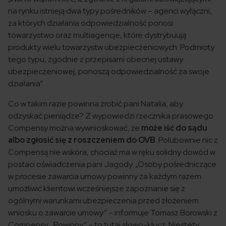
na rynku istnieją dwa typy pośredników – agenci wyłączni,
za których działania odpowiedzialność ponosi
towarzystwo oraz multiagencje, które dystrybuują
produkty wielu towarzystw ubezpieczeniowych. Podmioty
tego typu, zgodnie z przepisami obecnej ustawy
ubezpieczeniowej, ponoszą odpowiedzialność za swoje
działania”.
Co w takim razie powinna zrobić pani Natalia, aby
odzyskać pieniądze? Z wypowiedzi rzecznika prasowego
Compensy można wywnioskować, że
może iść do sądu
albo zgłosić się z roszczeniem do OVB
. Polubownie nic z
Compensą nie wskóra, chociaż ma w ręku solidny dowód w
postaci oświadczenia pani Jagody. „Osoby pośredniczące
w procesie zawarcia umowy powinny za każdym razem
umożliwić klientowi wcześniejsze zapoznanie się z
ogólnymi warunkami ubezpieczenia przed złożeniem
wniosku o zawarcie umowy” – informuje Tomasz Borowski z
Compensy. „Powinny” – to tutaj słowo-klucz. Niestety