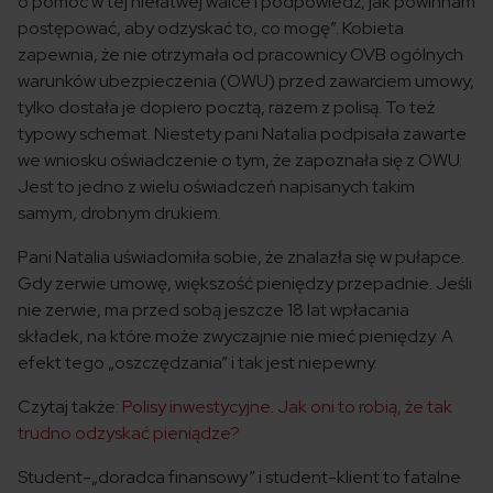
o pomoc w tej niełatwej walce i podpowiedź, jak powinnam
postępować, aby odzyskać to, co mogę”. Kobieta
zapewnia, że nie otrzymała od pracownicy OVB ogólnych
warunków ubezpieczenia (OWU) przed zawarciem umowy,
tylko dostała je dopiero pocztą, razem z polisą. To też
typowy schemat. Niestety pani Natalia podpisała zawarte
we wniosku oświadczenie o tym, że zapoznała się z OWU.
Jest to jedno z wielu oświadczeń napisanych takim
samym, drobnym drukiem.
Pani Natalia uświadomiła sobie, że znalazła się w pułapce.
Gdy zerwie umowę, większość pieniędzy przepadnie. Jeśli
nie zerwie, ma przed sobą jeszcze 18 lat wpłacania
składek, na które może zwyczajnie nie mieć pieniędzy. A
efekt tego „oszczędzania” i tak jest niepewny.
Czytaj także:
Polisy inwestycyjne. Jak oni to robią, że tak
trudno odzyskać pieniądze?
Student-„doradca finansowy” i student-klient to fatalne