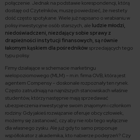
połączenie. Jednak na podstawie korespondencji, którą
dostaję od Czytelników, muszę powiedzieć, że niestety
dość często spotykane. Wiele już napisano o wrabianiu w
polisy inwestycyjne osób starszych, ale
ludzie młodzi,
niedoświadczeni, niezdający sobie sprawy z
drapieżności instytucji finansowych, są równie
łakomym kąskiem dla pośredników
sprzedających tego
typu polisy.
Firmy działające w schemacie marketingu
wielopoziomowego (MLM) – m.in. firma OVB, która jest
agentem Compensy – doskonale rozpoznały ten rynek.
Często zatrudniają na najniższych stanowiskach właśnie
studentów, którzy następnie mają sprzedawać
ubezpieczenia inwestycyjne swoim znajomym i członkom
rodziny. Gdy jakieś rozwiązanie oferuje obcy człowiek,
możemy się zastanowić, czy aby nie robi tego wyłącznie
dla własnego zysku. Ale już gdy to samo proponuje
współlokator z akademika, kto nabierze podejrzeń? Czy