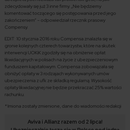
zdecydowały się już 3 inne firmy. „Nie będziemy
komentować toczącego się postępowania przed jego
zakończeniem” – odpowiedział rzecznik prasowy
Compensy.
EDIT: 10 stycznia 2016 roku Compensa znalazła się w
gronie kolejnych czterech towarzystw, które na skutek
interwencji UOKiK zgodziły się na obniżenie opłat
likwidacyjnych w polisach na życie z ubezpieczeniowym
funduszem kapitałowym. Compensa zobowiązała się
obniżyć opłaty w 3 rodzajach wykonywanych umów
ubezpieczenia z ufk ze składką regularną. Wysokość
opłaty likwidacyjnej nie będzie przekraczać 25% wartości
rachunku.
*
Imiona zostały zmienione, dane do wiadomości redakcji
Aviva i Allianz razem od 2 lipca!
Ubezpieczalnie łączą się w Polsce pod jedną