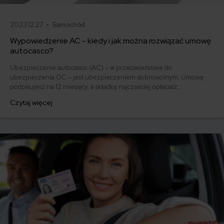
2023.12.27 •
Samochód
Wypowiedzenie AC – kiedy i jak można rozwiązać umowę
autocasco?
Ubezpieczenie autocasco (AC) – w przeciwieństwie do
ubezpieczenia OC – jest ubezpieczeniem dobrowolnym. Umowę
podpisujesz na 12 miesięcy, a składkę najczęściej opłacasz
jednorazowo. Co w przypadku, gdy udało Ci się znaleźć lepszą
Czytaj więcej
ofertę lub zdecydowałeś się sprzedać samochód w trakcie trwania
umowy? Sprawdź, w jakich sytuacjach ubezpieczenie AC wygasa
samo, a kiedy można odstąpić od umowy.