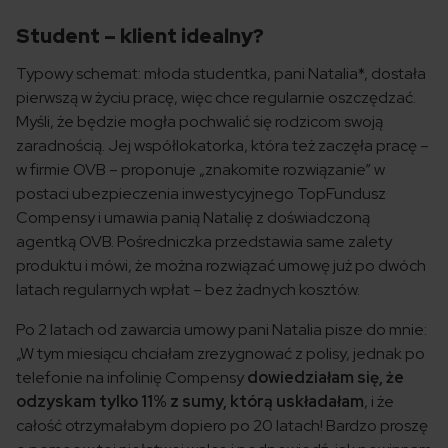
Student – klient idealny?
Typowy schemat: młoda studentka, pani Natalia*, dostała
pierwszą w życiu pracę, więc chce regularnie oszczędzać.
Myśli, że będzie mogła pochwalić się rodzicom swoją
zaradnością. Jej współlokatorka, która też zaczęła pracę –
w firmie OVB – proponuje „znakomite rozwiązanie” w
postaci ubezpieczenia inwestycyjnego TopFundusz
Compensy i umawia panią Natalię z doświadczoną
agentką OVB. Pośredniczka przedstawia same zalety
produktu i mówi, że można rozwiązać umowę już po dwóch
latach regularnych wpłat – bez żadnych kosztów.
Po 2 latach od zawarcia umowy pani Natalia pisze do mnie:
„W tym miesiącu chciałam zrezygnować z polisy, jednak po
telefonie na infolinię Compensy
dowiedziałam się, że
odzyskam tylko 11% z sumy, którą uskładałam
, i że
całość otrzymałabym dopiero po 20 latach! Bardzo proszę