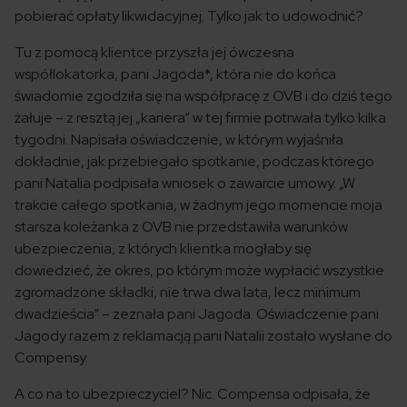
pobierać opłaty likwidacyjnej. Tylko jak to udowodnić?
Tu z pomocą klientce przyszła jej ówczesna
współlokatorka, pani Jagoda*, która nie do końca
świadomie zgodziła się na współpracę z OVB i do dziś tego
żałuje – z resztą jej „kariera” w tej firmie potrwała tylko kilka
tygodni. Napisała oświadczenie, w którym wyjaśniła
dokładnie, jak przebiegało spotkanie, podczas którego
pani Natalia podpisała wniosek o zawarcie umowy. „W
trakcie całego spotkania, w żadnym jego momencie moja
starsza koleżanka z OVB nie przedstawiła warunków
ubezpieczenia, z których klientka mogłaby się
dowiedzieć, że okres, po którym może wypłacić wszystkie
zgromadzone składki, nie trwa dwa lata, lecz minimum
dwadzieścia” – zeznała pani Jagoda. Oświadczenie pani
Jagody razem z reklamacją pani Natalii zostało wysłane do
Compensy.
A co na to ubezpieczyciel? Nic. Compensa odpisała, że