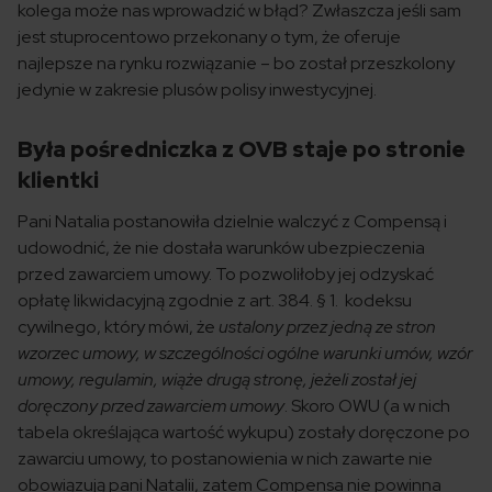
kolega może nas wprowadzić w błąd? Zwłaszcza jeśli sam
jest stuprocentowo przekonany o tym, że oferuje
najlepsze na rynku rozwiązanie – bo został przeszkolony
jedynie w zakresie plusów polisy inwestycyjnej.
Była pośredniczka z OVB staje po stronie
klientki
Pani Natalia postanowiła dzielnie walczyć z Compensą i
udowodnić, że nie dostała warunków ubezpieczenia
przed zawarciem umowy. To pozwoliłoby jej odzyskać
opłatę likwidacyjną zgodnie z art. 384. § 1. kodeksu
cywilnego, który mówi, że
ustalony przez jedną ze stron
wzorzec umowy, w szczególności ogólne warunki umów, wzór
umowy, regulamin, wiąże drugą stronę, jeżeli został jej
doręczony przed zawarciem umowy
. Skoro OWU (a w nich
tabela określająca wartość wykupu) zostały doręczone po
zawarciu umowy, to postanowienia w nich zawarte nie
obowiązują pani Natalii, zatem Compensa nie powinna