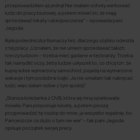
przeprowadziłam aż jedną! Nie miałam ochoty werbować
ludzi do pracy biurowej, a potem mówić im, że mają
sprzedawać lokaty i ubezpieczenia” – opowiada pani
Jagoda.
Była pośredniczka tłumaczy też, dlaczego szybko odeszła
z tej pracy: „Uznałam, że nie umiem sprzedawać takich
rzeczy ludziom – trzeba mieć gadane w tej branży. Trzeba
tak namydlić oczy, żeby ludzie usłyszeli to, co chcą tzn. że
kupią sobie wymarzony samochód, pojadą na wymarzone
wakacje i tym podobne bajki. Ja nie umiałam tak nakręcać
ludzi, więc dałam sobie z tym spokój”.
„Starsza koleżanka z OVB, która się mną opiekowała
mówiła: Pani proponuje lokatę, a potem proszę
przyprowadzić tę osobę do mnie, ja wszystko wyjaśnię, bo
Pani jeszcze za dużo o tym nie wie” – tak pani Jagoda
opisuje początek swojej pracy.