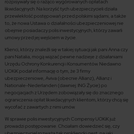
rozpisywały się o rażąco wygórowanych opłatach
likwidacyjnych. Na korzyść tych ubezpieczycieli działa
przewlekłość postępowań przed polskimi sądami, a także
to, że nowa Ustawa o działalności ubezpieczeniowej nie
obejmie posiadaczy polis inwestycyjnych, którzy zawarli
umowy przed jej wejściem w życie.
Klienci, którzy znaleźli się w takiej sytuacji jak pani Anna czy
pani Natalia, mogą wiązać pewne nadzieje z działaniami
Urzędu Ochrony Konkurencji i Konsumentów. Niedawno
UOKiK podał informację o tym, że 3 firmy
ubezpieczeniowe, Aviva (obecnie Allianz), Allianz i
Nationale-Nederlanden (dawniej: ING Życie) po
negocjacjach z Urzędem zobowiązały się do znacznego
ograniczenia opłat likwidacyjnych klientom, którzy chcą się
wycofać z zawartych z nimi umów.
W sprawie polis inwestycyjnych Compensy UOKiK już
prowadzi postępowanie. Chciałam dowiedzieć się, czy
ubezpieczyciel rozważa tak prokliencki gest, na jaki