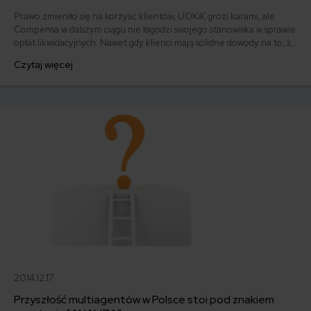
Prawo zmieniło się na korzyść klientów, UOKiK grozi karami, ale
Compensa w dalszym ciągu nie łagodzi swojego stanowiska w sprawie
opłat likwidacyjnych. Nawet gdy klienci mają solidne dowody na to, że
przy sprzedaży tzw. „polisolokat” dochodziło do nieprawidłowości.
Czytaj więcej
Dziś opisuję potyczki z ubezpieczycielem dwóch klientek, które
zawarły umowy za pośrednictwem firmy OVB.
2014.12.17
Przyszłość multiagentów w Polsce stoi pod znakiem