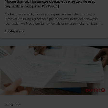
Maciej Samcik: Najtańsze ubezpieczenie zwykle jest
najbardziej okrojone [WYWIAD]
O ubezpieczeniach, które są ubezpieczeniami tylko z nazwy, o
listach czytelników i grzechach pośredników ubezpieczeniowych
rozmawiamy z Maciejem Samcikiem, dziennikarzem ekonomicznym
„Gazety Wyborczej” i autorem popularnego blogu „Subiektywnie o
Czytaj więcej
finansach”.
2024.11.22