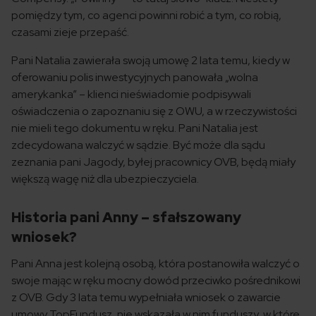
pomiędzy tym, co agenci powinni robić a tym, co robią,
czasami zieje przepaść.
Pani Natalia zawierała swoją umowę 2 lata temu, kiedy w
oferowaniu polis inwestycyjnych panowała „wolna
amerykanka” – klienci nieświadomie podpisywali
oświadczenia o zapoznaniu się z OWU, a w rzeczywistości
nie mieli tego dokumentu w ręku. Pani Natalia jest
zdecydowana walczyć w sądzie. Być może dla sądu
zeznania pani Jagody, byłej pracownicy OVB, będą miały
większą wagę niż dla ubezpieczyciela.
Historia pani Anny – sfałszowany
wniosek?
Pani Anna jest kolejną osobą, która postanowiła walczyć o
swoje mając w ręku mocny dowód przeciwko pośrednikowi
z OVB. Gdy 3 lata temu wypełniała wniosek o zawarcie
umowy TopFundusz, nie wskazała w nim funduszy, w które