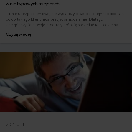
w nietypowych miejscach
Firmie ubezpieczeniowej nie wystarczy otwarcie kolejnego oddziału,
bo do takiego klient musi przyjść samodzielnie. Dlatego
ubezpieczyciele swoje produkty próbują sprzedać tam, gdzie na
pierwszy rzut oka są niewidoczne – w bankach, a nawet w sklepach z
Czytaj więcej
elektroniką czy kioskach. Ekspert porównywarki mfind postanowił
przyjrzeć się nietypowym miejscom, w których ubezpieczyciele
próbują pomnożyć zyski.
2014.10.21