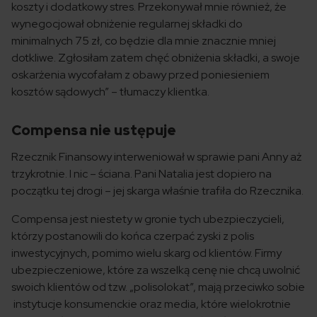
koszty i dodatkowy stres. Przekonywał mnie również, że
wynegocjował obniżenie regularnej składki do
minimalnych 75 zł, co będzie dla mnie znacznie mniej
dotkliwe. Zgłosiłam zatem chęć obniżenia składki, a swoje
oskarżenia wycofałam z obawy przed poniesieniem
kosztów sądowych” – tłumaczy klientka.
Compensa nie ustępuje
Rzecznik Finansowy interweniował w sprawie pani Anny aż
trzykrotnie. I nic – ściana. Pani Natalia jest dopiero na
początku tej drogi – jej skarga właśnie trafiła do Rzecznika.
Compensa jest niestety w gronie tych ubezpieczycieli,
którzy postanowili do końca czerpać zyski z polis
inwestycyjnych, pomimo wielu skarg od klientów. Firmy
ubezpieczeniowe, które za wszelką cenę nie chcą uwolnić
swoich klientów od tzw. „polisolokat”, mają przeciwko sobie
instytucje konsumenckie oraz media, które wielokrotnie