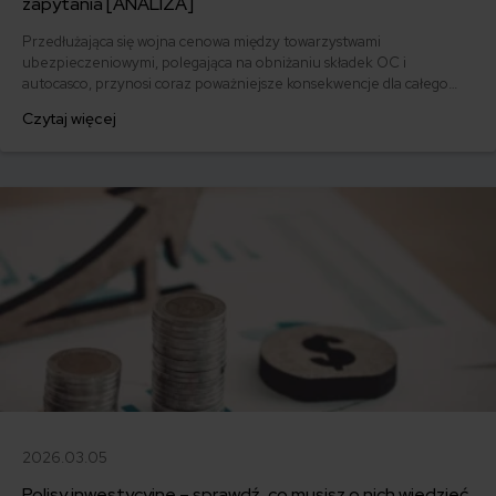
zapytania [ANALIZA]
Przedłużająca się wojna cenowa między towarzystwami
ubezpieczeniowymi, polegająca na obniżaniu składek OC i
autocasco, przynosi coraz poważniejsze konsekwencje dla całego
rynku agencyjnego w Polsce. Przyszłość multiagentów stanęła pod
Czytaj więcej
znakiem zapytania.
2026.03.05
Polisy inwestycyjne – sprawdź, co musisz o nich wiedzieć