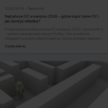
2026.08.06 •
Samochód
Najtańsze OC w sierpniu 2026 – gdzie kupić tanie OC i
jak obniżyć składkę?
Prognozowana średnia cena za OC w sierpniu 2026 r. wynosi 649 zł
– wynika z wewnętrznych danych Punkty. Choć w ostatnich
miesiącach ceny polis ustabilizowały się, różnice pomiędzy stawkami
za ubezpieczenie są ogromne. Jedni płacą zaledwie nieco ponad
Czytaj więcej
500 zł, inni – powyżej 1500 zł. Gdzie znaleźć najtańsze OC w Polsce
i jak obniżyć koszty ubezpieczenia samochodu? Odpowiadamy na
podstawie najnowszych danych z rynku.