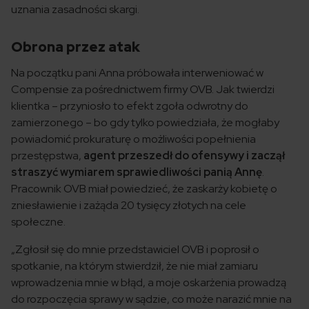
uznania zasadności skargi.
Obrona przez atak
Na początku pani Anna próbowała interweniować w
Compensie za pośrednictwem firmy OVB. Jak twierdzi
klientka – przyniosło to efekt zgoła odwrotny do
zamierzonego – bo gdy tylko powiedziała, że mogłaby
powiadomić prokuraturę o możliwości popełnienia
przestępstwa,
agent przeszedł do ofensywy i zaczął
straszyć wymiarem sprawiedliwości panią Annę
.
Pracownik OVB miał powiedzieć, że zaskarży kobietę o
zniesławienie i zażąda 20 tysięcy złotych na cele
społeczne.
„Zgłosił się do mnie przedstawiciel OVB i poprosił o
spotkanie, na którym stwierdził, że nie miał zamiaru
wprowadzenia mnie w błąd, a moje oskarżenia prowadzą
do rozpoczęcia sprawy w sądzie, co może narazić mnie na