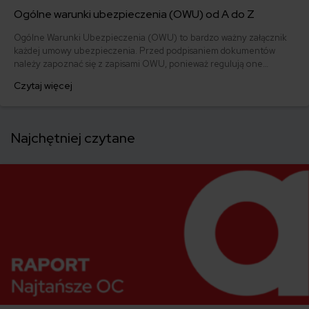
Ogólne warunki ubezpieczenia (OWU) od A do Z
Ogólne Warunki Ubezpieczenia (OWU) to bardzo ważny załącznik
każdej umowy ubezpieczenia. Przed podpisaniem dokumentów
należy zapoznać się z zapisami OWU, ponieważ regulują one
obowiązki stron, czyli ubezpieczającego, ubezpieczonego i
Czytaj więcej
ubezpieczyciela. OWU precyzują między innymi, co jest
przedmiotem ubezpieczenia, jaka jest jego suma i zakres, jakie są
wyłączenia odpowiedzialności.
Najchętniej czytane