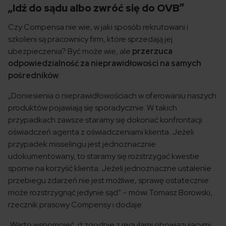
„Idź do sądu albo zwróć się do OVB”
Czy Compensa nie wie, w jaki sposób rekrutowani i
szkoleni są pracownicy firm, które sprzedają jej
ubezpieczenia? Być może wie, ale
przerzuca
odpowiedzialność za nieprawidłowości na samych
pośredników
:
„Doniesienia o nieprawidłowościach w oferowaniu naszych
produktów pojawiają się sporadycznie. W takich
przypadkach zawsze staramy się dokonać konfrontacji
oświadczeń agenta z oświadczeniami klienta. Jeżeli
przypadek misselingu jest jednoznacznie
udokumentowany, to staramy się rozstrzygać kwestie
sporne na korzyść klienta. Jeżeli jednoznaczne ustalenie
przebiegu zdarzeń nie jest możliwe, sprawę ostatecznie
może rozstrzygnąć jedynie sąd” – mówi Tomasz Borowski,
rzecznik prasowy Compensy i dodaje:
„Warto wspomnieć, iż zgodnie z regułami obowiązującymi