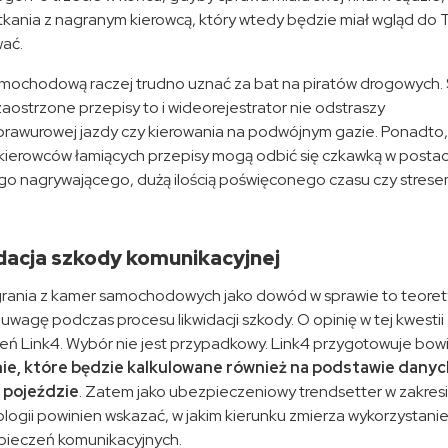
kania z nagranym kierowcą, który wtedy będzie miał wgląd do 
ać.
mochodową raczej trudno uznać za bat na piratów drogowych.
zaostrzone przepisy to i wideorejestrator nie odstraszy
rawurowej jazdy czy kierowania na podwójnym gazie. Ponadto
a kierowców łamiących przepisy mogą odbić się czkawką w postac
o nagrywającego, dużą ilością poświęconego czasu czy stres
idacja szkody komunikacyjnej
grania z kamer samochodowych jako dowód w sprawie to teorety
uwagę podczas procesu likwidacji szkody. O opinię w tej kwestii
eń Link4. Wybór nie jest przypadkowy. Link4 przygotowuje bo
ie, które będzie kalkulowane również na podstawie danyc
w pojeździe
. Zatem jako ubezpieczeniowy trendsetter w zakres
ogii powinien wskazać, w jakim kierunku zmierza wykorzystani
pieczeń komunikacyjnych.