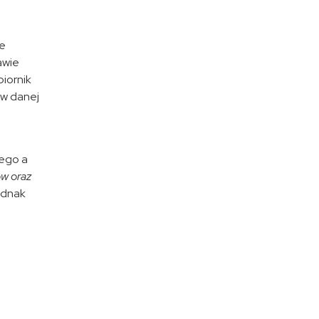
de
awie
biornik
 w danej
nego a
ów oraz
ednak