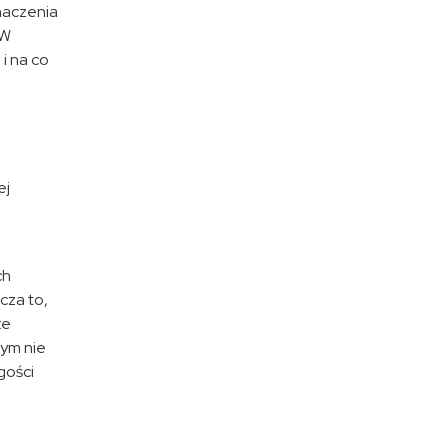
naczenia
 W
i na co
ej
ch
cza to,
że
tym nie
gości