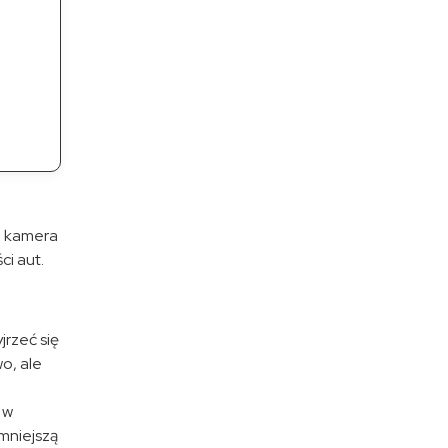
 – kamera
ci aut.
jrzeć się
o, ale
 w
 mniejszą