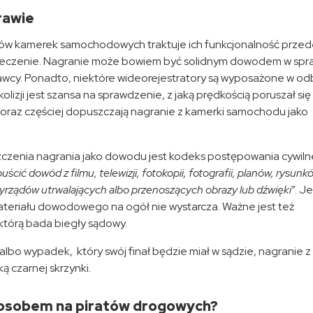
rawie
w kamerek samochodowych traktuje ich funkcjonalność prze
pieczenie. Nagranie może bowiem być solidnym dowodem w spr
rawcy. Ponadto, niektóre wideorejestratory są wyposażone w od
lizji jest szansa na sprawdzenie, z jaką prędkością poruszał się
 coraz częściej dopuszczają nagranie z kamerki samochodu jako
zenia nagrania jako dowodu jest kodeks postępowania cywil
cić dowód z filmu, telewizji, fotokopii, fotografii, planów, rysunk
zyrządów utrwalających albo przenoszących obrazy lub dźwięki
”. J
teriału dowodowego na ogół nie wystarcza. Ważne jest też
którą bada biegły sądowy.
 albo wypadek, który swój finał będzie miał w sądzie, nagranie z
 czarnej skrzynki.
sobem na piratów drogowych?