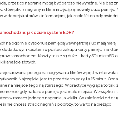
undę, przez co nagrania mogą być bardzo niewyraźne. Nie bez z
z które pliki z nagranymi filmami będą zajmowały dużo pamięci.
 wideorejstratorów z informacjami, jak znaleźć ten odpowiedni 
samochodzie: jak działa system EDR?
h na ogół nie dysponują pamięcią wewnętrzną (lub mają małą
 z dodatkowym kosztem w postaci zakupu karty pamięci, na któr
praw samochodem. Koszty te nie są duże – karty SD i microSD o
kilkanaście złotych.
s rejestrowania polega na nagrywaniu filmów w pętli w interwała
tkownik. Najczęściej jest to przedział między 1 a 15 minut. Ozna
ane na miejsce tego najstarszego. W praktyce wygląda to tak, 
omencie gdy na karcie pamięci jest mało miejsca. W związku z 
utem w ramach jednego nagrania, a w kilku (w zależności od dłu
jeśli nie chcesz stracić nagrań z podróży, to warto na bieżąco