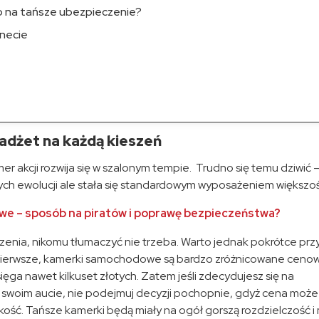
na tańsze ubezpieczenie?
rnecie
dżet na każdą kieszeń
mer akcji rozwija się w szalonym tempie. Trudno się temu dziwić
wych ewolucji ale stała się standardowym wyposażeniem większoś
 – sposób na piratów i poprawę bezpieczeństwa?
enia, nikomu tłumaczyć nie trzeba. Warto jednak pokrótce przy
o pierwsze, kamerki samochodowe są bardzo zróżnicowane cenow
ięga nawet kilkuset złotych. Zatem jeśli zdecydujesz się na
 swoim aucie, nie podejmuj decyzji pochopnie, gdyż cena może
kość. Tańsze kamerki będą miały na ogół gorszą rozdzielczość i