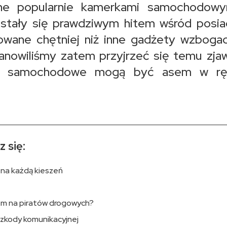
ane popularnie kamerkami samochodowy
t stały się prawdziwym hitem wśród posi
owane chętniej niż inne gadżety wzboga
nowiliśmy zatem przyjrzeć się temu zjaw
ry samochodowe mogą być asem w rę
 się:
na każdą kieszeń
 na piratów drogowych?
 szkody komunikacyjnej