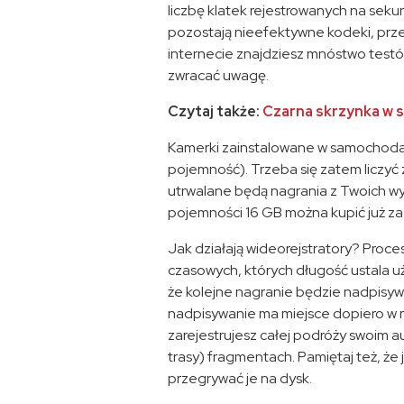
liczbę klatek rejestrowanych na sek
pozostają nieefektywne kodeki, prze
internecie znajdziesz mnóstwo testów
zwracać uwagę.
Czytaj także:
Czarna skrzynka w 
Kamerki zainstalowane w samochodac
pojemność). Trzeba się zatem liczyć
utrwalane będą nagrania z Twoich wy
pojemności 16 GB można kupić już za 
Jak działają wideorejstratory? Proce
czasowych, których długość ustala uży
że kolejne nagranie będzie nadpisyw
nadpisywanie ma miejsce dopiero w m
zarejestrujesz całej podróży swoim a
trasy) fragmentach. Pamiętaj też, że 
przegrywać je na dysk.