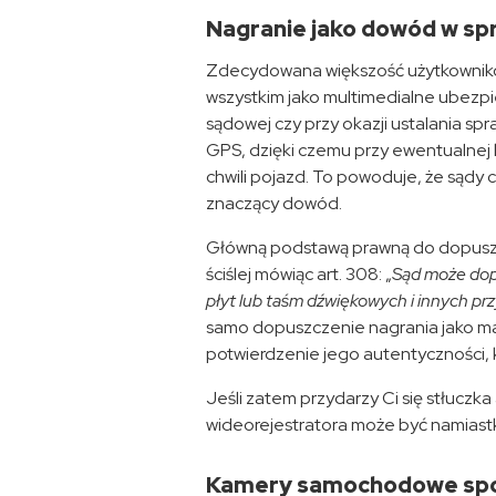
Nagranie jako dowód w sp
Zdecydowana większość użytkownikó
wszystkim jako multimedialne ubez
sądowej czy przy okazji ustalania sp
GPS, dzięki czemu przy ewentualnej ko
chwili pojazd. To powoduje, że sądy
znaczący dowód.
Główną podstawą prawną do dopuszc
ściślej mówiąc art. 308: „
Sąd może dopuś
płyt lub taśm dźwiękowych i innych pr
samo dopuszczenie nagrania jako ma
potwierdzenie jego autentyczności, 
Jeśli zatem przydarzy Ci się stłuczka
wideorejestratora może być namiastką
Kamery samochodowe spo