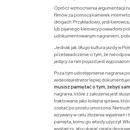
Oprócz wzmocnienia argumentacji na 
filmów za pomocą kamerek internet
drogach. Przykładowo, jeśli kierow
lub pijanego kierowcy powiadomi po
udokumentowanym nagraniem, potwi
Jednak jak długo kultura jazdy w Pol
przeświadczenie o tym, że nieodpowi
jadący za nim pojazd jest wyposażon
Poza tym udostępnienie nagrania pol
wideorejestrator lepiej dokumentuje
musisz pamiętać o tym, żebyś sam
nagrania, które z założenia jest słu
traktowane jako kolejna sprawa, któr
zostać po prostu umorzona. Nietrudno
wzywany w celu złożenia wyjaśnień i 
pamięta, komu go wtedy użyczył. Wt
wystarczy, aby ukarać pirata drogowe