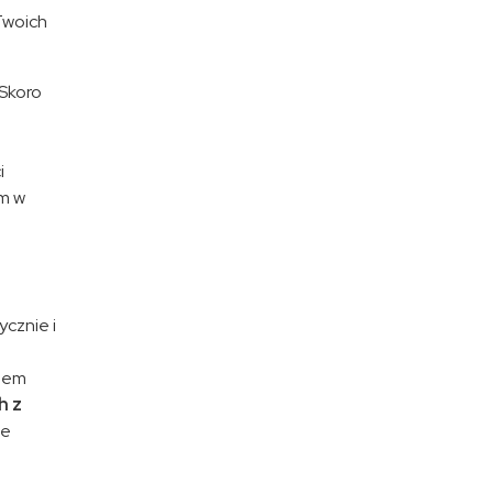
Twoich
 Skoro
,
i
em w
cznie i
wiem
h z
ie
e