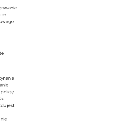
agrywanie
ich
urowego
że
zynania
zanie
policję
oże
zdu jest
 nie