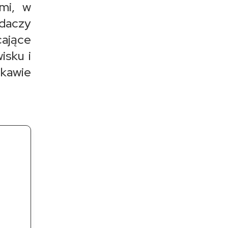
mi, w
adaczy
cające
isku i
kawie