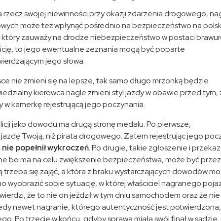
rzecz swojej niewinności przy okazji zdarzenia drogowego, n
owych może też wpłynąć pośrednio na bezpieczeństwo na polsk
ca, który zauważy na drodze niebezpieczeństwo w postaci braw
licję, to jego ewentualne zeznania mogą być poparte
erdzającym jego słowa.
sce nie zmieni się na lepsze, tak samo długo mrzonką będzie
edzialny kierowca nagle zmieni styl jazdy w obawie przed tym, 
y w kamerkę rejestrującą jego poczynania.
icji jako dowodu ma drugą stronę medalu. Po pierwsze,
 jazdę Twoją, niż pirata drogowego. Zatem rejestrując jego poc
 nie popełnił wykroczeń
. Po drugie, takie zgłoszenie i przeka
szne bo ma na celu zwiększenie bezpieczeństwa, może być przez 
ą trzeba się zająć, a która z braku wystarczających dowodów m
 wyobrazić sobie sytuację, w której właściciel nagranego poja
twierdzi, że to nie on jeździł w tym dniu samochodem oraz że nie
edy nawet nagranie, którego autentyczność jest potwierdzona,
go. Po trzecie w końcu, gdyby sprawa miała swój finał w sądzie,