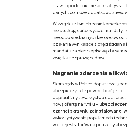
prawdopodobnie nie uniknąłbyś spot
danych, co może dodatkowo stresow
W związku z tym obecnie kamerkę sa
nie skutkują coraz wyższe mandaty i 
nieodpowiedzialnych kierowców od b
działania wynikające z chęci ścigani
mandatu za nieprzepisową dla sameg
związku ze sprawą sądową.
Nagranie zdarzenia a likw
Skoro sądy w Polsce dopuszczają na
ubezpieczyciele powinni brać je pod 
poprosiliśmy towarzystwo ubezpiecz
nową ofertę na rynku –
ubezpieczen
czarnej skrzynki zainstalowanej 
wykorzystywania popularnych technol
widerejestratorów na potrzeby ubez