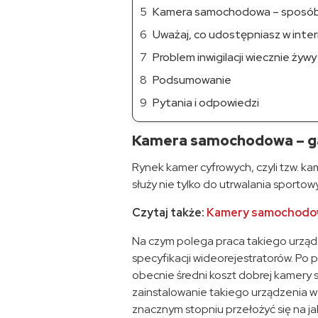
Kamera samochodowa – sposób 
Uważaj, co udostępniasz w inte
Problem inwigilacji wiecznie żywy
Podsumowanie
Pytania i odpowiedzi
Kamera samochodowa – ga
Rynek kamer cyfrowych, czyli tzw. ka
służy nie tylko do utrwalania sporto
Czytaj także:
Kamery samochodowe
Na czym polega praca takiego urządz
specyfikacji wideorejestratorów. P
obecnie średni koszt dobrej kamery s
zainstalowanie takiego urządzenia w
znacznym stopniu przełożyć się na ja