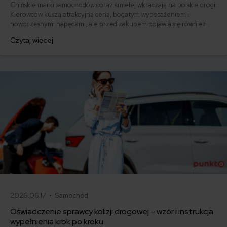
Chińskie marki samochodów coraz śmielej wkraczają na polskie drogi.
Kierowców kuszą atrakcyjną ceną, bogatym wyposażeniem i
nowoczesnymi napędami, ale przed zakupem pojawia się również
pytanie: ile kosztuje ich ubezpieczenie? Sprawdzamy, czy polisy
Czytaj więcej
komunikacyjne dla marek takich jak MG, BYD, Omoda, Jaecoo i BAIC
różnią się od ubezpieczeń dla popularnych aut europejskich,
japońskich i koreańskich.
2026.06.17 •
Samochód
Oświadczenie sprawcy kolizji drogowej – wzór i instrukcja
wypełnienia krok po kroku