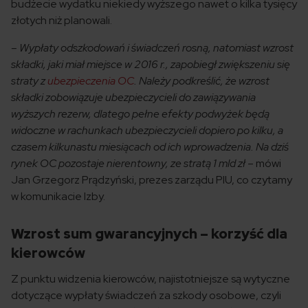
budżecie wydatku niekiedy wyższego nawet o kilka tysięcy
złotych niż planowali.
– Wypłaty odszkodowań i świadczeń rosną, natomiast wzrost
składki, jaki miał miejsce w 2016 r., zapobiegł zwiększeniu się
straty z
ubezpieczenia OC
. Należy podkreślić, że wzrost
składki zobowiązuje ubezpieczycieli do zawiązywania
wyższych rezerw, dlatego pełne efekty podwyżek będą
widoczne w rachunkach ubezpieczycieli dopiero po kilku, a
czasem kilkunastu miesiącach od ich wprowadzenia. Na dziś
rynek OC pozostaje nierentowny, ze stratą 1 mld zł
– mówi
Jan Grzegorz Prądzyński, prezes zarządu PIU, co czytamy
w komunikacie Izby.
Wzrost sum gwarancyjnych – korzyść dla
kierowców
Z punktu widzenia kierowców, najistotniejsze są wytyczne
dotyczące wypłaty świadczeń za szkody osobowe, czyli