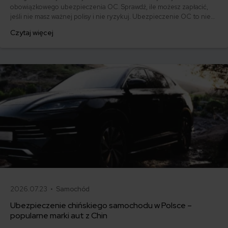
obowiązkowego ubezpieczenia OC. Sprawdź, ile możesz zapłacić,
jeśli nie masz ważnej polisy i nie ryzykuj. Ubezpieczenie OC to nie
tylko obowiązek, ale też ochrona dla Ciebie i innych uczestników
Czytaj więcej
ruchu drogowego.
2026.07.23 •
Samochód
Ubezpieczenie chińskiego samochodu w Polsce –
popularne marki aut z Chin