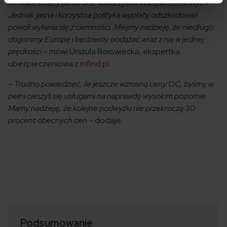
to nowe koszty po stronie towarzystw ubezpieczeniowych.
Jednak jasna i korzystna polityka wypłaty odszkodowań
powoli wyłania się z ciemności. Miejmy nadzieję, że niedługo
dogonimy Europę i będziemy podążać wraz z nią w jednej
prędkości
– mówi Urszula Borowiecka, ekspertka
ubezpieczeniowa z
mfind.pl
.
–
Trudno powiedzieć, ile jeszcze wzrosną ceny OC, byśmy w
pełni cieszyli się usługami na naprawdę wysokim poziomie.
Mamy nadzieję, że kolejne podwyżki nie przekroczą 30
procent obecnych cen
– dodaje.
Podsumowanie