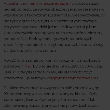
–
pisaliśmy rok temu w naszej analizie
. To doprowadziło
jednak do tego, że stawka ubezpieczeniowa nie miała nic
wspólnego z faktycznym ryzykiem dla ubezpieczyciela, co
nie tylko ograniczyło zyski, ale bardzo szybko zaczęło
przynosić ogromne,
dziś już miliardowe straty firm
.
Ubezpieczyciele zareagowali na to zbyt późno i niestety
jednocześnie. Brak systematycznych, stopniowych
działań, by zapobiec takiej sytuacji sprawił, że odczuliśmy
bardzo dużą różnice w cenach.
Rok 2015 okazał się punktem krytycznym. Jak pokazują
statystyki
mfind
, było to średnio 19% w 2015 i 55% w ciągu
2016 r. Podwyżki są zrozumiałe, ale stanowczo zbyt
drastyczne – pisaliśmy
w kolejnym naszym zestawieniu
.
Dla klientów dobrym rozwiązaniem byłby stopniowy, np.
10-procentowy wzrost cen, rozłożony na kilka lat. Dziś
coraz więcej kierowców decyduje się na sprzedaż lub
złomowanie pojazdu, ponieważ nie przewidzieli w swoim