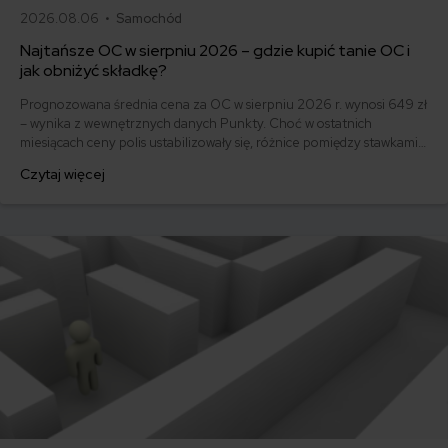
2026.08.06 •
Samochód
Najtańsze OC w sierpniu 2026 – gdzie kupić tanie OC i
jak obniżyć składkę?
Prognozowana średnia cena za OC w sierpniu 2026 r. wynosi 649 zł
– wynika z wewnętrznych danych Punkty. Choć w ostatnich
miesiącach ceny polis ustabilizowały się, różnice pomiędzy stawkami
za ubezpieczenie są ogromne. Jedni płacą zaledwie nieco ponad
Czytaj więcej
500 zł, inni – powyżej 1500 zł. Gdzie znaleźć najtańsze OC w Polsce
i jak obniżyć koszty ubezpieczenia samochodu? Odpowiadamy na
podstawie najnowszych danych z rynku.