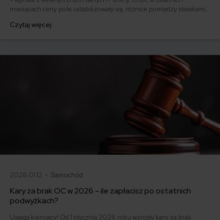
miesiącach ceny polis ustabilizowały się, różnice pomiędzy stawkami
za ubezpieczenie są ogromne. Jedni płacą zaledwie nieco ponad
Czytaj więcej
500 zł, inni – powyżej 1500 zł. Gdzie znaleźć najtańsze OC w Polsce
i jak obniżyć koszty ubezpieczenia samochodu? Odpowiadamy na
podstawie najnowszych danych z rynku.
2026.01.12 •
Samochód
Kary za brak OC w 2026 – ile zapłacisz po ostatnich
podwyżkach?
Uwaga kierowcy! Od 1 stycznia 2026 roku wzrosły kary za brak