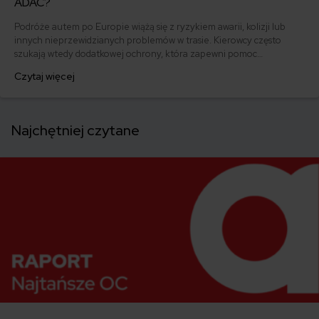
ADAC?
Podróże autem po Europie wiążą się z ryzykiem awarii, kolizji lub
innych nieprzewidzianych problemów w trasie. Kierowcy często
szukają wtedy dodatkowej ochrony, która zapewni pomoc
techniczną, holowanie lub wsparcie organizacyjne poza granicami
Czytaj więcej
kraju. Jednym z rozwiązań, które pojawia się w tym kontekście, jest
członkostwo w ADAC – niemieckim automobilklubie oferującym
pomoc drogową i usługi assistance w Europie.
Najchętniej czytane