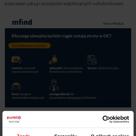
poprawie usług i wysokości wypłacanych odszkodowań.
Jakich wysokich podwyżek OC się jeszcze
spodziewać?