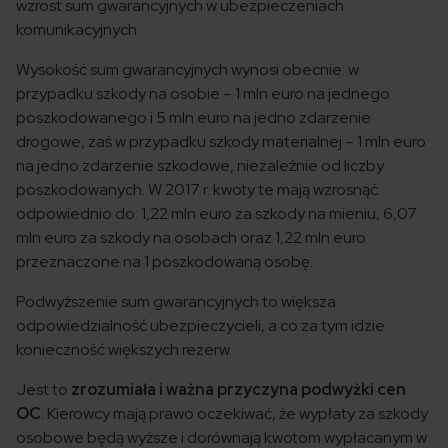
wzrost sum gwarancyjnych w ubezpieczeniach
komunikacyjnych.
Wysokość sum gwarancyjnych wynosi obecnie: w
przypadku szkody na osobie – 1 mln euro na jednego
poszkodowanego i 5 mln euro na jedno zdarzenie
drogowe, zaś w przypadku szkody materialnej – 1 mln euro
na jedno zdarzenie szkodowe, niezależnie od liczby
poszkodowanych. W 2017 r. kwoty te mają wzrosnąć
odpowiednio do: 1,22 mln euro za szkody na mieniu, 6,07
mln euro za szkody na osobach oraz 1,22 mln euro
przeznaczone na 1 poszkodowaną osobę.
Podwyższenie sum gwarancyjnych to większa
odpowiedzialność ubezpieczycieli, a co za tym idzie
konieczność większych rezerw.
Jest to
zrozumiała i ważna przyczyna podwyżki cen
OC
. Kierowcy mają prawo oczekiwać, że wypłaty za szkody
osobowe będą wyższe i dorównają kwotom wypłacanym w