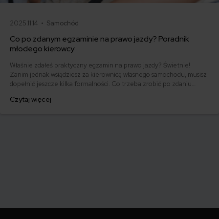
2025.11.14 •
Samochód
Co po zdanym egzaminie na prawo jazdy? Poradnik
młodego kierowcy
Właśnie zdałeś praktyczny egzamin na prawo jazdy? Świetnie!
Zanim jednak wsiądziesz za kierownicą własnego samochodu, musisz
dopełnić jeszcze kilka formalności. Co trzeba zrobić po zdaniu
egzaminu na prawo jazdy? Poznaj praktyczne wskazówki, dzięki
Czytaj więcej
którym szybko załatwisz sprawy urzędowe i będziesz mógł prowadzić
swoje auto.