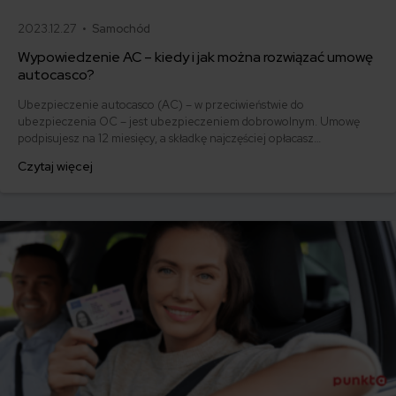
2023.12.27 •
Samochód
Wypowiedzenie AC – kiedy i jak można rozwiązać umowę
autocasco?
Ubezpieczenie autocasco (AC) – w przeciwieństwie do
ubezpieczenia OC – jest ubezpieczeniem dobrowolnym. Umowę
podpisujesz na 12 miesięcy, a składkę najczęściej opłacasz
jednorazowo. Co w przypadku, gdy udało Ci się znaleźć lepszą
Czytaj więcej
ofertę lub zdecydowałeś się sprzedać samochód w trakcie trwania
umowy? Sprawdź, w jakich sytuacjach ubezpieczenie AC wygasa
samo, a kiedy można odstąpić od umowy.