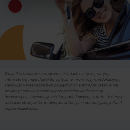
Wszystkie treści prezentowane na łamach niniejszej witryny
internetowej mają charakter wyłącznie informacyjno-edukacyjny,
stanowiąc wyraz osobistych poglądów ich autora/ów oraz nie nie
powinny stanowić podstawy przy podejmowaniu decyzji
biznesowych, inwestycyjnych, lub podatkowych, za które to decyzje
właściciel strony internetowej ani autorzy nie ponoszą jakiejkolwiek
odpowiedzialności.