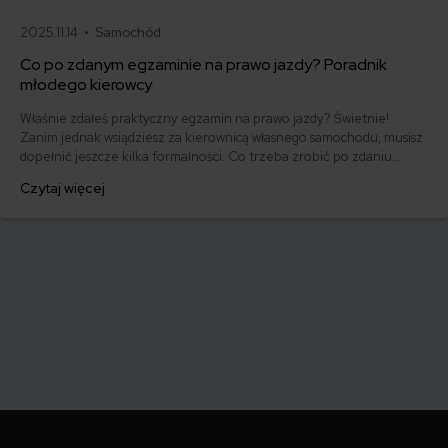
2025.11.14 •
Samochód
Co po zdanym egzaminie na prawo jazdy? Poradnik
młodego kierowcy
Właśnie zdałeś praktyczny egzamin na prawo jazdy? Świetnie!
Zanim jednak wsiądziesz za kierownicą własnego samochodu, musisz
dopełnić jeszcze kilka formalności. Co trzeba zrobić po zdaniu
egzaminu na prawo jazdy? Poznaj praktyczne wskazówki, dzięki
Czytaj więcej
którym szybko załatwisz sprawy urzędowe i będziesz mógł prowadzić
swoje auto.