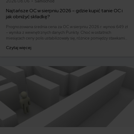
2026.08.06 •
Samochód
Najtańsze OC w sierpniu 2026 – gdzie kupić tanie OC i
jak obniżyć składkę?
Prognozowana średnia cena za OC w sierpniu 2026 r. wynosi 649 zł
– wynika z wewnętrznych danych Punkty. Choć w ostatnich
miesiącach ceny polis ustabilizowały się, różnice pomiędzy stawkami
za ubezpieczenie są ogromne. Jedni płacą zaledwie nieco ponad
Czytaj więcej
500 zł, inni – powyżej 1500 zł. Gdzie znaleźć najtańsze OC w Polsce
i jak obniżyć koszty ubezpieczenia samochodu? Odpowiadamy na
podstawie najnowszych danych z rynku.