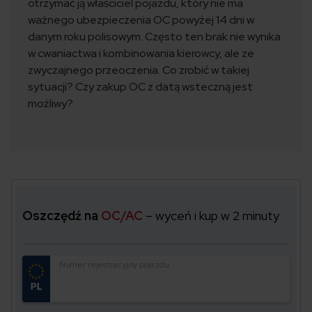
otrzymać ją właściciel pojazdu, który nie ma
ważnego ubezpieczenia OC powyżej 14 dni w
danym roku polisowym. Często ten brak nie wynika
w cwaniactwa i kombinowania kierowcy, ale ze
zwyczajnego przeoczenia. Co zrobić w takiej
sytuacji? Czy zakup OC z datą wsteczną jest
możliwy?
Oszczędź na
OC/AC
– wyceń i kup w 2 minuty
Numer rejestracyjny pojazdu