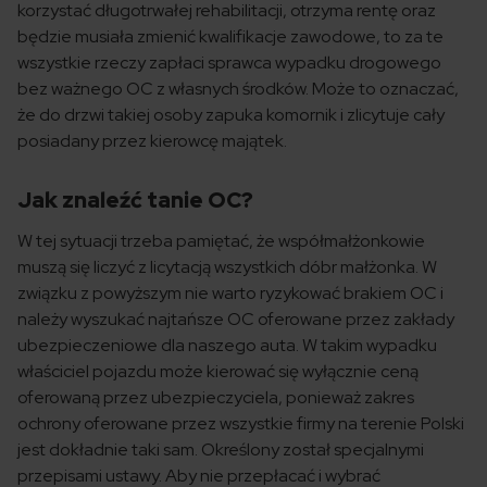
korzystać długotrwałej rehabilitacji, otrzyma rentę oraz
będzie musiała zmienić kwalifikacje zawodowe, to za te
wszystkie rzeczy zapłaci sprawca wypadku drogowego
bez ważnego OC z własnych środków. Może to oznaczać,
że do drzwi takiej osoby zapuka komornik i zlicytuje cały
posiadany przez kierowcę majątek.
Jak znaleźć tanie OC?
W tej sytuacji trzeba pamiętać, że współmałżonkowie
muszą się liczyć z licytacją wszystkich dóbr małżonka. W
związku z powyższym nie warto ryzykować brakiem OC i
należy wyszukać najtańsze OC oferowane przez zakłady
ubezpieczeniowe dla naszego auta. W takim wypadku
właściciel pojazdu może kierować się wyłącznie ceną
oferowaną przez ubezpieczyciela, ponieważ zakres
ochrony oferowane przez wszystkie firmy na terenie Polski
jest dokładnie taki sam. Określony został specjalnymi
przepisami ustawy. Aby nie przepłacać i wybrać