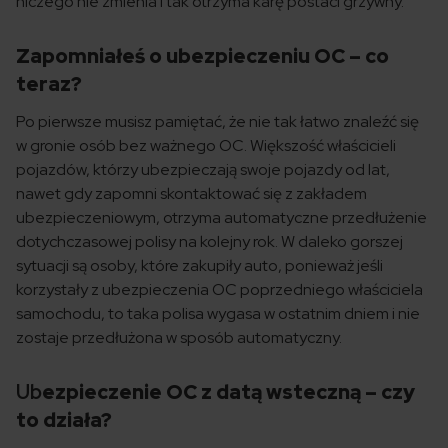
niczego nie zmienia i tak otrzyma karę postaci grzywny.
Zapomniałeś o ubezpieczeniu OC – co
teraz?
Po pierwsze musisz pamiętać, że nie tak łatwo znaleźć się
w gronie osób bez ważnego OC. Większość właścicieli
pojazdów, którzy ubezpieczają swoje pojazdy od lat,
nawet gdy zapomni skontaktować się z zakładem
ubezpieczeniowym, otrzyma automatyczne przedłużenie
dotychczasowej polisy na kolejny rok. W daleko gorszej
sytuacji są osoby, które zakupiły auto, ponieważ jeśli
korzystały z ubezpieczenia OC poprzedniego właściciela
samochodu, to taka polisa wygasa w ostatnim dniem i nie
zostaje przedłużona w sposób automatyczny.
Ub
ezpieczenie OC z datą wsteczną – czy
to działa?