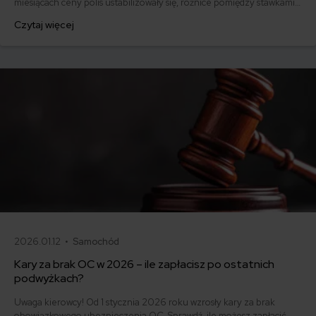
miesiącach ceny polis ustabilizowały się, różnice pomiędzy stawkami
za ubezpieczenie są ogromne. Jedni płacą zaledwie nieco ponad
Czytaj więcej
500 zł, inni – powyżej 1500 zł. Gdzie znaleźć najtańsze OC w Polsce
i jak obniżyć koszty ubezpieczenia samochodu? Odpowiadamy na
podstawie najnowszych danych z rynku.
2026.01.12 •
Samochód
Kary za brak OC w 2026 – ile zapłacisz po ostatnich
podwyżkach?
Uwaga kierowcy! Od 1 stycznia 2026 roku wzrosły kary za brak
obowiązkowego ubezpieczenia OC. Sprawdź, ile możesz zapłacić,