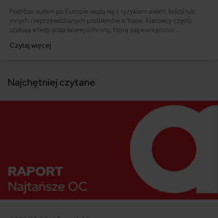
Podróże autem po Europie wiążą się z ryzykiem awarii, kolizji lub
innych nieprzewidzianych problemów w trasie. Kierowcy często
szukają wtedy dodatkowej ochrony, która zapewni pomoc
techniczną, holowanie lub wsparcie organizacyjne poza granicami
Czytaj więcej
kraju. Jednym z rozwiązań, które pojawia się w tym kontekście, jest
członkostwo w ADAC – niemieckim automobilklubie oferującym
pomoc drogową i usługi assistance w Europie.
Najchętniej czytane