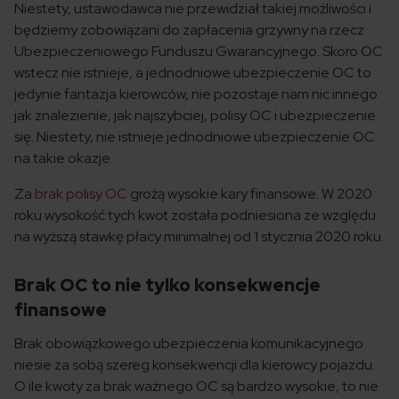
Niestety, ustawodawca nie przewidział takiej możliwości i
będziemy zobowiązani do zapłacenia grzywny na rzecz
Ubezpieczeniowego Funduszu Gwarancyjnego. Skoro OC
wstecz nie istnieje, a jednodniowe ubezpieczenie OC to
jedynie fantazja kierowców, nie pozostaje nam nic innego
jak znalezienie, jak najszybciej, polisy OC i ubezpieczenie
się. Niestety, nie istnieje jednodniowe ubezpieczenie OC
na takie okazje.
Za
brak polisy OC
grożą wysokie kary finansowe. W 2020
roku wysokość tych kwot została podniesiona ze względu
na wyższą stawkę płacy minimalnej od 1 stycznia 2020 roku.
Brak OC to nie tylko konsekwencje
finansowe
Brak obowiązkowego ubezpieczenia komunikacyjnego
niesie za sobą szereg konsekwencji dla kierowcy pojazdu.
O ile kwoty za brak ważnego OC są bardzo wysokie, to nie