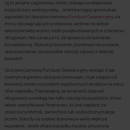
są to jedyne zagrożenia, które czekają na właściciela
pojazdu bez ważnej polisy. Jeżeli kierujący spowoduje
wypadek to Ubezpieczeniowy
Fundusz Gwarancyjny
, na
mocy obowiązujących przepisów, weźmie na siebie
rekompensatę wobec osób poszkodowanych w zdarzeniu
drogowym. Nie oznacza to, że sprawca nie poniesie
konsekwencji. Wprost przeciwnie, ponieważ nie posiada
ubezpieczenia, za wszystkie szkody zapłaci z własnej
kieszeni!
Ubezpieczeniowy Fundusz Gwarancyjny wystąpi z tak
zwanym regresem ubezpieczeniowym, czyli zażąda od
kierowcy zwrotu wszystkich wypłaconych środków na rzecz
ofiar wypadku. Pamiętajmy, że w ramach zdarzeń
drogowych powstają nie tylko szkody na pojeździe, które
łatwo zweryfikować finansowo, to jest zapłacić za
zniszczony błotnik, samochód lub uszkodzoną trakcję
jezdni. Szkody na osobie stanowią w wiele większe
wyzwanie. Jeżeli ofiara wypadku będzie zmuszona