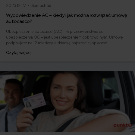
2023.12.27 •
Samochód
Wypowiedzenie AC – kiedy i jak można rozwiązać umowę
autocasco?
Ubezpieczenie autocasco (AC) – w przeciwieństwie do
ubezpieczenia OC – jest ubezpieczeniem dobrowolnym. Umowę
podpisujesz na 12 miesięcy, a składkę najczęściej opłacasz
jednorazowo. Co w przypadku, gdy udało Ci się znaleźć lepszą
Czytaj więcej
ofertę lub zdecydowałeś się sprzedać samochód w trakcie trwania
umowy? Sprawdź, w jakich sytuacjach ubezpieczenie AC wygasa
samo, a kiedy można odstąpić od umowy.