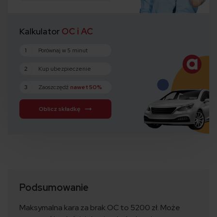
Kalkulator
OC i AC
1
Porównaj w 5 minut
2
Kup ubezpieczenie
3
Zaoszczędź
nawet 50%
Oblicz składkę
Podsumowanie
Maksymalna kara za brak OC to 5200 zł. Może