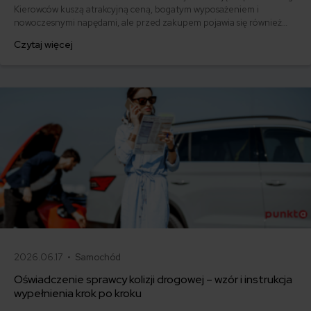
Kierowców kuszą atrakcyjną ceną, bogatym wyposażeniem i
nowoczesnymi napędami, ale przed zakupem pojawia się również
pytanie: ile kosztuje ich ubezpieczenie? Sprawdzamy, czy polisy
Czytaj więcej
komunikacyjne dla marek takich jak MG, BYD, Omoda, Jaecoo i BAIC
różnią się od ubezpieczeń dla popularnych aut europejskich,
japońskich i koreańskich.
2026.06.17 •
Samochód
Oświadczenie sprawcy kolizji drogowej – wzór i instrukcja
wypełnienia krok po kroku