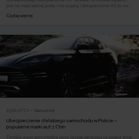
jeśli nie masz ważnej polisy i nie ryzykuj. Ubezpieczenie OC to nie
tylko obowiązek, ale też ochrona dla Ciebie i innych uczestników
Czytaj więcej
ruchu drogowego.
2026.07.23 •
Samochód
Ubezpieczenie chińskiego samochodu w Polsce –
popularne marki aut z Chin
Chińskie marki samochodów coraz śmielej wkraczają na polskie drogi.