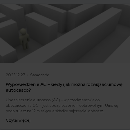
2023.12.27 •
Samochód
Wypowiedzenie AC – kiedy i jak można rozwiązać umowę
autocasco?
Ubezpieczenie autocasco (AC) – w przeciwieństwie do
ubezpieczenia OC – jest ubezpieczeniem dobrowolnym. Umowę
podpisujesz na 12 miesięcy, a składkę najczęściej opłacasz
jednorazowo. Co w przypadku, gdy udało Ci się znaleźć lepszą
Czytaj więcej
ofertę lub zdecydowałeś się sprzedać samochód w trakcie trwania
umowy? Sprawdź, w jakich sytuacjach ubezpieczenie AC wygasa