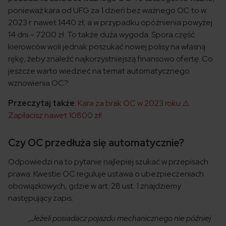
ponieważ kara od UFG za 1 dzień bez ważnego OC to w
2023 r. nawet 1440 zł, a w przypadku opóźnienia powyżej
14 dni – 7200 zł. To także duża wygoda. Spora część
kierowców woli jednak poszukać nowej polisy na własną
rękę, żeby znaleźć najkorzystniejszą finansowo ofertę. Co
jeszcze warto wiedzieć na temat automatycznego
wznowienia OC?
Przeczytaj także
:
Kara za brak OC w 2023 roku ⚠️
Zapłacisz nawet 10800 zł!
Czy OC przedłuża się automatycznie?
Odpowiedzi na to pytanie najlepiej szukać w przepisach
prawa. Kwestie OC reguluje ustawa o ubezpieczeniach
obowiązkowych, gdzie w art. 28 ust. 1 znajdziemy
następujący zapis:
„Jeżeli posiadacz pojazdu mechanicznego nie później