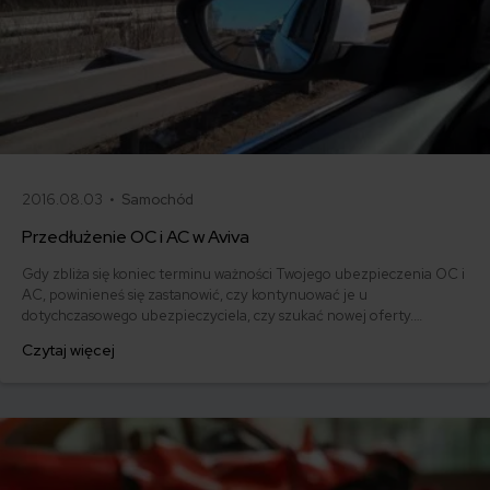
2016.08.03 •
Samochód
Przedłużenie OC i AC w Aviva
Gdy zbliża się koniec terminu ważności Twojego ubezpieczenia OC i
AC, powinieneś się zastanowić, czy kontynuować je u
dotychczasowego ubezpieczyciela, czy szukać nowej oferty.
Przedłużenie OC i AC w Avivie - oto jak to zrobić.
Czytaj więcej