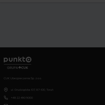
swoje auto.
Punkta
CUK Ubezpieczenia Sp. z o.o.
ul. Grudziądzka 107, 87-100, Toruń
+48 22 490 9000