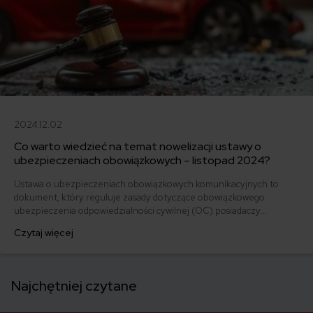
2024.12.02
Co warto wiedzieć na temat nowelizacji ustawy o
ubezpieczeniach obowiązkowych – listopad 2024?
Ustawa o ubezpieczeniach obowiązkowych komunikacyjnych to
dokument, który reguluje zasady dotyczące obowiązkowego
ubezpieczenia odpowiedzialności cywilnej (OC) posiadaczy
pojazdów mechanicznych w Polsce. Jakie są najważniejsze aspekty
Czytaj więcej
ustawy, znaczenie oraz konsekwencje braku ubezpieczenia? Jakie
obowiązki mają właściciele pojazdów oraz które instytucje są
odpowiedzialne za nadzorowanie przestrzegania przepisów?
Najchętniej czytane