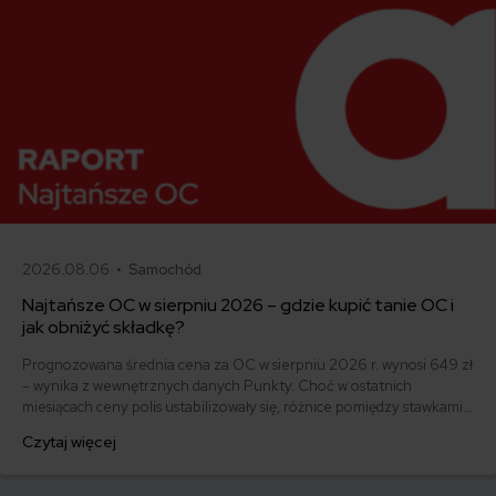
2026.08.06 •
Samochód
Najtańsze OC w sierpniu 2026 – gdzie kupić tanie OC i
jak obniżyć składkę?
Prognozowana średnia cena za OC w sierpniu 2026 r. wynosi 649 zł
– wynika z wewnętrznych danych Punkty. Choć w ostatnich
miesiącach ceny polis ustabilizowały się, różnice pomiędzy stawkami
za ubezpieczenie są ogromne. Jedni płacą zaledwie nieco ponad
Czytaj więcej
500 zł, inni – powyżej 1500 zł. Gdzie znaleźć najtańsze OC w Polsce
i jak obniżyć koszty ubezpieczenia samochodu? Odpowiadamy na
podstawie najnowszych danych z rynku.