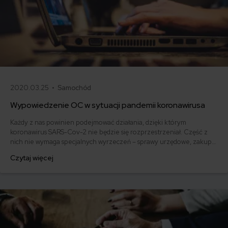
2020.03.25 •
Samochód
Wypowiedzenie OC w sytuacji pandemii koronawirusa
Każdy z nas powinien podejmować działania, dzięki którym
koronawirus SARS-Cov-2 nie będzie się rozprzestrzeniał. Część z
nich nie wymaga specjalnych wyrzeczeń – sprawy urzędowe, zakupy
spożywcze czy przedłużenie ubezpieczenia OC możesz załatwić
Czytaj więcej
bez wychodzenia z domu, czyli zdalnie.