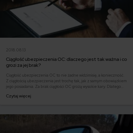
2018.08.13
Ciągłość ubezpieczenia OC: dlaczego jest tak ważna i co
grozi za jej brak?
Ciągłość ubezpieczenia OC to nie żadne widzimisię, a konieczność.
Z ciągłością ubezpieczenia jest trochę tak, jak z samym obowiązkiem
jego posiadania. Za brak ciągłości OC grożą wysokie kary. Dlatego
też warto wiedzieć kiedy następuje automatyczne przedłużenie OC,
Czytaj więcej
a kiedy sami musimy dopilnować terminów. Co tak naprawdę grozi za
przerwę w ubezpieczeniu? Wyjaśniamy!