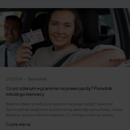
samo, a kiedy można odstąpić od umowy.
2025.11.14 •
Samochód
Co po zdanym egzaminie na prawo jazdy? Poradnik
młodego kierowcy
Właśnie zdałeś praktyczny egzamin na prawo jazdy? Świetnie!
Zanim jednak wsiądziesz za kierownicą własnego samochodu, musisz
dopełnić jeszcze kilka formalności. Co trzeba zrobić po zdaniu
egzaminu na prawo jazdy? Poznaj praktyczne wskazówki, dzięki
Czytaj więcej
którym szybko załatwisz sprawy urzędowe i będziesz mógł prowadzić