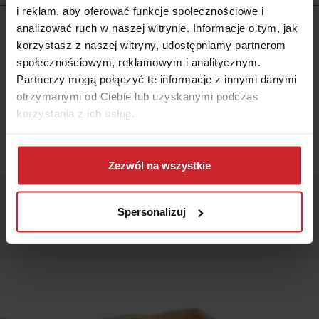
i reklam, aby oferować funkcje społecznościowe i
analizować ruch w naszej witrynie. Informacje o tym, jak
korzystasz z naszej witryny, udostępniamy partnerom
Wszystkie treści prezentowane na łamach niniejszej witryny
społecznościowym, reklamowym i analitycznym.
internetowej mają charakter wyłącznie informacyjno-edukacyjny,
Partnerzy mogą połączyć te informacje z innymi danymi
stanowiąc wyraz osobistych poglądów ich autora/ów oraz nie nie
otrzymanymi od Ciebie lub uzyskanymi podczas
powinny stanowić podstawy przy podejmowaniu decyzji
korzystania z ich usług.
biznesowych, inwestycyjnych, lub podatkowych, za które to decyzje
właściciel strony internetowej ani autorzy nie ponoszą jakiejkolwiek
odpowiedzialności.
Dowiedz się więcej na temat tego, kim jesteśmy, jak
można się z nami skontaktować i w jaki sposób
Zezwól na wszystkie
przetwarzamy dane osobowe w ramach
Polityki
prywatności
.
Spersonalizuj
Podobne artykuły