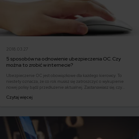
2018.03.27
5 sposobów na odnowienie ubezpieczenia OC. Czy
można to zrobić w internecie?
Ubezpieczenie OC jest obowiązkowe dla każdego kierowcy. To
niestety oznacza, że co rok musisz się zatroszczyć o wykupienie
nowej polisy bądź przedłużenie aktualnej. Zastanawiasz się, czy
możliwe jest odnowienie ubezpieczenia OC w internecie? Tutaj
Czytaj więcej
dowiesz się, jak można przedłużyć polisę. Są na to 4 podstawowe
sposoby.