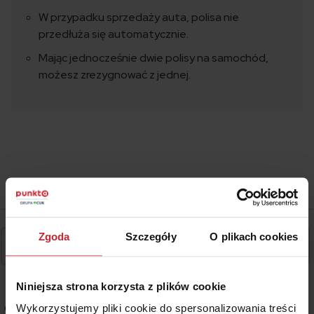
W przypadku sprzedaży auta, polisa nie
przedłuża się automatycznie.
Mając jednocześnie dwie polisy na samochód,
możesz zrezygnować z jednej.
Zgoda
Szczegóły
O plikach cookies
Niniejsza strona korzysta z plików cookie
Wykorzystujemy pliki cookie do spersonalizowania treści
0
KOMENTARZE