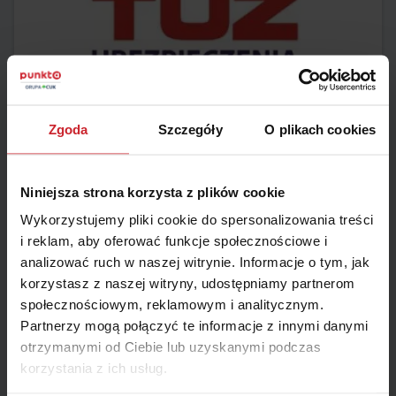
Zgoda
Szczegóły
O plikach cookies
2014.10.17
TUW TUZ ubezpieczenia
Niniejsza strona korzysta z plików cookie
Towarzystwo Ubezpieczeń Wzajemnych ubezpiecza swoich
Wykorzystujemy pliki cookie do spersonalizowania treści
klientów na zasadzie wzajemności, co oznacza, że aby zawrzeć
i reklam, aby oferować funkcje społecznościowe i
umowę, trzeba być członkiem towarzystwa. TUW TUZ to
analizować ruch w naszej witrynie. Informacje o tym, jak
całkowicie polska firma, bez obcego kapitału. Swoją ofertę
Czytaj więcej
kieruje przede wszystkim do małych i średnich firm, ale klient
korzystasz z naszej witryny, udostępniamy partnerom
indywidualny również znajdzie coś dla siebie wśród produktów
społecznościowym, reklamowym i analitycznym.
TUW TUZ ubezpieczenia.
Partnerzy mogą połączyć te informacje z innymi danymi
otrzymanymi od Ciebie lub uzyskanymi podczas
korzystania z ich usług.