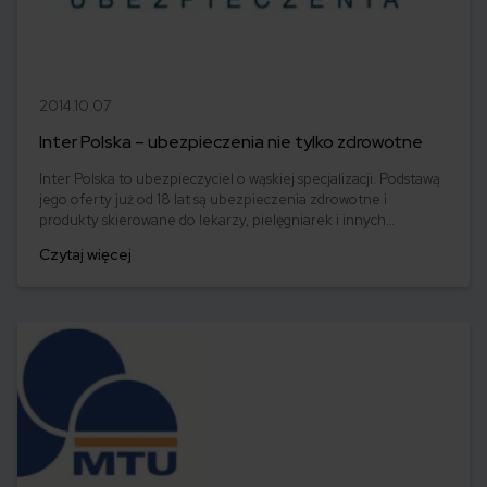
2014.10.07
Inter Polska – ubezpieczenia nie tylko zdrowotne
Inter Polska to ubezpieczyciel o wąskiej specjalizacji. Podstawą
jego oferty już od 18 lat są ubezpieczenia zdrowotne i
produkty skierowane do lekarzy, pielęgniarek i innych
podmiotów służby zdrowia. W Inter Polska ubezpieczysz też
Czytaj więcej
mieszkanie i wykupisz polisę na podróż. Towarzystwo nie
wydaje majątku na reklamę, dlatego nie jest szeroko znane, ale
wśród medyków ma wyrobioną renomę.