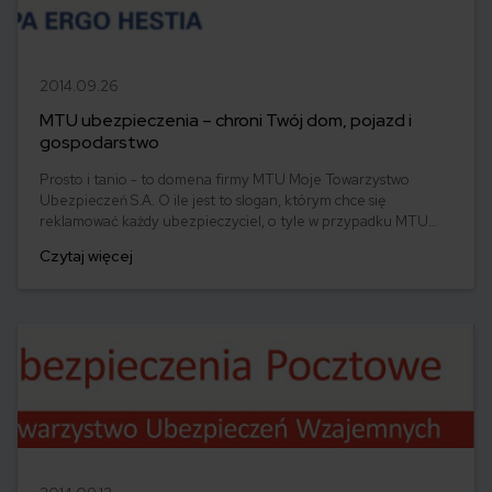
2014.09.26
MTU ubezpieczenia – chroni Twój dom, pojazd i
gospodarstwo
Prosto i tanio - to domena firmy MTU Moje Towarzystwo
Ubezpieczeń S.A. O ile jest to slogan, którym chce się
reklamować każdy ubezpieczyciel, o tyle w przypadku MTU
wytarta fraza okazuje się być bliższa prawdy niż kiedykolwiek.
Czytaj więcej
Niskie koszty operacyjne towarzystwa pozwalają na stworzenie
oferty atrakcyjnej zarówno cenowo jak i jakościowo.