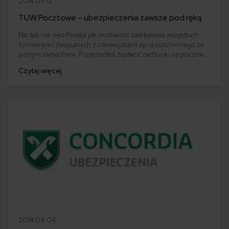
2014.09.12
TUW Pocztowe – ubezpieczenia zawsze pod ręką
Nic tak nie nęci Polaka jak możliwość załatwienia wszystkich
formalności związanych z obowiązkami życia codziennego za
jednym zamachem. Przyszedłeś zapłacić rachunki na poczcie,
masz konto w Banku Pocztowym, a do tego potrzebujesz
Czytaj więcej
ubezpieczenia? Pocztowe TUW zaoferuje Ci kupno polisy
komunikacyjnej lub majątkowej, a wszelkich formalności
dopełnisz w najbliższej placówce pocztowej lub u listonosza.
2014.09.04