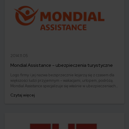
2014.11.05
Mondial Assistance – ubezpieczenia turystyczne
Logo firmy i jej nazwa bezsprzecznie kojarzą się z czasem dla
większości ludzi przyjemnym – wakacjami, urlopem, podróżą.
Mondial Assistance specjalizuje się właśnie w ubezpieczeniach
podróżnych oraz usługach assistance. Wchodzi w skład grupy
Czytaj więcej
kapitałowej Allianz i jest najstarszą firmą europejską oferującą
tego typu usługi.