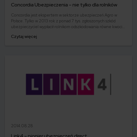
Concordia Ubezpieczenia – nie tylko dla rolników
Concordia jest ekspertem w sektorze ubezpieczeń Agro w
Polsce. Tylko w 2013 rok z ponad 7 tys. zgłoszonych szkód
ubezpieczyciel wypłacił rolnikom odszkodowania równe kwocie
66 milionów złotych. Concordia Ubezpieczenia to nie tylko
Czytaj więcej
oferta skierowana dla rolników.
2014.08.28
Link4 – pionier ubezpieczeń direct