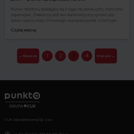
Numer telefonu składający się z ciągu tej samej cyfry, nietrudno
zapamiętać. Zwłaszcza jeśli ten matematyczny symbol jest
także częścią znaku firmowego ubezpieczyciela. Link4 było
pierwszym na polskim rynku towarzystwem działającym na
Czytaj więcej
zasadzie direct, czyli oferującym ubezpieczenia przez telefon i
Internet. Jakimi jeszcze usprawnieniami zaskakuje swoich
klientów Link4?
Stronicowanie
1
2
3
4
←
Nowsze
Starsze
→
wpisów
Punkta
CUK Ubezpieczenia Sp. z o.o.