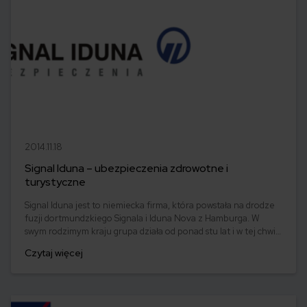
2014.11.18
Signal Iduna – ubezpieczenia zdrowotne i
turystyczne
Signal Iduna jest to niemiecka firma, która powstała na drodze
fuzji dortmundzkiego Signala i Iduna Nova z Hamburga. W
swym rodzimym kraju grupa działa od ponad stu lat i w tej chwili
jest jedną z największych instytucji finansowo-
Czytaj więcej
ubezpieczeniowych w Niemczech. W Polsce Signal Iduna
ubezpieczenia prowadzi działalność od 2001 roku.