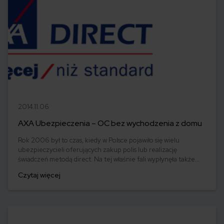
2014.11.06
AXA Ubezpieczenia – OC bez wychodzenia z domu
Rok 2006 był to czas, kiedy w Polsce pojawiło się wielu
ubezpieczycieli oferujących zakup polis lub realizację
świadczeń metodą direct. Na tej właśnie fali wypłynęła także
AXA Direct (obecnie AXA Ubezpieczenia), reklamująca się jako
Czytaj więcej
firma, z którą do komunikacji wystarczy telefon. Klient łatwo i
tanio mógł kupić pakiet ubezpieczeń. Do tej pory AXA
pozostaje ważnym graczem na rynku direct.