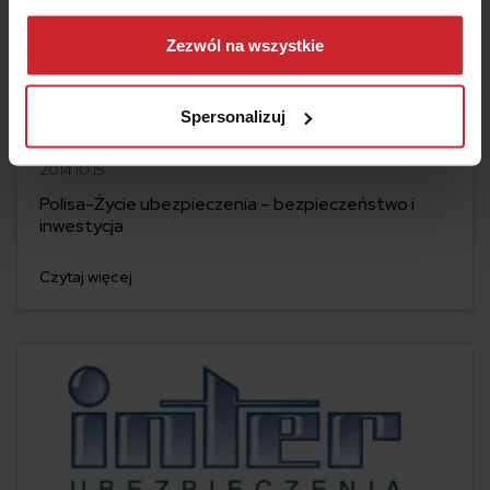
Dowiedz się więcej na temat tego, kim jesteśmy, jak
można się z nami skontaktować i w jaki sposób
Zezwól na wszystkie
przetwarzamy dane osobowe w ramach
Polityki
prywatności
.
Spersonalizuj
2014.10.15
Polisa-Życie ubezpieczenia – bezpieczeństwo i
inwestycja
Czytaj więcej