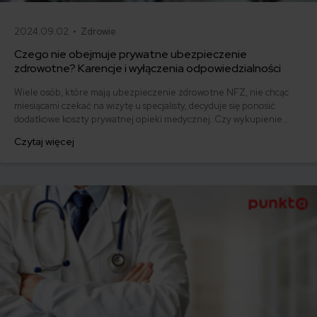
2024.09.02 •
Zdrowie
Czego nie obejmuje prywatne ubezpieczenie
zdrowotne? Karencje i wyłączenia odpowiedzialności
Wiele osób, które mają ubezpieczenie zdrowotne NFZ, nie chcąc
miesiącami czekać na wizytę u specjalisty, decyduje się ponosić
dodatkowe koszty prywatnej opieki medycznej. Czy wykupienie
dobrowolnego ubezpieczenia zdrowotnego zapewnia oczekiwaną
Czytaj więcej
ochronę w najtrudniejszym okresie? W tym artykule dowiesz się,
jakie wyłączenia i karencje stosują najczęściej ubezpieczyciele
oferujący prywatne ubezpieczenie zdrowotne.