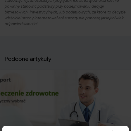
stanowiąc wyraz osobistych poglądów ich autora/ów oraz nie nie
powinny stanowić podstawy przy podejmowaniu decyzji
biznesowych, inwestycyjnych, lub podatkowych, za które to decyzje
właściciel strony internetowej ani autorzy nie ponoszą jakiejkolwiek
odpowiedzialności.
Podobne artykuły