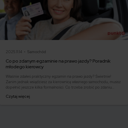
2025.11.14 •
Samochód
Co po zdanym egzaminie na prawo jazdy? Poradnik
młodego kierowcy
Właśnie zdałeś praktyczny egzamin na prawo jazdy? Świetnie!
Zanim jednak wsiądziesz za kierownicą własnego samochodu, musisz
dopełnić jeszcze kilka formalności. Co trzeba zrobić po zdaniu
egzaminu na prawo jazdy? Poznaj praktyczne wskazówki, dzięki
Czytaj więcej
którym szybko załatwisz sprawy urzędowe i będziesz mógł prowadzić
swoje auto.