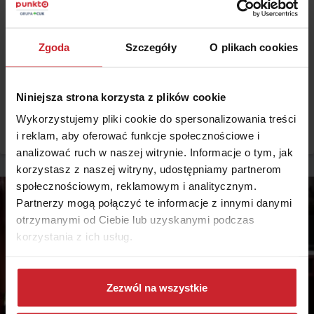
2016.04.05
Najlepsze dobrowolne ubezpieczenie zdrowotne.
Zgoda
Szczegóły
O plikach cookies
Porównanie pakietów [RAPORT]
Niewydolność NFZ powoduje, że coraz więcej Polaków kupuje
Niniejsza strona korzysta z plików cookie
dobrowolne ubezpieczenie zdrowotne. Porównywarka ubezpieczeń
mfind.pl przetestowała dostępne na rynku pakiety medyczne.
Wykorzystujemy pliki cookie do spersonalizowania treści
Dowiedz się, które ubezpieczenie zdrowotne będzie dla Ciebie
Czytaj więcej
i reklam, aby oferować funkcje społecznościowe i
najlepsze.
analizować ruch w naszej witrynie. Informacje o tym, jak
korzystasz z naszej witryny, udostępniamy partnerom
społecznościowym, reklamowym i analitycznym.
Partnerzy mogą połączyć te informacje z innymi danymi
otrzymanymi od Ciebie lub uzyskanymi podczas
korzystania z ich usług.
Dowiedz się więcej na temat tego, kim jesteśmy, jak
można się z nami skontaktować i w jaki sposób
Zezwól na wszystkie
przetwarzamy dane osobowe w ramach
Polityki