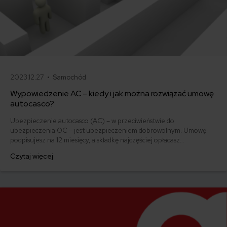
2023.12.27 •
Samochód
Wypowiedzenie AC – kiedy i jak można rozwiązać umowę
autocasco?
Ubezpieczenie autocasco (AC) – w przeciwieństwie do
ubezpieczenia OC – jest ubezpieczeniem dobrowolnym. Umowę
podpisujesz na 12 miesięcy, a składkę najczęściej opłacasz
jednorazowo. Co w przypadku, gdy udało Ci się znaleźć lepszą
Czytaj więcej
ofertę lub zdecydowałeś się sprzedać samochód w trakcie trwania
umowy? Sprawdź, w jakich sytuacjach ubezpieczenie AC wygasa
samo, a kiedy można odstąpić od umowy.