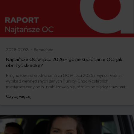
2026.07.08 •
Samochód
Najtańsze OC w lipcu 2026 – gdzie kupić tanie OC i jak
obniżyć składkę?
Prognozowana średnia cena za OC w lipcu 2026 r. wynosi 653 zł –
wynika z wewnętrznych danych Punkty. Choć w ostatnich
miesiącach ceny polis ustabilizowały się, różnice pomiędzy stawkami
za ubezpieczenie są ogromne. Jedni płacą zaledwie nieco ponad
Czytaj więcej
500 zł, inni – więcej niż 1500 zł. Gdzie znaleźć najtańsze OC w
Polsce i jak obniżyć koszty ubezpieczenia samochodu?
Odpowiadamy na podstawie najnowszych danych z rynku.