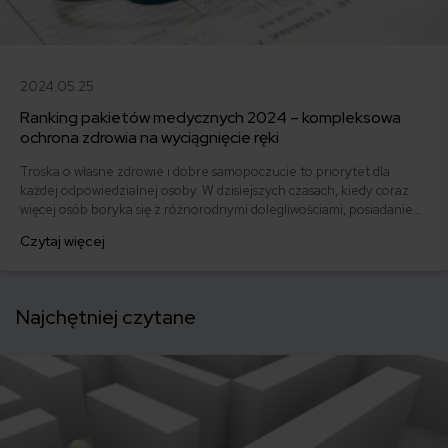
2024.05.25
Ranking pakietów medycznych 2024 – kompleksowa
ochrona zdrowia na wyciągnięcie ręki
Troska o własne zdrowie i dobre samopoczucie to priorytet dla
każdej odpowiedzialnej osoby. W dzisiejszych czasach, kiedy coraz
więcej osób boryka się z różnorodnymi dolegliwościami, posiadanie
prywatnego ubezpieczenia medycznego staje się coraz bardziej
Czytaj więcej
popularne. Ranking pakietów medycznych 2024 to kompleksowe
zestawienie najlepszych ofert, które pozwoli Ci wybrać optymalną
ochronę.
Najchętniej czytane