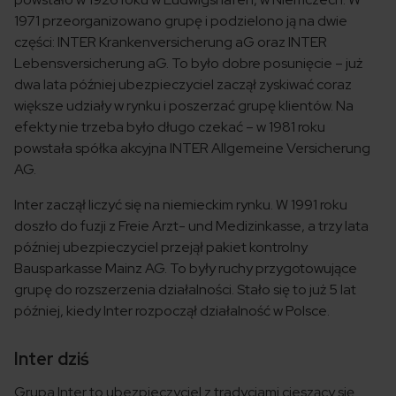
1971 przeorganizowano grupę i podzielono ją na dwie
części: INTER Krankenversicherung aG oraz INTER
Lebensversicherung aG. To było dobre posunięcie – już
dwa lata później ubezpieczyciel zaczął zyskiwać coraz
większe udziały w rynku i poszerzać grupę klientów. Na
efekty nie trzeba było długo czekać – w 1981 roku
powstała spółka akcyjna INTER Allgemeine Versicherung
AG.
Inter zaczął liczyć się na niemieckim rynku. W 1991 roku
doszło do fuzji z Freie Arzt- und Medizinkasse, a trzy lata
później ubezpieczyciel przejął pakiet kontrolny
Bausparkasse Mainz AG. To były ruchy przygotowujące
grupę do rozszerzenia działalności. Stało się to już 5 lat
później, kiedy Inter rozpoczął działalność w Polsce.
Inter dziś
Grupa Inter to ubezpieczyciel z tradycjami cieszący się