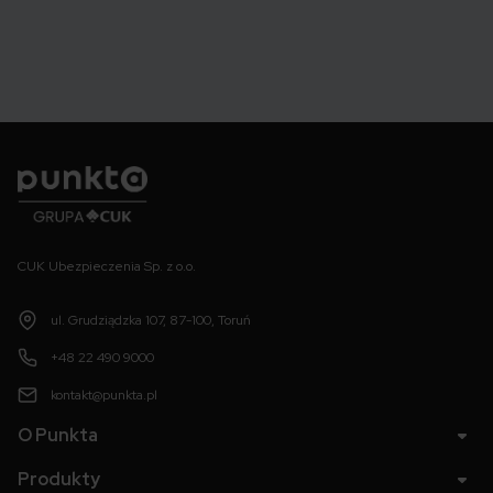
Punkta
CUK Ubezpieczenia Sp. z o.o.
ul. Grudziądzka 107, 87-100, Toruń
+48 22 490 9000
kontakt@punkta.pl
O Punkta
Produkty