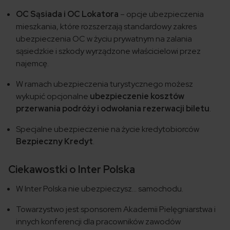
OC Sąsiada i OC Lokatora
– opcje ubezpieczenia
mieszkania, które rozszerzają standardowy zakres
ubezpieczenia OC w życiu prywatnym na zalania
sąsiedzkie i szkody wyrządzone właścicielowi przez
najemcę.
W ramach ubezpieczenia turystycznego możesz
wykupić opcjonalne
ubezpieczenie kosztów
przerwania podróży i odwołania rezerwacji biletu
.
Specjalne ubezpieczenie na życie kredytobiorców
Bezpieczny Kredyt
.
Ciekawostki o Inter Polska
W Inter Polska nie ubezpieczysz… samochodu.
Towarzystwo jest sponsorem Akademii Pielęgniarstwa i
innych konferencji dla pracowników zawodów