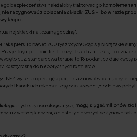
snego bezpieczeństwa należałoby traktować go
komplemenent
 nie rezygnować z opłacania składki ZUS – bo w razie pro
wy kłopot.
tualnej składki na „czarną godzinę”.
pii raka piersi to nawet 700 tys złotych! Skąd się biorą takie su
. Przy jednym podaniu trzeba użyć trzech ampułek, co oznacza
 wycięto guz, standardowa terapia to 18 podań, co daje kwotę
jemy, koszty rosną do niebotycznych rozmiarów.
 tys. NFZ wycenia operację u pacjenta z nowotworem jamy ustnej
horych tkanek i ich rekonstrukcję oraz sześciotygodniowy pobyt
rdiologicznych czy neurologicznych,
mogą sięgać milionów zło
osztu z własnej kieszeni, a niestety nie wszystkie życiowe sytua
medyczny?