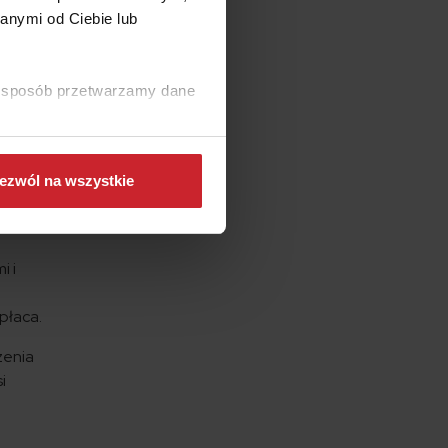
anymi od Ciebie lub
łoby się
ki sposób przetwarzamy dane
.
 życia.
ak dość
ezwól na wszystkie
re
i i
płaca.
zenia
i