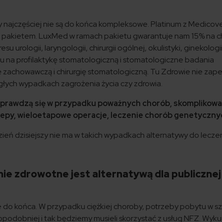
y najczęściej nie są do końca kompleksowe. Platinum z Medicov
ęte pakietem. LuxMed w ramach pakietu gwarantuje nam 15% na ch
 urologii, laryngologii, chirurgii ogólnej, okulistyki, ginekologii
u na profilaktykę stomatologiczną i stomatologiczne badania
 zachowawczą i chirurgię stomatologiczną. Tu Zdrowie nie zap
głych wypadkach zagrożenia życia czy zdrowia.
sprawdzą się w przypadku poważnych chorób, skomplikow
py, wieloetapowe operacje, leczenie chorób genetyczny
zień dzisiejszy nie ma w takich wypadkach alternatywy do lecze
e zdrowotne jest alternatywą dla publicznej
do końca. W przypadku ciężkiej choroby, potrzeby pobytu w sz
opodobniej i tak będziemy musieli skorzystać z usług NFZ. Wyk