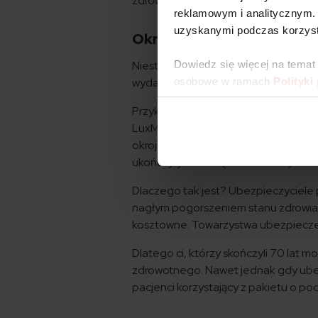
zdrowia?
reklamowym i analitycznym. 
uzyskanymi podczas korzysta
Okrojona oferta dla osób 
Niestety zakres opieki z prywatnych
Dowiedz się więcej na temat
wydawać na pierwszy rzut oka. Przed
osobowe w ramach
Polityki
Przykładowo w Lux Medzie wśród paki
LuxMed ma co prawda pakiety dedyko
okrojony. W Tu Zdrowie kalkulator p
ukończyły 72 lata (rocznik 1946).
Dlaczego tak jest? Ubezpieczyciele 
nagłym pogorszeniem stanu zdrowia. 
kosztowne. Towarzystwa ubezpieczeni
Dlatego ci, którzy skończyli 70 lat
zdrowotnego. Nawet jednak gdy ubezpi
pacjenci korzystający z pakietu o p