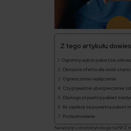
Z tego artykułu dowiesz
Ogromny wybór pakietów zdrowo
Okrojona oferta dla osób stars
Ograniczenia i wyłączenia
Czy prywatne ubezpieczenie zdr
Dla kogo prywatny pakiet medy
Ile zapłacę za prywatny pakiet
Podsumowanie
Na wizytę u endokrynologa na NFZ trz