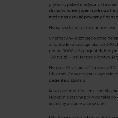
prywatny pakiet medyczny, dla wła
do państwowej opieki zdrowotnej,
może nas czekać poważny finanso
Nie sprawdzi się też odkładanie ewen
Orientacyjny koszt pięcioletniej tera
ampułka leku kosztuje około 3000 zł
ponad 9000 zł. U pacjentek, którym
150 tys. zł. – jeśli leczenie kontynu
Nie grozi Ci rak piersi? Na ponad 30
lub krtani. Cena obejmuje wycięcie c
pacjenta w szpitalu.
Koszty operacji i leczenia chorób ka
Nikogo nie stać na pokrycie takiego k
jesteśmy w stanie przewidzieć.
Dla kogo prywatny pakiet 