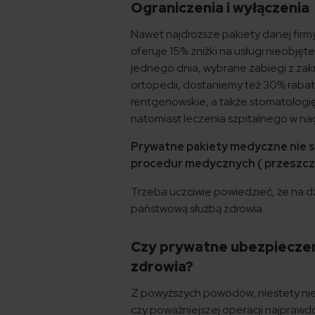
Ograniczenia i wyłączenia
Nawet najdroższe pakiety danej firm
oferuje 15% zniżki na usługi nieobj
jednego dnia, wybrane zabiegi z zakresu
ortopedii, dostaniemy też 30% rabat
rentgenowskie, a także stomatologię
natomiast leczenia szpitalnego w na
Prywatne pakiety medyczne nie 
procedur medycznych ( przeszcze
Trzeba uczciwie powiedzieć, że na d
państwową służbą zdrowia.
Czy prywatne ubezpieczeni
zdrowia?
Z powyższych powodów, niestety nie 
czy poważniejszej operacji najprawd