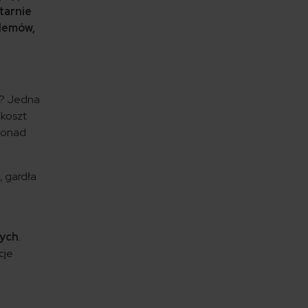
arnie
blemów,
my? Jedna
 koszt
 ponad
, gardła
tych
.
cje