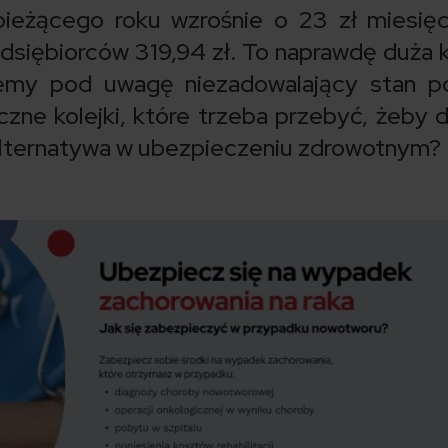
ieżącego roku wzrośnie o 23 zł miesięc
edsiębiorców 319,94 zł. To naprawdę duża 
emy pod uwagę niezadowalający stan po
czne kolejki, które trzeba przebyć, żeby 
t alternatywa w ubezpieczeniu zdrowotnym?