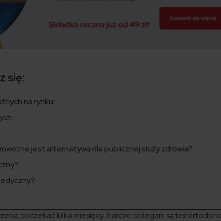
 się:
tnych na rynku
zych
owotne jest alternatywą dla publicznej służy zdrowia?
czny?
 medyczny?
eba poczekać kilka miesięcy, bardzo oblegani są też ortodonci,