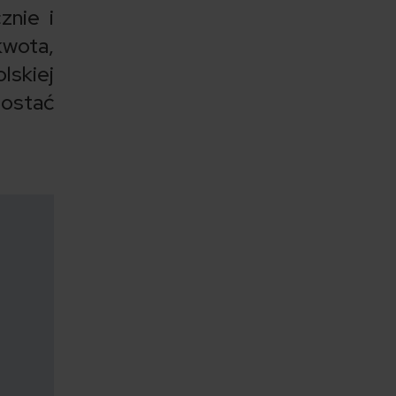
znie i
kwota,
lskiej
dostać