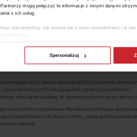
Partnerzy mogą połączyć te informacje z innymi danymi otrzym
nia z ich usług.
starszych
 pakietów medycznych często nie jest tak kompleksowy, jak mog
 tego, kim jesteśmy, jak można się z nami skontaktować i w ja
e wszystkim mało ubezpieczycieli ma ofertę dla osób starszych
 prywatności
.
etów dla dorosłych znajdziemy oferty tylko dla osób do 65 roku
wane również seniorom do 80 roku życia, ich zakres jest jedn
Spersonalizuj
Z
rzestaje podawać szacunkową cenę za pakiet przy osobach, któ
postrzegają osoby starsze jako najbardziej zagrożone chorobam
Leczenie osób po 70 roku życia jest często i czasochłonne i
owe zwyczajnie uważają, że ubezpieczanie tej grupy się nie o
 mogą mieć problem z wybraniem dla siebie prywatnego ubezpiec
eczyciel będzie miał dla nich ofertę, zapłacą drożej niż młods
odobnym zakresie.