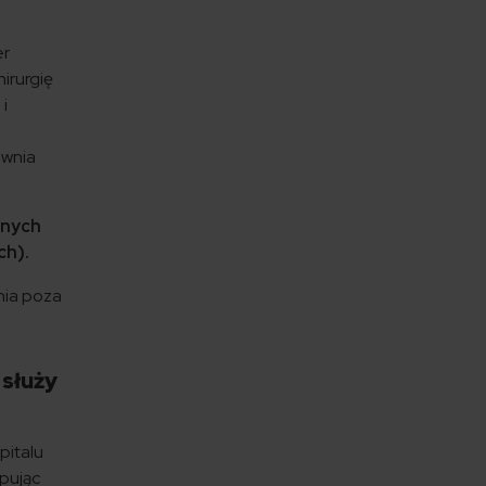
er
irurgię
 i
ewnia
anych
ch).
nia poza
 służy
pitalu
upując