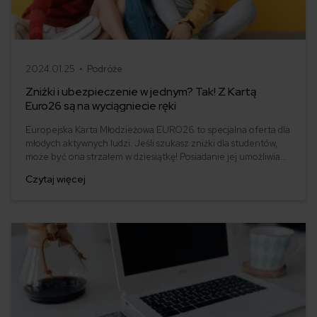
2024.01.25 •
Podróże
Zniżki i ubezpieczenie w jednym? Tak! Z Kartą
Euro26 są na wyciągniecie ręki
Europejska Karta Młodzieżowa EURO26 to specjalna oferta dla
młodych aktywnych ludzi. Jeśli szukasz zniżki dla studentów,
może być ona strzałem w dziesiątkę! Posiadanie jej umożliwia
skorzystanie ze zniżek w 3.000 punktów w Polsce i 51.000 w
Czytaj więcej
całej Europie! Przyglądamy się, co oferuje Euro26 i jak łączy się
z ubezpieczeniem. Wahają się one od 61 zł do 173 zł.