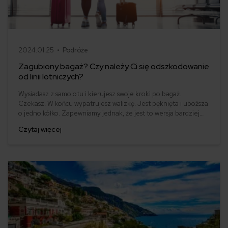
2024.01.25 •
Podróże
Zagubiony bagaż? Czy należy Ci się odszkodowanie
od linii lotniczych?
Wysiadasz z samolotu i kierujesz swoje kroki po bagaż.
Czekasz. W końcu wypatrujesz walizkę. Jest pęknięta i uboższa
o jedno kółko. Zapewniamy jednak, że jest to wersja bardziej
optymistyczna. Ta mniej zakłada taki obrazek: wysiadasz z
Czytaj więcej
samolotu i kierujesz kroki po bagaż. Czekasz. Z taśmy znikają
kolejne bagaże, a Twojego brak. Czy należy Ci się
odszkodowanie od linii lotniczych za zagubiony bagaż?