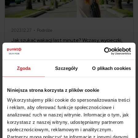
2023.12.27 •
Podróże
Jak szukać wakacji last minute? Wczasy, wycieczki,
oferty – co i gdzie można znaleźć?
To mogą być wakacje życia – spontaniczny, tygodniowy urlop,
oszczędności odłożone na koncie, chęć przeżycia
Zgoda
Szczegóły
O plikach cookies
niezapomnianych przygód. Wystarczy tylko wszystko mądrze,
ale przede wszystkim szybko zaplanować. Jak z głową
Czytaj więcej
zorganizować wakacje last minute? Jakie wczasy, wycieczki,
ofert możesz znaleźć i gdzie szukać?
Niniejsza strona korzysta z plików cookie
Wykorzystujemy pliki cookie do spersonalizowania treści
i reklam, aby oferować funkcje społecznościowe i
analizować ruch w naszej witrynie. Informacje o tym, jak
korzystasz z naszej witryny, udostępniamy partnerom
społecznościowym, reklamowym i analitycznym.
Partnerzy mogą połączyć te informacje z innymi danymi