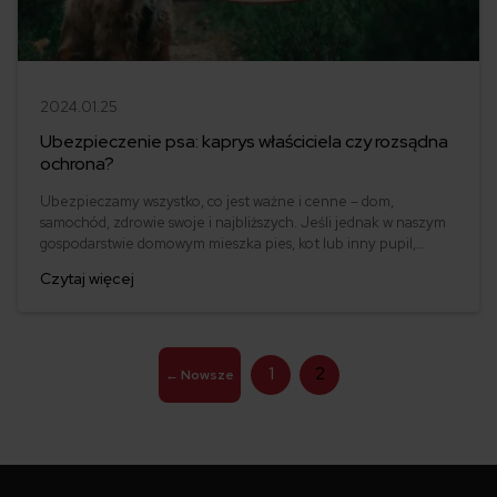
2024.01.25
Ubezpieczenie psa: kaprys właściciela czy rozsądna
ochrona?
Ubezpieczamy wszystko, co jest ważne i cenne – dom,
samochód, zdrowie swoje i najbliższych. Jeśli jednak w naszym
gospodarstwie domowym mieszka pies, kot lub inny pupil,
podczas wybierania polisy, pomyślmy także o nim. Czy można
Czytaj więcej
ubezpieczyć psa, czy jedynie siebie od zniszczeń
spowodowanych przez niego? Sprawdzamy!
Stronicowanie
1
2
←
Nowsze
wpisów