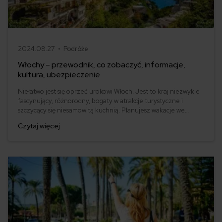
2024.08.27 •
Podróże
Włochy – przewodnik, co zobaczyć, informacje,
kultura, ubezpieczenie
Niełatwo jest się oprzeć urokowi Włoch. Jest to kraj niezwykle
fascynujący, różnorodny, bogaty w atrakcje turystyczne i
szczycący się niesamowitą kuchnią. Planujesz wakacje we
Włoszech? Sprawdź nasz przewodnik, w którym znajdziesz
Czytaj więcej
wszystkie niezbędne informacje i ciekawostki o Italii. Kultura,
ubezpieczenie, co zobaczyć?