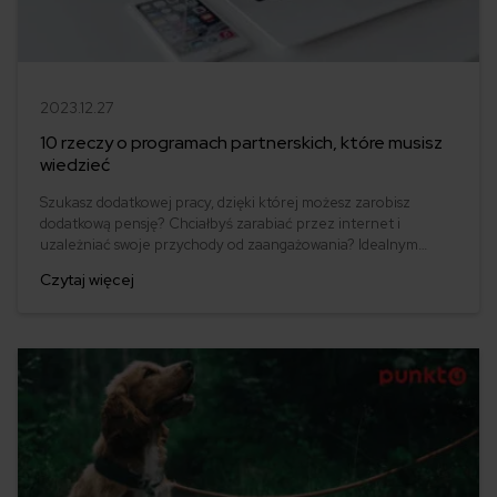
2023.12.27
10 rzeczy o programach partnerskich, które musisz
wiedzieć
Szukasz dodatkowej pracy, dzięki której możesz zarobisz
dodatkową pensję? Chciałbyś zarabiać przez internet i
uzależniać swoje przychody od zaangażowania? Idealnym
rozwiązaniem będzie dla Ciebie program partnerski. Sprawdź,
Czytaj więcej
co powinieneś o nim wiedzieć, by móc się wzbogacić. Program
partnerski Mfind to idealna propozycja dla wydawców z branży
finansów, motoryzacji, czy ubezpieczeń.