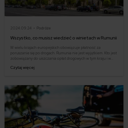
2024.09.24 •
Podróże
Wszystko, co musisz wiedzieć o winietach w Rumunii
W wielu krajach europejskich obowiązuje płatność za
poruszanie się po drogach. Rumunia nie jest wyjątkiem. Kto jest
zobowiązany do uiszczania opłat drogowych w tym kraju i w
jakiej formie się je pobiera? Warto sprawdzić, jak przygotować
Czytaj więcej
się do podróży przez Rumunię, aby uniknąć kar.