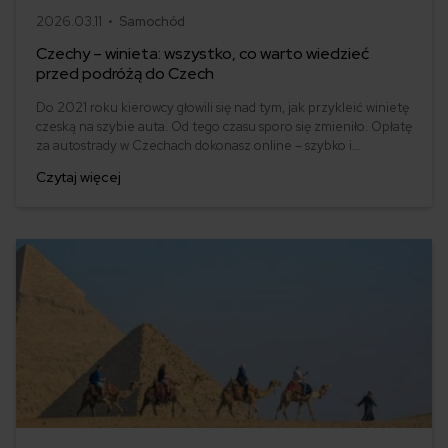
2026.03.11 •
Samochód
Czechy – winieta: wszystko, co warto wiedzieć
przed podróżą do Czech
Do 2021 roku kierowcy głowili się nad tym, jak przykleić winietę
czeską na szybie auta. Od tego czasu sporo się zmieniło. Opłatę
za autostrady w Czechach dokonasz online – szybko i
wygodnie. Ile w 2022 roku musimy zapłacić za przejazd? Na jak
Czytaj więcej
długo możemy ją kupić?