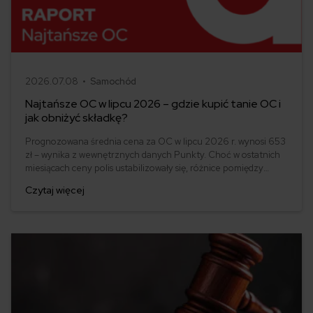
2026.07.08 •
Samochód
Najtańsze OC w lipcu 2026 – gdzie kupić tanie OC i
jak obniżyć składkę?
Prognozowana średnia cena za OC w lipcu 2026 r. wynosi 653
zł – wynika z wewnętrznych danych Punkty. Choć w ostatnich
miesiącach ceny polis ustabilizowały się, różnice pomiędzy
stawkami za ubezpieczenie są ogromne. Jedni płacą zaledwie
Czytaj więcej
nieco ponad 500 zł, inni – więcej niż 1500 zł. Gdzie znaleźć
najtańsze OC w Polsce i jak obniżyć koszty ubezpieczenia
samochodu? Odpowiadamy na podstawie najnowszych danych
z rynku.