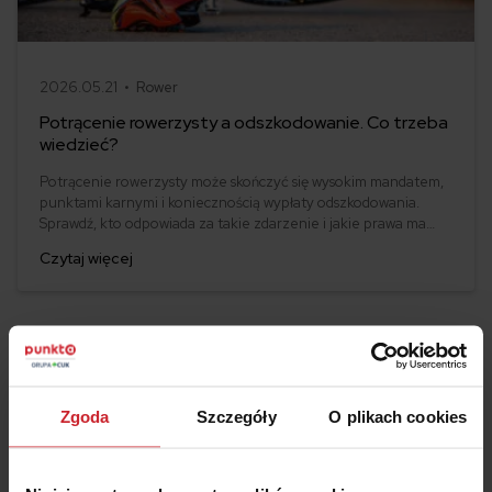
2026.05.21 •
Rower
Potrącenie rowerzysty a odszkodowanie. Co trzeba
wiedzieć?
Potrącenie rowerzysty może skończyć się wysokim mandatem,
punktami karnymi i koniecznością wypłaty odszkodowania.
Sprawdź, kto odpowiada za takie zdarzenie i jakie prawa ma
poszkodowany.
Czytaj więcej
Zgoda
Szczegóły
O plikach cookies