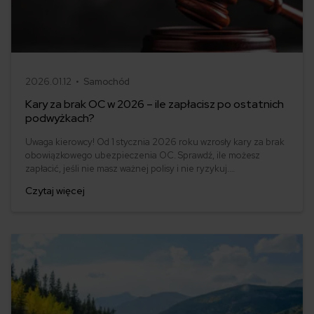
2026.01.12 •
Samochód
Kary za brak OC w 2026 – ile zapłacisz po ostatnich
podwyżkach?
Uwaga kierowcy! Od 1 stycznia 2026 roku wzrosły kary za brak
obowiązkowego ubezpieczenia OC. Sprawdź, ile możesz
zapłacić, jeśli nie masz ważnej polisy i nie ryzykuj.
Ubezpieczenie OC to nie tylko obowiązek, ale też ochrona dla
Czytaj więcej
Ciebie i innych uczestników ruchu drogowego.