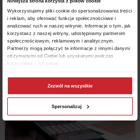
Niniejsza strona korzysta z plików cookie
Wykorzystujemy pliki cookie do spersonalizowania treści
i reklam, aby oferować funkcje społecznościowe i
2024.08.30 •
Podróże
analizować ruch w naszej witrynie. Informacje o tym, jak
korzystasz z naszej witryny, udostępniamy partnerom
Planujesz wycieczki w góry? Pamiętaj o
społecznościowym, reklamowym i analitycznym.
odpowiednim ubezpieczeniu!
Partnerzy mogą połączyć te informacje z innymi danymi
Chodzenie po górach to jeden z ulubionych sposobów
otrzymanymi od Ciebie lub uzyskanymi podczas
Polaków na spędzanie długich weekendów i nie tylko. Aby
korzystania z ich usług.
cieszyć się spokojną głową podczas wycieczek górskich, warto
wykupić przed wyjazdem polisę turystyczną. Zobacz, dlaczego
Czytaj więcej
to tak ważne i jakie ubezpieczenie górskie wybrać.
Dowiedz się więcej na temat tego, kim jesteśmy, jak
można się z nami skontaktować i w jaki sposób
Zezwól na wszystkie
przetwarzamy dane osobowe w ramach
Polityki
prywatności
.
Spersonalizuj