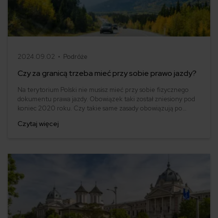
2024.09.02 •
Podróże
Czy za granicą trzeba mieć przy sobie prawo jazdy?
Na terytorium Polski nie musisz mieć przy sobie fizycznego
dokumentu prawa jazdy. Obowiązek taki został zniesiony pod
koniec 2020 roku. Czy takie same zasady obowiązują po
przekroczeniu granicy? Dowiedz się, jakie konsekwencje
Czytaj więcej
wywołuje brak prawa jazdy przy kontroli za granicą.