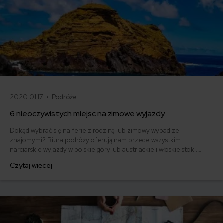
2020.01.17 •
Podróże
6 nieoczywistych miejsc na zimowe wyjazdy
Dokąd wybrać się na ferie z rodziną lub zimowy wypad ze
znajomymi? Biura podróży oferują nam przede wszystkim
narciarskie wyjazdy w polskie góry lub austriackie i włoskie stoki.
Popularne są też wyjazdy do europejskich stolic. Co jednak wybrać,
Czytaj więcej
jeśli nie chcemy jechać tam gdzie wszyscy i szukamy nieoczywistych
miejsc na zimowe wypady?