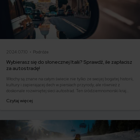
2024.07.10 •
Podróże
Wybierasz się do słonecznej Italii? Sprawdź, ile zapłacisz
za autostradę!
Włochy są znane na całym świecie nie tylko ze swojej bogatej historii,
kultury i zapierającej dech w piersiach przyrody, ale również z
doskonale rozwiniętej sieci autostrad. Ten śródziemnomorski kraj
może się poszczycić ponad 7 000 kilometrami dróg szybkiego
Czytaj więcej
ruchu, które umożliwiają sprawne przemieszczanie się między
najbardziej odległymi regionami.