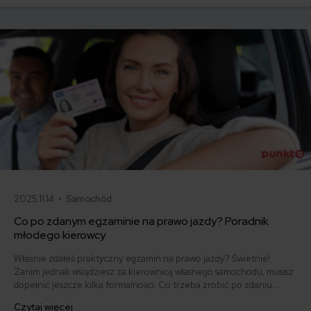
i jak obniżyć koszty ubezpieczenia samochodu? Odpowiadamy na
podstawie najnowszych danych z rynku.
2025.11.14 •
Samochód
Co po zdanym egzaminie na prawo jazdy? Poradnik
młodego kierowcy
Właśnie zdałeś praktyczny egzamin na prawo jazdy? Świetnie!
Zanim jednak wsiądziesz za kierownicą własnego samochodu, musisz
dopełnić jeszcze kilka formalności. Co trzeba zrobić po zdaniu
egzaminu na prawo jazdy? Poznaj praktyczne wskazówki, dzięki
Czytaj więcej