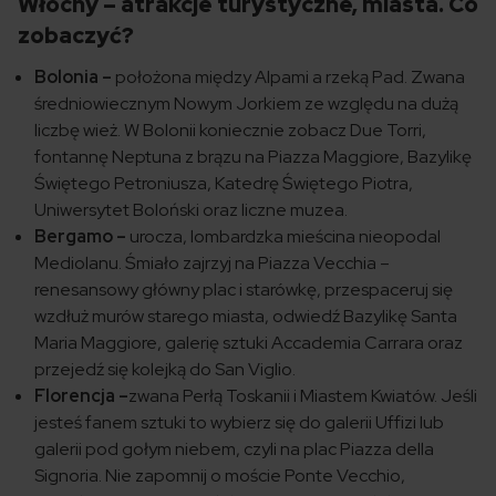
Włochy – atrakcje turystyczne, miasta. Co
zobaczyć?
Bolonia –
położona między Alpami a rzeką Pad. Zwana
średniowiecznym Nowym Jorkiem ze względu na dużą
liczbę wież. W Bolonii koniecznie zobacz Due Torri,
fontannę Neptuna z brązu na Piazza Maggiore, Bazylikę
Świętego Petroniusza, Katedrę Świętego Piotra,
Uniwersytet Boloński oraz liczne muzea.
Bergamo –
urocza, lombardzka mieścina nieopodal
Mediolanu. Śmiało zajrzyj na Piazza Vecchia –
renesansowy główny plac i starówkę, przespaceruj się
wzdłuż murów starego miasta, odwiedź Bazylikę Santa
Maria Maggiore, galerię sztuki Accademia Carrara oraz
przejedź się kolejką do San Viglio.
Florencja –
zwana Perłą Toskanii i Miastem Kwiatów. Jeśli
jesteś fanem sztuki to wybierz się do galerii Uffizi lub
galerii pod gołym niebem, czyli na plac Piazza della
Signoria. Nie zapomnij o moście Ponte Vecchio,