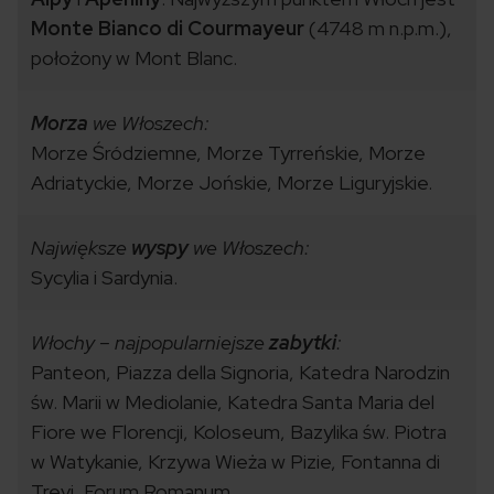
Monte Bianco di Courmayeur
(4748 m n.p.m.),
położony w Mont Blanc.
Morza
we Włoszech:
Morze Śródziemne, Morze Tyrreńskie, Morze
Adriatyckie, Morze Jońskie, Morze Liguryjskie.
Największe
wyspy
we Włoszech:
Sycylia i Sardynia.
Włochy – najpopularniejsze
zabytki
:
Panteon, Piazza della Signoria, Katedra Narodzin
św. Marii w Mediolanie, Katedra Santa Maria del
Fiore we Florencji, Koloseum, Bazylika św. Piotra
w Watykanie, Krzywa Wieża w Pizie, Fontanna di
Trevi, Forum Romanum.