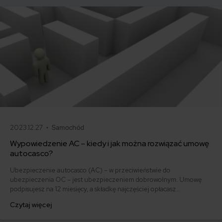
2023.12.27 •
Samochód
Wypowiedzenie AC – kiedy i jak można rozwiązać umowę
autocasco?
Ubezpieczenie autocasco (AC) – w przeciwieństwie do
ubezpieczenia OC – jest ubezpieczeniem dobrowolnym. Umowę
podpisujesz na 12 miesięcy, a składkę najczęściej opłacasz
jednorazowo. Co w przypadku, gdy udało Ci się znaleźć lepszą
Czytaj więcej
ofertę lub zdecydowałeś się sprzedać samochód w trakcie trwania
umowy? Sprawdź, w jakich sytuacjach ubezpieczenie AC wygasa