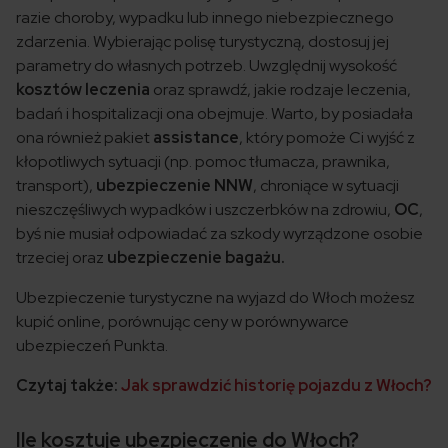
razie choroby, wypadku lub innego niebezpiecznego
zdarzenia. Wybierając polisę turystyczną, dostosuj jej
parametry do własnych potrzeb. Uwzględnij wysokość
kosztów leczenia
oraz sprawdź, jakie rodzaje leczenia,
badań i hospitalizacji ona obejmuje. Warto, by posiadała
ona również pakiet
assistance
, który pomoże Ci wyjść z
kłopotliwych sytuacji (np. pomoc tłumacza, prawnika,
transport),
ubezpieczenie NNW
, chroniące w sytuacji
nieszczęśliwych wypadków i uszczerbków na zdrowiu,
OC
,
byś nie musiał odpowiadać za szkody wyrządzone osobie
trzeciej oraz
ubezpieczenie bagażu.
Ubezpieczenie turystyczne na wyjazd do Włoch możesz
kupić online, porównując ceny w porównywarce
ubezpieczeń Punkta.
Czytaj także:
Jak sprawdzić historię pojazdu z Włoch?
Ile kosztuje ubezpieczenie do Włoch?