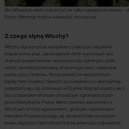
We Włoszech warto zobaczyć nie tylko największe miasta – c
Rzym i Wenecję trzeba odwiedzić chociaż raz.
Z czego słyną Włochy?
Włochy słyną przede wszystkim z pięknych zabytków,
krajobrazów, plaż, zapierających dech w piersiach gór,
znanych projektantów i domów mody, wybitnych dzieł
sztuki, aromatycznej kawy, smacznego wina, najlepszej
pasty, pizzy i tiramisu. Słyną również ze swojej historii –
będąc tam, możesz zwiedzić pozostałości po starożytnej
potędze kraju, np. Koloseum w Rzymie. Kraj ten kojarzy się z
też z papieżem i tłumami chrześcijan zgromadzonych
przed Bazyliką św. Piotra. Warto również wspomnieć o
Włochach, którzy są przemiłym, głośnym i żywiołowym
narodem.Przemieszczając się uliczkami Italii na każdym
kroku usłyszysz
Ciao!
Uśmiechnij się wówczas i odpowiedz