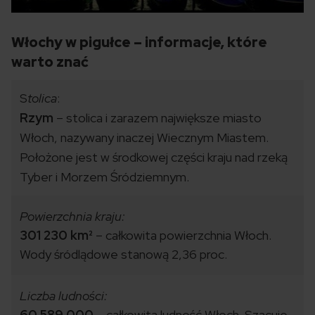
Włochy w pigułce – informacje, które
warto znać
S
tolica
:
Rzym
– stolica i zarazem największe miasto
Włoch, nazywany inaczej Wiecznym Miastem.
Położone jest w środkowej części kraju nad rzeką
Tyber i Morzem Śródziemnym.
Powierzchnia kraju:
301 230 km²
– całkowita powierzchnia Włoch.
Wody śródlądowe stanową 2,36 proc.
Liczba ludności:
60 589 000
– całkowita ludność Włoch. Szacuje