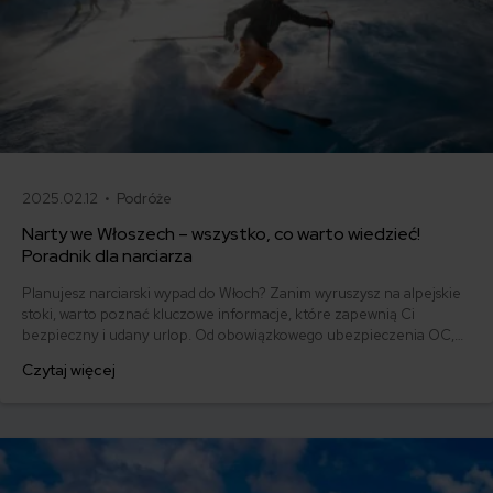
2025.02.12 •
Podróże
Narty we Włoszech – wszystko, co warto wiedzieć!
Poradnik dla narciarza
Planujesz narciarski wypad do Włoch? Zanim wyruszysz na alpejskie
stoki, warto poznać kluczowe informacje, które zapewnią Ci
bezpieczny i udany urlop. Od obowiązkowego ubezpieczenia OC,
przez wybór odpowiedniego ośrodka, po lokalne zwyczaje –
Czytaj więcej
przygotowanie to podstawa. Odkryj, na co zwrócić uwagę, by w pełni
cieszyć się białym szaleństwem w sercu Italii.