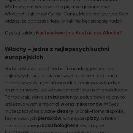
Warto wspomnieć również o pięknych jeziorach we
Włoszech, takich jak Garda, Como, Maggiore czy Iseo. Sam
widzisz, że podczas urlopu w Italii nie będziesz się nudził!
Czytaj także:
Narty w kwietniu Austria czy Włochy?
Włochy – jedna z najlepszych kuchni
europejskich
Kuchnia włoska, obok kuchni francuskiej, jest jedną z
najlepszych i najpopularniejszych kuchni europejskich.
Przede wszystkim jest różnorodna, ponieważ w każdym
regionie możesz skosztować innych lokalnych smakołyków.
Północ kraju słynie z
ryżu
i
polenty
, południowe rejony to
królestwo wyśmienitych
oliw
oraz
makaronów
. W Sycylii
możesz liczyć na pyszne
desery
, w Emilii-Romanii spróbuj
faszerowanych
pierożków
, w Neapolu
pizzy
, w Bolonii
niezastąpionego
sosu bolognese
a w Turynie
kurczaków
. Tradycyjny włoski posiłek składa się z