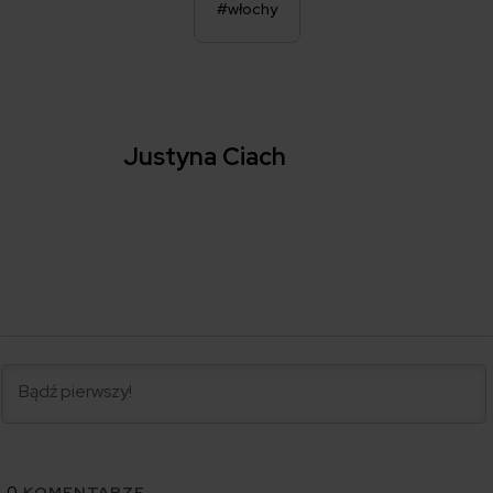
#włochy
Justyna Ciach
0
KOMENTARZE