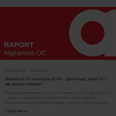
samo, a kiedy można odstąpić od umowy.
2026.08.06 •
Samochód
Najtańsze OC w sierpniu 2026 – gdzie kupić tanie OC i
jak obniżyć składkę?
Prognozowana średnia cena za OC w sierpniu 2026 r. wynosi 649 zł
– wynika z wewnętrznych danych Punkty. Choć w ostatnich
miesiącach ceny polis ustabilizowały się, różnice pomiędzy stawkami
za ubezpieczenie są ogromne. Jedni płacą zaledwie nieco ponad
Czytaj więcej
500 zł, inni – powyżej 1500 zł. Gdzie znaleźć najtańsze OC w Polsce