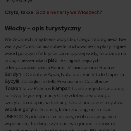
im tym samym.
Czytaj także:
Gdzie na narty we Włoszech?
Włochy – opis turystyczny
We Włoszech znajdziesz wszystko, czego zapragniesz. Nie
wierzysz? Jeśli cenisz sobie leniuchowanie na plaży i kąpiel
wśród gorących fal krystalicznie czystej wody, to udaj się na
jedną z nieziemskich
plaż
. Do najpiękniejszych
zdecydowanie należą Baunei, Villasimius oraz Bosa w
Sardynii
, Otranto w Apulii, Noto oraz San Vito lo Capo na
Sycylii
, Castiglione della Pescaia oraz Capalbio w
Toskanii
oraz Pollica w
Kampanii
. Jeśli zaś jesteś w dobrej
kondycji fizycznej i marzy Ci się zdobycie włoskiego
szczytu, to udaj się na trekking. Ukochane przez turystów
włoskie góry
to Dolomity, które znajdują się na liście
UNESCO. Są idealne dla narciarzy, osób uprawiających
wspinaczkę, trekking czy kolarstwo górskie. Jednym z
najpiękniejszych łańcuchów górskich jest
Marmolada
.