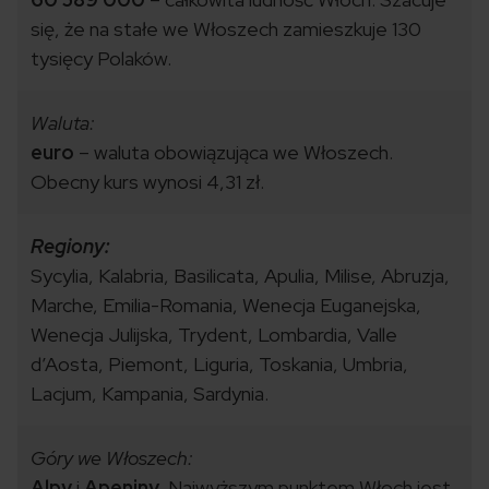
się, że na stałe we Włoszech zamieszkuje 130
tysięcy Polaków.
Waluta:
euro
– waluta obowiązująca we Włoszech.
Obecny kurs wynosi 4,31 zł.
Regiony:
Sycylia, Kalabria, Basilicata, Apulia, Milise, Abruzja,
Marche, Emilia-Romania, Wenecja Euganejska,
Wenecja Julijska, Trydent, Lombardia, Valle
d’Aosta, Piemont, Liguria, Toskania, Umbria,
Lacjum, Kampania, Sardynia.
Góry we Włoszech:
Alpy
i
Apeniny
. Najwyższym punktem Włoch jest