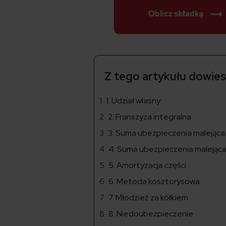
Z tego artykułu dowiesz
1. Udział własny
2. Franszyza integralna
3. Suma ubezpieczenia malejąca
4. Suma ubezpieczenia malejąc
5. Amortyzacja części
6. Metoda kosztorysowa
7. Młodzież za kółkiem
8. Niedoubezpieczenie