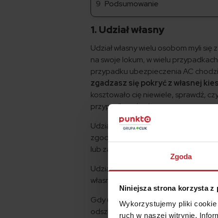
Podsumowanie
1. Udział własny
Udział własny wielu osobom myli się
na swoje lokum, w wielu przypadkach 
przypadku ubezpieczenia AC chodzi 
zgadzasz się pokryć z własnej kie
kosztowało cię niewiele, sprawdź, cz
przypadku szkody.
Udział własny oznacza, że firma ubez
zgodziłeś się w umowie – często nie
lub zapomina, z czego wynikała atra
Zgoda
Udział własny może być wyrażony w p
własnego, dostaniesz tylko 80% od
Niniejsza strona korzysta z
Gdy udział własny wyrażony jest kwo
Wykorzystujemy pliki cookie 
odszkodowania albo dostaniesz… kilka
ruch w naszej witrynie. Inf