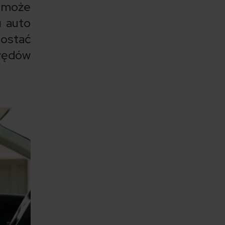
 może
u auto
dostać
błędów