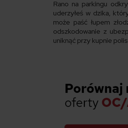
Rano na parkingu odkr
uderzyłeś w dzika, któ
może paść łupem złodz
odszkodowanie z ubezpi
uniknąć przy kupnie poli