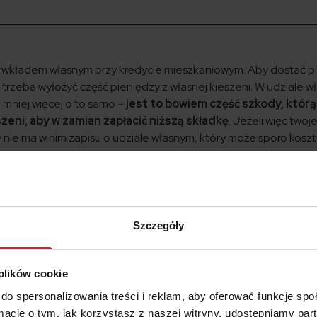
 z wkładem własnym przy kredycie mieszkaniowym. Aby dostać p
trzeba wyłożyć część pieniędzy z własnej kieszeni. W udziale 
mniej więcej o to samo –
jest to bowiem część szkody, którą
szeni, aby w zamian zapłacić niższą składkę
. Jeżeli więc twoj
y nie ma w nim zapisu o udziale własnym, który może sporo kos
pieczeniowa zwróci Ci tylko część kosztów naprawy. Część, na 
świadomie. Wielu kierowców nie wczytuje się w warunki ubezpiec
kcyjna cena ubezpieczenia.
Szczegóły
rocentach lub kwotowo. Jeżeli zdecydujesz się na 20% udziału
szkodowania.
 plików cookie
towo, to w przypadku małej szkody wcale nie dostaniesz
do spersonalizowania treści i reklam, aby oferować funkcje sp
 złotych. Na przykład jeśli udział własny wynosi 500 zł, a szkod
ormacje o tym, jak korzystasz z naszej witryny, udostępniamy p