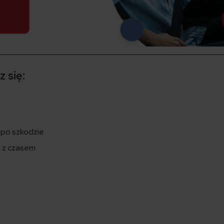
 się:
 po szkodzie
a z czasem