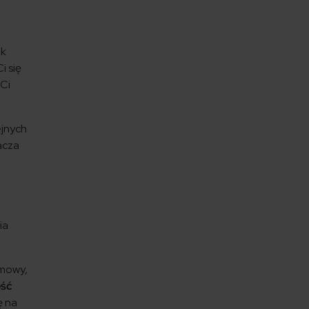
ak
i się
 Ci
ejnych
acza
ia
umowy,
ość
ę na