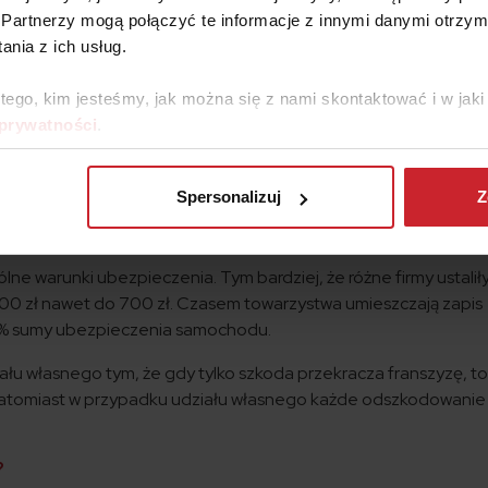
zpieczyciel wypłaci Ci 50 zł odszkodowania.
Partnerzy mogą połączyć te informacje z innymi danymi otrzym
nia z ich usług.
 tego, kim jesteśmy, jak można się z nami skontaktować i w ja
a nie dostaniesz w ogóle. Do takich należy franszyza integraln
 prywatności
.
 których ubezpieczycielom nie opłaca się likwidować.
 lakieru będzie kosztować np. 300 złotych, niektóre firmy nie 
Spersonalizuj
Z
 Z jakiego powodu? Dla nich koszty związane z likwidacją szkod
.
ne warunki ubezpieczenia. Tym bardziej, że różne firmy ustalił
00 zł nawet do 700 zł. Czasem towarzystwa umieszczają zapis
0% sumy ubezpieczenia samochodu.
ziału własnego tym, że gdy tylko szkoda przekracza franszyzę, t
atomiast w przypadku udziału własnego każde odszkodowanie 
?