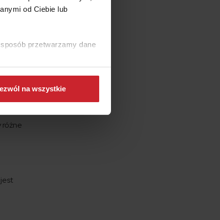
anymi od Ciebie lub
ki sposób przetwarzamy dane
a. To
chcą
ezwól na wszystkie
y bywają
y różne
o
jest