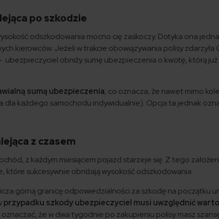
lejąca po szkodzie
ej wysokość odszkodowania mocno cię zaskoczy. Dotyka ona jedn
h kierowców. Jeżeli w trakcie obowiązywania polisy zdarzyła C
– ubezpieczyciel obniży sumę ubezpieczenia o kwotę, którą już
awialną sumą ubezpieczenia
, co oznacza, że nawet mimo kol
na dla każdego samochodu indywidualnie). Opcja ta jednak ozn
lejąca z czasem
ochód, z każdym miesiącem pojazd starzeje się. Z tego założen
, które sukcesywnie obniżają wysokość odszkodowania.
cza górną granicę odpowiedzialności za szkodę na początku 
 w
przypadku szkody ubezpieczyciel musi uwzględnić wart
o oznaczać, że w dwa tygodnie po zakupieniu polisy masz szans