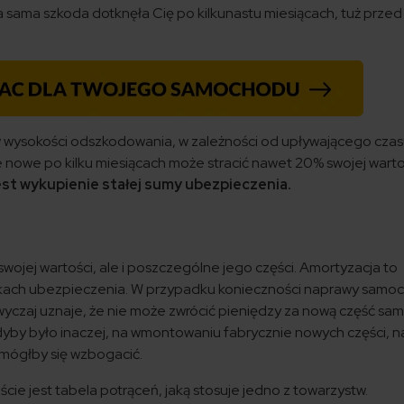
 sama szkoda dotknęła Cię po kilkunastu miesiącach, tuż prze
w wysokości odszkodowania, w zależności od upływającego czas
ie nowe po kilku miesiącach może stracić nawet 20% swojej warto
st wykupienie stałej sumy ubezpieczenia.
 swojej wartości, ale i poszczególne jego części. Amortyzacja to
kach ubezpieczenia. W przypadku konieczności naprawy samo
yczaj uznaje, że nie może zwrócić pieniędzy za nową część sa
Gdyby było inaczej, na wmontowaniu fabrycznie nowych części, 
ta mógłby się wzbogacić.
e jest tabela potrąceń, jaką stosuje jedno z towarzystw.