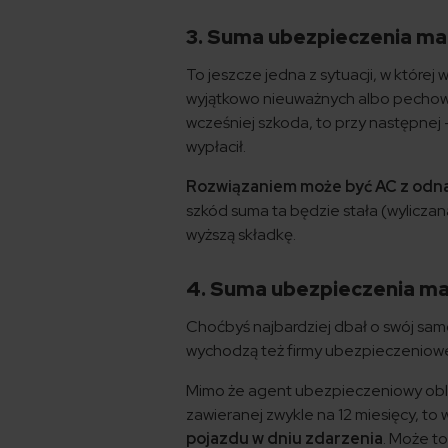
3. Suma ubezpieczenia ma
To jeszcze jedna z sytuacji, w któr
wyjątkowo nieuważnych albo pechowyc
wcześniej szkoda, to przy następnej 
wypłacił.
Rozwiązaniem może być AC z odn
szkód suma ta będzie stała (wylicza
wyższą składkę.
4. Suma ubezpieczenia ma
Choćbyś najbardziej dbał o swój sam
wychodzą też firmy ubezpieczeniowe
Mimo że agent ubezpieczeniowy obli
zawieranej zwykle na 12 miesięcy, to
pojazdu w dniu zdarzenia
. Może t