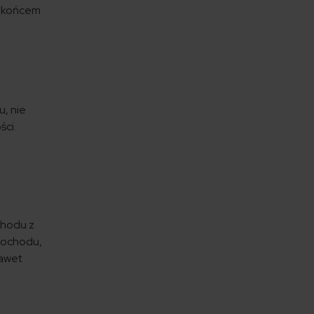
d końcem
u, nie
ści.
chodu z
mochodu,
nawet