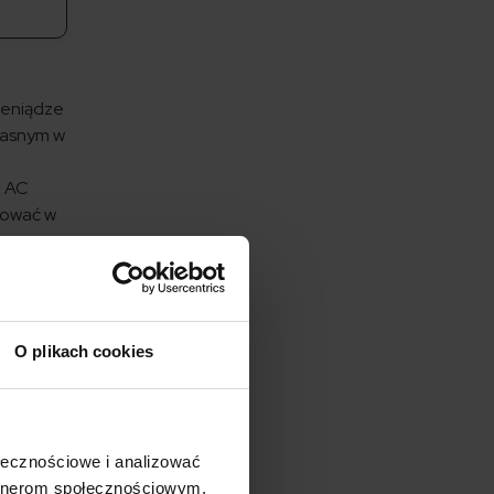
ieniądze
własnym w
e AC
ztować w
którą
zenia
O plikach cookies
ołecznościowe i analizować
a
artnerom społecznościowym,