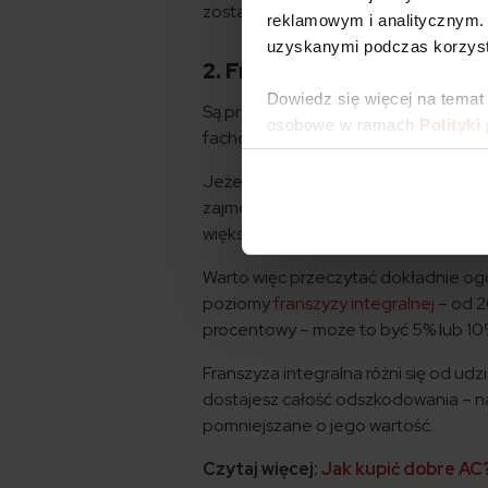
została wyceniona na 550 zł, to ube
reklamowym i analitycznym. 
uzyskanymi podczas korzysta
2. Franszyza integralna
Dowiedz się więcej na temat
Są przypadki, w których odszkodowani
osobowe w ramach
Polityki
fachowe pojęcie odnosi się do szkód,
Jeżeli naprawa drobnego zarysowania
zajmować się tak drobnymi sprawami.
większe niż sam rachunek z warsztatu
Warto więc przeczytać dokładnie ogól
poziomy
franszyzy integralnej
– od 2
procentowy – może to być 5% lub 1
Franszyza integralna różni się od ud
dostajesz całość odszkodowania – n
pomniejszane o jego wartość.
Czytaj więcej:
Jak kupić dobre AC