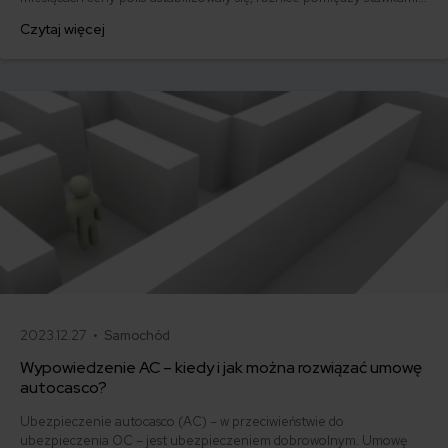
za ubezpieczenie są ogromne. Jedni płacą zaledwie nieco ponad
Czytaj więcej
500 zł, inni – powyżej 1500 zł. Gdzie znaleźć najtańsze OC w Polsce
i jak obniżyć koszty ubezpieczenia samochodu? Odpowiadamy na
podstawie najnowszych danych z rynku.
2023.12.27 •
Samochód
Wypowiedzenie AC – kiedy i jak można rozwiązać umowę
autocasco?
Ubezpieczenie autocasco (AC) – w przeciwieństwie do
ubezpieczenia OC – jest ubezpieczeniem dobrowolnym. Umowę