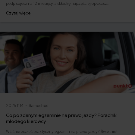
podpisujesz na 12 miesięcy, a składkę najczęściej opłacasz
jednorazowo. Co w przypadku, gdy udało Ci się znaleźć lepszą
Czytaj więcej
ofertę lub zdecydowałeś się sprzedać samochód w trakcie trwania
umowy? Sprawdź, w jakich sytuacjach ubezpieczenie AC wygasa
samo, a kiedy można odstąpić od umowy.
2025.11.14 •
Samochód
Co po zdanym egzaminie na prawo jazdy? Poradnik
młodego kierowcy
Właśnie zdałeś praktyczny egzamin na prawo jazdy? Świetnie!