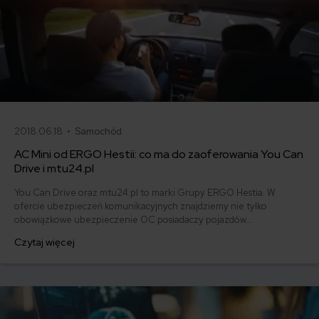
2018.06.18 •
Samochód
AC Mini od ERGO Hestii: co ma do zaoferowania You Can
Drive i mtu24.pl
You Can Drive oraz mtu24.pl to marki Grupy ERGO Hestia. W
ofercie ubezpieczeń komunikacyjnych znajdziemy nie tylko
obowiązkowe ubezpieczenie OC posiadaczy pojazdów
mechanicznych- ochronę możemy rozszerzyć o ubezpieczenia
Czytaj więcej
dobrowolne min. AC, Assistance czy Szyby. Wśród nich AC Mini -
Autocasco w ograniczonym zakresie, za niższą cenę. Jakie korzyści
daje AC Mini? W jakich sytuacjach się sprawdzi?