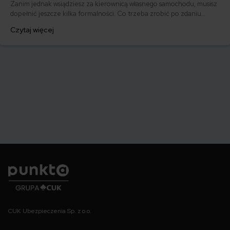
Zanim jednak wsiądziesz za kierownicą własnego samochodu, musisz
dopełnić jeszcze kilka formalności. Co trzeba zrobić po zdaniu
egzaminu na prawo jazdy? Poznaj praktyczne wskazówki, dzięki
Czytaj więcej
którym szybko załatwisz sprawy urzędowe i będziesz mógł prowadzić
swoje auto.
Punkta
CUK Ubezpieczenia Sp. z o.o.