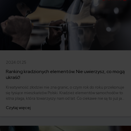
2024.01.25
Ranking kradzionych elementów. Nie uwierzysz, co mogą
ukraść!
Kreatywność złodziei nie zna granic, o czym rok do roku przekonuje
się tysiące mieszkańców Polski. Kradzież elementów samochodów to
istna plaga, która towarzyszy nam od lat. Co ciekawe nie są to już jak
dawniej radia, a znacznie bardziej zaskakujące części. Sprawdź nasz
Czytaj więcej
ranking!