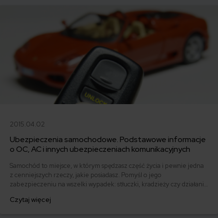
2015.04.02
Ubezpieczenia samochodowe. Podstawowe informacje
o OC, AC i innych ubezpieczeniach komunikacyjnych
Samochód to miejsce, w którym spędzasz część życia i pewnie jedna
z cenniejszych rzeczy, jakie posiadasz. Pomyśl o jego
zabezpieczeniu na wszelki wypadek: stłuczki, kradzieży czy działania
żywiołów. W tym artykule przedstawiamy w skrócie wszystkie
Czytaj więcej
ubezpieczenia samochodowe.