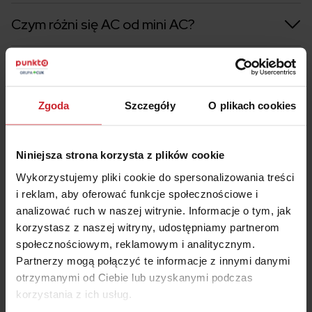
Czym różni się AC od mini AC?
Kiedy nie opłaca się AC?
Zgoda
Szczegóły
O plikach cookies
Niniejsza strona korzysta z plików cookie
Podsumowanie
Wykorzystujemy pliki cookie do spersonalizowania treści
i reklam, aby oferować funkcje społecznościowe i
analizować ruch w naszej witrynie. Informacje o tym, jak
Polisa mini AC to rodzaj ubezpieczenia
korzystasz z naszej witryny, udostępniamy partnerom
autocasco, charakteryzująca się ograniczonym
społecznościowym, reklamowym i analitycznym.
zakresem odpowiedzialności. Oferuje głównie
Partnerzy mogą połączyć te informacje z innymi danymi
ochronę w przypadku całkowitej utraty pojazdu,
otrzymanymi od Ciebie lub uzyskanymi podczas
takiej jak kradzież, zniszczenie w klęsce
korzystania z ich usług.
żywiołowej lub pożar.