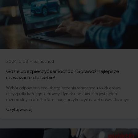
2024.10.08 •
Samochód
Gdzie ubezpieczyć samochód? Sprawdź najlepsze
rozwiązanie dla siebie!
Wybór odpowiedniego ubezpieczenia samochodu to kluczowa
decyzja dla każdego kierowcy. Rynek ubezpieczeń jest pełen
różnorodnych ofert, które mogą przytłoczyć nawet doświadczonych
kierowców. W tym artykule przedstawimy najlepsze rozwiązania,
Czytaj więcej
które łączą w pełną ochronę, atrakcyjne warunki i konkurencyjne
ceny. Dowiedz się, co warto wziąć pod uwagę przy wyborze
ubezpieczenia samochodu i gdzie znaleźć najlepszą ofertę.