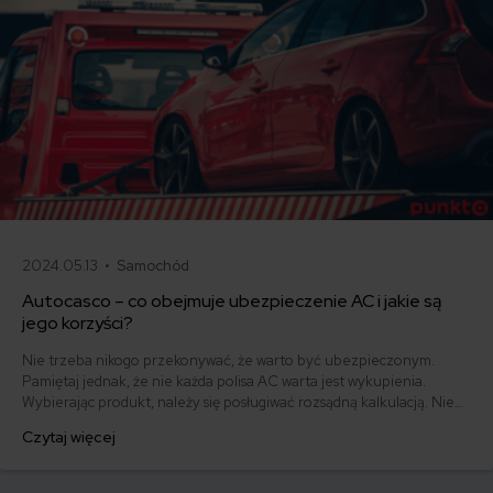
2024.05.13 •
Samochód
Autocasco – co obejmuje ubezpieczenie AC i jakie są
jego korzyści?
Nie trzeba nikogo przekonywać, że warto być ubezpieczonym.
Pamiętaj jednak, że nie każda polisa AC warta jest wykupienia.
Wybierając produkt, należy się posługiwać rozsądną kalkulacją. Nie
kupuj kota w worku! W artykule bierzemy pod lupę autocasco i
Czytaj więcej
doradzamy Ci, jakie ubezpieczenie AC wybrać.