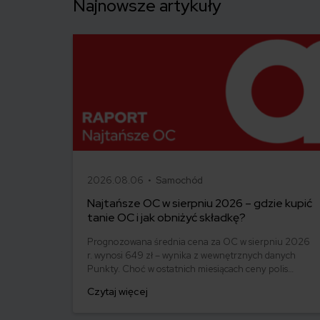
Najnowsze artykuły
2026.08.06 •
Samochód
Najtańsze OC w sierpniu 2026 – gdzie kupić
tanie OC i jak obniżyć składkę?
Prognozowana średnia cena za OC w sierpniu 2026
r. wynosi 649 zł – wynika z wewnętrznych danych
Punkty. Choć w ostatnich miesiącach ceny polis
ustabilizowały się, różnice pomiędzy stawkami za
Czytaj więcej
ubezpieczenie są ogromne. Jedni płacą zaledwie
nieco ponad 500 zł, inni – powyżej 1500 zł. Gdzie