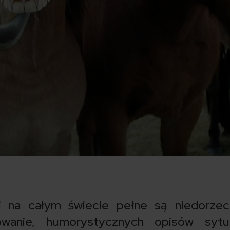
li na całym świecie pełne są niedorze
anie, humorystycznych opisów sytua