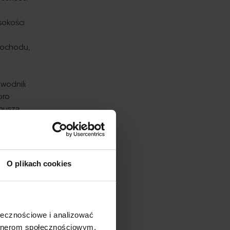
sokości
mochodu,
wodnili
oro
 muszą
O plikach cookies
ołecznościowe i analizować
artnerom społecznościowym,