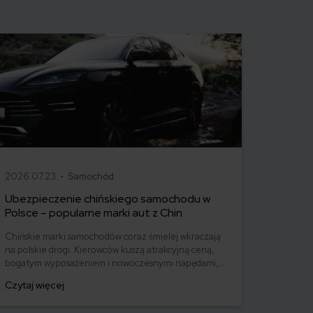
2026.07.23 •
Samochód
Ubezpieczenie chińskiego samochodu w
Polsce – popularne marki aut z Chin
Chińskie marki samochodów coraz śmielej wkraczają
na polskie drogi. Kierowców kuszą atrakcyjną ceną,
bogatym wyposażeniem i nowoczesnymi napędami,
ale przed zakupem pojawia się również pytanie: ile
Czytaj więcej
kosztuje ich ubezpieczenie? Sprawdzamy, czy polisy
komunikacyjne dla marek takich jak MG, BYD,