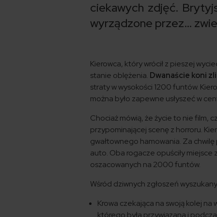
ciekawych zdjęć. Brytyj
wyrządzone przez… zwie
Kierowca, który wrócił z pieszej wyc
stanie oblężenia.
Dwanaście koni zl
straty w wysokości 1200 funtów. Kie
można było zapewne usłyszeć w cen
Chociaż mówią, że życie to nie film,
przypominającej scenę z horroru. Kie
gwałtownego hamowania. Za chwilę po
auto. Oba rogacze opuściły miejsce
oszacowanych na 2000 funtów.
Wśród dziwnych zgłoszeń wyszukany
Krowa czekająca na swoją kolej na 
którego była przywiązana i podcz