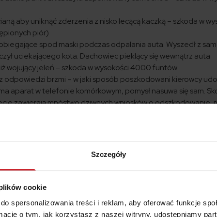
ianą aby uniknąć zderzenia z nisko lecącą kaczką – szkoda w wy
ępionych piór)
 dobiegające spod maski podczas odpalania auta. Wyszedł z sa
aczył uciekającego kota. Dachowiec pieklący się wewnątrz auta
iż wojujący jeleń – szkoda w wysokości 4000 funtów
z odpowiedzi brzmi – w jaki sposób poszkodowani kierowcy udo
 ma aparat w telefonie komórkowym, pomysł nasuwa się sam. Sk
wiecie zawierają mnóstwo dziwnych wniosków o odszkodowanie,
iących dowody zwierzęcych „aktów wandalizmu”.
Szczegóły
 plików cookie
do spersonalizowania treści i reklam, aby oferować funkcje sp
ormacje o tym, jak korzystasz z naszej witryny, udostępniamy p