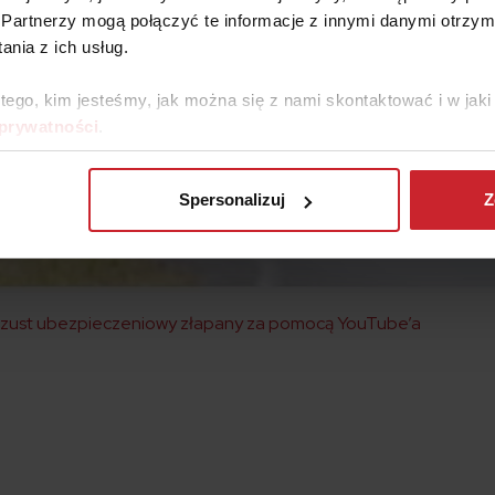
Partnerzy mogą połączyć te informacje z innymi danymi otrzym
nia z ich usług.
 tego, kim jesteśmy, jak można się z nami skontaktować i w ja
 prywatności
.
Spersonalizuj
Z
 Oszust ubezpieczeniowy złapany za pomocą YouTube’a