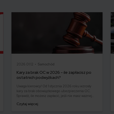
2026.01.12 •
Samochód
Kary za brak OC w 2026 – ile zapłacisz po
ostatnich podwyżkach?
Uwaga kierowcy! Od 1 stycznia 2026 roku wzrosły
kary za brak obowiązkowego ubezpieczenia OC.
Sprawdź, ile możesz zapłacić, jeśli nie masz ważnej
polisy i nie ryzykuj. Ubezpieczenie OC to nie tylko
Czytaj więcej
obowiązek, ale też ochrona dla Ciebie i innych
uczestników ruchu drogowego.