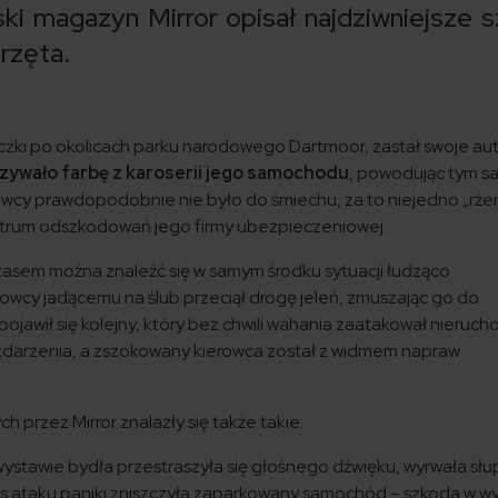
ski magazyn Mirror opisał najdziwniejsze 
rzęta.
ieczki po okolicach parku narodowego Dartmoor, zastał swoje au
izywało farbę z karoserii jego samochodu
, powodując tym 
rowcy prawdopodobnie nie było do śmiechu, za to niejedno „rże
trum odszkodowań jego firmy ubezpieczeniowej.
 czasem można znaleźć się w samym środku sytuacji łudząco
rowcy jadącemu na ślub przeciął drogę jeleń, zmuszając go do
jawił się kolejny, który bez chwili wahania zaatakował nieruch
 zdarzenia, a zszokowany kierowca został z widmem napraw
ch przez
Mirror
znalazły się także takie:
wystawie bydła przestraszyła się głośnego dźwięku, wyrwała słu
as ataku paniki zniszczyła zaparkowany samochód – szkoda w w