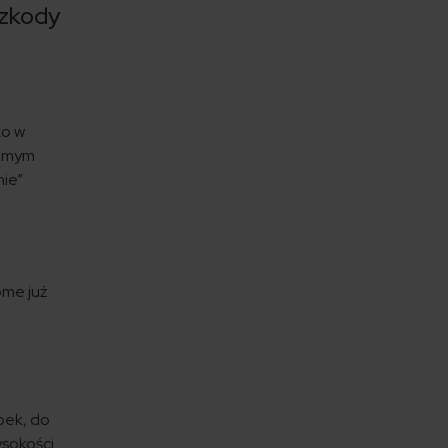
szkody
to w
samym
nie”
ome już
pek, do
ysokości