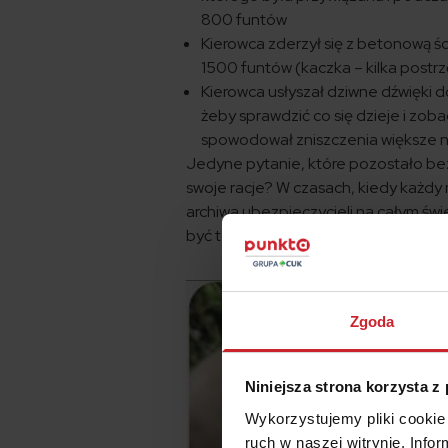
800 funtów
Kierowca zderzył się z betonową śc
1500 funtów (kaczka – kilka postrz
Kierowca usłyszał dziwne dźwięki
żeby sprawdzić co się dzieje i zob
spowodował zniszczenia większe n
Jedyne pytanie, które pozostało be
swoje racje? W czasach, kiedy każdy
archiwa ubezpieczycieli na całym ś
być też pełne zdjęć i nagrań stanow
Zgoda
Niniejsza strona korzysta z
Wykorzystujemy pliki cookie 
ruch w naszej witrynie. Inf