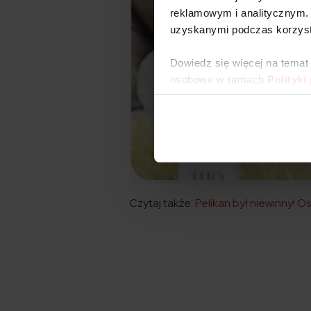
reklamowym i analitycznym. 
uzyskanymi podczas korzysta
Dowiedz się więcej na temat
osobowe w ramach
Polityki
Czytaj także:
Pelikan był niewinny!