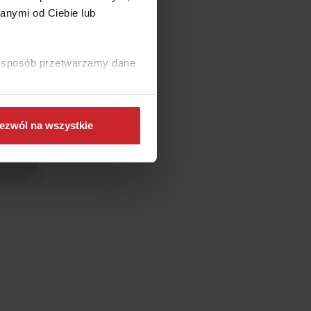
anymi od Ciebie lub
ki sposób przetwarzamy dane
ezwól na wszystkie