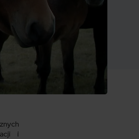
cznych
cji i