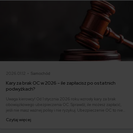
2026.01.12 •
Samochód
Kary za brak OC w 2026 – ile zapłacisz po ostatnich
podwyżkach?
Uwaga kierowcy! Od 1 stycznia 2026 roku wzrosły kary za brak
obowiązkowego ubezpieczenia OC. Sprawdź, ile możesz zapłacić,
jeśli nie masz ważnej polisy i nie ryzykuj. Ubezpieczenie OC to nie
tylko obowiązek, ale też ochrona dla Ciebie i innych uczestników
Czytaj więcej
ruchu drogowego.