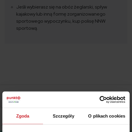
Jeśli wybierasz się na obóz żeglarski, spływ
kajakowy lub inną formę zorganizowanego
sportowego wypoczynku, kup polisę NNW
sportową.
Zgoda
Szczegóły
O plikach cookies
1
KOMENTARZ