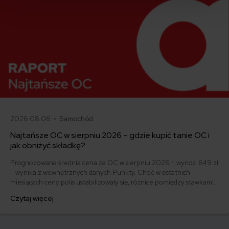
2026.08.06 •
Samochód
Najtańsze OC w sierpniu 2026 – gdzie kupić tanie OC i
jak obniżyć składkę?
Prognozowana średnia cena za OC w sierpniu 2026 r. wynosi 649 zł
– wynika z wewnętrznych danych Punkty. Choć w ostatnich
miesiącach ceny polis ustabilizowały się, różnice pomiędzy stawkami
za ubezpieczenie są ogromne. Jedni płacą zaledwie nieco ponad
Czytaj więcej
500 zł, inni – powyżej 1500 zł. Gdzie znaleźć najtańsze OC w Polsce
i jak obniżyć koszty ubezpieczenia samochodu? Odpowiadamy na
podstawie najnowszych danych z rynku.