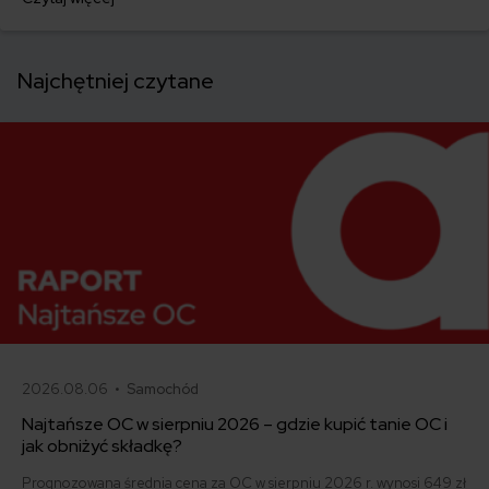
kraju. Jednym z rozwiązań, które pojawia się w tym kontekście, jest
członkostwo w ADAC – niemieckim automobilklubie oferującym
pomoc drogową i usługi assistance w Europie.
Najchętniej czytane
2026.08.06 •
Samochód
Najtańsze OC w sierpniu 2026 – gdzie kupić tanie OC i
jak obniżyć składkę?
Prognozowana średnia cena za OC w sierpniu 2026 r. wynosi 649 zł