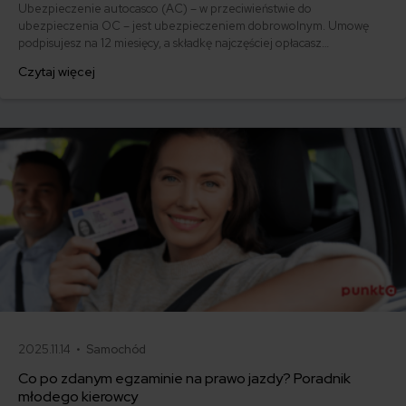
Ubezpieczenie autocasco (AC) – w przeciwieństwie do
ubezpieczenia OC – jest ubezpieczeniem dobrowolnym. Umowę
podpisujesz na 12 miesięcy, a składkę najczęściej opłacasz
jednorazowo. Co w przypadku, gdy udało Ci się znaleźć lepszą
Czytaj więcej
ofertę lub zdecydowałeś się sprzedać samochód w trakcie trwania
umowy? Sprawdź, w jakich sytuacjach ubezpieczenie AC wygasa
samo, a kiedy można odstąpić od umowy.
2025.11.14 •
Samochód
Co po zdanym egzaminie na prawo jazdy? Poradnik
młodego kierowcy