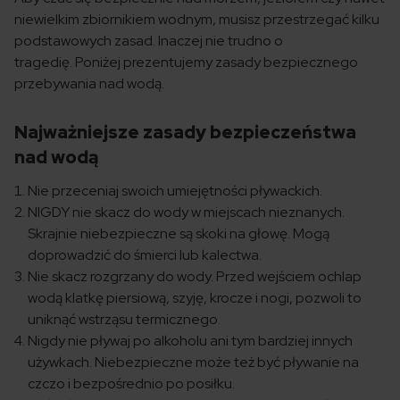
niewielkim zbiornikiem wodnym, musisz przestrzegać kilku
podstawowych zasad. Inaczej nie trudno o
tragedię. Poniżej prezentujemy zasady bezpiecznego
przebywania nad wodą.
Najważniejsze zasady bezpieczeństwa
nad wodą
Nie przeceniaj swoich umiejętności pływackich.
NIGDY nie skacz do wody w miejscach nieznanych.
Skrajnie niebezpieczne są skoki na głowę. Mogą
doprowadzić do śmierci lub kalectwa.
Nie skacz rozgrzany do wody. Przed wejściem ochlap
wodą klatkę piersiową, szyję, krocze i nogi, pozwoli to
uniknąć wstrząsu termicznego.
Nigdy nie pływaj po alkoholu ani tym bardziej innych
używkach. Niebezpieczne może też być pływanie na
czczo i bezpośrednio po posiłku.