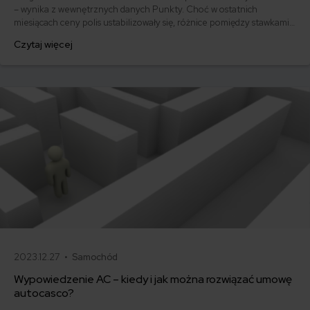
– wynika z wewnętrznych danych Punkty. Choć w ostatnich
miesiącach ceny polis ustabilizowały się, różnice pomiędzy stawkami
za ubezpieczenie są ogromne. Jedni płacą zaledwie nieco ponad
Czytaj więcej
500 zł, inni – powyżej 1500 zł. Gdzie znaleźć najtańsze OC w Polsce
i jak obniżyć koszty ubezpieczenia samochodu? Odpowiadamy na
podstawie najnowszych danych z rynku.
2023.12.27 •
Samochód
Wypowiedzenie AC – kiedy i jak można rozwiązać umowę
autocasco?