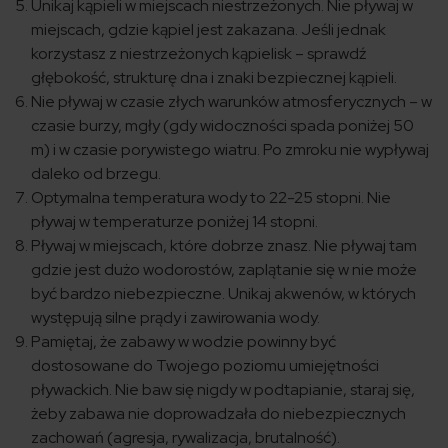
Unikaj kąpieli w miejscach niestrzeżonych. Nie pływaj w
miejscach, gdzie kąpiel jest zakazana. Jeśli jednak
korzystasz z niestrzeżonych kąpielisk – sprawdź
głębokość, strukturę dna i znaki bezpiecznej kąpieli.
Nie pływaj w czasie złych warunków atmosferycznych – w
czasie burzy, mgły (gdy widoczności spada poniżej 50
m) i w czasie porywistego wiatru. Po zmroku nie wypływaj
daleko od brzegu.
Optymalna temperatura wody to 22-25 stopni. Nie
pływaj w temperaturze poniżej 14 stopni.
Pływaj w miejscach, które dobrze znasz. Nie pływaj tam
gdzie jest dużo wodorostów, zaplątanie się w nie może
być bardzo niebezpieczne. Unikaj akwenów, w których
występują silne prądy i zawirowania wody.
Pamiętaj, że zabawy w wodzie powinny być
dostosowane do Twojego poziomu umiejętności
pływackich. Nie baw się nigdy w podtapianie, staraj się,
żeby zabawa nie doprowadzała do niebezpiecznych
zachowań (agresja, rywalizacja, brutalność).