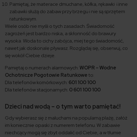
Pamiętaj, że materace dmuchane, kółka, rękawki i inne
zabawki służą do zabaw przy brzegu i nie są sprzętem
ratunkowym.
Wiele osób nie myśli o tych zasadach. Świadomość
zagrożeń jest bardzo niska, a skłonność do brawury
wysoka. Woda to cichy zabójca, miej tego świadomość,
nawet jak doskonale pływasz. Rozglądaj się, obserwuj, co
się wokół Ciebie dzieje.
Pamiętaj o numerach alarmowych:
WOPR – Wodne
Ochotnicze Pogotowie Ratunkowe
to:
Dla telefonów komórkowych:
601 100 100
Dla telefonów stacjonarnych:
0 601 100 100
Dzieci nad wodą – o tym warto pamiętać!
Gdy wybierasz się z maluchami na popularną plażę, załóż
im koniecznie opaski z numerem telefonu. W zabawie
niechcący mogą się zbyt oddalić od Ciebie, a w tłumie