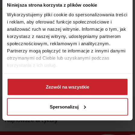
Starsze
Niniejsza strona korzysta z plików cookie
Wykorzystujemy pliki cookie do spersonalizowania treści
i reklam, aby oferować funkcje społecznościowe i
Wyświetl komentarze
analizować ruch w naszej witrynie. Informacje o tym, jak
korzystasz z naszej witryny, udostępniamy partnerom
społecznościowym, reklamowym i analitycznym.
Wszystkie treści prezentowane na łamach niniejszej witryny
Partnerzy mogą połączyć te informacje z innymi danymi
internetowej mają charakter wyłącznie informacyjno-edukacyjny,
otrzymanymi od Ciebie lub uzyskanymi podczas
stanowiąc wyraz osobistych poglądów ich autora/ów oraz nie nie
korzystania z ich usług.
powinny stanowić podstawy przy podejmowaniu decyzji
biznesowych, inwestycyjnych, lub podatkowych, za które to decyzje
właściciel strony internetowej ani autorzy nie ponoszą jakiejkolwiek
Dowiedz się więcej na temat tego, kim jesteśmy, jak
odpowiedzialności.
można się z nami skontaktować i w jaki sposób
Zezwól na wszystkie
przetwarzamy dane osobowe w ramach
Polityki
prywatności
.
Spersonalizuj
Najnowsze artykuły