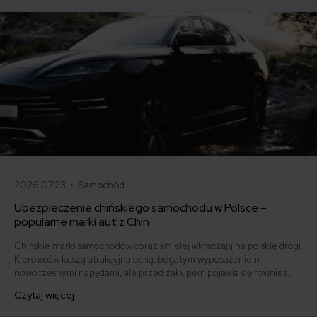
2026.07.23 •
Samochód
Ubezpieczenie chińskiego samochodu w Polsce –
popularne marki aut z Chin
Chińskie marki samochodów coraz śmielej wkraczają na polskie drogi.
Kierowców kuszą atrakcyjną ceną, bogatym wyposażeniem i
nowoczesnymi napędami, ale przed zakupem pojawia się również
pytanie: ile kosztuje ich ubezpieczenie? Sprawdzamy, czy polisy
Czytaj więcej
komunikacyjne dla marek takich jak MG, BYD, Omoda, Jaecoo i BAIC
różnią się od ubezpieczeń dla popularnych aut europejskich,