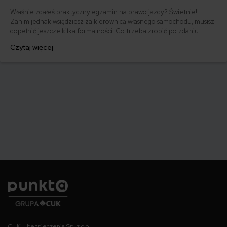
Właśnie zdałeś praktyczny egzamin na prawo jazdy? Świetnie!
Zanim jednak wsiądziesz za kierownicą własnego samochodu, musisz
dopełnić jeszcze kilka formalności. Co trzeba zrobić po zdaniu
egzaminu na prawo jazdy? Poznaj praktyczne wskazówki, dzięki
Czytaj więcej
którym szybko załatwisz sprawy urzędowe i będziesz mógł prowadzić
swoje auto.
Punkta
CUK Ubezpieczenia Sp. z o.o.