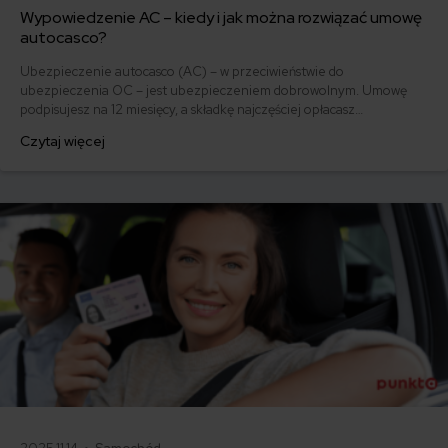
Wypowiedzenie AC – kiedy i jak można rozwiązać umowę
autocasco?
Ubezpieczenie autocasco (AC) – w przeciwieństwie do
ubezpieczenia OC – jest ubezpieczeniem dobrowolnym. Umowę
podpisujesz na 12 miesięcy, a składkę najczęściej opłacasz
jednorazowo. Co w przypadku, gdy udało Ci się znaleźć lepszą
Czytaj więcej
ofertę lub zdecydowałeś się sprzedać samochód w trakcie trwania
umowy? Sprawdź, w jakich sytuacjach ubezpieczenie AC wygasa
samo, a kiedy można odstąpić od umowy.