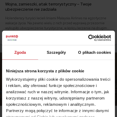
Wojna, zamieszki, atak terrorystyczny – Twoje
ubezpieczenie nie zadziała
Holenderscy turyści lecieli liniami Malaysia Airlines na egzotyczne
wakacje życia. Na pewno wielu z nich przed wyprawą przezornie
wykupiło ubezpieczenie turystyczne, w końcu leczenie na drugim
końcu świata kosztuje majątek. 17 lipca stało się jasne, że żadna z tych
Czytaj więcej
osób nie zobaczy już bliźniaczych wież Petronas Towers w Kuala
Lumpur. Czy po zestrzeleniu boeinga 777 nad Ukrainą rodziny ofiar
otrzymają świadczenia?
Zgoda
Szczegóły
O plikach cookies
Niniejsza strona korzysta z plików cookie
Wykorzystujemy pliki cookie do spersonalizowania treści
i reklam, aby oferować funkcje społecznościowe i
analizować ruch w naszej witrynie. Informacje o tym, jak
korzystasz z naszej witryny, udostępniamy partnerom
społecznościowym, reklamowym i analitycznym.
Partnerzy mogą połączyć te informacje z innymi danymi
2015.05.27 •
Podróże
otrzymanymi od Ciebie lub uzyskanymi podczas