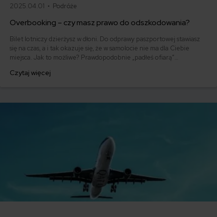
2025.04.01 •
Podróże
Overbooking – czy masz prawo do odszkodowania?
Bilet lotniczy dzierżysz w dłoni. Do odprawy paszportowej stawiasz
się na czas, a i tak okazuje się, że w samolocie nie ma dla Ciebie
miejsca. Jak to możliwe? Prawdopodobnie „padłeś ofiarą”
overbookingu, czyli popularnej praktyki stosowanej przez linie
Czytaj więcej
lotnicze. Są też i tacy, którzy na overbooking tylko czekają.
Dlaczego? Ponieważ to otwiera im drogę do sporych odszkodowań od
linii lotniczych.