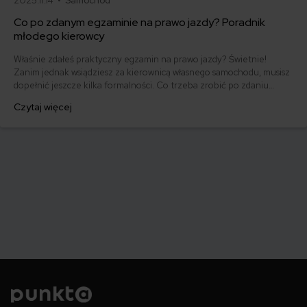
2025.11.14 •
Samochód
Co po zdanym egzaminie na prawo jazdy? Poradnik
młodego kierowcy
Właśnie zdałeś praktyczny egzamin na prawo jazdy? Świetnie!
Zanim jednak wsiądziesz za kierownicą własnego samochodu, musisz
dopełnić jeszcze kilka formalności. Co trzeba zrobić po zdaniu
egzaminu na prawo jazdy? Poznaj praktyczne wskazówki, dzięki
Czytaj więcej
którym szybko załatwisz sprawy urzędowe i będziesz mógł prowadzić
swoje auto.