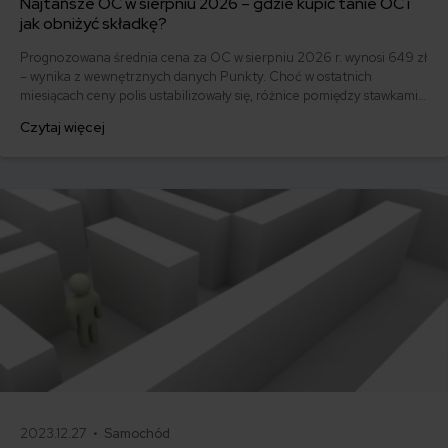
Najtańsze OC w sierpniu 2026 – gdzie kupić tanie OC i
jak obniżyć składkę?
Prognozowana średnia cena za OC w sierpniu 2026 r. wynosi 649 zł
– wynika z wewnętrznych danych Punkty. Choć w ostatnich
miesiącach ceny polis ustabilizowały się, różnice pomiędzy stawkami
za ubezpieczenie są ogromne. Jedni płacą zaledwie nieco ponad
Czytaj więcej
500 zł, inni – powyżej 1500 zł. Gdzie znaleźć najtańsze OC w Polsce
i jak obniżyć koszty ubezpieczenia samochodu? Odpowiadamy na
podstawie najnowszych danych z rynku.
2023.12.27 •
Samochód