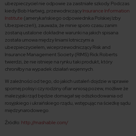
ubezpieczyciel nie odpowie za zaistniałe szkody. Podczas
kiedy Bob Hartwig, przewodniczący
Insurance Information
Institute
(amerykańskiego odpowiednika Polskiej Izby
Ubezpieczeń), zauważa, że minie sporo czasu zanim
zostaną ustalone dokładne warunki na jakich spisana
została umowa między liniami lotniczymi a
ubezpieczycielem, wiceprzewodniczący Risk and
Insurance Management Society (RIMS) Rick Roberts
twierdzi, że nie istnieje na rynku taki produkt, który
chroniłby na wypadek działań wojennych.
W zależności od tego, do jakich ustaleń dojdzie w sprawie
spornej polisy i czy rodziny ofiar wniosą pozew, możliwe że
malezyjski rząd będzie domagał się odszkodowania od
rosyjskiego i ukraińskiego rządu, wstępując na ścieżkę sądu
międzynarodowego.
Źródło:
http://mashable.com/