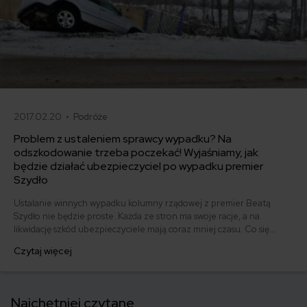
2017.02.20 •
Podróże
Problem z ustaleniem sprawcy wypadku? Na
odszkodowanie trzeba poczekać! Wyjaśniamy, jak
będzie działać ubezpieczyciel po wypadku premier
Szydło
Ustalanie winnych wypadku kolumny rządowej z premier Beatą
Szydło nie będzie proste. Każda ze stron ma swoje racje, a na
likwidację szkód ubezpieczyciele mają coraz mniej czasu. Co się
dzieje, gdy sprawca nie jest znany? Przeczytaj, bo taka sytuacja
Czytaj więcej
zdarza się dość często. A ile po takim wypadku możesz dołożyć do
kolejnego ubezpieczenia?
Najchętniej czytane