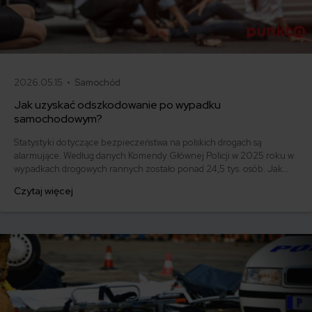
2026.05.15 •
Samochód
Jak uzyskać odszkodowanie po wypadku
samochodowym?
Statystyki dotyczące bezpieczeństwa na polskich drogach są
alarmujące. Według danych Komendy Głównej Policji w 2025 roku w
wypadkach drogowych rannych zostało ponad 24,5 tys. osób. Jak
uzyskać odszkodowanie po wypadku samochodowym? Odpowiedzi
Czytaj więcej
znajdziesz w tym artykule!