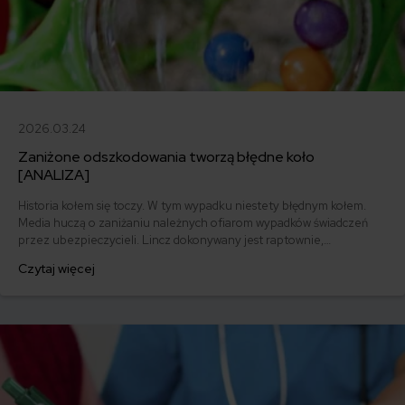
2026.03.24
Zaniżone odszkodowania tworzą błędne koło
[ANALIZA]
Historia kołem się toczy. W tym wypadku niestety błędnym kołem.
Media huczą o zaniżaniu należnych ofiarom wypadków świadczeń
przez ubezpieczycieli. Lincz dokonywany jest raptownie,
subiektywnie i bez rozważenia zeznań świadków obrony. Na osiach
Czytaj więcej
błędnego koła kręcą się nie tylko głośne sprawy rażącego zaniżenia
odszkodowań, ale także próby wyłudzenia świadczeń przez oszustów
i działalność kancelarii odszkodowawczych.