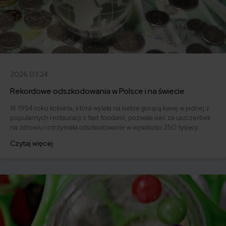
2026.03.24
Rekordowe odszkodowania w Polsce i na świecie
W 1994 roku kobieta, która wylała na siebie gorącą kawę w jednej z
popularnych restauracji z fast foodami, pozwała sieć za uszczerbek
na zdrowiu i otrzymała odszkodowanie w wysokości 250 tysięcy
dolarów. Od tamtej pory dwie rzeczy na stałe zagościły w życiu
Czytaj więcej
przeciętnego obywatela kraju rozwiniętego gospodarczo –
ostrzeżenia na kubkach z gorącymi napojami oraz moda na pozwy
cywilne i wysokie odszkodowania.