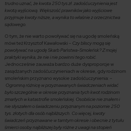
trudno uznać, że kwota 250 tys zł. zadośćuczynienia jest
kwotą wyjściową. Większość prawników jako wyjściowe
przyjmuje kwoty niższe, a wynika to właśnie z orzecznictwa
sądowego.
O tym, że nie warto powoływać się na ugodę smoleńską
mówi też Krzysztof Kawałowski
– Czy bliscy mogą się
powoływać na ugodę Skarb Państwa-Smoleńsk? Z mojej
praktyki wynika, że nie i nie powinni tego robić.
Jednocześnie zauważa bardzo duże dysproporcje w
zasądzanych zadośćuczynieniach w okresie, gdy rodzinom
smoleńskim przyznano wysokie zadośćuczynienia: –
Ogromną różnicę w przyznawanych świadczeniach widać
było szczególnie w okresie przyznania tych kwot rodzinom
zmarłych w katastrofie smoleńskiej. Osobiście nie znałem i
nie słyszałem o świadczeniu przyznanym na poziomie 250
tys. złotych dla osób najbliższych. Co więcej, kwoty
świadczeń przyznawane w tamtym okresie i obecnie z tytułu
śmierci osoby najbliższej były różne z uwagi na stopień