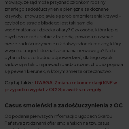
mówiący, że sąd może przyznać członkom rodziny
zmarłego zadośćuczynienie pieniężne za doznane
krzywdy. I znowu pojawia się problem zmierzenia krzywd –
czy ból po stracie bliskiego jest taki sam dla
współmałżonka i dziecka ofiary? Czy osoba, która lepiej
psychicznie radzi sobie z tragedią, powinna otrzymać
niższe zadośćuczynienie niż dalszy członek rodziny, który
w wyniku tragedii doznał załamania nerwowego? Na te
pytania bardzo trudno odpowiedzieć, dlatego wyroki
sądów są w takich sprawach bardzo różne, chociaż pojawia
się pewien kierunek, w którym zmierza orzecznictwo.
Czytaj także:
UWAGA! Zmiana rekomendacji KNF w
przypadku wypłat z OC! Sprawdź szczegóły
Casus smoleński a zadośćuczynienia z OC
Od podania pierwszych informacji o ugodach Skarbu
Państwa z rodzinami ofiar smoleńskich na tzw. casus