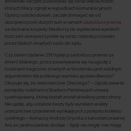
smoleński zaczęło powoływać się coraz więcej rodzin,
których bliscy zginęli w wypadkach komunikacyjnych.
Oprócz odszkodowań, zaczęli domagać się od
ubezpieczycieli dużych sum w ramach
zadośćuczynienia
za doznane krzywdy. Nieskorzy do wypłacania wysokich
roszczeń ubezpieczyciele są coraz częściej pozywani
przez bliskich zmarłych osób do sądu.
Czy zatem żądanie 250 tysięcy zadośćuczynienia za
śmierć bliskiego, przez powoływanie się na ugodę z
rodzinami tragicznie zmarłych w Smoleńsku jest solidnym
argumentem dla polskiego wymiaru sprawiedliwości?
Okazuje się, że niekoniecznie. Dlaczego?
– Ugoda zawarta
pomiędzy rodzinami a Skarbem Państwa jest umową
cywilnoprawną, której kształt został określony przez strony.
Nie sądzę, aby ustalone kwoty były wynikiem analizy
orzecznictwa i przesłanek wynikających z przepisu kodeksu
cywilnego
– tłumaczy Andrzej Gryczka z kancelarii prawnej
AnLex i jednocześnie dodaje
– Sądy nie mogły i nie mogą