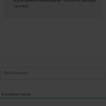
rozpatrywane indywidualnie - tu nie ma żadnego
"cennika".
0
KOMENTARZE