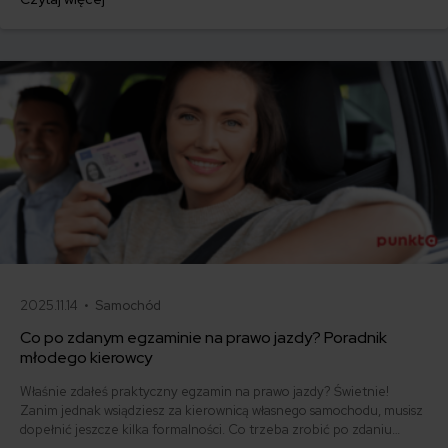
ofertę lub zdecydowałeś się sprzedać samochód w trakcie trwania
umowy? Sprawdź, w jakich sytuacjach ubezpieczenie AC wygasa
samo, a kiedy można odstąpić od umowy.
2025.11.14 •
Samochód
Co po zdanym egzaminie na prawo jazdy? Poradnik
młodego kierowcy
Właśnie zdałeś praktyczny egzamin na prawo jazdy? Świetnie!
Zanim jednak wsiądziesz za kierownicą własnego samochodu, musisz
dopełnić jeszcze kilka formalności. Co trzeba zrobić po zdaniu