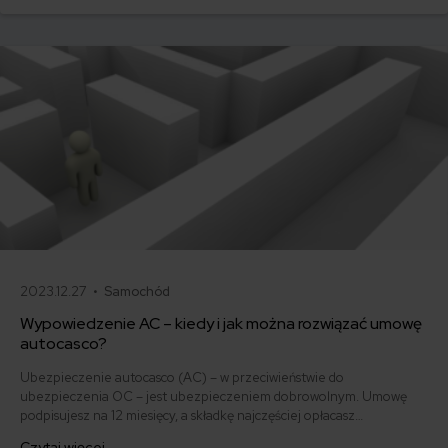
i jak obniżyć koszty ubezpieczenia samochodu? Odpowiadamy na
podstawie najnowszych danych z rynku.
2023.12.27 •
Samochód
Wypowiedzenie AC – kiedy i jak można rozwiązać umowę
autocasco?
Ubezpieczenie autocasco (AC) – w przeciwieństwie do
ubezpieczenia OC – jest ubezpieczeniem dobrowolnym. Umowę
podpisujesz na 12 miesięcy, a składkę najczęściej opłacasz
jednorazowo. Co w przypadku, gdy udało Ci się znaleźć lepszą
Czytaj więcej