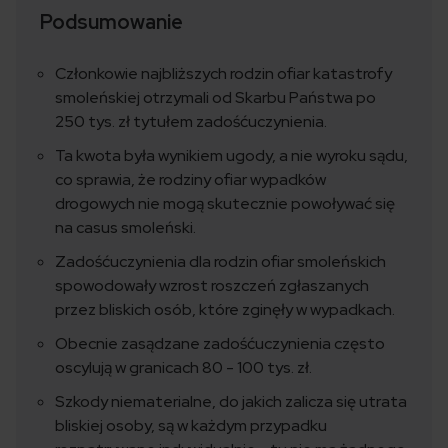
Podsumowanie
Członkowie najbliższych rodzin ofiar katastrofy
smoleńskiej otrzymali od Skarbu Państwa po
250 tys. zł tytułem zadośćuczynienia.
Ta kwota była wynikiem ugody, a nie wyroku sądu,
co sprawia, że rodziny ofiar wypadków
drogowych nie mogą skutecznie powoływać się
na casus smoleński.
Zadośćuczynienia dla rodzin ofiar smoleńskich
spowodowały wzrost roszczeń zgłaszanych
przez bliskich osób, które zginęły w wypadkach.
Obecnie zasądzane zadośćuczynienia często
oscylują w granicach 80 - 100 tys. zł.
Szkody niematerialne, do jakich zalicza się utrata
bliskiej osoby, są w każdym przypadku