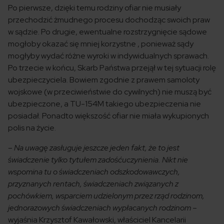
Po pierwsze, dzięki temu rodziny ofiar nie musiały
przechodzić żmudnego procesu dochodząc swoich praw
w sądzie. Po drugie, ewentualne rozstrzygnięcie sądowe
mogłoby okazać się mniej korzystne , ponieważ sądy
mogłyby wydać różne wyroki w indywidualnych sprawach.
Po trzecie w końcu, Skarb Państwa przejął w tej sytuacji rolę
ubezpieczyciela. Bowiem zgodnie z prawem samoloty
wojskowe (w przeciwieństwie do cywilnych) nie muszą być
ubezpieczone, a TU-154M takiego ubezpieczenia nie
posiadał. Ponadto większość ofiar nie miała wykupionych
polis na życie.
– Na uwagę zasługuje jeszcze jeden fakt, że to jest
świadczenie tylko tytułem zadośćuczynienia. Nikt nie
wspomina tu o świadczeniach odszkodowawczych,
przyznanych rentach, świadczeniach związanych z
pochówkiem, wsparciem udzielonym przez rząd rodzinom,
jednorazowych świadczeniach wypłacanych rodzinom
–
wyjaśnia Krzysztof Kawałowski, właściciel Kancelarii