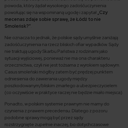
powoda, który żądał wysokiego zadośćuczynienia
powołując się na wspominaną ugodę i zapytał
„Czy
mecenas zdaje sobie sprawę, że Łódź to nie
Smoleńsk?”
.
Nie oznacza to jednak, że polskie sądy umyślnie zaniżają
zadośćuczynienia na rzecz bliskich ofiar wypadków. Sądy
nie traktują ugody Skarbu Państwa z rodzinami jako
sytuacji wyjściowej, ponieważ nie ma ona charakteru
orzecznictwa, czyli nie jest tożsama z wyrokiem sądowym.
Casus smoleński mógłby zatem być prędzej punktem
odniesienia do zawierania ugody między
poszkodowanym/bliskim zmarłego a ubezpieczycielem
(co oczywiście w praktyce raczej nie będzie miało miejsca).
Ponadto, w polskim systemie prawnym nie mamy do
czynienia z prawem precedensu. Dlatego z pozoru
podobne sprawy mogą być przez sądy
rozstrzygnięte zupełnie inaczej, bo dotychczasowe