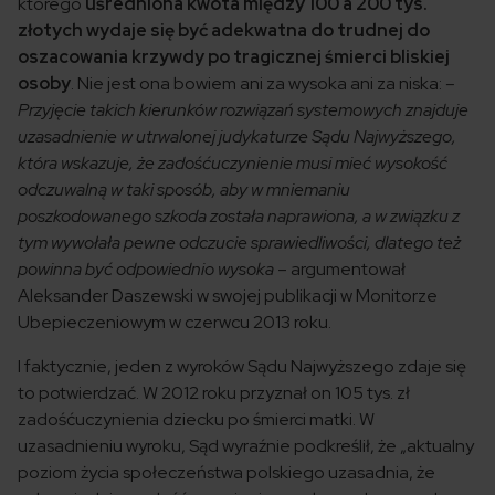
którego
uśredniona kwota między 100 a 200 tys.
złotych wydaje się być adekwatna do trudnej do
oszacowania krzywdy po tragicznej śmierci bliskiej
osoby
. Nie jest ona bowiem ani za wysoka ani za niska:
–
Przyjęcie takich kierunków rozwiązań systemowych znajduje
uzasadnienie w utrwalonej judykaturze Sądu Najwyższego,
która wskazuje, że zadośćuczynienie musi mieć wysokość
odczuwalną w taki sposób, aby w mniemaniu
poszkodowanego szkoda została naprawiona, a w związku z
tym wywołała pewne odczucie sprawiedliwości, dlatego też
powinna być odpowiednio wysoka
– argumentował
Aleksander Daszewski w swojej publikacji w Monitorze
Ubepieczeniowym w czerwcu 2013 roku.
I faktycznie, jeden z wyroków Sądu Najwyższego zdaje się
to potwierdzać. W 2012 roku przyznał on 105 tys. zł
zadośćuczynienia dziecku po śmierci matki. W
uzasadnieniu wyroku, Sąd wyraźnie podkreślił, że „aktualny
poziom życia społeczeństwa polskiego uzasadnia, że