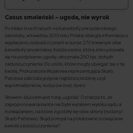
Casus smoleński – ugoda, nie wyrok
Po blisko trzech latach od katastrofy prezydenckiego
samolotu, w kwietniu 2013 roku Polskę obiegła informacja o
wypłaceniu zadośćuczynień w sumie 270 krewnym ofiar
katastrofy smoleńskiej. Każda osoba, która zdecydowała
się na podpisanie ugody, otrzymała 250 tys. złotych
zadośćuczynienia. Do osób, które mogły ubiegać się o tę
kwotę, Prokuratoria Wojskowa reprezentująca Skarb
Państwa zaliczała jedynie najbliższą rodzinę czyli
współmałżonków, rodziców oraz dzieci.
Słowem-kluczem jest tutaj „ugoda”. Oznacza to, że
zaproponowana kwota nie była wynikiem wyroku sądu a
rozwiązaniem, na które zgodziły się obie strony (rodziny i
Skarb Państwa). Skąd pomysł na polubowne rozwiązanie
kwestii zadośćuczynienia?