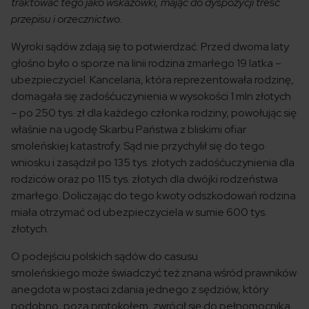
traktować tego jako wskazówki, mając do dyspozycji treść
przepisu i orzecznictwo.
Wyroki sądów zdają się to potwierdzać. Przed dwoma laty
głośno było o sporze na linii rodzina zmarłego 19 latka –
ubezpieczyciel. Kancelaria, która reprezentowała rodzinę,
domagała się zadośćuczynienia w wysokości 1 mln złotych
– po 250 tys. zł dla każdego członka rodziny, powołując się
właśnie na ugodę Skarbu Państwa z bliskimi ofiar
smoleńskiej katastrofy. Sąd nie przychylił się do tego
wniosku i zasądził po 135 tys. złotych zadośćuczynienia dla
rodziców oraz po 115 tys. złotych dla dwójki rodzeństwa
zmarłego. Doliczając do tego kwoty odszkodowań rodzina
miała otrzymać od ubezpieczyciela w sumie 600 tys.
złotych.
O podejściu polskich sądów do casusu
smoleńskiego może świadczyć też znana wśród prawników
anegdota w postaci zdania jednego z sędziów, który
podobno, poza protokołem, zwrócił się do pełnomocnika