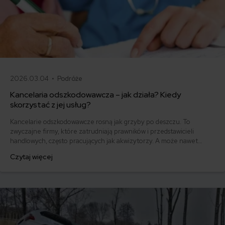
2026.03.04 •
Podróże
Kancelaria odszkodowawcza – jak działa? Kiedy
skorzystać z jej usług?
Kancelarie odszkodowawcze rosną jak grzyby po deszczu. To
zwyczajne firmy, które zatrudniają prawników i przedstawicieli
handlowych, często pracujących jak akwizytorzy. A może nawet
przede wszystkim przedstawicieli, bo to oni zajmują się
Czytaj więcej
wyszukiwaniem informacji o potencjalnych klientach (czyli o Tobie),
docieraniem do nich i namawianiem do skorzystania z ich usług.