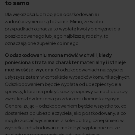
to samo
Dla większości ludzi pojęcia odszkodowania i
zadośćuczynienia są tożsame. Mimo, że w obu
przypadkach oznacza to wypłatę kwoty pieniężnej dla
poszkodowanego lub jego najbliższej rodziny, to
oznaczają one zupełnie co innego.
O odszkodowaniu można mówić w chwili, kiedy
poniesiona strata ma charakter materialny i istnieje
możliwość jej wyceny
. O odszkodowaniach najczęściej
usłyszysz zatem w kontekście wypadków komunikacyjnych.
Odszkodowaniem będzie wypłata od ubezpieczyciela
sprawcy, która ma pokryć koszty naprawy samochodu czy
zwrot kosztów leczenia po zdarzeniu komunikacyjnym.
Generalizując – odszkodowaniem będzie wszystko to, co
dostaniesz od ubezpieczyciela jako poszkodowany, a co
mogło zostać wycenione. Z kolei po tragicznej śmierci w
wypadku odszkodowanie może być wypłacone np. ze
względu na pogorszenie się sytuacji życiowej