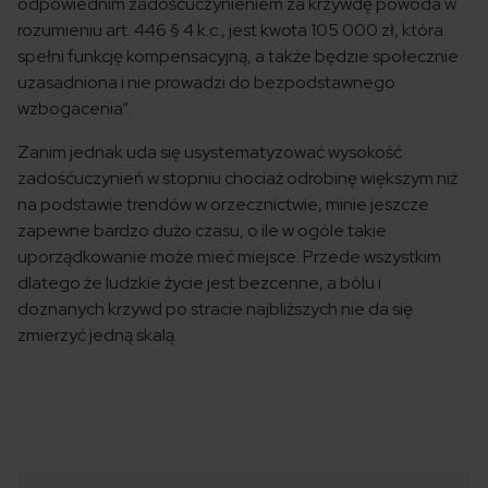
odpowiednim zadośćuczynieniem za krzywdę powoda w
rozumieniu art. 446 § 4 k.c., jest kwota 105 000 zł, która
spełni funkcję kompensacyjną, a także będzie społecznie
uzasadniona i nie prowadzi do bezpodstawnego
wzbogacenia”.
Zanim jednak uda się usystematyzować wysokość
zadośćuczynień w stopniu chociaż odrobinę większym niż
na podstawie trendów w orzecznictwie, minie jeszcze
zapewne bardzo dużo czasu, o ile w ogóle takie
uporządkowanie może mieć miejsce. Przede wszystkim
dlatego że ludzkie życie jest bezcenne, a bólu i
doznanych krzywd po stracie najbliższych nie da się
zmierzyć jedną skalą.