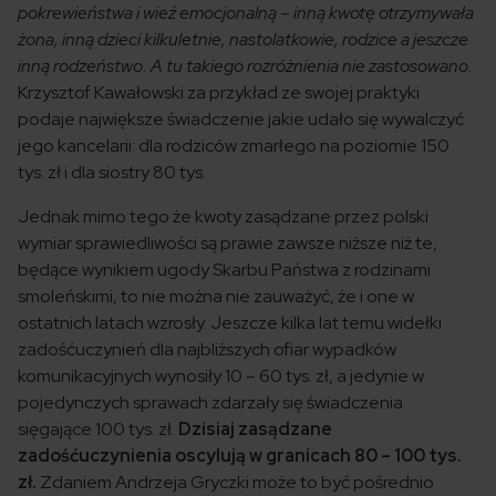
pokrewieństwa i wieź emocjonalną – inną kwotę otrzymywała
żona, inną dzieci kilkuletnie, nastolatkowie, rodzice a jeszcze
inną rodzeństwo. A tu takiego rozróżnienia nie zastosowano.
Krzysztof Kawałowski za przykład ze swojej praktyki
podaje największe świadczenie jakie udało się wywalczyć
jego kancelarii: dla rodziców zmarłego na poziomie 150
tys. zł i dla siostry 80 tys.
Jednak mimo tego że kwoty zasądzane przez polski
wymiar sprawiedliwości są prawie zawsze niższe niż te,
będące wynikiem ugody Skarbu Państwa z rodzinami
smoleńskimi, to nie można nie zauważyć, że i one w
ostatnich latach wzrosły. Jeszcze kilka lat temu widełki
zadośćuczynień dla najbliższych ofiar wypadków
komunikacyjnych wynosiły 10 – 60 tys. zł, a jedynie w
pojedynczych sprawach zdarzały się świadczenia
sięgające 100 tys. zł.
Dzisiaj zasądzane
zadośćuczynienia oscylują w granicach 80 – 100 tys.
zł.
Zdaniem Andrzeja Gryczki może to być pośrednio