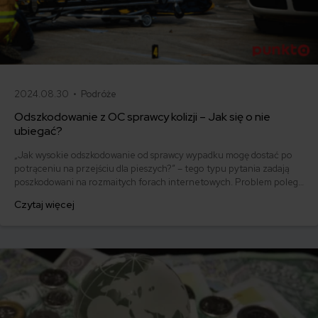
2024.08.30 •
Podróże
Odszkodowanie z OC sprawcy kolizji – Jak się o nie
ubiegać?
„Jak wysokie odszkodowanie od sprawcy wypadku mogę dostać po
potrąceniu na przejściu dla pieszych?” – tego typu pytania zadają
poszkodowani na rozmaitych forach internetowych. Problem polega
na wycenie takiego uszczerbku. Twoje zdrowie to nie samochód,
Czytaj więcej
który wyceni za rzeczoznawca. Zobacz, jak dostać odszkodowanie z
OC sprawcy kolizji.