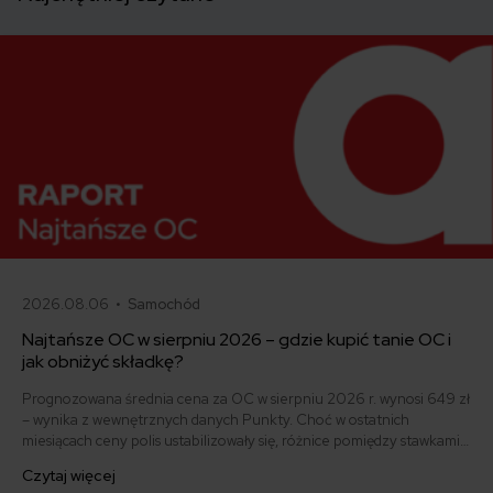
2026.08.06 •
Samochód
Najtańsze OC w sierpniu 2026 – gdzie kupić tanie OC i
jak obniżyć składkę?
Prognozowana średnia cena za OC w sierpniu 2026 r. wynosi 649 zł
– wynika z wewnętrznych danych Punkty. Choć w ostatnich
miesiącach ceny polis ustabilizowały się, różnice pomiędzy stawkami
za ubezpieczenie są ogromne. Jedni płacą zaledwie nieco ponad
Czytaj więcej
500 zł, inni – powyżej 1500 zł. Gdzie znaleźć najtańsze OC w Polsce