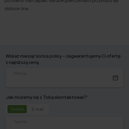
po równo foki i alpaki. Na ubezpieczeniach po prostu się
dobrze zna.
Wskaż miesiąc końca polisy – zagwarantujemy Ci ofertę
z najniższą ceną.
Miesiąc
Jak możemy się z Tobą skontaktować?
Telefon
E-mail
Telefon