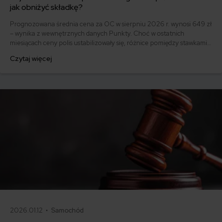
jak obniżyć składkę?
Prognozowana średnia cena za OC w sierpniu 2026 r. wynosi 649 zł
– wynika z wewnętrznych danych Punkty. Choć w ostatnich
miesiącach ceny polis ustabilizowały się, różnice pomiędzy stawkami
za ubezpieczenie są ogromne. Jedni płacą zaledwie nieco ponad
Czytaj więcej
500 zł, inni – powyżej 1500 zł. Gdzie znaleźć najtańsze OC w Polsce
i jak obniżyć koszty ubezpieczenia samochodu? Odpowiadamy na
podstawie najnowszych danych z rynku.
2026.01.12 •
Samochód