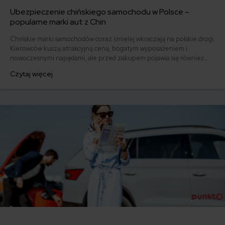
Ubezpieczenie chińskiego samochodu w Polsce –
popularne marki aut z Chin
Chińskie marki samochodów coraz śmielej wkraczają na polskie drogi.
Kierowców kuszą atrakcyjną ceną, bogatym wyposażeniem i
nowoczesnymi napędami, ale przed zakupem pojawia się również
pytanie: ile kosztuje ich ubezpieczenie? Sprawdzamy, czy polisy
Czytaj więcej
komunikacyjne dla marek takich jak MG, BYD, Omoda, Jaecoo i BAIC
różnią się od ubezpieczeń dla popularnych aut europejskich,
japońskich i koreańskich.