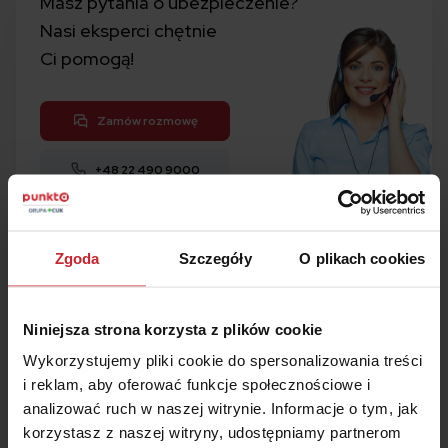
Masz pytania o ubezpieczenie?
Nasi eksperci chętnie
Ci pomogą!
Zamów rozmowę
+48 22 490 9000
Kalkulator
OC i AC
Zgoda
Szczegóły
O plikach cookies
1
Porównaj w 5 minut
Niniejsza strona korzysta z plików cookie
2
Kup ubezpieczenie
Wykorzystujemy pliki cookie do spersonalizowania treści
3
Zaoszczędź
nawet 50%
i reklam, aby oferować funkcje społecznościowe i
analizować ruch w naszej witrynie. Informacje o tym, jak
Oblicz składkę
korzystasz z naszej witryny, udostępniamy partnerom