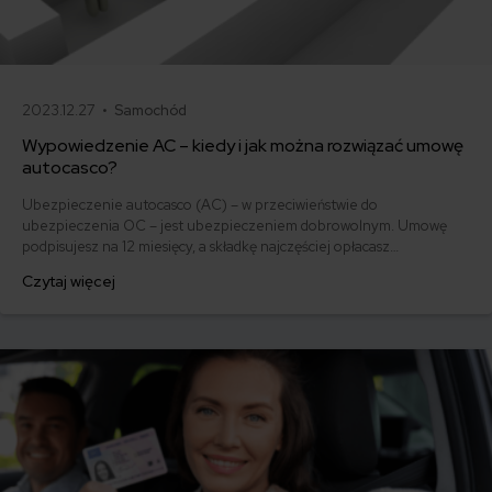
2023.12.27 •
Samochód
Wypowiedzenie AC – kiedy i jak można rozwiązać umowę
autocasco?
Ubezpieczenie autocasco (AC) – w przeciwieństwie do
ubezpieczenia OC – jest ubezpieczeniem dobrowolnym. Umowę
podpisujesz na 12 miesięcy, a składkę najczęściej opłacasz
jednorazowo. Co w przypadku, gdy udało Ci się znaleźć lepszą
Czytaj więcej
ofertę lub zdecydowałeś się sprzedać samochód w trakcie trwania
umowy? Sprawdź, w jakich sytuacjach ubezpieczenie AC wygasa
samo, a kiedy można odstąpić od umowy.