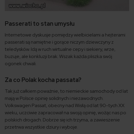
Passerati to stan umysłu
Internetowe dyskusje pomiędzy wielbicielami a hejterami
passerati są namiętne i gorące niczym dziewczyny z
teledysków. Idą w ruch wirtualne cepy i siekiery, wrze,
buzuje, ale konkluzji brak. Wszak każda pliszka swój
ogonek chwali.
Za co Polak kocha passata?
Tak już całkiem poważnie, to niemieckie samochody od lat
mają w Polsce opinię solidnych i niezawodnych.
Volkswagen Passat, obecny nad Wisłą od lat 90-tych XX
wieku, uczciwie zapracował na swoją opinię, wożąc nas po
polskich drogach. Dobrze się ich trzyma, a zawieszenie
przetrwa wszystkie dziury i wyboje.