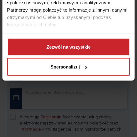
społecznościowym, reklamowym i analitycznym.
Partnerzy mogą połączyć te informacje z innymi danymi
otrzymanymi od Ciebie lub uzyskanymi podczas
korzystania z ich usług.
Dowiedz się więcej na temat tego, kim jesteśmy, jak
Oszczędź na
OC/AC
– wyceń i kup w 2 minuty
można się z nami skontaktować i w jaki sposób
Zezwól na wszystkie
przetwarzamy dane osobowe w ramach
Polityki
prywatności
.
Numer rejestracyjny pojazdu
Spersonalizuj
Data urodzenia właściciela pojazdu
Akceptuję
Regulamin
świadczenia usług drogą
elektroniczną i zawierania umów na odległość oraz
Informacje
o multiagencie i administratorze danych.