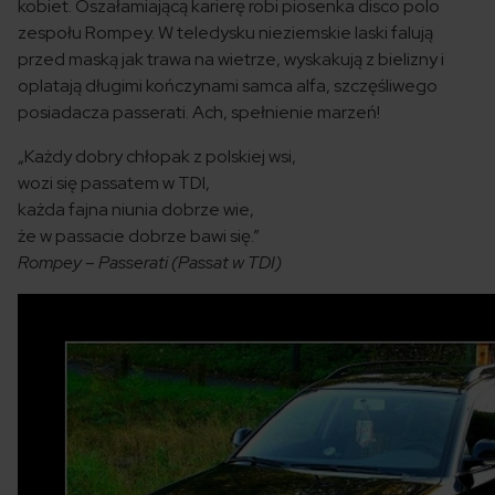
kobiet. Oszałamiającą karierę robi piosenka disco polo
zespołu Rompey. W teledysku nieziemskie laski falują
przed maską jak trawa na wietrze, wyskakują z bielizny i
oplatają długimi kończynami samca alfa, szczęśliwego
posiadacza passerati. Ach, spełnienie marzeń!
„Każdy dobry chłopak z polskiej wsi,
wozi się passatem w TDI,
każda fajna niunia dobrze wie,
że w passacie dobrze bawi się.”
Rompey – Passerati (Passat w TDI)