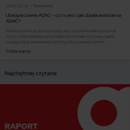
2026.05.06 •
Samochód
Ubezpieczenie ADAC – co to jest i jak działa assistance
ADAC?
Podróże autem po Europie wiążą się z ryzykiem awarii, kolizji lub
innych nieprzewidzianych problemów w trasie. Kierowcy często
szukają wtedy dodatkowej ochrony, która zapewni pomoc
techniczną, holowanie lub wsparcie organizacyjne poza granicami
Czytaj więcej
kraju. Jednym z rozwiązań, które pojawia się w tym kontekście, jest
członkostwo w ADAC – niemieckim automobilklubie oferującym
pomoc drogową i usługi assistance w Europie.
Najchętniej czytane