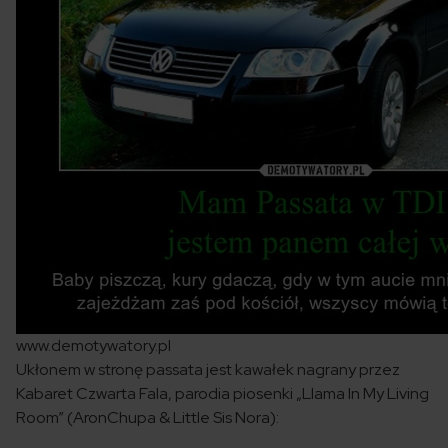
www.demotywatory.pl
Ukłonem w stronę passata jest kawałek nagrany przez
Kabaret Czwarta Fala, parodia piosenki „Llama In My Living
Room” (AronChupa & Little Sis Nora):