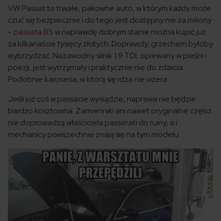
VW Passat to trwałe, pakowne auto, w którym każdy może
czuć się bezpiecznie i do tego jest dostępny nie za miliony
–
passata B5
w naprawdę dobrym stanie można kupić już
za kilkanaście tysięcy złotych. Doprawdy, grzechem byłoby
wybrzydzać. Nazawodny silnik 1.9 TDI, opiewany w pieśni i
poezji, jest wytrzymały i praktycznie nie do zdarcia.
Podobnie karoseria, w którą się rdza nie wżera.
Jeśli już coś w passacie wysiądzie, naprawa nie będzie
bardzo kosztowna. Zamienniki ani nawet oryginalne części
nie doprowadzą właściciela passerati do ruiny, a i
mechanicy powszechnie znają się na tym modelu.