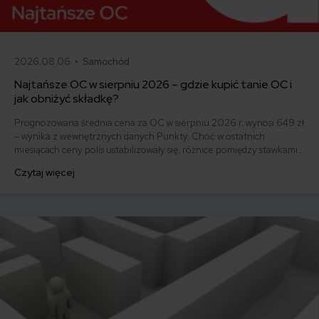
2026.08.06 •
Samochód
Najtańsze OC w sierpniu 2026 – gdzie kupić tanie OC i
jak obniżyć składkę?
Prognozowana średnia cena za OC w sierpniu 2026 r. wynosi 649 zł
– wynika z wewnętrznych danych Punkty. Choć w ostatnich
miesiącach ceny polis ustabilizowały się, różnice pomiędzy stawkami
za ubezpieczenie są ogromne. Jedni płacą zaledwie nieco ponad
Czytaj więcej
500 zł, inni – powyżej 1500 zł. Gdzie znaleźć najtańsze OC w Polsce
i jak obniżyć koszty ubezpieczenia samochodu? Odpowiadamy na
podstawie najnowszych danych z rynku.