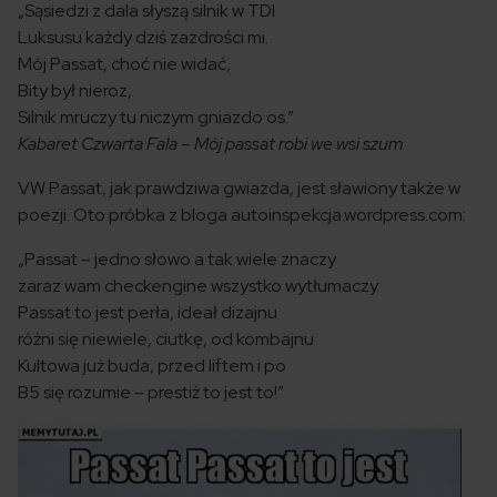
„Sąsiedzi z dala słyszą silnik w TDI
Luksusu każdy dziś zazdrości mi.
Mój Passat, choć nie widać,
Bity był nieroz,
Silnik mruczy tu niczym gniazdo os.”
Kabaret Czwarta Fala – Mój passat robi we wsi szum
VW Passat, jak prawdziwa gwiazda, jest sławiony także w
poezji. Oto próbka z bloga autoinspekcja.wordpress.com:
„Passat – jedno słowo a tak wiele znaczy
zaraz wam checkengine wszystko wytłumaczy.
Passat to jest perła, ideał dizajnu
różni się niewiele, ciutkę, od kombajnu
Kultowa już buda, przed liftem i po
B5 się rozumie – prestiż to jest to!”