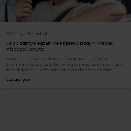
2025.11.14 •
Samochód
Co po zdanym egzaminie na prawo jazdy? Poradnik
młodego kierowcy
Właśnie zdałeś praktyczny egzamin na prawo jazdy? Świetnie!
Zanim jednak wsiądziesz za kierownicą własnego samochodu, musisz
dopełnić jeszcze kilka formalności. Co trzeba zrobić po zdaniu
egzaminu na prawo jazdy? Poznaj praktyczne wskazówki, dzięki
Czytaj więcej
którym szybko załatwisz sprawy urzędowe i będziesz mógł prowadzić
swoje auto.