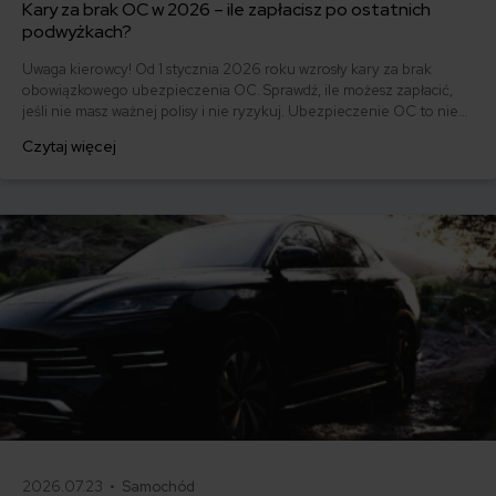
Kary za brak OC w 2026 – ile zapłacisz po ostatnich
podwyżkach?
Uwaga kierowcy! Od 1 stycznia 2026 roku wzrosły kary za brak
obowiązkowego ubezpieczenia OC. Sprawdź, ile możesz zapłacić,
jeśli nie masz ważnej polisy i nie ryzykuj. Ubezpieczenie OC to nie
tylko obowiązek, ale też ochrona dla Ciebie i innych uczestników
Czytaj więcej
ruchu drogowego.
2026.07.23 •
Samochód