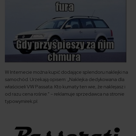
W Internecie można kupić dodające splendoru naklejki na
samochód. Urzekają opisem: „Naklejka dedykowana dla
właścicieli VW Passata. Kto kumaty ten wie, że naklejasz i
od razu cena rośnie.” – reklamuje sprzedawca na stronie
typowymirek.pl.