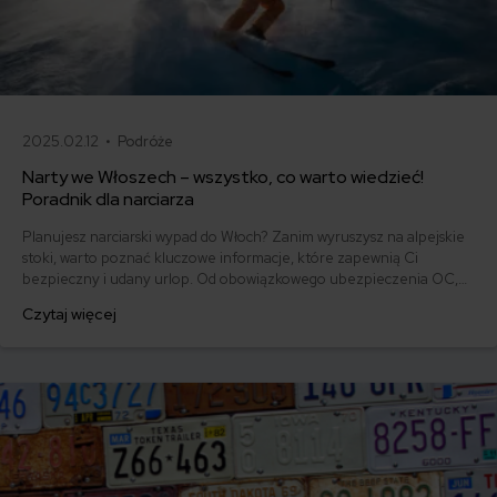
2025.02.12 •
Podróże
Narty we Włoszech – wszystko, co warto wiedzieć!
Poradnik dla narciarza
Planujesz narciarski wypad do Włoch? Zanim wyruszysz na alpejskie
stoki, warto poznać kluczowe informacje, które zapewnią Ci
bezpieczny i udany urlop. Od obowiązkowego ubezpieczenia OC,
przez wybór odpowiedniego ośrodka, po lokalne zwyczaje –
Czytaj więcej
przygotowanie to podstawa. Odkryj, na co zwrócić uwagę, by w pełni
cieszyć się białym szaleństwem w sercu Italii.