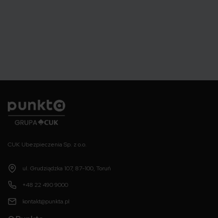
Punkta
CUK Ubezpieczenia Sp. z o.o.
ul. Grudziądzka 107, 87-100, Toruń
+48 22 490 9000
kontakt@punkta.pl