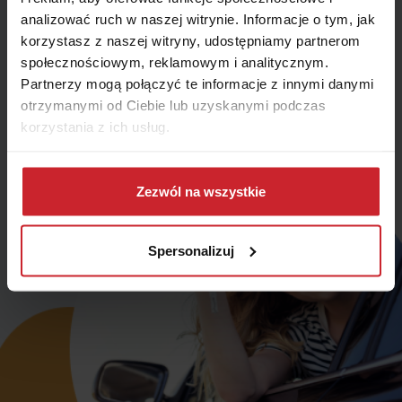
Telefon
analizować ruch w naszej witrynie. Informacje o tym, jak
korzystasz z naszej witryny, udostępniamy partnerom
społecznościowym, reklamowym i analitycznym.
Partnerzy mogą połączyć te informacje z innymi danymi
otrzymanymi od Ciebie lub uzyskanymi podczas
Zamów kontakt
korzystania z ich usług.
Dowiedz się więcej na temat tego, kim jesteśmy, jak
można się z nami skontaktować i w jaki sposób
Zezwól na wszystkie
przetwarzamy dane osobowe w ramach
Polityki
prywatności
.
Spersonalizuj