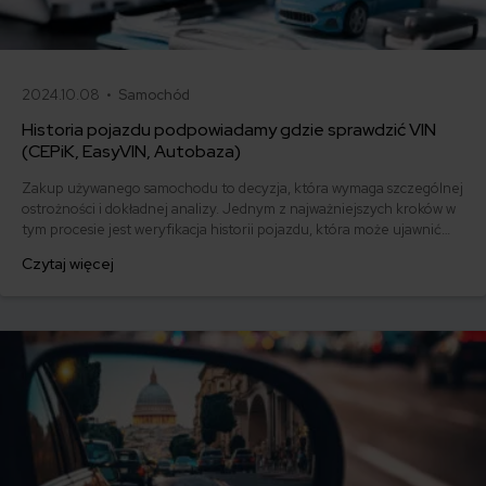
2024.10.08 •
Samochód
Historia pojazdu podpowiadamy gdzie sprawdzić VIN
(CEPiK, EasyVIN, Autobaza)
Zakup używanego samochodu to decyzja, która wymaga szczególnej
ostrożności i dokładnej analizy. Jednym z najważniejszych kroków w
tym procesie jest weryfikacja historii pojazdu, która może ujawnić
najważniejsze informacje na temat jego przeszłości, stanu
Czytaj więcej
technicznego oraz potencjalnych problemów. Wartość takich
danych jest nieoceniona,.