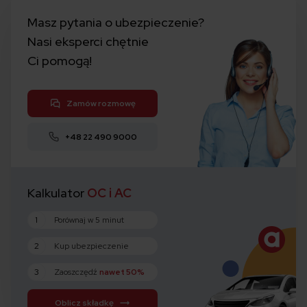
Masz pytania o ubezpieczenie?
Nasi eksperci chętnie
Ci pomogą!
Zamów rozmowę
+48 22 490 9000
Kalkulator
OC i AC
1
Porównaj w 5 minut
2
Kup ubezpieczenie
3
Zaoszczędź
nawet 50%
Oblicz składkę