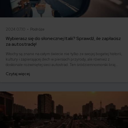
2024.07.10 •
Podróże
Wybierasz się do słonecznej Italii? Sprawdź, ile zapłacisz
za autostradę!
Włochy są znane na całym świecie nie tylko ze swojej bogatej historii,
kultury i zapierającej dech w piersiach przyrody, ale również z
doskonale rozwiniętej sieci autostrad. Ten śródziemnomorski kraj
może się poszczycić ponad 7 000 kilometrami dróg szybkiego
Czytaj więcej
ruchu, które umożliwiają sprawne przemieszczanie się między
najbardziej odległymi regionami.