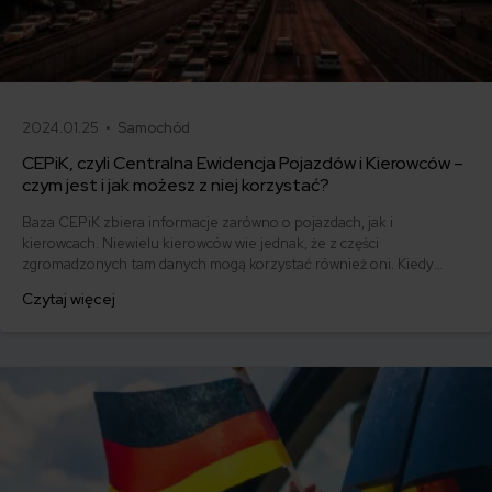
2024.01.25 •
Samochód
CEPiK, czyli Centralna Ewidencja Pojazdów i Kierowców –
czym jest i jak możesz z niej korzystać?
Baza CEPiK zbiera informacje zarówno o pojazdach, jak i
kierowcach. Niewielu kierowców wie jednak, że z części
zgromadzonych tam danych mogą korzystać również oni. Kiedy
warto zrobić użytek z zasobów CEPiK? Odpowiedź znajdziesz w
Czytaj więcej
naszym poradniku.