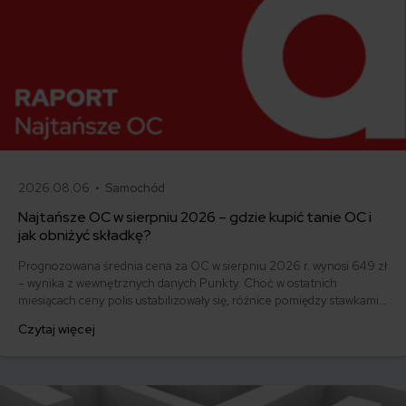
2026.08.06 •
Samochód
Najtańsze OC w sierpniu 2026 – gdzie kupić tanie OC i
jak obniżyć składkę?
Prognozowana średnia cena za OC w sierpniu 2026 r. wynosi 649 zł
– wynika z wewnętrznych danych Punkty. Choć w ostatnich
miesiącach ceny polis ustabilizowały się, różnice pomiędzy stawkami
za ubezpieczenie są ogromne. Jedni płacą zaledwie nieco ponad
Czytaj więcej
500 zł, inni – powyżej 1500 zł. Gdzie znaleźć najtańsze OC w Polsce
i jak obniżyć koszty ubezpieczenia samochodu? Odpowiadamy na
podstawie najnowszych danych z rynku.