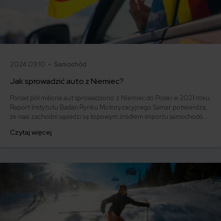
2024.09.10 •
Samochód
Jak sprowadzić auto z Niemiec?
Ponad pół miliona aut sprowadzono z Niemiec do Polski w 2021 roku.
Raport Instytutu Badań Rynku Motoryzacyjnego Samar potwierdza,
że nasi zachodni sąsiedzi są topowym źródłem importu samochodów
do Polski od wielu lat. Czy kupienie w Niemczech Volkswagena, Opla,
Czytaj więcej
Forda lub Audi – czyli najczęściej importowanych marek w zeszłym
roku – rzeczywiście się opłaca? Zapoznaj się z kosztami,
formalnościami i wskazówkami.