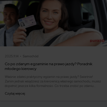
2025.11.14 •
Samochód
Co po zdanym egzaminie na prawo jazdy? Poradnik
młodego kierowcy
Właśnie zdałeś praktyczny egzamin na prawo jazdy? Świetnie!
Zanim jednak wsiądziesz za kierownicą własnego samochodu, musisz
dopełnić jeszcze kilka formalności. Co trzeba zrobić po zdaniu
egzaminu na prawo jazdy? Poznaj praktyczne wskazówki, dzięki
Czytaj więcej
którym szybko załatwisz sprawy urzędowe i będziesz mógł prowadzić
swoje auto.