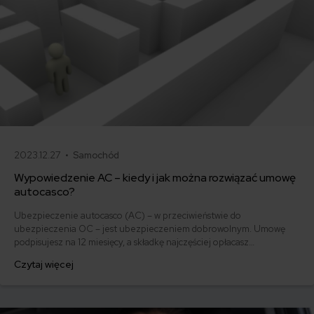
2023.12.27 •
Samochód
Wypowiedzenie AC – kiedy i jak można rozwiązać umowę
autocasco?
Ubezpieczenie autocasco (AC) – w przeciwieństwie do
ubezpieczenia OC – jest ubezpieczeniem dobrowolnym. Umowę
podpisujesz na 12 miesięcy, a składkę najczęściej opłacasz
jednorazowo. Co w przypadku, gdy udało Ci się znaleźć lepszą
Czytaj więcej
ofertę lub zdecydowałeś się sprzedać samochód w trakcie trwania
umowy? Sprawdź, w jakich sytuacjach ubezpieczenie AC wygasa
samo, a kiedy można odstąpić od umowy.