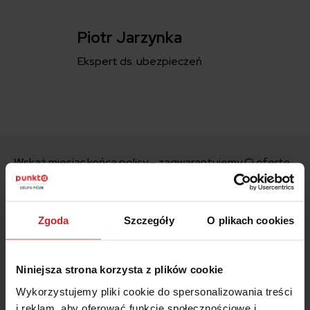
Piotr Jarzynka
Ekspert ds. ubezpieczeń
Wskaż miesiąc końca polisy – zagwarantujemy Ci ofertę
z najniższą ceną.
Miesiąc
Zgoda
Szczegóły
O plikach cookies
Jak możemy się z Tobą skontaktować?
Niniejsza strona korzysta z plików cookie
Telefon
E-mail
Wykorzystujemy pliki cookie do spersonalizowania treści
i reklam, aby oferować funkcje społecznościowe i