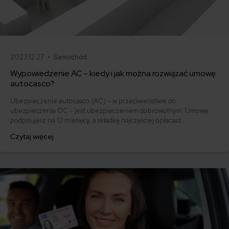
2023.12.27 •
Samochód
Wypowiedzenie AC – kiedy i jak można rozwiązać umowę
autocasco?
Ubezpieczenie autocasco (AC) – w przeciwieństwie do
ubezpieczenia OC – jest ubezpieczeniem dobrowolnym. Umowę
podpisujesz na 12 miesięcy, a składkę najczęściej opłacasz
jednorazowo. Co w przypadku, gdy udało Ci się znaleźć lepszą
Czytaj więcej
ofertę lub zdecydowałeś się sprzedać samochód w trakcie trwania
umowy? Sprawdź, w jakich sytuacjach ubezpieczenie AC wygasa
samo, a kiedy można odstąpić od umowy.