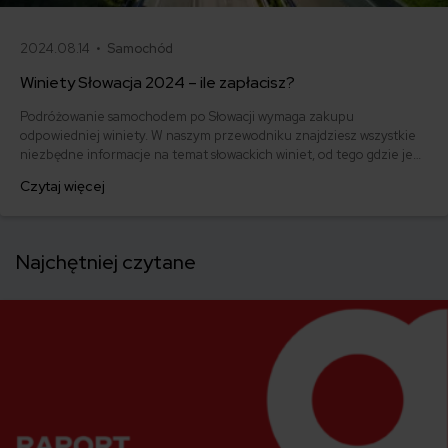
2024.08.14 •
Samochód
Winiety Słowacja 2024 – ile zapłacisz?
Podróżowanie samochodem po Słowacji wymaga zakupu
odpowiedniej winiety. W naszym przewodniku znajdziesz wszystkie
niezbędne informacje na temat słowackich winiet, od tego gdzie je
nabyć, przez rodzaje i ceny, po konsekwencje braku ważnej winiety.
Czytaj więcej
Dzięki temu zaplanujesz swoją podróż do Słowacji i unikniesz
problemów na drodze.
Najchętniej czytane