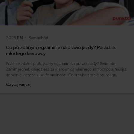
2025.11.14 •
Samochód
Co po zdanym egzaminie na prawo jazdy? Poradnik
młodego kierowcy
Właśnie zdałeś praktyczny egzamin na prawo jazdy? Świetnie!
Zanim jednak wsiądziesz za kierownicą własnego samochodu, musisz
dopełnić jeszcze kilka formalności. Co trzeba zrobić po zdaniu
egzaminu na prawo jazdy? Poznaj praktyczne wskazówki, dzięki
Czytaj więcej
którym szybko załatwisz sprawy urzędowe i będziesz mógł prowadzić
swoje auto.