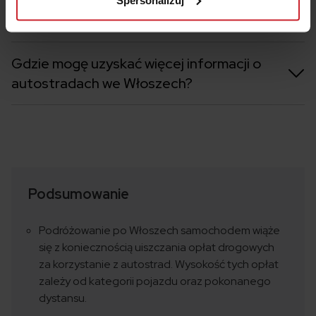
Gdzie mogę kupić przedpłaconą kartę
Viacard?
Gdzie mogę uzyskać więcej informacji o
autostradach we Włoszech?
Podsumowanie
Podróżowanie po Włoszech samochodem wiąże
się z koniecznością uiszczania opłat drogowych
za korzystanie z autostrad. Wysokość tych opłat
zależy od kategorii pojazdu oraz pokonanego
dystansu.