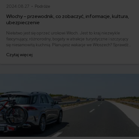
2024.08.27 •
Podróże
Włochy – przewodnik, co zobaczyć, informacje, kultura,
ubezpieczenie
Niełatwo jest się oprzeć urokowi Włoch. Jest to kraj niezwykle
fascynujący, różnorodny, bogaty w atrakcje turystyczne i szczycący
się niesamowitą kuchnią. Planujesz wakacje we Włoszech? Sprawdź
nasz przewodnik, w którym znajdziesz wszystkie niezbędne
Czytaj więcej
informacje i ciekawostki o Italii. Kultura, ubezpieczenie, co
zobaczyć?