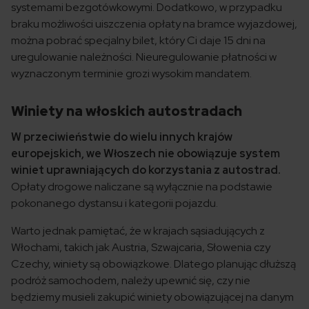
systemami bezgotówkowymi. Dodatkowo, w przypadku
braku możliwości uiszczenia opłaty na bramce wyjazdowej,
można pobrać specjalny bilet, który Ci daje 15 dni na
uregulowanie należności. Nieuregulowanie płatności w
wyznaczonym terminie grozi wysokim mandatem.
Winiety na włoskich autostradach
W przeciwieństwie do wielu innych krajów
europejskich, we Włoszech nie obowiązuje system
winiet uprawniających do korzystania z autostrad.
Opłaty drogowe naliczane są wyłącznie na podstawie
pokonanego dystansu i kategorii pojazdu.
Warto jednak pamiętać, że w krajach sąsiadujących z
Włochami, takich jak Austria, Szwajcaria, Słowenia czy
Czechy, winiety są obowiązkowe. Dlatego planując dłuższą
podróż samochodem, należy upewnić się, czy nie
będziemy musieli zakupić winiety obowiązującej na danym