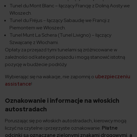
Tunel du Mont Blanc – łączący Francję z Doliną Aosty we
Włoszech.
Tunel du Fréjus – łączący Sabaudię we Francji z
Piemontem we Włoszech.
Tunel Munt La Schera (Tunel Livigno) – łączący
Szwajcarię z Włochami.
Opłaty za przejazd tymi tunelami są zróżnicowane w
zależności od kategorii pojazdu i mogą stanowić istotną
pozycję w budżecie podróży.
Wybierając się na wakacje, nie zapomnij o
ubezpieczeniu
assistance
!
Oznakowanie i informacje na włoskich
autostradach
Poruszając się po włoskich autostradach, kierowcy mogą
liczyć na czytelne i przejrzyste oznakowanie.
Płatne
odcinki są oznaczane zielonymi znakami drogowymi, a