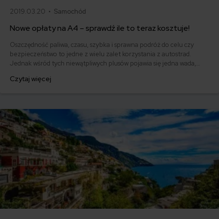
2019.03.20 •
Samochód
Nowe opłaty na A4 – sprawdź ile to teraz kosztuje!
Oszczędność paliwa, czasu, szybka i sprawna podróż do celu czy
bezpieczeństwo to jedne z wielu zalet korzystania z autostrad.
Jednak wśród tych niewątpliwych plusów pojawia się jedna wada,
które sprawia, że Polacy tłumnie uciekają na boczne drogi. Chodzi
Czytaj więcej
oczywiście o opłaty za autostradę, które do niskich nie należą, a od 1
marca 2019 jeszcze wzrosły. Nowe opłaty na A4 - sprawdź ile to
teraz kosztuje!