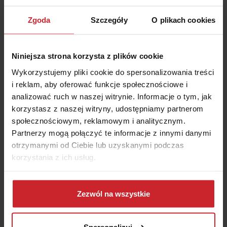
113 – policja,
Zgoda
Szczegóły
O plikach cookies
116 – pomoc drogowa.
Niniejsza strona korzysta z plików cookie
Wykorzystujemy pliki cookie do spersonalizowania treści
i reklam, aby oferować funkcje społecznościowe i
analizować ruch w naszej witrynie. Informacje o tym, jak
Pytania i odpowiedzi
korzystasz z naszej witryny, udostępniamy partnerom
społecznościowym, reklamowym i analitycznym.
Partnerzy mogą połączyć te informacje z innymi danymi
Jakie są opłaty za przejazd autostradami
otrzymanymi od Ciebie lub uzyskanymi podczas
we Włoszech?
korzystania z ich usług.
Jakie są sposoby płatności za przejazd
Dowiedz się więcej na temat tego, kim jesteśmy, jak
można się z nami skontaktować i w jaki sposób
Zezwól na wszystkie
autostradami we Włoszech?
przetwarzamy dane osobowe w ramach
Polityki
prywatności
.
Spersonalizuj