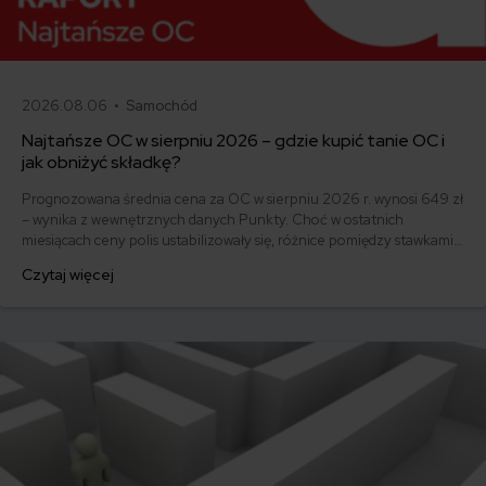
2026.08.06 •
Samochód
Najtańsze OC w sierpniu 2026 – gdzie kupić tanie OC i
jak obniżyć składkę?
Prognozowana średnia cena za OC w sierpniu 2026 r. wynosi 649 zł
– wynika z wewnętrznych danych Punkty. Choć w ostatnich
miesiącach ceny polis ustabilizowały się, różnice pomiędzy stawkami
za ubezpieczenie są ogromne. Jedni płacą zaledwie nieco ponad
Czytaj więcej
500 zł, inni – powyżej 1500 zł. Gdzie znaleźć najtańsze OC w Polsce
i jak obniżyć koszty ubezpieczenia samochodu? Odpowiadamy na
podstawie najnowszych danych z rynku.