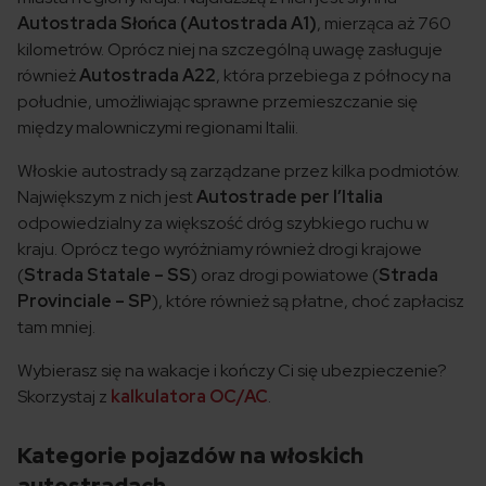
Autostrada Słońca (Autostrada A1)
, mierząca aż 760
kilometrów. Oprócz niej na szczególną uwagę zasługuje
również
Autostrada A22
, która przebiega z północy na
południe, umożliwiając sprawne przemieszczanie się
między malowniczymi regionami Italii.
Włoskie autostrady są zarządzane przez kilka podmiotów.
Największym z nich jest
Autostrade per l’Italia
odpowiedzialny za większość dróg szybkiego ruchu w
kraju. Oprócz tego wyróżniamy również drogi krajowe
(
Strada Statale – SS
) oraz drogi powiatowe (
Strada
Provinciale – SP
), które również są płatne, choć zapłacisz
tam mniej.
Wybierasz się na wakacje i kończy Ci się ubezpieczenie?
Skorzystaj z
kalkulatora OC/AC
.
Kategorie pojazdów na włoskich