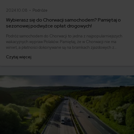
2024.10.08 •
Podróże
Wybierasz się do Chorwacji samochodem? Pamiętaj o
sezonowej podwyżce opłat drogowych!
Podróż samochodem do Chorwacji to jedna z najpopularniejszych
wakacyjnych wypraw Polaków. Pamiętaj, że w Chorwacji nie ma
winiet, a płatności dokonywane są na bramkach zjazdowych z
autostrad, a kwoty, które będziesz musiał uiścić w 2024 roku, są
Czytaj więcej
wyższe niż w poprzednich latach!