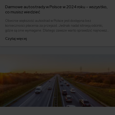
Darmowe autostrady w Polsce w 2024 roku – wszystko,
co musisz wiedzieć
Obecnie większość autostrad w Polsce jest dostępna bez
konieczności płacenia za przejazd. Jednak nadal istnieją odcinki,
gdzie są one wymagane. Dlatego zawsze warto sprawdzić najnowsze
informacje na ten temat. Jeśli planujesz podróżować po Polsce
Czytaj więcej
samochodem, sprawdź na mapie darmowych autostrad, którędy
przejedziesz za darmo!