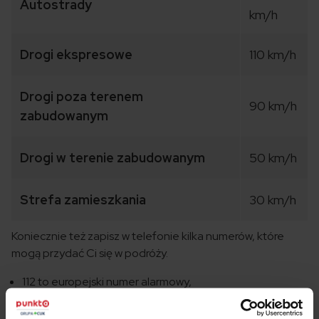
Autostrady
km/h
Drogi ekspresowe
110 km/h
Drogi poza terenem
90 km/h
zabudowanym
Drogi w terenie zabudowanym
50 km/h
Strefa zamieszkania
30 km/h
Koniecznie też zapisz w telefonie kilka numerów, które
mogą przydać Ci się w podróży.
112 to europejski numer alarmowy,
118 – pogotowie ratunkowe,
115 – straż pożarna,