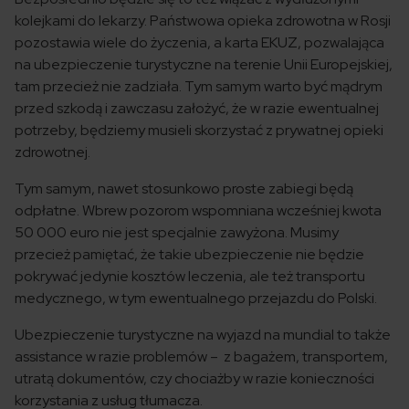
kolejkami do lekarzy. Państwowa opieka zdrowotna w Rosji
pozostawia wiele do życzenia, a karta EKUZ, pozwalająca
na ubezpieczenie turystyczne na terenie Unii Europejskiej,
tam przecież nie zadziała. Tym samym warto być mądrym
przed szkodą i zawczasu założyć, że w razie ewentualnej
potrzeby, będziemy musieli skorzystać z prywatnej opieki
zdrowotnej.
Tym samym, nawet stosunkowo proste zabiegi będą
odpłatne. Wbrew pozorom wspomniana wcześniej kwota
50 000 euro nie jest specjalnie zawyżona. Musimy
przecież pamiętać, że takie ubezpieczenie nie będzie
pokrywać jedynie kosztów leczenia, ale też transportu
medycznego, w tym ewentualnego przejazdu do Polski.
Ubezpieczenie turystyczne na wyjazd na mundial to także
assistance w razie problemów – z bagażem, transportem,
utratą dokumentów, czy chociażby w razie konieczności
korzystania z usług tłumacza.