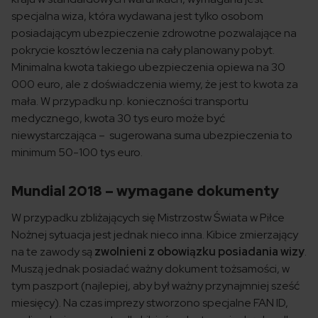
specjalna wiza, która wydawana jest tylko osobom
posiadającym ubezpieczenie zdrowotne pozwalające na
pokrycie kosztów leczenia na cały planowany pobyt.
Minimalna kwota takiego ubezpieczenia opiewa na 30
000 euro, ale z doświadczenia wiemy, że jest to kwota za
mała. W przypadku np. konieczności transportu
medycznego, kwota 30 tys euro może być
niewystarczająca – sugerowana suma ubezpieczenia to
minimum 50-100 tys euro.
Mundial 2018 – wymagane dokumenty
W przypadku zbliżających się Mistrzostw Świata w Piłce
Nożnej sytuacja jest jednak nieco inna. Kibice zmierzający
na te zawody są
zwolnieni z obowiązku posiadania wizy
.
Muszą jednak posiadać ważny dokument tożsamości, w
tym paszport (najlepiej, aby był ważny przynajmniej sześć
miesięcy). Na czas imprezy stworzono specjalne FAN ID,