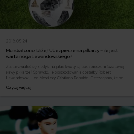
2018.05.24
Mundial coraz bliżej! Ubezpieczenia piłkarzy – ile jest
warta noga Lewandowskiego?
Zastanawiałeś się kiedyś, na jakie kwoty są ubezpieczeni światowej
sławy piłkarze? Sprawdź, ile odszkodowania dostałby Robert
Lewandowski, Leo Messi czy Cristiano Ronaldo. Ostrzegamy, że po
zobaczeniu tych liczb może Ci się zakręcić w głowie! Poniżej
Czytaj więcej
znajdziesz wszelkie szczegóły!