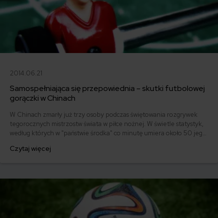
2014.06.21
Samospełniająca się przepowiednia – skutki futbolowej
gorączki w Chinach
W Chinach zmarły już trzy osoby podczas świętowania rozgrywek
tegorocznych mistrzostw świata w piłce nożnej. W świetle statystyk,
według których w "państwie środka" co minutę umiera około 50 jego
mieszkańców, liczba nie jest zatrważająca, ale jest kolejnym z serii
Czytaj więcej
niecodziennych doniesień ze światka futbolowych noobów.