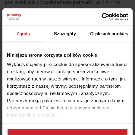
ponieważ cała procedura może potrwać kilka dni – nie
warto więc tego odkładać na ostatnią chwilę.
Co do zasady ograniczenia mogą dotyczyć także
ubezpieczenia AC. Jeśli je posiadasz, sprawdź warunki
Zgoda
Szczegóły
O plikach cookies
ubezpieczenia w OWU. Wiele towarzystw zapewnia
ochronę w Rosji, ale zastrzega, że nie zwróci pieniędzy np.
za skradziony tam pojazd. Ograniczenia dotyczą także
Niniejsza strona korzysta z plików cookie
pomocy w ramach assistance.
Wykorzystujemy pliki cookie do spersonalizowania treści
Jeśli nie posiadasz takiej polisy, możesz wykupić tzw.
i reklam, aby oferować funkcje społecznościowe i
krótkoterminowe ubezpieczenie assistance – sprawdź
analizować ruch w naszej witrynie. Informacje o tym, jak
jednak koniecznie czy Towarzystwo jest w stanie zapewnić
korzystasz z naszej witryny, udostępniamy partnerom
taką ochronę na terytorium Rosji.
społecznościowym, reklamowym i analitycznym.
Partnerzy mogą połączyć te informacje z innymi danymi
Wyjazd na Mundial 2018 – koszty
otrzymanymi od Ciebie lub uzyskanymi podczas
korzystania z ich usług.
Wyjazd na Mistrzostwa Świata, to jak się łatwo domyślić,
nie jest tania impreza. Szacunkowo kibicie, którzy
Dowiedz się więcej na temat tego, kim jesteśmy, jak
zdecydują się na wyjazd wydadzą od około 4 do nawet 15