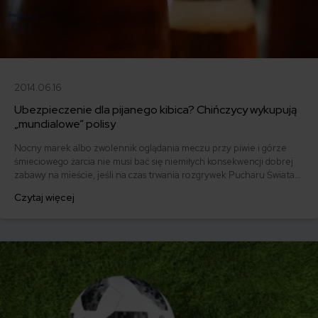
2014.06.16
Ubezpieczenie dla pijanego kibica? Chińczycy wykupują
„mundialowe” polisy
Nocny marek albo zwolennik oglądania meczu przy piwie i górze
śmieciowego żarcia nie musi bać się niemiłych konsekwencji dobrej
zabawy na mieście, jeśli na czas trwania rozgrywek Pucharu Świata
wykupi jedną z polis, które oferują chińskie formy ubezpieczeniowe.
Czytaj więcej
Ubezpieczenie kibica to bardzo intrygująca oferta.