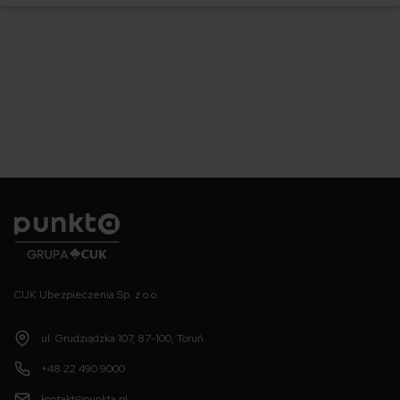
swoje auto.
Punkta
CUK Ubezpieczenia Sp. z o.o.
ul. Grudziądzka 107, 87-100, Toruń
+48 22 490 9000
kontakt@punkta.pl