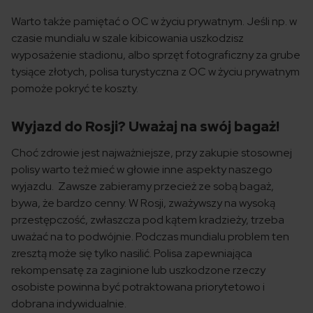
Warto także pamiętać o OC w życiu prywatnym. Jeśli np. w
czasie mundialu w szale kibicowania uszkodzisz
wyposażenie stadionu, albo sprzęt fotograficzny za grube
tysiące złotych, polisa turystyczna z OC w życiu prywatnym
pomoże pokryć te koszty.
Wyjazd do Rosji? Uważaj na swój bagaż!
Choć zdrowie jest najważniejsze, przy zakupie stosownej
polisy warto też mieć w głowie inne aspekty naszego
wyjazdu. Zawsze zabieramy przecież ze sobą bagaż,
bywa, że bardzo cenny. W Rosji, zważywszy na wysoką
przestępczość, zwłaszcza pod kątem kradzieży, trzeba
uważać na to podwójnie. Podczas mundialu problem ten
zresztą może się tylko nasilić. Polisa zapewniająca
rekompensatę za zaginione lub uszkodzone rzeczy
osobiste powinna być potraktowana priorytetowo i
dobrana indywidualnie.