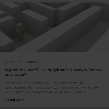
2023.12.27 •
Samochód
Wypowiedzenie AC – kiedy i jak można rozwiązać umowę
autocasco?
Ubezpieczenie autocasco (AC) – w przeciwieństwie do
ubezpieczenia OC – jest ubezpieczeniem dobrowolnym. Umowę
podpisujesz na 12 miesięcy, a składkę najczęściej opłacasz
jednorazowo. Co w przypadku, gdy udało Ci się znaleźć lepszą
Czytaj więcej
ofertę lub zdecydowałeś się sprzedać samochód w trakcie trwania
umowy? Sprawdź, w jakich sytuacjach ubezpieczenie AC wygasa