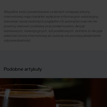
Wszystkie treści prezentowane na łamach niniejszej witryny
internetowej mają charakter wyłącznie informacyjno-edukacyjny,
stanowiąc wyraz osobistych poglądów ich autora/ów oraz nie nie
powinny stanowić podstawy przy podejmowaniu decyzji
biznesowych, inwestycyjnych, lub podatkowych, za które to decyzje
właściciel strony internetowej ani autorzy nie ponoszą jakiejkolwiek
odpowiedzialności.
Podobne artykuły