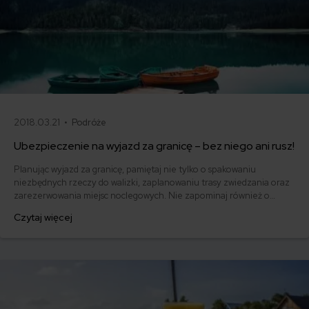
2018.03.21 •
Podróże
Ubezpieczenie na wyjazd za granicę – bez niego ani rusz!
Planując wyjazd za granicę, pamiętaj nie tylko o spakowaniu
niezbędnych rzeczy do walizki, zaplanowaniu trasy zwiedzania oraz
zarezerwowania miejsc noclegowych. Nie zapominaj również o
zakupie ubezpieczenia turystycznego. Dobra polisa podróżna
Czytaj więcej
ochroni nie tylko Twoje życie lub zdrowie ale również Twoje
oszczędności. Jakie ubezpieczenie na wyjazd za granicę kupić?