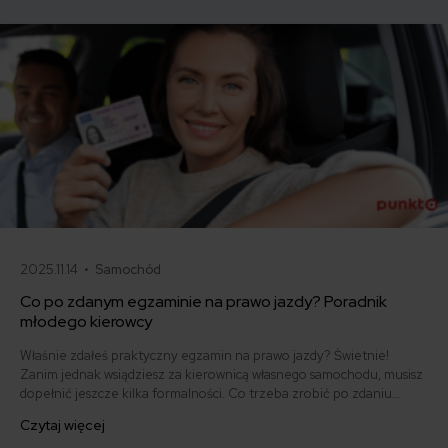
samo, a kiedy można odstąpić od umowy.
2025.11.14 •
Samochód
Co po zdanym egzaminie na prawo jazdy? Poradnik
młodego kierowcy
Właśnie zdałeś praktyczny egzamin na prawo jazdy? Świetnie!
Zanim jednak wsiądziesz za kierownicą własnego samochodu, musisz
dopełnić jeszcze kilka formalności. Co trzeba zrobić po zdaniu
egzaminu na prawo jazdy? Poznaj praktyczne wskazówki, dzięki
Czytaj więcej
którym szybko załatwisz sprawy urzędowe i będziesz mógł prowadzić