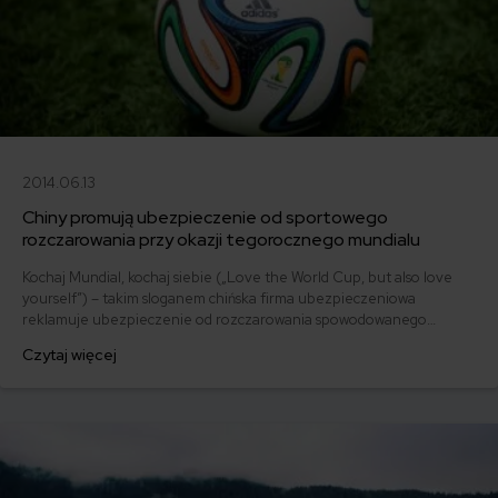
2014.06.13
Chiny promują ubezpieczenie od sportowego
rozczarowania przy okazji tegorocznego mundialu
Kochaj Mundial, kochaj siebie („Love the World Cup, but also love
yourself”) – takim sloganem chińska firma ubezpieczeniowa
reklamuje ubezpieczenie od rozczarowania spowodowanego
eliminacją ulubionej reprezentacji z rozgrywek mistrzostw świata w
Czytaj więcej
piłce nożnej.