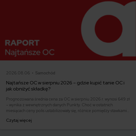
2026.08.06 •
Samochód
Najtańsze OC w sierpniu 2026 – gdzie kupić tanie OC i
jak obniżyć składkę?
Prognozowana średnia cena za OC w sierpniu 2026 r. wynosi 649 zł
– wynika z wewnętrznych danych Punkty. Choć w ostatnich
miesiącach ceny polis ustabilizowały się, różnice pomiędzy stawkami
za ubezpieczenie są ogromne. Jedni płacą zaledwie nieco ponad
Czytaj więcej
500 zł, inni – powyżej 1500 zł. Gdzie znaleźć najtańsze OC w Polsce
i jak obniżyć koszty ubezpieczenia samochodu? Odpowiadamy na
podstawie najnowszych danych z rynku.