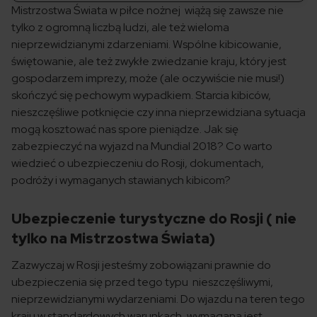
Mistrzostwa Świata w piłce nożnej wiążą się zawsze nie
tylko z ogromną liczbą ludzi, ale też wieloma
nieprzewidzianymi zdarzeniami. Wspólne kibicowanie,
świętowanie, ale też zwykłe zwiedzanie kraju, który jest
gospodarzem imprezy, może (ale oczywiście nie musi!)
skończyć się pechowym wypadkiem. Starcia kibiców,
nieszczęśliwe potknięcie czy inna nieprzewidziana sytuacja
mogą kosztować nas spore pieniądze. Jak się
zabezpieczyć na wyjazd na Mundial 2018? Co warto
wiedzieć o ubezpieczeniu do Rosji, dokumentach,
podróży i wymaganych stawianych kibicom?
Ubezpieczenie turystyczne do Rosji ( nie
tylko na Mistrzostwa Świata)
Zazwyczaj w Rosji jesteśmy zobowiązani prawnie do
ubezpieczenia się przed tego typu nieszczęśliwymi,
nieprzewidzianymi wydarzeniami. Do wjazdu na teren tego
kraju w standardowych warunkach, wymagana jest