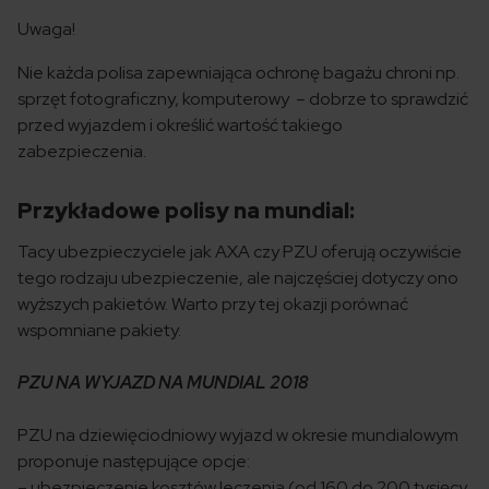
Uwaga!
Nie każda polisa zapewniająca ochronę bagażu chroni np.
sprzęt fotograficzny, komputerowy – dobrze to sprawdzić
przed wyjazdem i określić wartość takiego
zabezpieczenia.
Przykładowe polisy na mundial:
Tacy ubezpieczyciele jak AXA czy PZU oferują oczywiście
tego rodzaju ubezpieczenie, ale najczęściej dotyczy ono
wyższych pakietów. Warto przy tej okazji porównać
wspomniane pakiety.
PZU NA WYJAZD NA MUNDIAL 2018
PZU na dziewięciodniowy wyjazd w okresie mundialowym
proponuje następujące opcje:
– ubezpieczenie kosztów leczenia (od 160 do 200 tysięcy