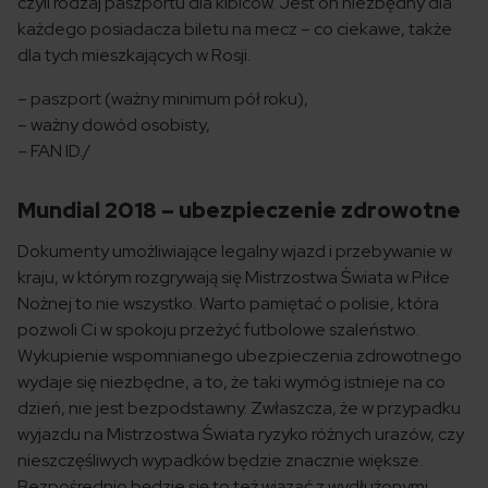
czyli rodzaj paszportu dla kibiców.
Jest on niezbędny dla
każdego posiadacza biletu na mecz – co ciekawe, także
dla tych mieszkających w Rosji.
– paszport (ważny minimum pół roku),
– ważny dowód osobisty,
– FAN ID./
Mundial 2018 – ubezpieczenie zdrowotne
Dokumenty umożliwiające legalny wjazd i przebywanie w
kraju, w którym rozgrywają się Mistrzostwa Świata w Piłce
Nożnej to nie wszystko. Warto pamiętać o polisie, która
pozwoli Ci w spokoju przeżyć futbolowe szaleństwo.
Wykupienie wspomnianego ubezpieczenia zdrowotnego
wydaje się niezbędne, a to, że taki wymóg istnieje na co
dzień, nie jest bezpodstawny. Zwłaszcza, że w przypadku
wyjazdu na Mistrzostwa Świata ryzyko różnych urazów, czy
nieszczęśliwych wypadków będzie znacznie większe.
Bezpośrednio będzie się to też wiązać z wydłużonymi