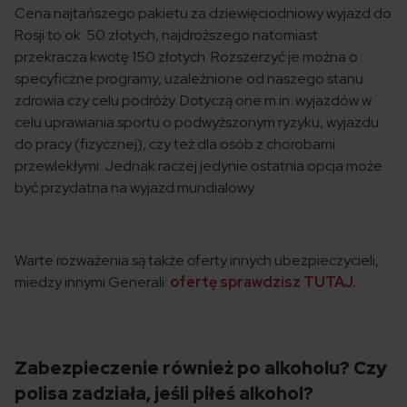
Cena najtańszego pakietu za dziewięciodniowy wyjazd do
Rosji to ok. 50 złotych, najdroższego natomiast
przekracza kwotę 150 złotych. Rozszerzyć je można o
specyficzne programy, uzależnione od naszego stanu
zdrowia czy celu podróży. Dotyczą one m.in. wyjazdów w
celu uprawiania sportu o podwyższonym ryzyku, wyjazdu
do pracy (fizycznej), czy też dla osób z chorobami
przewlekłymi. Jednak raczej jedynie ostatnia opcja może
być przydatna na wyjazd mundialowy.
Warte rozważenia są także oferty innych ubezpieczycieli,
miedzy innymi Generali:
ofertę sprawdzisz TUTAJ.
Zabezpieczenie również po alkoholu? Czy
polisa zadziała, jeśli piłeś alkohol?