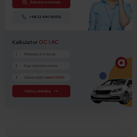
Zamów rozmowę
+48 22 490 9000
Kalkulator
OC i AC
1
Porównaj w 5 minut
2
Kup ubezpieczenie
3
Zaoszczędź
nawet 50%
Oblicz składkę