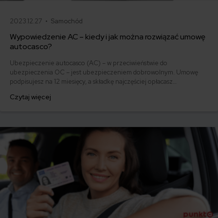
2023.12.27 •
Samochód
Wypowiedzenie AC – kiedy i jak można rozwiązać umowę
autocasco?
Ubezpieczenie autocasco (AC) – w przeciwieństwie do
ubezpieczenia OC – jest ubezpieczeniem dobrowolnym. Umowę
podpisujesz na 12 miesięcy, a składkę najczęściej opłacasz
jednorazowo. Co w przypadku, gdy udało Ci się znaleźć lepszą
Czytaj więcej
ofertę lub zdecydowałeś się sprzedać samochód w trakcie trwania
umowy? Sprawdź, w jakich sytuacjach ubezpieczenie AC wygasa
samo, a kiedy można odstąpić od umowy.