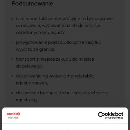
Podsumowanie
Czerwone tablice rejestracyjne to tymczasowe
oznaczenia, wydawane na 30 dni w ściśle
określonych sytuacjach:
przygotowanie pojazdu do sprzedaży lub
wywozu za granicę,
transport z miejsca zakupu do miejsca
docelowego,
oczekiwanie na wydanie stałych tablic
rejestracyjnych,
dotarcie na badanie techniczne przed pełną
rejestracją.
Aby je otrzymać, należy złożyć wniosek w
wydziale komunikacji wraz z wymaganymi
dokumentami i uiścić stosowną opłatę.