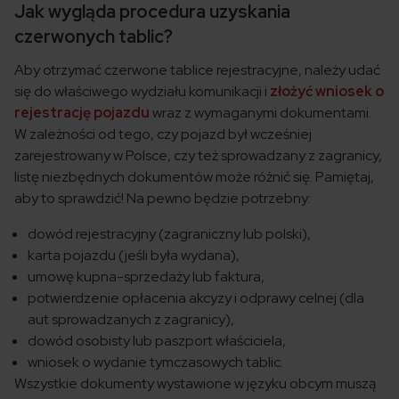
Jak wygląda procedura uzyskania
czerwonych tablic?
Aby otrzymać czerwone tablice rejestracyjne, należy udać
się do właściwego wydziału komunikacji i
złożyć wniosek o
rejestrację pojazdu
wraz z wymaganymi dokumentami.
W zależności od tego, czy pojazd był wcześniej
zarejestrowany w Polsce, czy też sprowadzany z zagranicy,
listę niezbędnych dokumentów może różnić się. Pamiętaj,
aby to sprawdzić! Na pewno będzie potrzebny:
dowód rejestracyjny (zagraniczny lub polski),
karta pojazdu (jeśli była wydana),
umowę kupna-sprzedaży lub faktura,
potwierdzenie opłacenia akcyzy i odprawy celnej (dla
aut sprowadzanych z zagranicy),
dowód osobisty lub paszport właściciela,
wniosek o wydanie tymczasowych tablic.
Wszystkie dokumenty wystawione w języku obcym muszą