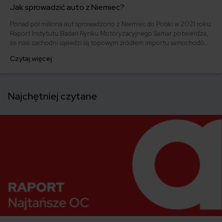
Jak sprowadzić auto z Niemiec?
Ponad pół miliona aut sprowadzono z Niemiec do Polski w 2021 roku.
Raport Instytutu Badań Rynku Motoryzacyjnego Samar potwierdza,
że nasi zachodni sąsiedzi są topowym źródłem importu samochodów
do Polski od wielu lat. Czy kupienie w Niemczech Volkswagena, Opla,
Czytaj więcej
Forda lub Audi – czyli najczęściej importowanych marek w zeszłym
roku – rzeczywiście się opłaca? Zapoznaj się z kosztami,
formalnościami i wskazówkami.
Najchętniej czytane