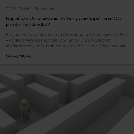
2026.08.06 •
Samochód
Najtańsze OC w sierpniu 2026 – gdzie kupić tanie OC i
jak obniżyć składkę?
Prognozowana średnia cena za OC w sierpniu 2026 r. wynosi 649 zł
– wynika z wewnętrznych danych Punkty. Choć w ostatnich
miesiącach ceny polis ustabilizowały się, różnice pomiędzy stawkami
za ubezpieczenie są ogromne. Jedni płacą zaledwie nieco ponad
Czytaj więcej
500 zł, inni – powyżej 1500 zł. Gdzie znaleźć najtańsze OC w Polsce
i jak obniżyć koszty ubezpieczenia samochodu? Odpowiadamy na
podstawie najnowszych danych z rynku.