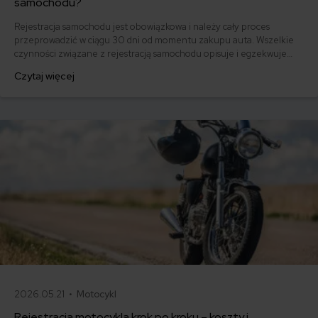
samochodu?
Rejestracja samochodu jest obowiązkowa i należy cały proces
przeprowadzić w ciągu 30 dni od momentu zakupu auta. Wszelkie
czynności związane z rejestracją samochodu opisuje i egzekwuje
ustawa Prawo o ruchu drogowym. Zgodnie z przepisami właściciel
Czytaj więcej
składa wniosek o rejestrację samochodu, a tej dokonuje wydając
dowód rejestracyjny i tablice starosta odpowiedni miejscu
zamieszkania właściciela samochodu.
2026.05.21 •
Motocykl
Rejestracja motocykla krok po kroku – koszty i