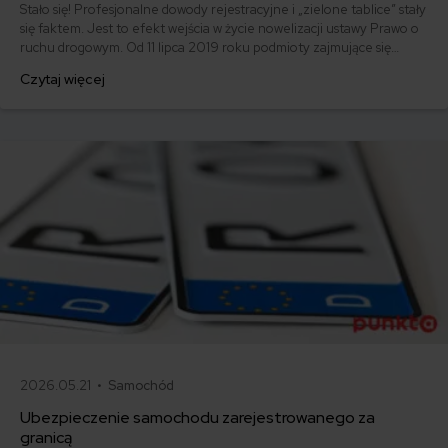
Stało się! Profesjonalne dowody rejestracyjne i „zielone tablice” stały
się faktem. Jest to efekt wejścia w życie nowelizacji ustawy Prawo o
ruchu drogowym. Od 11 lipca 2019 roku podmioty zajmujące się
produkcją, dystrybucją oraz badaniami pojazdów, mogą poddać je
Czytaj więcej
czasowej rejestracji, czyli profesjonalnej rejestracji pojazdów.
2026.05.21 •
Samochód
Ubezpieczenie samochodu zarejestrowanego za
granicą