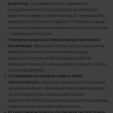
za granicę.
Gdy właściciel chce naprawić lub
przygotować samochód przed jego sprzedażą lub
wywozem za granicę, może skorzystać z tymczasowej
rejestracji na czerwonych tablicach. Pozwala to uniknąć
konieczności pełnej rejestracji pojazdu, a co za tym idzie
– dodatkowych kosztów.
Transport pojazdu z miejsca zakupu do miejsca
docelowego.
Właściciele, którzy nabyli pojazd w innej
lokalizacji niż ich miejsce zamieszkania, mogą
wykorzystać czerwone tablice rejestracyjne do
legalnego transportu auta z punktu zakupu do miejsca
docelowej rejestracji.
Oczekiwanie na wydanie stałych tablic
rejestracyjnych.
Zdarza się, że właściciel musi czekać
na wydanie nowych, docelowych tablic rejestracyjnych,
np. po kradzieży lub w sytuacji uszkodzenia
poprzednich. Wówczas czerwone oznaczenia pozwalają
na tymczasowe zarejestrowanie pojazdu.
Przygotowanie pojazdu do badania technicznego.