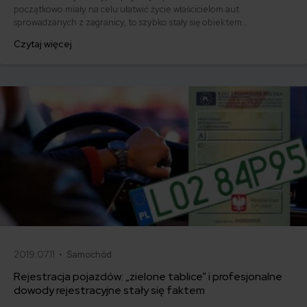
początkowo miały na celu ułatwić życie właścicielom aut
sprowadzanych z zagranicy, to szybko stały się obiektem
zainteresowania również wśród kierowców krajowych pojazdów. W
Czytaj więcej
rezultacie ustawodawca musiał zareagować i wprowadzić szereg
regulacji, które precyzyjnie określają, kto i na jakich zasadach może
korzystać z tej formy oznaczenia pojazdu.
2019.07.11 •
Samochód
Rejestracja pojazdów: „zielone tablice” i profesjonalne
dowody rejestracyjne stały się faktem