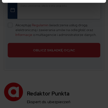
Data urodzenia właściciela pojazdu
Akceptuję
Regulamin
świadczenia usług drogą
elektroniczną i zawierania umów na odległość oraz
Informacje
o multiagencie i administratorze danych.
OBLICZ SKŁADKĘ OC/AC
Redaktor Punkta
Ekspert ds. ubezpieczeń