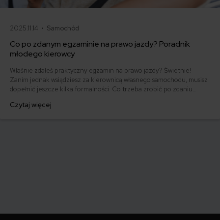
2025.11.14 •
Samochód
Co po zdanym egzaminie na prawo jazdy? Poradnik
młodego kierowcy
Właśnie zdałeś praktyczny egzamin na prawo jazdy? Świetnie!
Zanim jednak wsiądziesz za kierownicą własnego samochodu, musisz
dopełnić jeszcze kilka formalności. Co trzeba zrobić po zdaniu
egzaminu na prawo jazdy? Poznaj praktyczne wskazówki, dzięki
Czytaj więcej
którym szybko załatwisz sprawy urzędowe i będziesz mógł prowadzić
swoje auto.