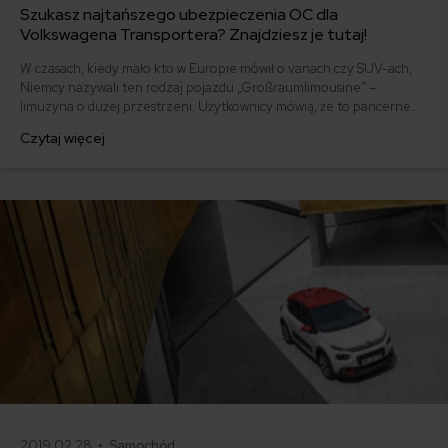
Szukasz najtańszego ubezpieczenia OC dla
Volkswagena Transportera? Znajdziesz je tutaj!
W czasach, kiedy mało kto w Europie mówił o vanach czy SUV-ach,
Niemcy nazywali ten rodzaj pojazdu „Großraumlimousine” –
limuzyna o dużej przestrzeni. Użytkownicy mówią, że to pancerne
auto, niezawodne choć leciwe, kiedy trafi się na zadbany
Czytaj więcej
egzemplarz. Wymarzone auto rodzinne, szczególnie, gdy lubi się
wycieczki. Ile kosztuje tanie ubezpieczenie OC Volkswagena
Transportera?
2019.02.28 •
Samochód