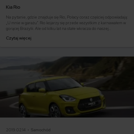
Kia Rio
Na pytanie, gdzie znajduje się Rio, Polacy coraz częściej odpowiadają:
„U mnie w garażu”. Rio kojarzy się przede wszystkim z karnawałem w
gorącej Brazylii. Ale od kilku lat na stałe wkracza do naszej
świadomości także jako całkiem udane miejskie auto klasy B. Kia Rio -
Czytaj więcej
jakie są wady, zalety, opinie o modelu. Ile kosztuje ubezpieczenie dla
KIA? Czy warto? Sprawdzamy!
2019.02.14 •
Samochód