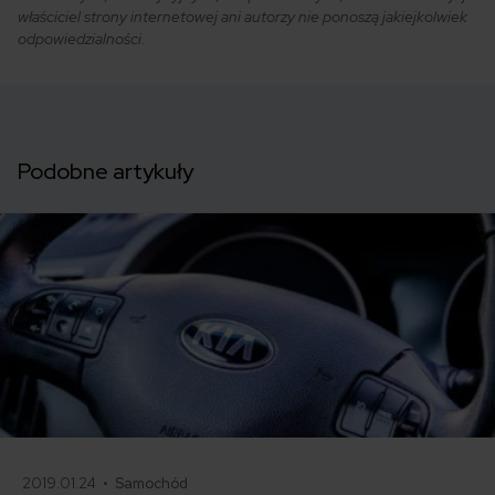
właściciel strony internetowej ani autorzy nie ponoszą jakiejkolwiek
odpowiedzialności.
Podobne artykuły
2019.01.24 •
Samochód