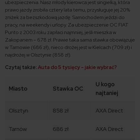
ubezpieczenia. Nasz młody kierowca jest singielką, która
prawo jazdy zrobiła cztery lata temu, przysługuje jej 20%
zniżek za bezszkodową jazdę. Samochodem jeździ do
pracy, na weekendy i urlopy. Za ubezpieczenie OC FIAT
Punto z 2003 roku zapłaci najmniej, jeśli mieszka w
Zakopanem – 678 zł. Prawie taka sama stawka obowiązuje
w Tarnowie (686 zł), nieco drożej jest w Kielcach (709 zł) i
najdrożej w Olsztynie (858 zł).
Czytaj także:
Auta do 5 tysięcy – jakie wybrać?
U kogo
Miasto
Stawka OC
najtaniej
Olsztyn
858 zł
AXA Direct
Tarnów
686 zł
AXA Direct