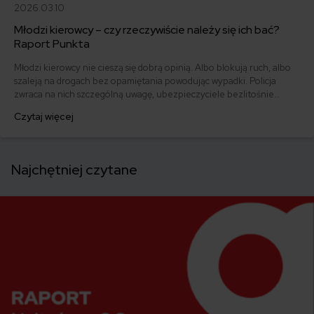
2026.03.10
Młodzi kierowcy – czy rzeczywiście należy się ich bać?
Raport Punkta
Młodzi kierowcy nie cieszą się dobrą opinią. Albo blokują ruch, albo
szaleją na drogach bez opamiętania powodując wypadki. Policja
zwraca na nich szczególną uwagę, ubezpieczyciele bezlitośnie
doliczają zwyżki za młody wiek i krótko posiadane prawo jazdy, co
Czytaj więcej
winduje składki za ubezpieczenie OC do wartości wręcz
absurdalnych. Czy słusznie?
Najchętniej czytane