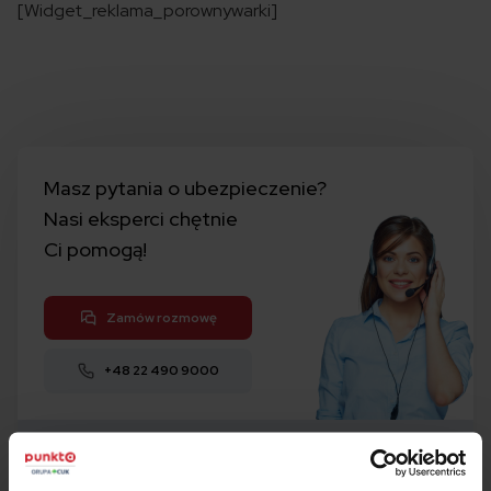
[Widget_reklama_porownywarki]
Masz pytania o ubezpieczenie?
Nasi eksperci chętnie
Ci pomogą!
Zamów rozmowę
+48 22 490 9000
Kalkulator
OC i AC