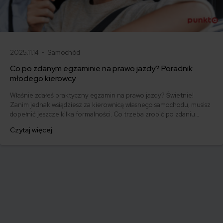
2025.11.14 •
Samochód
Co po zdanym egzaminie na prawo jazdy? Poradnik
młodego kierowcy
Właśnie zdałeś praktyczny egzamin na prawo jazdy? Świetnie!
Zanim jednak wsiądziesz za kierownicą własnego samochodu, musisz
dopełnić jeszcze kilka formalności. Co trzeba zrobić po zdaniu
egzaminu na prawo jazdy? Poznaj praktyczne wskazówki, dzięki
Czytaj więcej
którym szybko załatwisz sprawy urzędowe i będziesz mógł prowadzić
swoje auto.