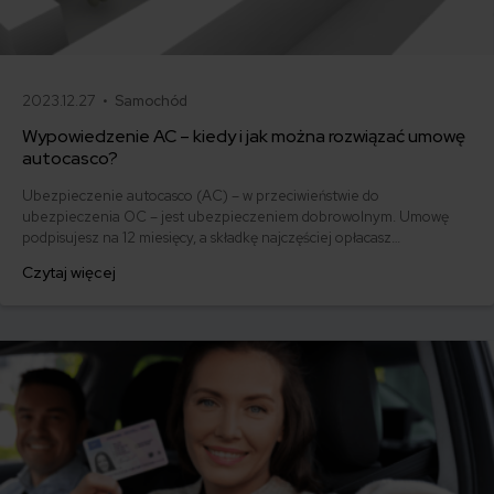
2023.12.27 •
Samochód
Wypowiedzenie AC – kiedy i jak można rozwiązać umowę
autocasco?
Ubezpieczenie autocasco (AC) – w przeciwieństwie do
ubezpieczenia OC – jest ubezpieczeniem dobrowolnym. Umowę
podpisujesz na 12 miesięcy, a składkę najczęściej opłacasz
jednorazowo. Co w przypadku, gdy udało Ci się znaleźć lepszą
Czytaj więcej
ofertę lub zdecydowałeś się sprzedać samochód w trakcie trwania
umowy? Sprawdź, w jakich sytuacjach ubezpieczenie AC wygasa
samo, a kiedy można odstąpić od umowy.