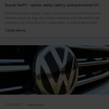
Suzuki Swift – opinie, wady, zalety, ubezpieczenie OC
Swift to po polsku szybki i bystry. Faktycznie nazwa modelu Suzuki
idealnie pasuje do tego sprytnego miejskiego auta. Samochód jest
zupełnie inny niż konkurenci w jego klasie, a historia samochodu
przypomina nieco życie motyla. Zdecydowanie przeszedł on przez
Czytaj więcej
fazę topornej gąsienicy, potem nieszczególnej poczwarki, aż
wreszcie zachwycił i nadal zachwyca swoją dojrzałą postacią.
2024.08.27 •
Samochód