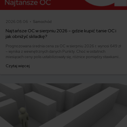
2026.08.06 •
Samochód
Najtańsze OC w sierpniu 2026 – gdzie kupić tanie OC i
jak obniżyć składkę?
Prognozowana średnia cena za OC w sierpniu 2026 r. wynosi 649 zł
– wynika z wewnętrznych danych Punkty. Choć w ostatnich
miesiącach ceny polis ustabilizowały się, różnice pomiędzy stawkami
za ubezpieczenie są ogromne. Jedni płacą zaledwie nieco ponad
Czytaj więcej
500 zł, inni – powyżej 1500 zł. Gdzie znaleźć najtańsze OC w Polsce
i jak obniżyć koszty ubezpieczenia samochodu? Odpowiadamy na
podstawie najnowszych danych z rynku.