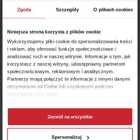
1
Porównaj w 5 minut
Zgoda
Szczegóły
O plikach cookies
2
Kup ubezpieczenie
3
Zaoszczędź
nawet 50%
Niniejsza strona korzysta z plików cookie
Wykorzystujemy pliki cookie do spersonalizowania treści
Oblicz składkę
i reklam, aby oferować funkcje społecznościowe i
analizować ruch w naszej witrynie. Informacje o tym, jak
korzystasz z naszej witryny, udostępniamy partnerom
społecznościowym, reklamowym i analitycznym.
Partnerzy mogą połączyć te informacje z innymi danymi
otrzymanymi od Ciebie lub uzyskanymi podczas
Podsumowanie
korzystania z ich usług.
FIAT Punto to dobry wybór dla wszystkich
Dowiedz się więcej na temat tego, kim jesteśmy, jak
szukających taniego, bezawaryjnego
można się z nami skontaktować i w jaki sposób
Zezwól na wszystkie
samochodu do codziennej jazdy po mieście.
przetwarzamy dane osobowe w ramach
Polityki
prywatności
.
Ubezpieczenie OC jest obowiązkiem każdego
Spersonalizuj