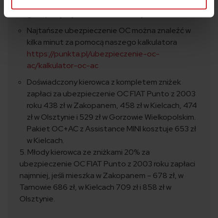
posiadacza pojazdu mechanicznego, jego brak
grozi potężnymi karami finansowymi.
Najtańsze ubezpieczenie OC można znaleźć w
kilka minut za pomocą naszego kalkulatora
https://punkta.pl/ubezpieczenie-oc-
ac/kalkulator-oc-ac
Doświadczony kierowca z kompletem zniżek
zapłaci za ubezpieczenie OC FIAT Punto z 2003
roku 438 zł w Zakopanem, 458 zł w Kielcach, 474
zł w Olsztynie i 529 zł w Gorzowie Wielkopolskim.
Pakiet OC+AC z Assistance MINI kosztuje 653 zł
w Kielcach.
5. Młody kierowca ze zniżkami 20% za
ubezpieczenie OC FIAT Punto z 2003 roku zapłaci
najmniej, jeśli mieszka w Zakopanem – 678 zł, w
Tarnowie 686 zł, w Kielcach 709 zł i 858 zł w
Olsztynie.