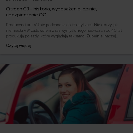
Citroen C3 – historia, wyposażenie, opinie,
ubezpieczenie OC
Producenci aut różnie podchodzą do ich stylizacji. Niektórzy jak
niemiecki VW zadowoleni z raz wymyślonego nadwozia i od 40 lat
produkują pojazdy, które wyglądają tak samo. Zupełnie inaczej
podchodzi do designu swoich aut grupa PSA. Francuzi dobrze
Czytaj więcej
wiedzą, że na mieście dobrze pokazać się z jakimś przyciągającym
wzrok dodatkiem. Citroen C3 to jeden z bardziej lubianych modeli
tej marki.