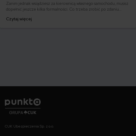
Zanim jednak wsiądziesz za kierownicą własnego samochodu, musisz
dopełnić jeszcze kilka formalności. Co trzeba zrobić po zdaniu
egzaminu na prawo jazdy? Poznaj praktyczne wskazówki, dzięki
Czytaj więcej
którym szybko załatwisz sprawy urzędowe i będziesz mógł prowadzić
swoje auto.
Punkta
CUK Ubezpieczenia Sp. z o.o.