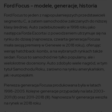
Ford Focus – modele, generacje, historia
Ford Focus to jeden z najpopularniejszych przedstawicieli
segmentu C, a zatem samochodów zaliczanych do niższej
klasy średniej. Auto zadebiutowało w 1998 roku jako
następca Forda Escorta i z powodzeniem utrzymuje się na
rynku do dzisiaj (najnowsza, czwarta generacja Focusa
miała swoją premierę w Genewie w 2018 roku), oferując
wersję hatchback i kombi, a na wybranych rynkach także
sedan. Focus to samochód nie tylko popularny, ale i
wielokrotnie doceniony. Auto zdobyło wiele nagród, w tym
tytuł Samochodu Roku, zarówno na rynku amerykańskim,
jak i europejskim.
Pierwsza generacja Focusa produkowana była w latach
1998-2005. Kolejne generacje przypadały na lata 2003-
2011 (II) oraz 2011-2018 (III). Najnowsza IV generacja weszła
na rynek w 2018 roku.