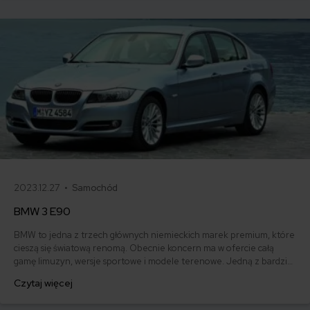
modelu.
2023.12.27 •
Samochód
BMW 3 E90
BMW to jedna z trzech głównych niemieckich marek premium, które
cieszą się światową renomą. Obecnie koncern ma w ofercie całą
gamę limuzyn, wersje sportowe i modele terenowe. Jedną z bardziej
znanych propozycji marki dostępnych dzisiaj na motoryzacyjnym
Czytaj więcej
rynku wtórnym jest BMW serii 3 E90. Ile kosztuje ubezpieczenie OC
dla tego popularnego modelu producenta z Monachium? Jaką