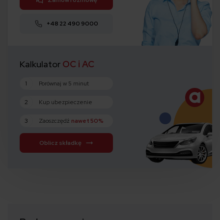
+48 22 490 9000
Kalkulator
OC i AC
1
Porównaj w 5 minut
2
Kup ubezpieczenie
3
Zaoszczędź
nawet 50%
Oblicz składkę