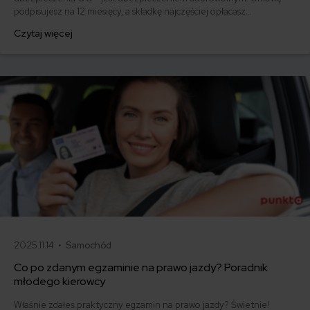
podpisujesz na 12 miesięcy, a składkę najczęściej opłacasz
jednorazowo. Co w przypadku, gdy udało Ci się znaleźć lepszą
Czytaj więcej
ofertę lub zdecydowałeś się sprzedać samochód w trakcie trwania
umowy? Sprawdź, w jakich sytuacjach ubezpieczenie AC wygasa
samo, a kiedy można odstąpić od umowy.
2025.11.14 •
Samochód
Co po zdanym egzaminie na prawo jazdy? Poradnik
młodego kierowcy
Właśnie zdałeś praktyczny egzamin na prawo jazdy? Świetnie!