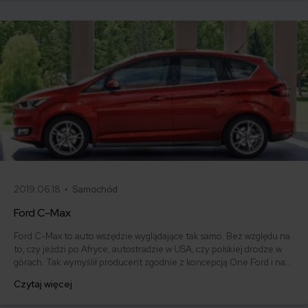
2019.06.18 •
Samochód
Ford C-Max
Ford C-Max to auto wszędzie wyglądające tak samo. Bez względu na
to, czy jeździ po Afryce, autostradzie w USA, czy polskiej drodze w
górach. Tak wymyślił producent zgodnie z koncepcją One Ford i na
każdy kontynent przeznacza tę samą wersję modelu. Poznajmy
Czytaj więcej
możliwości Forda C-Max, opinie na jego temat, a także jego cenę. Na
koniec sprawdzimy oferty i ceny ubezpieczenia OC dla tego właśnie