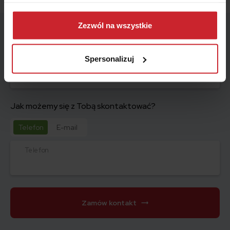
Dowiedz się więcej na temat tego, kim jesteśmy, jak
można się z nami skontaktować i w jaki sposób
Zezwól na wszystkie
Wskaż miesiąc końca polisy – zagwarantujemy Ci ofertę
przetwarzamy dane osobowe w ramach
Polityki
z najniższą ceną.
prywatności
.
Spersonalizuj
Miesiąc
Jak możemy się z Tobą skontaktować?
Telefon
E-mail
Telefon
Zamów kontakt