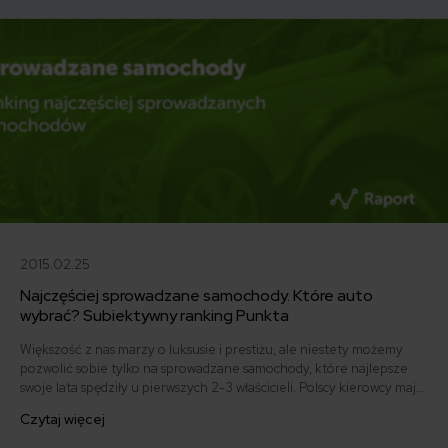
2015.02.25
Najczęściej sprowadzane samochody. Które auto
wybrać? Subiektywny ranking Punkta
Większość z nas marzy o luksusie i prestiżu, ale niestety możemy
pozwolić sobie tylko na sprowadzane samochody, które najlepsze
swoje lata spędziły u pierwszych 2-3 właścicieli. Polscy kierowcy mają
dobry gust – wybierają podobnie jak ich bogatsi odpowiednicy na
Czytaj więcej
Zachodzie, tyle że kupują auta używane. Sprawdź z nami najczęściej
sprowadzane samochody, które podbiły serca Polaków.