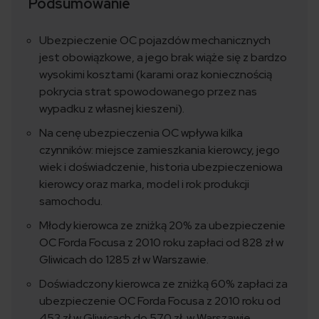
Podsumowanie
Ubezpieczenie OC pojazdów mechanicznych
jest obowiązkowe, a jego brak wiąże się z bardzo
wysokimi kosztami (karami oraz koniecznością
pokrycia strat spowodowanego przez nas
wypadku z własnej kieszeni).
Na cenę ubezpieczenia OC wpływa kilka
czynników: miejsce zamieszkania kierowcy, jego
wiek i doświadczenie, historia ubezpieczeniowa
kierowcy oraz marka, model i rok produkcji
samochodu.
Młody kierowca ze zniżką 20% za ubezpieczenie
OC Forda Focusa z 2010 roku zapłaci od 828 zł w
Gliwicach do 1285 zł w Warszawie.
Doświadczony kierowca ze zniżką 60% zapłaci za
ubezpieczenie OC Forda Focusa z 2010 roku od
453 zł w Gliwicach do 570 zł. w Warszawie.