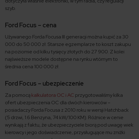
dotyczyła właśnie elektroniki, w tym radia, czy regulacji
szyb.
Ford Focus – cena
Używanego Forda Focusa III generacji można kupić za 30
000 do 50 000 zł. Starsze egzemplarze to koszt zakupu
na poziomie od kilku tysięcy złotych do 27 900. Z kolei
najświeższe modele dostępne na rynku wtórnym to
średnia cena 100 000 zł.
Ford Focus – ubezpieczenie
Za pomocą
kalkulatora OC i AC
przygotowaliśmy kilka
ofert ubezpieczenia OC dla dwóch kierowców –
posiadaczy Forda Focusa z 2010 roku w wersji Hatchback
(5 drzwi, 1.6 Benzyna, 74 kW/100 KM). Różnice w cenie
wynikają z faktu, że ubezpieczyciele biorą pod uwagę wiek
kierowcy i jego doświadczenie, przysługujące mu zniżki