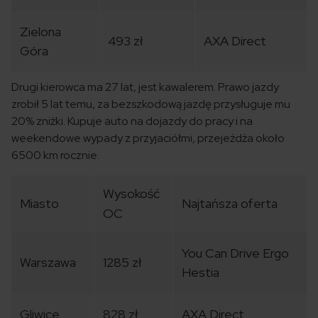
Zielona
493 zł
AXA Direct
Góra
Drugi kierowca ma 27 lat, jest kawalerem. Prawo jazdy
zrobił 5 lat temu, za bezszkodową jazdę przysługuje mu
20% zniżki. Kupuje auto na dojazdy do pracy i na
weekendowe wypady z przyjaciółmi, przejeżdża około
6500 km rocznie.
Wysokość
Miasto
Najtańsza oferta
OC
You Can Drive Ergo
Warszawa
1285 zł
Hestia
Gliwice
828 zł
AXA Direct