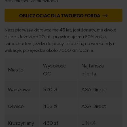
oraz miejsce zamieszkania.
Nasz pierwszy kierowca ma 45 lat, jest żonaty, ma dwoje
dzieci. Jeździ od 20 lat i przysługuje mu 60% zniżki,
samochodem jeździ do pracy i z rodziną na weekendy i
wakacje, przejeżdża około 7000 km rocznie.
Wysokość
Najtańsza
Miasto
OC
oferta
Warszawa
570 zł
AXA Direct
Gliwice
453 zł
AXA Direct
Kruszyniany
460 zł
LINK4