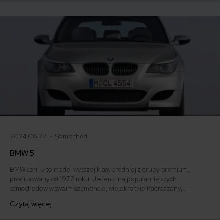
2024.08.27 •
Samochód
BMW 5
BMW serii 5 to model wyższej klasy średniej z grupy premium,
produkowany od 1972 roku. Jeden z najpopularniejszych
samochodów w swoim segmencie, wielokrotnie nagradzany,
sprzedany w liczbie prawie 8 milionów egzemplarzy. Dzisiaj
Czytaj więcej
przyglądamy się nieco bliżej BMW 5 i kalkulujemy ubezpieczenie dla
tego samochodu.