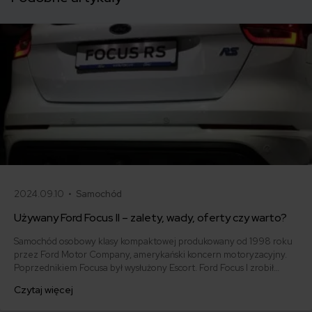
2024.09.10 •
Samochód
Używany Ford Focus II – zalety, wady, oferty czy warto?
Samochód osobowy klasy kompaktowej produkowany od 1998 roku
przez Ford Motor Company, amerykański koncern motoryzacyjny.
Poprzednikiem Focusa był wysłużony Escort. Ford Focus I zrobił
piorunujące wrażenie, czego dowodem była wygrana w plebiscycie
Czytaj więcej
na Europejski Samochód Roku 1999. Używany Ford Fokus II - jakie
ma wady, zalety, ile kosztuje i czy warto kupić?