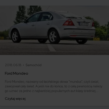
opinią cieszy się samochód? Sprawdzamy.
2018.06.18 •
Samochód
Ford Mondeo
Ford Mondeo, nazwany od łacińskiego słowa "mundus", czyli
świat
,
zawojował cały świat. A jeśli nie do końca, to z całą pewnością należy
go uznać za jedno z najbardziej popularnych aut klasy średniej.
Przyjrzyjmy się dostępnym generacjom Forda Mondeo, jego
Czytaj więcej
kluczowym wadom i zaletom, a także cenie zakupu oraz
ubezpieczenia OC
.