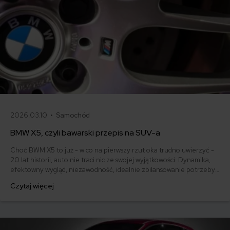
2026.03.10 •
Samochód
BMW X5, czyli bawarski przepis na SUV-a
Choć BWM X5 to już - w co na pierwszy rzut oka trudno uwierzyć -
20 lat historii, auto nie traci nic ze swojej wyjątkowości. Dynamika,
efektowny wygląd, niezawodność, idealnie zbilansowanie potrzeby
szybkości przy charakterystyce SUV-a - wszystko to składa się na
Czytaj więcej
niesłabnący fenomen popularnej X5.