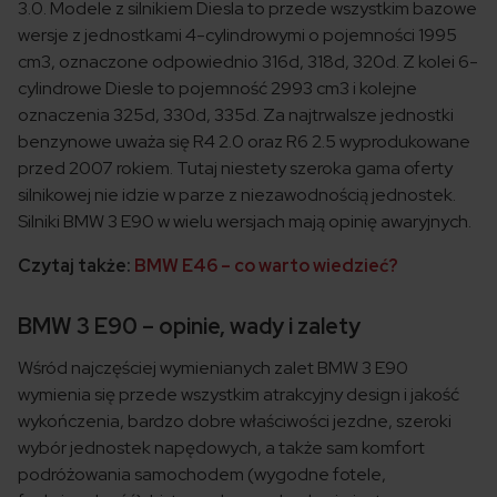
3.0. Modele z silnikiem Diesla to przede wszystkim bazowe
wersje z jednostkami 4-cylindrowymi o pojemności 1995
cm3, oznaczone odpowiednio 316d, 318d, 320d. Z kolei 6-
cylindrowe Diesle to pojemność 2993 cm3 i kolejne
oznaczenia 325d, 330d, 335d. Za najtrwalsze jednostki
benzynowe uważa się R4 2.0 oraz R6 2.5 wyprodukowane
przed 2007 rokiem. Tutaj niestety szeroka gama oferty
silnikowej nie idzie w parze z niezawodnością jednostek.
Silniki BMW 3 E90 w wielu wersjach mają opinię awaryjnych.
Czytaj także:
BMW E46 – co warto wiedzieć?
BMW 3 E90 – opinie, wady i zalety
Wśród najczęściej wymienianych zalet BMW 3 E90
wymienia się przede wszystkim atrakcyjny design i jakość
wykończenia, bardzo dobre właściwości jezdne, szeroki
wybór jednostek napędowych, a także sam komfort
podróżowania samochodem (wygodne fotele,