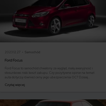
2023.12.27 •
Samochód
Ford Focus
Ford Focus to samochód chwalony za wygląd, małą awaryjność i
stosunkowo niski koszt zakupu. Czy pozytywne opinie na temat
auta dotyczą również ceny jego ubezpieczenia OC? Dzisiaj
przyglądamy się nieco bliżej Fordowi Focusowi i kalkulujemy dla
Czytaj więcej
niego polisę. Jeśli planujesz zakup tego właśnie samochodu,
zapraszamy do lektury!