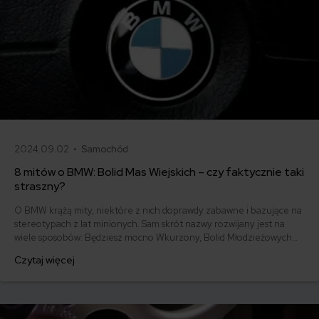
2024.09.02 •
Samochód
8 mitów o BMW: Bolid Mas Wiejskich – czy faktycznie taki
straszny?
O BMW krążą mity, niektóre z nich doprawdy zabawne i bazujące na
stereotypach z lat minionych. Sam skrót nazwy rozwijany jest na
wiele sposobów: Będziesz mocno Wkurzony, Bolid Młodzieżowych
Wieśniaków czy Bity Malowany Wyszpachlowany. Znacie te mity?
Czytaj więcej