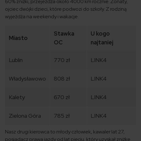
60% zniżki, przejeżdża około 4000 km rocznie. Żonaty,
ojciec dwójki dzieci, które podwozi do szkoły. Z rodziną
wyjeżdża na weekendy i wakacje.
Stawka
U kogo
Miasto
OC
najtaniej
Lublin
770 zł
LINK4
Władysławowo
808 zł
LINK4
Kalety
670 zł
LINK4
Zielona Góra
785 zł
LINK4
Nasz drugi kierowca to młody człowiek, kawaler lat 27,
posiadacz prawa jazdy od lat pięciu, który uzyskał zniżkę