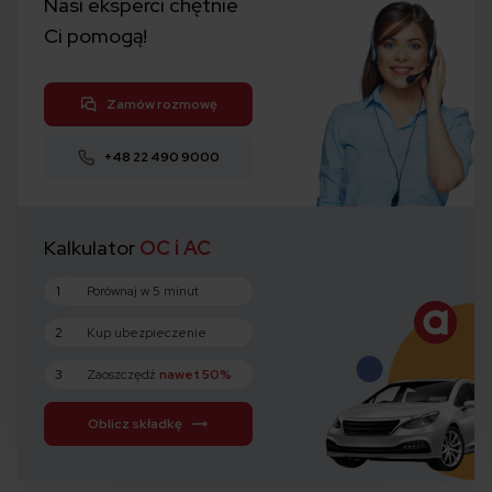
Nasi eksperci chętnie
Ci pomogą!
Zamów rozmowę
+48 22 490 9000
Kalkulator
OC i AC
1
Porównaj w 5 minut
2
Kup ubezpieczenie
3
Zaoszczędź
nawet 50%
Oblicz składkę