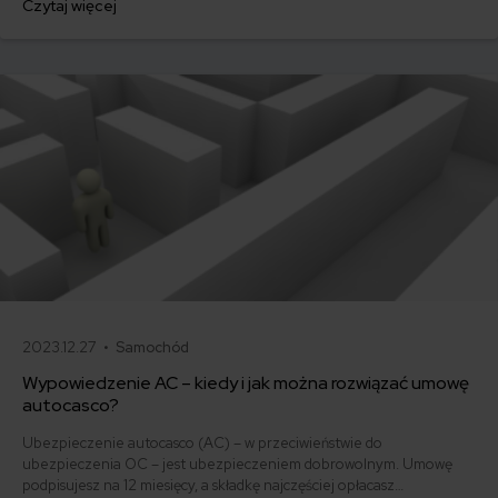
Czytaj więcej
500 zł, inni – powyżej 1500 zł. Gdzie znaleźć najtańsze OC w Polsce
i jak obniżyć koszty ubezpieczenia samochodu? Odpowiadamy na
podstawie najnowszych danych z rynku.
2023.12.27 •
Samochód
Wypowiedzenie AC – kiedy i jak można rozwiązać umowę
autocasco?
Ubezpieczenie autocasco (AC) – w przeciwieństwie do
ubezpieczenia OC – jest ubezpieczeniem dobrowolnym. Umowę
podpisujesz na 12 miesięcy, a składkę najczęściej opłacasz