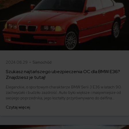
2024.08.29 •
Samochód
Szukasz najtańszego ubezpieczenia OC dla BMW E36?
Znajdziesz je tutaj!
Eleganckie, o sportowym charakterze BMW Serii 3 E36 w latach 90.
zachwycało i budziło zazdrość. Auto było większe i masywniejsze od
swojego poprzednika, jego kształty przyrównywano do delfina
(„Dolphin shape”). Produkowane od roku 1990 do 2000 modele do
Czytaj więcej
dziś mają swoich amatorów, którzy uważają je za najbardziej udane w
rodzinie Serii 3 i cenią za dobre osiągi. Ile kosztuje ubezpieczenie
OC BMW E36?