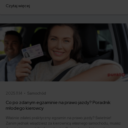
jednorazowo. Co w przypadku, gdy udało Ci się znaleźć lepszą
Czytaj więcej
ofertę lub zdecydowałeś się sprzedać samochód w trakcie trwania
umowy? Sprawdź, w jakich sytuacjach ubezpieczenie AC wygasa
samo, a kiedy można odstąpić od umowy.
2025.11.14 •
Samochód
Co po zdanym egzaminie na prawo jazdy? Poradnik
młodego kierowcy
Właśnie zdałeś praktyczny egzamin na prawo jazdy? Świetnie!
Zanim jednak wsiądziesz za kierownicą własnego samochodu, musisz