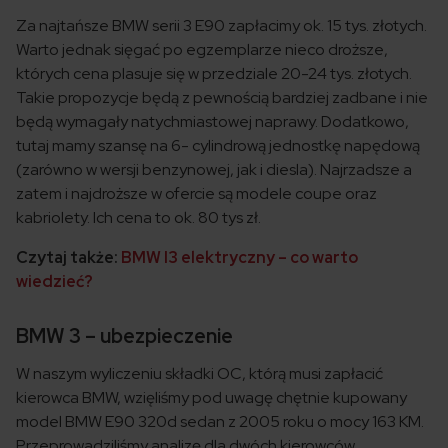
Za najtańsze BMW serii 3 E90 zapłacimy ok. 15 tys. złotych.
Warto jednak sięgać po egzemplarze nieco droższe,
których cena plasuje się w przedziale 20-24 tys. złotych.
Takie propozycje będą z pewnością bardziej zadbane i nie
będą wymagały natychmiastowej naprawy. Dodatkowo,
tutaj mamy szansę na 6- cylindrową jednostkę napędową
(zarówno w wersji benzynowej, jak i diesla). Najrzadsze a
zatem i najdroższe w ofercie są modele coupe oraz
kabriolety. Ich cena to ok. 80 tys zł.
Czytaj także:
BMW I3 elektryczny – co warto
wiedzieć?
BMW 3 – ubezpieczenie
W naszym wyliczeniu składki OC, którą musi zapłacić
kierowca BMW, wzięliśmy pod uwagę chętnie kupowany
model BMW E90 320d sedan z 2005 roku o mocy 163 KM.
Przeprowadziliśmy analizę dla dwóch kierowców,