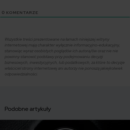
0
KOMENTARZE
Wszystkie treści prezentowane na łamach niniejszej witryny
internetowej mają charakter wyłącznie informacyjno-edukacyjny,
stanowiąc wyraz osobistych poglądów ich autora/ów oraz nie nie
powinny stanowić podstawy przy podejmowaniu decyzji
biznesowych, inwestycyjnych, lub podatkowych, za które to decyzje
właściciel strony internetowej ani autorzy nie ponoszą jakiejkolwiek
odpowiedzialności.
Podobne artykuły