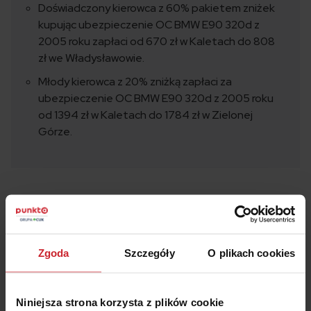
Doświadczony kierowca z 60% pakietem zniżek
kupując ubezpieczenie OC BMW E90 320d z
2005 roku zapłaci od 670 zł w Kaletach do 808
zł we Władysławowie.
Młody kierowca z 20% zniżką zapłaci za
ubezpieczenie OC BMW E90 320d z 2005 roku
od 1394 zł w Kaletach do 1784 zł w Zielonej
Górze.
Oszczędź na
OC/AC
– wyceń i kup w 2 minuty
Zgoda
Szczegóły
O plikach cookies
Numer rejestracyjny pojazdu
Niniejsza strona korzysta z plików cookie