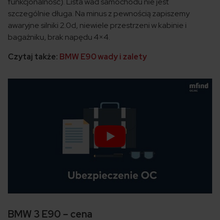
funkcjonalność). Lista wad samochodu nie jest
szczególnie długa. Na minus z pewnością zapiszemy
awaryjne silniki 2.0d, niewiele przestrzeni w kabinie i
bagażniku, brak napędu 4×4.
Czytaj także:
BMW E90 wady i zalety
BMW 3 E90 – cena