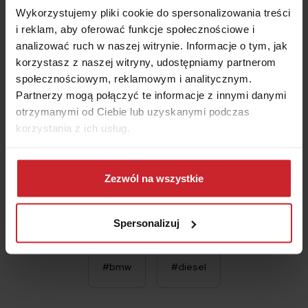
Wykorzystujemy pliki cookie do spersonalizowania treści
i reklam, aby oferować funkcje społecznościowe i
Data urodzenia właściciela pojazdu
analizować ruch w naszej witrynie. Informacje o tym, jak
korzystasz z naszej witryny, udostępniamy partnerom
społecznościowym, reklamowym i analitycznym.
Akceptuję
Regulamin
świadczenia usług drogą
Partnerzy mogą połączyć te informacje z innymi danymi
elektroniczną i zawierania umów na odległość oraz
otrzymanymi od Ciebie lub uzyskanymi podczas
Informacje
o multiagencie i administratorze danych.
korzystania z ich usług.
OBLICZ SKŁADKĘ OC/AC
Dowiedz się więcej na temat tego, kim jesteśmy, jak
można się z nami skontaktować i w jaki sposób
Zezwól na wszystkie
przetwarzamy dane osobowe w ramach
Polityki
prywatności
.
Spersonalizuj
#bmw
#diesel