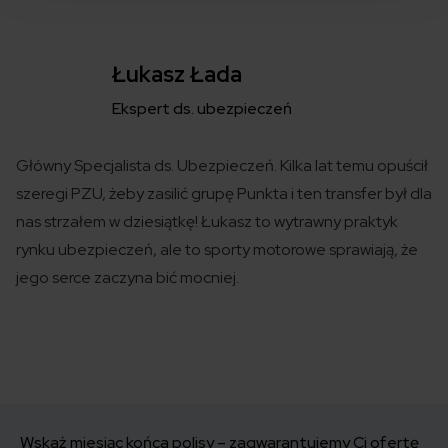
Łukasz Łada
Ekspert ds. ubezpieczeń
Główny Specjalista ds. Ubezpieczeń. Kilka lat temu opuścił
szeregi PZU, żeby zasilić grupę Punkta i ten transfer był dla
nas strzałem w dziesiątkę! Łukasz to wytrawny praktyk
rynku ubezpieczeń, ale to sporty motorowe sprawiają, że
jego serce zaczyna bić mocniej.
Wskaż miesiąc końca polisy – zagwarantujemy Ci ofertę