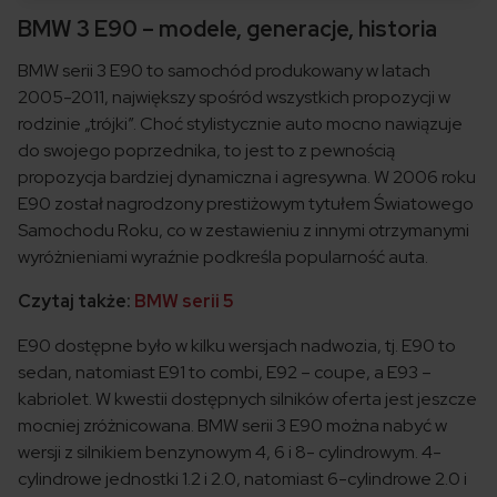
BMW 3 E90 – modele, generacje, historia
BMW serii 3 E90 to samochód produkowany w latach
2005-2011, największy spośród wszystkich propozycji w
rodzinie „trójki”. Choć stylistycznie auto mocno nawiązuje
do swojego poprzednika, to jest to z pewnością
propozycja bardziej dynamiczna i agresywna. W 2006 roku
E90 został nagrodzony prestiżowym tytułem Światowego
Samochodu Roku, co w zestawieniu z innymi otrzymanymi
wyróżnieniami wyraźnie podkreśla popularność auta.
Czytaj także:
BMW serii 5
E90 dostępne było w kilku wersjach nadwozia, tj. E90 to
sedan, natomiast E91 to combi, E92 – coupe, a E93 –
kabriolet. W kwestii dostępnych silników oferta jest jeszcze
mocniej zróżnicowana. BMW serii 3 E90 można nabyć w
wersji z silnikiem benzynowym 4, 6 i 8- cylindrowym. 4-
cylindrowe jednostki 1.2 i 2.0, natomiast 6-cylindrowe 2.0 i