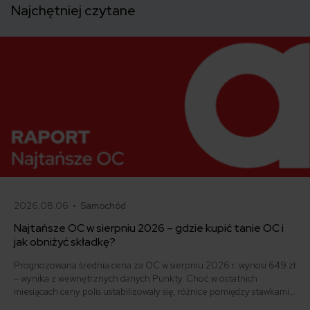
Najchętniej czytane
2026.08.06 •
Samochód
Najtańsze OC w sierpniu 2026 – gdzie kupić tanie OC i
jak obniżyć składkę?
Prognozowana średnia cena za OC w sierpniu 2026 r. wynosi 649 zł
– wynika z wewnętrznych danych Punkty. Choć w ostatnich
miesiącach ceny polis ustabilizowały się, różnice pomiędzy stawkami
za ubezpieczenie są ogromne. Jedni płacą zaledwie nieco ponad