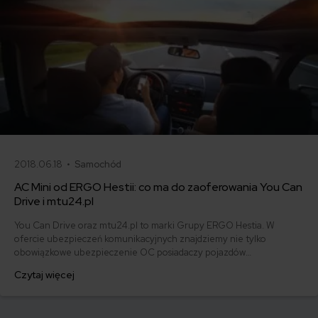
2018.06.18 •
Samochód
AC Mini od ERGO Hestii: co ma do zaoferowania You Can
Drive i mtu24.pl
You Can Drive oraz mtu24.pl to marki Grupy ERGO Hestia. W
ofercie ubezpieczeń komunikacyjnych znajdziemy nie tylko
obowiązkowe ubezpieczenie OC posiadaczy pojazdów
mechanicznych- ochronę możemy rozszerzyć o ubezpieczenia
Czytaj więcej
dobrowolne min. AC, Assistance czy Szyby. Wśród nich AC Mini -
Autocasco w ograniczonym zakresie, za niższą cenę. Jakie korzyści
daje AC Mini? W jakich sytuacjach się sprawdzi?