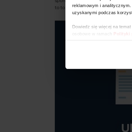
sportową GT-line, łączonej z mocnym
reklamowym i analitycznym. 
to to silniki 1.7 CRDI oraz 2.0 CRDI.
uzyskanymi podczas korzysta
Dowiedz się więcej na temat
osobowe w ramach
Polityki