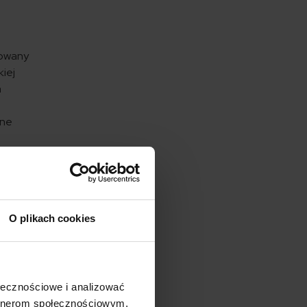
kowany
kiej
a
zne
iewielki
 to już
ejsze
,
O plikach cookies
ość
 z
ołecznościowe i analizować
na
artnerom społecznościowym,