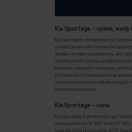
Kia Sportage – opinie, wady i
Kia Sportage, niezależnie od genera
zaskoczeniem dla kierowców są karose
środku nie tylko przestronny, ale i 
rodzinnych. Po stronie uciążliwych us
prześwit i napęd 4×4 sprawia, że Kia
Dodatkowo na minus spore spalanie i
wszechobecna na polskich drogach. K
nieco przeszkadzać.
Kia Sportage – cena
Kia Sportage II generacji to już rzad
cena wynosi od 16 900 zł do 27 900 z
oraz 66 000 zł za rocznik 2015. Naj