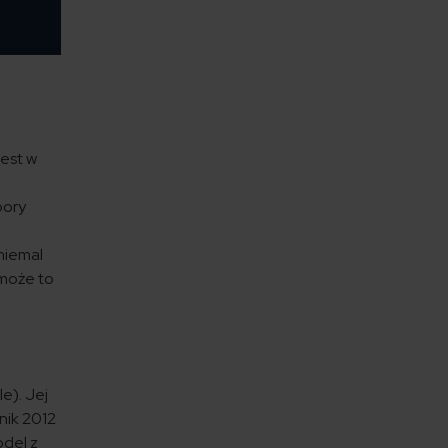
jest w
pory
.
niemal
 może to
e). Jej
nik 2012
odel z