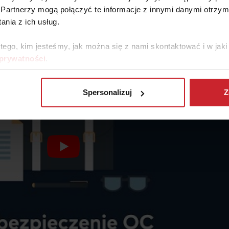
 benzyniakiem T-GDI o mocy 177 KM. Diesle występujące w IV 
Partnerzy mogą połączyć te informacje z innymi danymi otrzym
nia z ich usług.
 tego, kim jesteśmy, jak można się z nami skontaktować i w ja
 prywatności
.
Spersonalizuj
Z