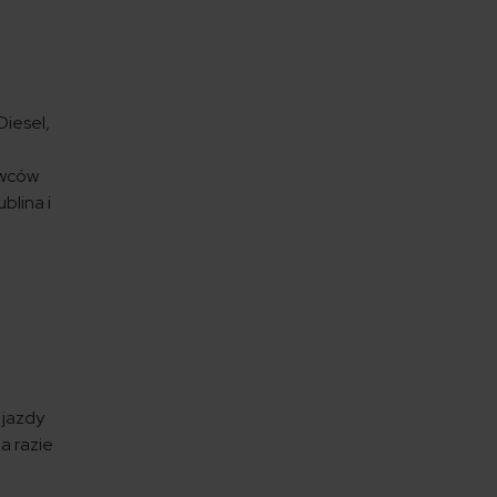
Diesel,
rowców
blina i
 jazdy
a razie