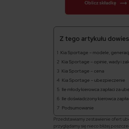
Z tego artykułu dowiesz
Kia Sportage – modele, generacje
Kia Sportage – opinie, wady i za
Kia Sportage – cena
Kia Sportage – ubezpieczenie
Ile młody kierowca zapłaci za u
Ile doświadczony kierowca zapł
Podsumowanie
Przedstawiamy zestawienie ofert ub
przyglądamy się nieco bliżej poszcze