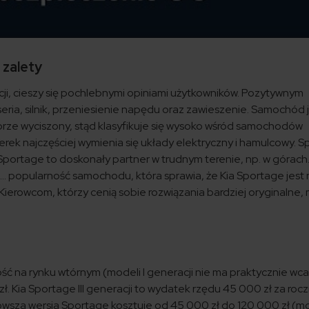
 zalety
cji, cieszy się pochlebnymi opiniami użytkowników. Pozytywnym
ria, silnik, przeniesienie napędu oraz zawieszenie. Samochód 
dobrze wyciszony, stąd klasyfikuje się wysoko wśród samochodów
terek najczęściej wymienia się układy elektryczny i hamulcowy. S
 Sportage to doskonały partner w trudnym terenie, np. w górach
… popularność samochodu, która sprawia, że Kia Sportage jest 
ierowcom, którzy cenią sobie rozwiązania bardziej oryginalne,
kość na rynku wtórnym (modeli I generacji nie ma praktycznie wcal
ł. Kia Sportage III generacji to wydatek rzędu 45 000 zł za rocz
nowsza wersja Sportage kosztuje od 45 000 zł do 120 000 zł (m