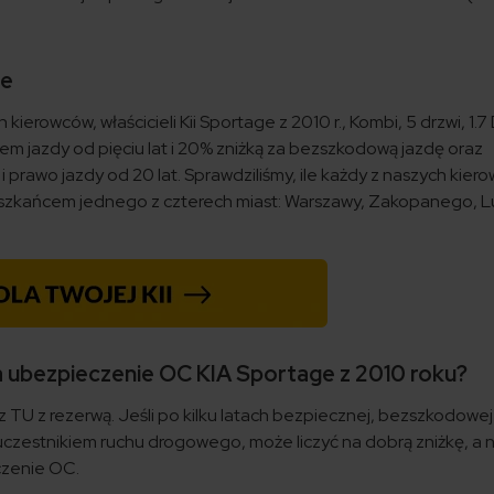
ie
erowców, właścicieli Kii Sportage z 2010 r., Kombi, 5 drzwi, 1.7 
wem jazdy od pięciu lat i 20% zniżką za bezszkodową jazdę oraz
i prawo jazdy od 20 lat. Sprawdziliśmy, ile każdy z naszych kie
mieszkańcem jednego z czterech miast: Warszawy, Zakopanego, Lu
za ubezpieczenie OC KIA Sportage z 2010 roku?
 TU z rezerwą. Jeśli po kilku latach bezpiecznej, bezszkodowej
czestnikiem ruchu drogowego, może liczyć na dobrą zniżkę, a n
czenie OC.