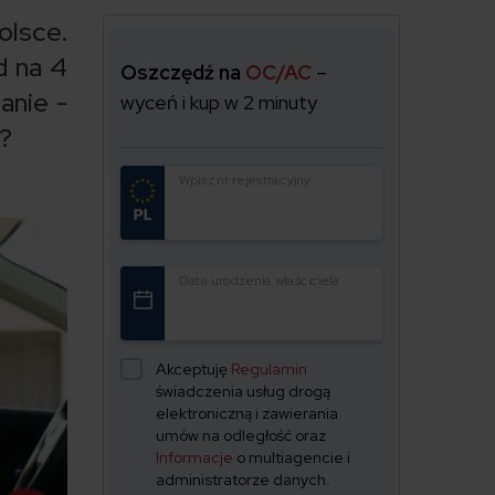
lsce.
d na 4
Oszczędź na
OC/AC
–
anie -
wyceń i kup w 2 minuty
C?
Wpisz nr rejestracyjny
Data urodzenia właściciela
Akceptuję
Regulamin
świadczenia usług drogą
elektroniczną i zawierania
umów na odległość oraz
Informacje
o multiagencie i
administratorze danych.