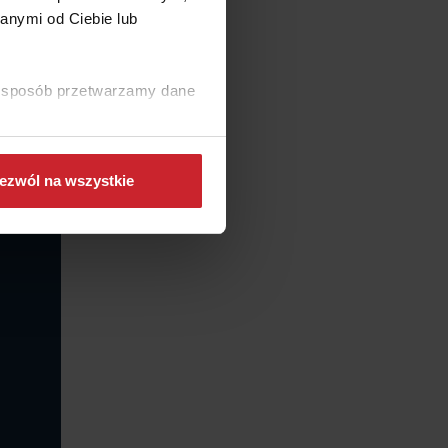
generacji
anymi od Ciebie lub
ki sposób przetwarzamy dane
ezwól na wszystkie