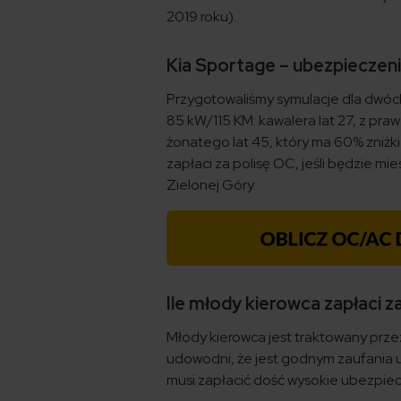
2019 roku).
Kia Sportage – ubezpieczen
Przygotowaliśmy symulacje dla dwóch ki
85 kW/115 KM: kawalera lat 27, z pra
żonatego lat 45, który ma 60% zniżki 
zapłaci za polisę OC, jeśli będzie 
Zielonej Góry.
Ile młody kierowca zapłaci 
Młody kierowca jest traktowany przez
udowodni, że jest godnym zaufania u
musi zapłacić dość wysokie ubezpie