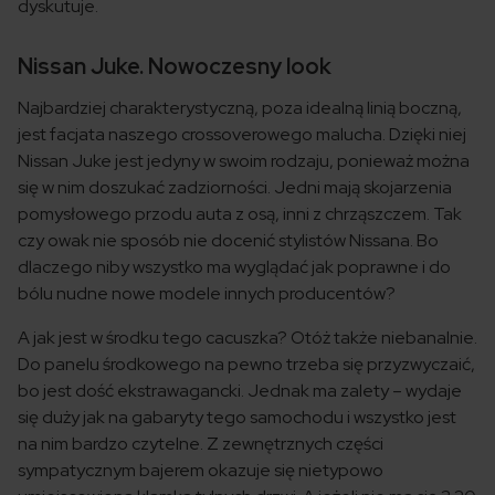
dyskutuje.
Nissan Juke. Nowoczesny look
Najbardziej charakterystyczną, poza idealną linią boczną,
jest facjata naszego crossoverowego malucha. Dzięki niej
Nissan Juke jest jedyny w swoim rodzaju, ponieważ można
się w nim doszukać zadziorności. Jedni mają skojarzenia
pomysłowego przodu auta z osą, inni z chrząszczem. Tak
czy owak nie sposób nie docenić stylistów Nissana. Bo
dlaczego niby wszystko ma wyglądać jak poprawne i do
bólu nudne nowe modele innych producentów?
A jak jest w środku tego cacuszka? Otóż także niebanalnie.
Do panelu środkowego na pewno trzeba się przyzwyczaić,
bo jest dość ekstrawagancki. Jednak ma zalety – wydaje
się duży jak na gabaryty tego samochodu i wszystko jest
na nim bardzo czytelne. Z zewnętrznych części
sympatycznym bajerem okazuje się nietypowo