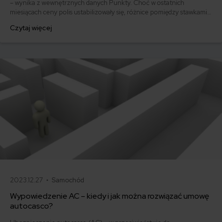
– wynika z wewnętrznych danych Punkty. Choć w ostatnich
miesiącach ceny polis ustabilizowały się, różnice pomiędzy stawkami
za ubezpieczenie są ogromne. Jedni płacą zaledwie nieco ponad
Czytaj więcej
500 zł, inni – powyżej 1500 zł. Gdzie znaleźć najtańsze OC w Polsce
i jak obniżyć koszty ubezpieczenia samochodu? Odpowiadamy na
podstawie najnowszych danych z rynku.
2023.12.27 •
Samochód
Wypowiedzenie AC – kiedy i jak można rozwiązać umowę
autocasco?