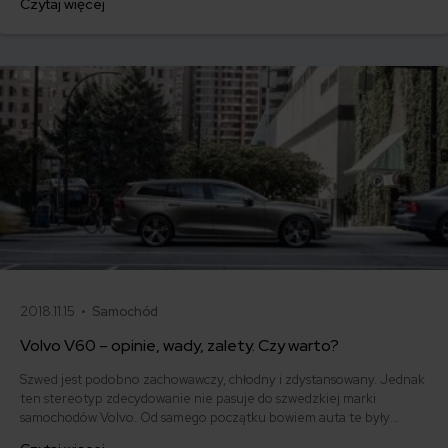
Czytaj więcej
niego czuć także osoby, które miały przyjemność jeździć tym autem
przy okazji robienia prawa jazdy. Poznajmy więc historię i atuty
uroczego Japończyka.
2018.11.15 •
Samochód
Volvo V60 – opinie, wady, zalety. Czy warto?
Szwed jest podobno zachowawczy, chłodny i zdystansowany. Jednak
ten stereotyp zdecydowanie nie pasuje do szwedzkiej marki
samochodów Volvo. Od samego początku bowiem auta te były
przyjazne, troskliwe i stawiały bardzo mocno na bezpieczeństwo