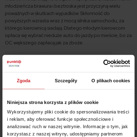
młodzieńcza brawura i beztroska jest przyczyną wielu
poważnych w skutkach wypadków. Skłonność do
powyższych wzrasta wraz z mocą silnika samochodu, za
którego kierownicą siadają. Dlatego młodym kierowcom
opłaca się wybrać nieduże auto do jazdy po mieście, bo za
OC większego zapłacą jak za zboże.
Miasto
Stawka
U kogo
OC
najtaniej
Zgoda
Szczegóły
O plikach cookies
Inowrocław
1154 zł
AXA Direct
Niniejsza strona korzysta z plików cookie
Lublin
1192 zł
Link4
Wykorzystujemy pliki cookie do spersonalizowania treści
i reklam, aby oferować funkcje społecznościowe i
Opole
1173 zł
Link4
analizować ruch w naszej witrynie. Informacje o tym, jak
korzystasz z naszej witryny, udostępniamy partnerom