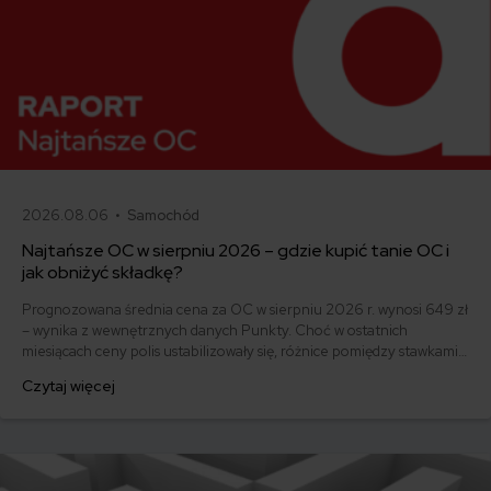
2026.08.06 •
Samochód
Najtańsze OC w sierpniu 2026 – gdzie kupić tanie OC i
jak obniżyć składkę?
Prognozowana średnia cena za OC w sierpniu 2026 r. wynosi 649 zł
– wynika z wewnętrznych danych Punkty. Choć w ostatnich
miesiącach ceny polis ustabilizowały się, różnice pomiędzy stawkami
za ubezpieczenie są ogromne. Jedni płacą zaledwie nieco ponad
Czytaj więcej
500 zł, inni – powyżej 1500 zł. Gdzie znaleźć najtańsze OC w Polsce
i jak obniżyć koszty ubezpieczenia samochodu? Odpowiadamy na
podstawie najnowszych danych z rynku.