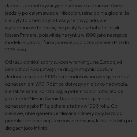
Japonii. Jej motoryzacyjne osobowe i ciężarowe dzieci
jeździły po całym świecie. Nieco brutalna opinia głosiła, że
nie były to dzieci zbyt atrakcyjne z wyglądu, ale
wybaczano im to, bo się nie psuły. Nasz bohater, czyli
Nissan Primera, pojawił się na rynku w 1990 jako następca
modelu Bluebird i funkcjonował pod oznaczeniem P10 do
1996 roku.
Od razu odniósł spory sukces w rankingu na Europejski
Samochód Roku, stając na drugim stopniu podium.
Jednocześnie do 1998 roku produkowano wersję kombi z
oznaczeniem W10. Różnice dotyczyły nie tylko nadwozia,
ale także samej konstrukcji, a potem kombi rozwijało się
jako model Nissan Avenir. Druga generacja modelu
oznaczona jako P11 zjechała z taśmy w 1996 roku. Co
ciekawe, obie generacje Nissana Primery były bazą do
produkcji ich bardziej luksusowej odmiany, która jeździła po
drogach jako Infiniti.