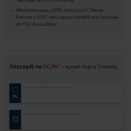
Tarnowie do 532 zł w Opolu.
Młody kierowca z 20% zniżką za OC Nissan
Primera z 2007 roku zapłaci od 888 zł w Tarnowie
do 1192 zł w Lublinie.
Oszczędź na
OC/AC
– wyceń i kup w 2 minuty
Numer rejestracyjny pojazdu
Data urodzenia właściciela pojazdu