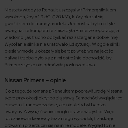
Niestety wtedy to Renault uszczęśliwił Primerę silnikiem
wysokoprężnym 1,9 dCi (120 KM), który okazał się
gwoździem do trumny modelu. Jednostka była na tyle
awaryjna, że kompletnie zniszczyła Primerze reputację, a
wiadomo, jak trudno odzyskać raz zszargane dobre imię.
Wycofanie silnika nie uratowało już sytuacji. W ogóle silniki
diesla w modelu okazały się bardzo wrażliwe na jakość
paliwa i trzeba było się z nimi ostrożnie obchodzić, by
Primera szybko nie odmówiła posłuszeństwa.
Nissan Primera – opinie
Co z tego, że romans z Renaultem poprawił urodę Nissana,
skoro przy okazji okrył go złą sławą. Samochód wyglądał co
prawda ultranowocześnie, ale niestety był bardzo
awaryjny. A wysiąść w nim mogło prawie wszystko. Więc
rozczarowani kierowcy też z niego wysiadali, trzaskając
drzwiami i przerzucali się na inne modele. Wygląd to nie