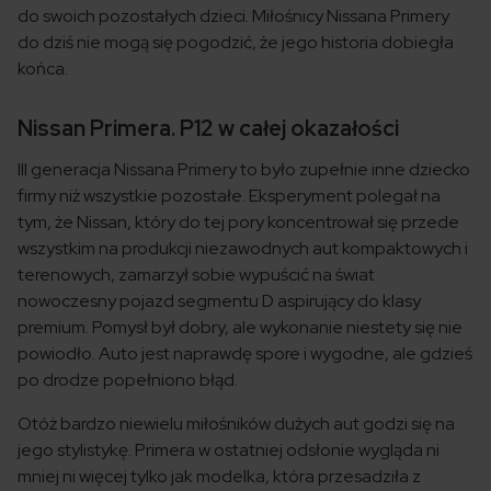
do swoich pozostałych dzieci. Miłośnicy Nissana Primery
do dziś nie mogą się pogodzić, że jego historia dobiegła
końca.
Nissan Primera. P12 w całej okazałości
III generacja Nissana Primery to było zupełnie inne dziecko
firmy niż wszystkie pozostałe. Eksperyment polegał na
tym, że Nissan, który do tej pory koncentrował się przede
wszystkim na produkcji niezawodnych aut kompaktowych i
terenowych, zamarzył sobie wypuścić na świat
nowoczesny pojazd segmentu D aspirujący do klasy
premium. Pomysł był dobry, ale wykonanie niestety się nie
powiodło. Auto jest naprawdę spore i wygodne, ale gdzieś
po drodze popełniono błąd.
Otóż bardzo niewielu miłośników dużych aut godzi się na
jego stylistykę. Primera w ostatniej odsłonie wygląda ni
mniej ni więcej tylko jak modelka, która przesadziła z