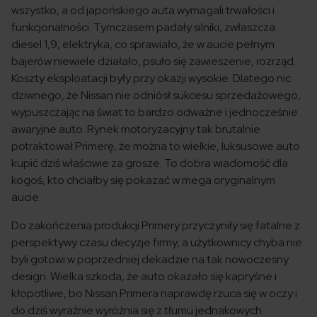
wszystko, a od japońskiego auta wymagali trwałości i
funkcjonalności. Tymczasem padały silniki, zwłaszcza
diesel 1,9, elektryka, co sprawiało, że w aucie pełnym
bajerów niewiele działało, psuło się zawieszenie, rozrząd.
Koszty eksploatacji były przy okazji wysokie. Dlatego nic
dziwnego, że Nissan nie odniósł sukcesu sprzedażowego,
wypuszczając na świat to bardzo odważne i jednocześnie
awaryjne auto. Rynek motoryzacyjny tak brutalnie
potraktował Primerę, że można to wielkie, luksusowe auto
kupić dziś właściwie za grosze. To dobra wiadomość dla
kogoś, kto chciałby się pokazać w mega oryginalnym
aucie.
Do zakończenia produkcji Primery przyczyniły się fatalne z
perspektywy czasu decyzje firmy, a użytkownicy chyba nie
byli gotowi w poprzedniej dekadzie na tak nowoczesny
design. Wielka szkoda, że auto okazało się kapryśne i
kłopotliwe, bo Nissan Primera naprawdę rzuca się w oczy i
do dziś wyraźnie wyróżnia się z tłumu jednakowych