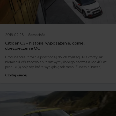
2019.02.28 •
Samochód
Citroen C3 – historia, wyposażenie, opinie,
ubezpieczenie OC
Producenci aut różnie podchodzą do ich stylizacji. Niektórzy jak
niemiecki VW zadowoleni z raz wymyślonego nadwozia i od 40 lat
produkują pojazdy, które wyglądają tak samo. Zupełnie inaczej
podchodzi do designu swoich aut grupa PSA. Francuzi dobrze
Czytaj więcej
wiedzą, że na mieście dobrze pokazać się z jakimś przyciągającym
wzrok dodatkiem. Citroen C3 to jeden z bardziej lubianych modeli
tej marki.