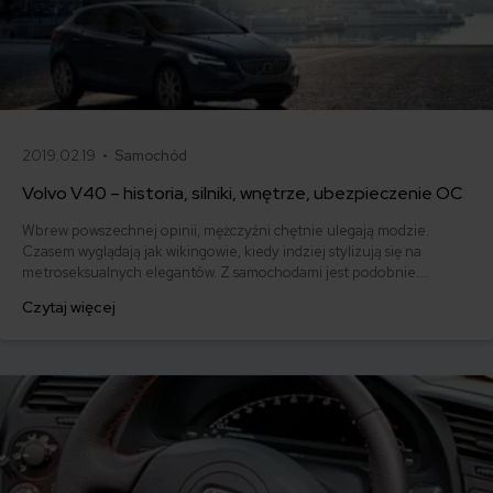
2019.02.19 •
Samochód
Volvo V40 – historia, silniki, wnętrze, ubezpieczenie OC
Wbrew powszechnej opinii, mężczyźni chętnie ulegają modzie.
Czasem wyglądają jak wikingowie, kiedy indziej stylizują się na
metroseksualnych elegantów. Z samochodami jest podobnie.
Potrafią się zmieniać w zależności od panujących trendów.
Czytaj więcej
Przykładem takiego samochodu może być Volvo V40. W pierwszej
wersji wyglądało trochę jak brodaty drwal z siekierą w koszuli w
kratkę, a teraz nabrało amerykańskiej gładkości.