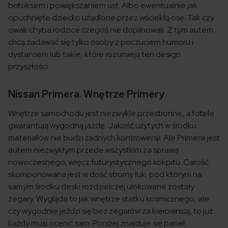
botoksem i powiększaniem ust. Albo ewentualnie jak
opuchnięte dziecko użądlone przez wściekłą osę. Tak czy
owak chyba rodzice czegoś nie dopilnowali. Z tym autem
chcą zadawać się tylko osoby z poczuciem humoru i
dystansem lub takie, które rozumieją ten design
przyszłości.
Nissan Primera. Wnętrze Primery
Wnętrze samochodu jest niezwykle przestronne, a fotele
gwarantują wygodną jazdę. Jakość użytych w środku
materiałów nie budzi żadnych kontrowersji. Ale Primera jest
autem niezwykłym przede wszystkim za sprawą
nowoczesnego, wręcz futurystycznego kokpitu. Całość
skomponowana jest w dość stromy łuk, pod którym na
samym środku deski rozdzielczej ulokowane zostały
zegary. Wygląda to jak wnętrze statku kosmicznego, ale
czy wygodnie jeździ się bez zegarów za kierownicą, to już
każdy musi ocenić sam. Poniżej znajduje się panel