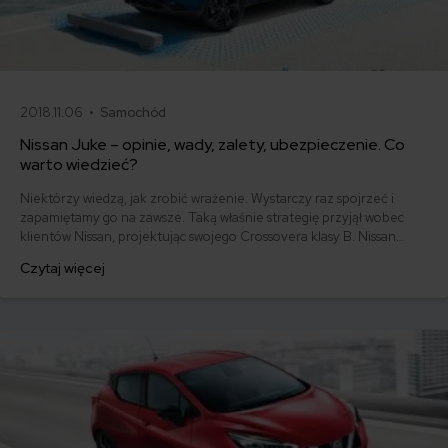
2018.11.06 •
Samochód
Nissan Juke – opinie, wady, zalety, ubezpieczenie. Co
warto wiedzieć?
Niektórzy wiedzą, jak zrobić wrażenie. Wystarczy raz spojrzeć i
zapamiętamy go na zawsze. Taką właśnie strategię przyjął wobec
klientów Nissan, projektując swojego Crossovera klasy B. Nissan
Juke jest niby typowym SUV-em z szerokimi oponami, wysokim
Czytaj więcej
zawieszeniem i masywną sylwetką. Jednak w pierwszej chwili można
przetrzeć oczy ze zdumienia i zadać pytanie - „Nissan Juke czy
joke?” – a potem zakochać się bez pamięci.