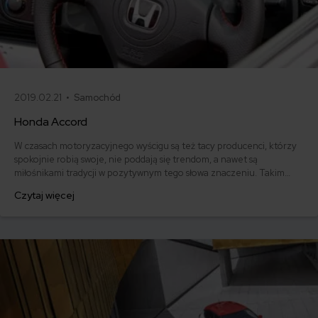
2019.02.21 •
Samochód
Honda Accord
W czasach motoryzacyjnego wyścigu są też tacy producenci, którzy
spokojnie robią swoje, nie poddają się trendom, a nawet są
miłośnikami tradycji w pozytywnym tego słowa znaczeniu. Takim
samochodowym buntownikiem z wyboru jest właśnie japońska
Czytaj więcej
Honda Accord. Jaką opinią cieszy się auto wśród użytkowników?
Jaka jest jego cena i stawka ubezpieczenia OC? Sprawdzamy.