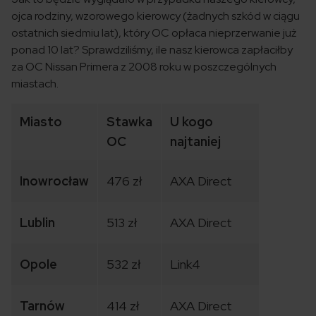
ojca rodziny, wzorowego kierowcy (żadnych szkód w ciągu
ostatnich siedmiu lat), który OC opłaca nieprzerwanie już
ponad 10 lat? Sprawdziliśmy, ile nasz kierowca zapłaciłby
za OC Nissan Primera z 2008 roku w poszczególnych
miastach.
Miasto
Stawka
U kogo
OC
najtaniej
Inowrocław
476 zł
AXA Direct
Lublin
513 zł
AXA Direct
Opole
532 zł
Link4
Tarnów
414 zł
AXA Direct