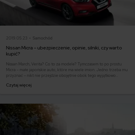
2019.05.23 •
Samochód
Nissan Micra – ubezpieczenie, opinie, silniki, czy warto
kupić?
Nissan March, Verita? Co to za modele? Tymczasem to po prostu
Micra – małe japońskie auto, które ma wiele imion. Jedno trzeba mu
przyznać – nikt nie przejdzie obojętnie obok tego wyjątkowo
zadziornie wyglądającego maleństwa. Silny sentyment mogą do
Czytaj więcej
niego czuć także osoby, które miały przyjemność jeździć tym autem
przy okazji robienia prawa jazdy. Poznajmy więc historię i atuty
uroczego Japończyka.