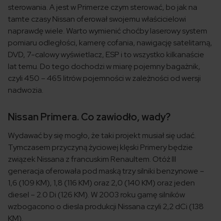
sterowania. A jest w Primerze czym sterować, bo jak na
tamte czasy Nissan oferował swojemu właścicielowi
naprawdę wiele. Warto wymienić choćby laserowy system
pomiaru odległości, kamerę cofania, nawigację satelitarną,
DVD, 7-calowy wyświetlacz, ESP i to wszystko kilkanaście
lat temu. Do tego dochodzi w miarę pojemny bagażnik,
czyli 450 – 465 litrów pojemności w zależności od wersji
nadwozia.
Nissan Primera. Co zawiodło, wady?
Wydawać by się mogło, że taki projekt musiał się udać.
Tymczasem przyczyną życiowej klęski Primery będzie
związek Nissana z francuskim Renaultem. Otóż III
generacja oferowała pod maską trzy silniki benzynowe –
1,6 (109 KM), 1,8 (116 KM) oraz 2,0 (140 KM) oraz jeden
diesel – 2.0 Di (126 KM). W 2003 roku gamę silników
wzbogacono o diesla produkcji Nissana czyli 2,2 dCi (138
KM).