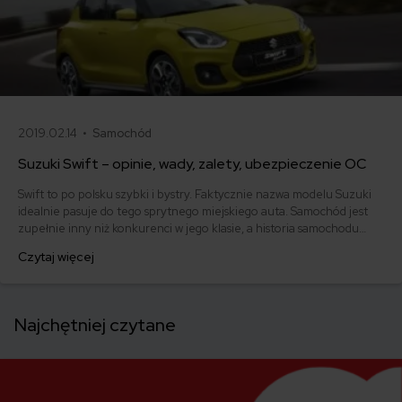
2019.02.14 •
Samochód
Suzuki Swift – opinie, wady, zalety, ubezpieczenie OC
Swift to po polsku szybki i bystry. Faktycznie nazwa modelu Suzuki
idealnie pasuje do tego sprytnego miejskiego auta. Samochód jest
zupełnie inny niż konkurenci w jego klasie, a historia samochodu
przypomina nieco życie motyla. Zdecydowanie przeszedł on przez
Czytaj więcej
fazę topornej gąsienicy, potem nieszczególnej poczwarki, aż
wreszcie zachwycił i nadal zachwyca swoją dojrzałą postacią.
Najchętniej czytane