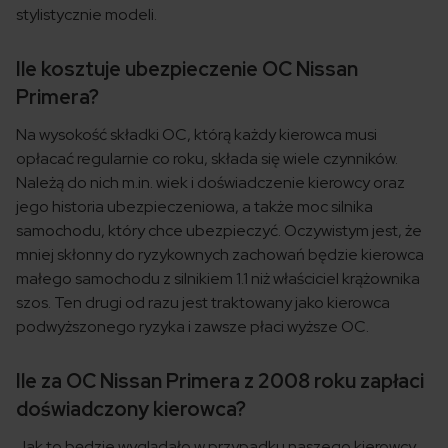
stylistycznie modeli.
Ile kosztuje ubezpieczenie OC Nissan
Primera?
Na wysokość składki OC, którą każdy kierowca musi
opłacać regularnie co roku, składa się wiele czynników.
Należą do nich m.in. wiek i doświadczenie kierowcy oraz
jego historia ubezpieczeniowa, a także moc silnika
samochodu, który chce ubezpieczyć. Oczywistym jest, że
mniej skłonny do ryzykownych zachowań będzie kierowca
małego samochodu z silnikiem 1.1 niż właściciel krążownika
szos. Ten drugi od razu jest traktowany jako kierowca
podwyższonego ryzyka i zawsze płaci wyższe OC.
Ile za OC Nissan Primera z 2008 roku zapłaci
doświadczony kierowca?
Jak to będzie wyglądało w przypadku naszego kierowcy,