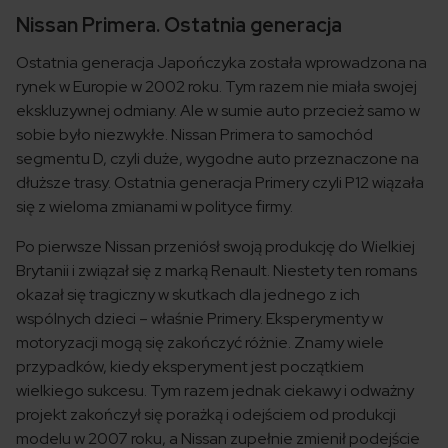
Nissan Primera. Ostatnia generacja
Ostatnia generacja Japończyka została wprowadzona na
rynek w Europie w 2002 roku. Tym razem nie miała swojej
ekskluzywnej odmiany. Ale w sumie auto przecież samo w
sobie było niezwykłe. Nissan Primera to samochód
segmentu D, czyli duże, wygodne auto przeznaczone na
dłuższe trasy. Ostatnia generacja Primery czyli P12 wiązała
się z wieloma zmianami w polityce firmy.
Po pierwsze Nissan przeniósł swoją produkcję do Wielkiej
Brytanii i związał się z marką Renault. Niestety ten romans
okazał się tragiczny w skutkach dla jednego z ich
wspólnych dzieci – właśnie Primery. Eksperymenty w
motoryzacji mogą się zakończyć różnie. Znamy wiele
przypadków, kiedy eksperyment jest początkiem
wielkiego sukcesu. Tym razem jednak ciekawy i odważny
projekt zakończył się porażką i odejściem od produkcji
modelu w 2007 roku, a Nissan zupełnie zmienił podejście