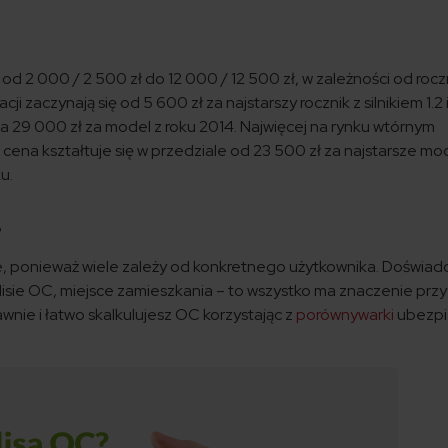
od 2 000 / 2 500 zł do 12 000 / 12 500 zł, w zależności od rocz
cji zaczynają się od 5 600 zł za najstarszy rocznik z silnikiem 1.2 
 29 000 zł za model z roku 2014. Najwięcej na rynku wtórnym
Jej cena kształtuje się w przedziale od 23 500 zł za najstarsze m
u.
e
 ponieważ wiele zależy od konkretnego użytkownika. Doświad
lisie OC, miejsce zamieszkania – to wszystko ma znaczenie przy
wnie i łatwo skalkulujesz OC korzystając z
porównywarki
ubezpi