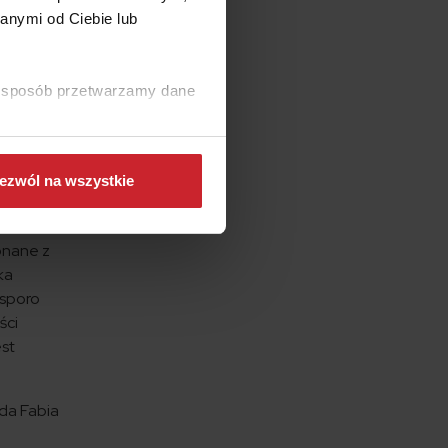
anymi od Ciebie lub
lko do
leć,
ki sposób przetwarzamy dane
żnego
jednak
ezwól na wszystkie
lometrów
onane z
ka
 sporo
ści
est
oda Fabia