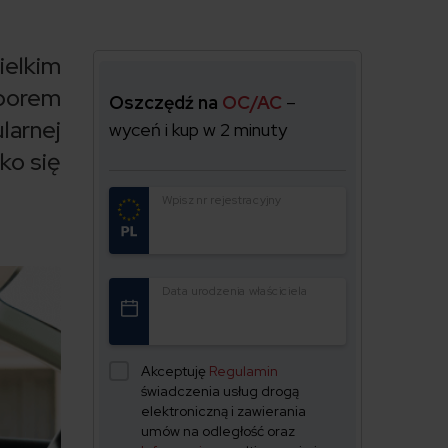
ielkim
yborem
Oszczędź na
OC/AC
–
larnej
wyceń i kup w 2 minuty
ko się
Wpisz nr rejestracyjny
Data urodzenia właściciela
Akceptuję
Regulamin
świadczenia usług drogą
elektroniczną i zawierania
umów na odległość oraz