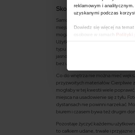
reklamowym i analitycznym. 
Skoda Fabia – opinie, wady i 
uzyskanymi podczas korzysta
Samochód jest dość miękko zestrojon
miejskiego ruchu, więc w mieście będ
Dowiedz się więcej na temat
mogą przeszkadzać miękkość i wyczu
osobowe w ramach
Polityki
Użytkownicy Skody Fabii są podziele
typu męczące usterki. Wszystko zale
jasno uświadomić, że producenci samo
bez usterki.
Co do wnętrza nie można mieć większ
przyzwoitych materiałów. Cierpliwie
mogłaby w tej kwestii wiele poprawi
miejsca na usadowienie się z tyłu. F
dystansach nie powinni narzekać. Mog
biurem i czasem bywa też drugim d
Pozostaje życzyć każdemu użytkownik
to całkiem udane, trwałe i przyjazne 