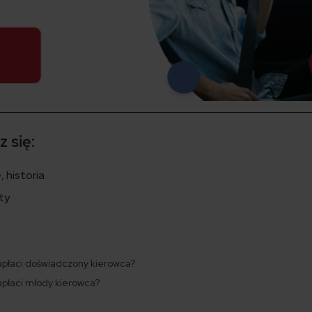
 się:
 historia
ety
zapłaci doświadczony kierowca?
zapłaci młody kierowca?