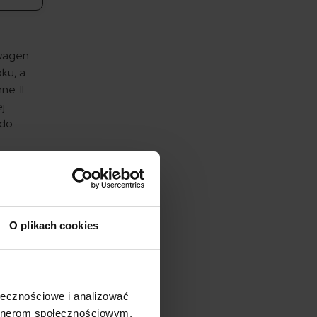
swagen
ku, a
e. II
j
 do
o,
e można
O plikach cookies
mianach,
mianach,
średnio
ołecznościowe i analizować
artnerom społecznościowym,