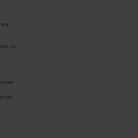
nika,
i
odele, do
czenie
eczeń