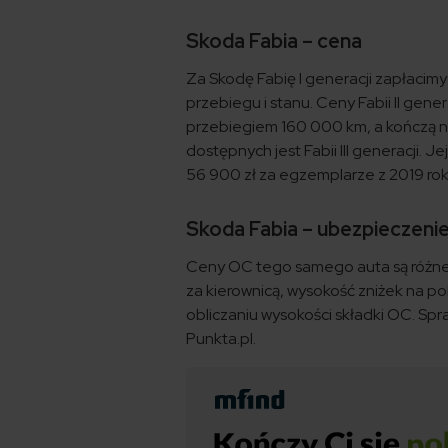
Skoda Fabia – cena
Za Skodę Fabię I generacji zapłacimy 
przebiegu i stanu. Ceny Fabii II genera
przebiegiem 160 000 km, a kończą na
dostępnych jest Fabii III generacji. 
56 900 zł za egzemplarze z 2019 rok
Skoda Fabia – ubezpieczeni
Ceny OC tego samego auta są różne,
za kierownicą, wysokość zniżek na po
obliczaniu wysokości składki OC. Spra
Punkta.pl.