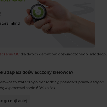
eczenie OC
dla dwóch kierowców, doświadczonego i młodego.
roku zapłaci doświadczony kierowca?
ierowca to stateczny ojciec rodziny, posiadacz prawa jazdy od
azdą wypracował sobie 60% zniżek.
kogo najtaniej