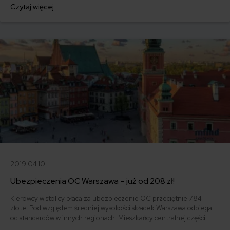
Polsce. Z naszej analizy wynika, że po pierwszym kwartale 2019
Czytaj więcej
roku, średnia składka oscyluje w granicach 888 złotych. Co więcej –
najtańsze OC w Gorzowie Wielkopolskim można znaleźć już za 335
złotych!
2019.04.10
Ubezpieczenia OC Warszawa – już od 208 zł!
Kierowcy w stolicy płacą za ubezpieczenie OC przeciętnie 784
złote. Pod względem średniej wysokości składek Warszawa odbiega
od standardów w innych regionach. Mieszkańcy centralnej części
Polski wciąż mają jednak szansę na znalezienie polisy poniżej 400