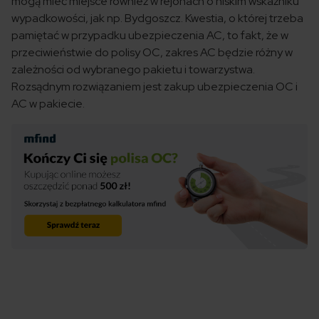
mogą mieć miejsce również w rejonach o niskim wskaźniku
wypadkowości, jak np. Bydgoszcz. Kwestia, o której trzeba
pamiętać w przypadku ubezpieczenia AC, to fakt, że w
przeciwieństwie do polisy OC, zakres AC będzie różny w
zależności od wybranego pakietu i towarzystwa.
Rozsądnym rozwiązaniem jest zakup ubezpieczenia OC i
AC w pakiecie.