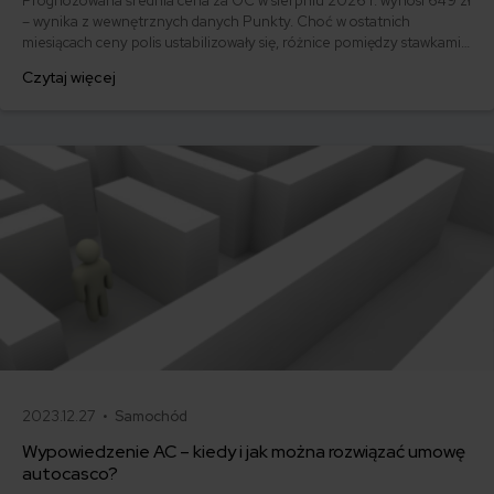
Prognozowana średnia cena za OC w sierpniu 2026 r. wynosi 649 zł
– wynika z wewnętrznych danych Punkty. Choć w ostatnich
miesiącach ceny polis ustabilizowały się, różnice pomiędzy stawkami
za ubezpieczenie są ogromne. Jedni płacą zaledwie nieco ponad
Czytaj więcej
500 zł, inni – powyżej 1500 zł. Gdzie znaleźć najtańsze OC w Polsce
i jak obniżyć koszty ubezpieczenia samochodu? Odpowiadamy na
podstawie najnowszych danych z rynku.
2023.12.27 •
Samochód
Wypowiedzenie AC – kiedy i jak można rozwiązać umowę
autocasco?