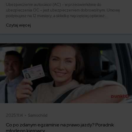
Ubezpieczenie autocasco (AC) – w przeciwieństwie do
ubezpieczenia OC – jest ubezpieczeniem dobrowolnym. Umowę
podpisujesz na 12 miesięcy, a składkę najczęściej opłacasz
jednorazowo. Co w przypadku, gdy udało Ci się znaleźć lepszą
Czytaj więcej
ofertę lub zdecydowałeś się sprzedać samochód w trakcie trwania
umowy? Sprawdź, w jakich sytuacjach ubezpieczenie AC wygasa
samo, a kiedy można odstąpić od umowy.
2025.11.14 •
Samochód
Co po zdanym egzaminie na prawo jazdy? Poradnik
młodego kierowcy