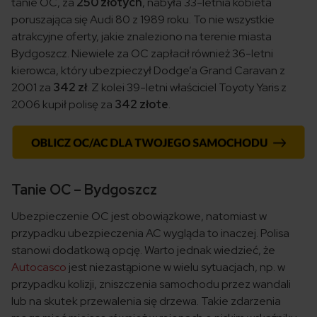
tanie OC, za
250 złotych
, nabyła 33-letnia kobieta
poruszająca się Audi 80 z 1989 roku. To nie wszystkie
atrakcyjne oferty, jakie znaleziono na terenie miasta
Bydgoszcz. Niewiele za OC zapłacił również 36-letni
kierowca, który ubezpieczył Dodge’a Grand Caravan z
2001 za
342 zł
. Z kolei 39-letni właściciel Toyoty Yaris z
2006 kupił polisę za
342 złote
.
Tanie OC – Bydgoszcz
Ubezpieczenie OC jest obowiązkowe, natomiast w
przypadku ubezpieczenia AC wygląda to inaczej. Polisa
stanowi dodatkową opcję. Warto jednak wiedzieć, że
Autocasco
jest niezastąpione w wielu sytuacjach, np. w
przypadku kolizji, zniszczenia samochodu przez wandali
lub na skutek przewalenia się drzewa. Takie zdarzenia