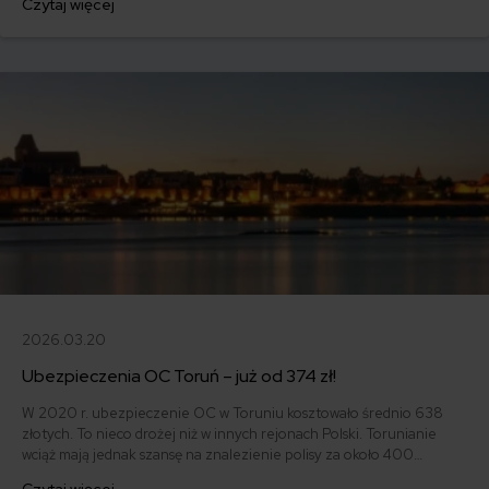
Czytaj więcej
126p FL roku 1989. Za OC zapłacił on tylko 183 zł.
2026.03.20
Ubezpieczenia OC Toruń – już od 374 zł!
W 2020 r. ubezpieczenie OC w Toruniu kosztowało średnio 638
złotych. To nieco drożej niż w innych rejonach Polski. Torunianie
wciąż mają jednak szansę na znalezienie polisy za około 400
złotych. Najtańsze OC wykupił 65-letni właściciel Peugeota 206 z
Czytaj więcej