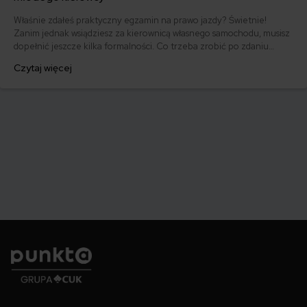
Właśnie zdałeś praktyczny egzamin na prawo jazdy? Świetnie!
Zanim jednak wsiądziesz za kierownicą własnego samochodu, musisz
dopełnić jeszcze kilka formalności. Co trzeba zrobić po zdaniu
egzaminu na prawo jazdy? Poznaj praktyczne wskazówki, dzięki
Czytaj więcej
którym szybko załatwisz sprawy urzędowe i będziesz mógł prowadzić
swoje auto.
Punkta