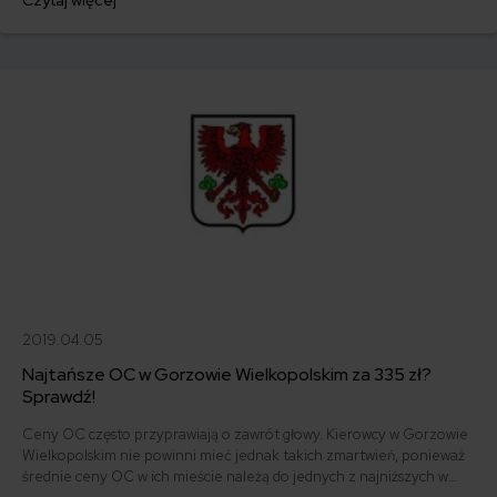
2006 r., który zapłacił jedynie 374 złote.
2019.04.05
Najtańsze OC w Gorzowie Wielkopolskim za 335 zł?
Sprawdź!
Ceny OC często przyprawiają o zawrót głowy. Kierowcy w Gorzowie
Wielkopolskim nie powinni mieć jednak takich zmartwień, ponieważ
średnie ceny OC w ich mieście należą do jednych z najniższych w