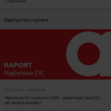
Czytaj więcej
letniej właścicielce Mercedesa Benz 300 D 124 z 1991 roku. Za
ubezpieczenie swojego samochodu zapłaciła ona tylko 396 złotych.
Najchętniej czytane
2026.08.06 •
Samochód
Najtańsze OC w sierpniu 2026 – gdzie kupić tanie OC i
jak obniżyć składkę?