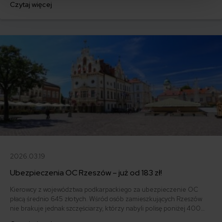
Czytaj więcej
letnia posiadaczka Renault Clio IV z 2018 r. Na polisę samochodową
wydała ona jedynie 322 złote.
2026.03.19
Ubezpieczenia OC Rzeszów – już od 183 zł!
Kierowcy z województwa podkarpackiego za ubezpieczenie OC
płacą średnio 645 złotych. Wśród osób zamieszkujących Rzeszów
nie brakuje jednak szczęściarzy, którzy nabyli polisę poniżej 400
złotych. W 2020 r. najtańsze OC zdobył 68-letni właściciel Fiata