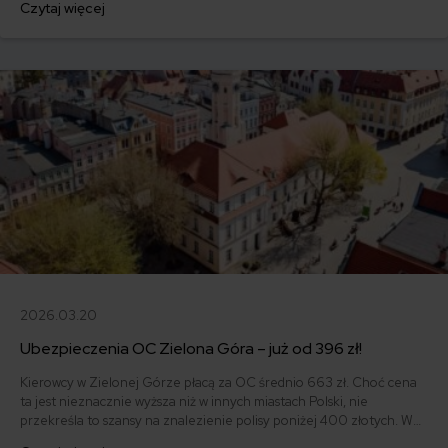
Czytaj więcej
złotych. W 2020 r. najtańsze OC w Warszawie wykupił 48-letni
właściciel Fiata 126p z 1989 roku i zapłacił za nie jedynie 208 zł.
2026.03.20
Ubezpieczenia OC Zielona Góra – już od 396 zł!
Kierowcy w Zielonej Górze płacą za OC średnio 663 zł. Choć cena
ta jest nieznacznie wyższa niż w innych miastach Polski, nie
przekreśla to szansy na znalezienie polisy poniżej 400 złotych. W
2020 r. najtańsze ubezpieczenie komunikacyjne przypadło 45-