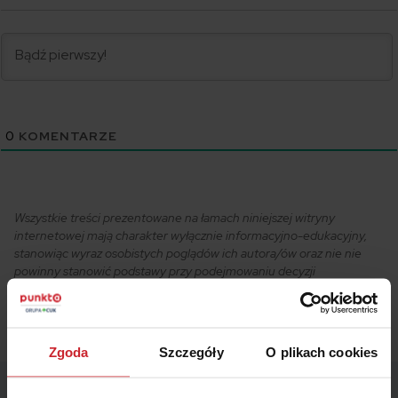
0
KOMENTARZE
Wszystkie treści prezentowane na łamach niniejszej witryny
internetowej mają charakter wyłącznie informacyjno-edukacyjny,
stanowiąc wyraz osobistych poglądów ich autora/ów oraz nie nie
powinny stanowić podstawy przy podejmowaniu decyzji
biznesowych, inwestycyjnych, lub podatkowych, za które to decyzje
właściciel strony internetowej ani autorzy nie ponoszą jakiejkolwiek
odpowiedzialności.
Zgoda
Szczegóły
O plikach cookies