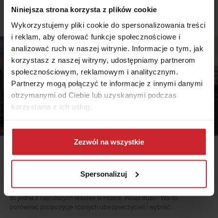
Niniejsza strona korzysta z plików cookie
Podobne artykuły
Wykorzystujemy pliki cookie do spersonalizowania treści
i reklam, aby oferować funkcje społecznościowe i
analizować ruch w naszej witrynie. Informacje o tym, jak
korzystasz z naszej witryny, udostępniamy partnerom
społecznościowym, reklamowym i analitycznym.
Partnerzy mogą połączyć te informacje z innymi danymi
otrzymanymi od Ciebie lub uzyskanymi podczas
korzystania z ich usług.
Dowiedz się więcej na temat tego, kim jesteśmy, jak
można się z nami skontaktować i w jaki sposób
Zezwól na wszystkie
przetwarzamy dane osobowe w ramach
Polityki
2026.03.20
prywatności
.
Ubezpieczenia OC Katowice – już od 322 zł!
Spersonalizuj
624 zł – tyle średnio kosztują ubezpieczenia OC w Katowicach. Jest
to jedna z najniższych składek w Polsce. Wciąż dużo? Warto
porównać propozycje różnych ubezpieczycieli i wybrać
najkorzystniejszą ofertę. W zeszłym roku najtańsze OC znalazła 55-