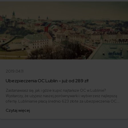
2019.04.11
Ubezpieczenia OC Lublin – już od 289 zł!
Zastanawiasz się, jak i gdzie kupić najtańsze OC w Lublinie?
Wystarczy, że użyjesz naszej porównywarki i wybierzesz najlepszą
ofertę. Lublinianie płacą średnio 623 złote za ubezpieczenia OC.
Dobra wiadomość jest taka, że można znaleźć polisy w
Czytaj więcej
korzystniejszej cenie. Najmniej, bo 289 złotych, zapłacił 47-letni
mężczyzna zamieszkujący Lublin, właściciel Fiata Uno z 1994 r.