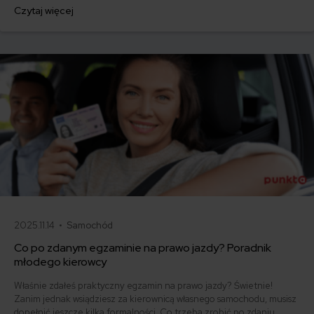
jednorazowo. Co w przypadku, gdy udało Ci się znaleźć lepszą
Czytaj więcej
ofertę lub zdecydowałeś się sprzedać samochód w trakcie trwania
umowy? Sprawdź, w jakich sytuacjach ubezpieczenie AC wygasa
samo, a kiedy można odstąpić od umowy.
2025.11.14 •
Samochód
Co po zdanym egzaminie na prawo jazdy? Poradnik
młodego kierowcy
Właśnie zdałeś praktyczny egzamin na prawo jazdy? Świetnie!
Zanim jednak wsiądziesz za kierownicą własnego samochodu, musisz
dopełnić jeszcze kilka formalności. Co trzeba zrobić po zdaniu