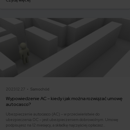
Czytaj więcej
500 zł, inni – powyżej 1500 zł. Gdzie znaleźć najtańsze OC w Polsce
i jak obniżyć koszty ubezpieczenia samochodu? Odpowiadamy na
podstawie najnowszych danych z rynku.
2023.12.27 •
Samochód
Wypowiedzenie AC – kiedy i jak można rozwiązać umowę
autocasco?
Ubezpieczenie autocasco (AC) – w przeciwieństwie do
ubezpieczenia OC – jest ubezpieczeniem dobrowolnym. Umowę
podpisujesz na 12 miesięcy, a składkę najczęściej opłacasz