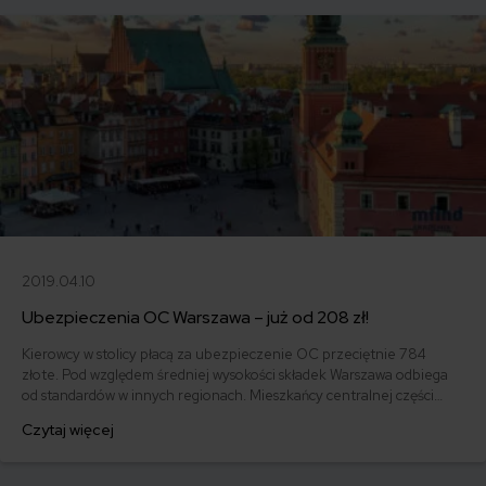
2019.04.10
Ubezpieczenia OC Warszawa – już od 208 zł!
Kierowcy w stolicy płacą za ubezpieczenie OC przeciętnie 784
złote. Pod względem średniej wysokości składek Warszawa odbiega
od standardów w innych regionach. Mieszkańcy centralnej części
Polski wciąż mają jednak szansę na znalezienie polisy poniżej 400
Czytaj więcej
złotych. W 2020 r. najtańsze OC w Warszawie wykupił 48-letni
właściciel Fiata 126p z 1989 roku i zapłacił za nie jedynie 208 zł.