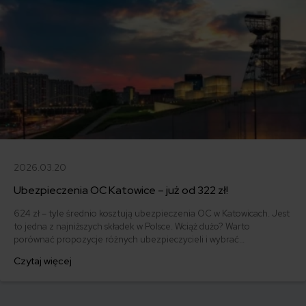
2026.03.20
Ubezpieczenia OC Katowice – już od 322 zł!
624 zł – tyle średnio kosztują ubezpieczenia OC w Katowicach. Jest
to jedna z najniższych składek w Polsce. Wciąż dużo? Warto
porównać propozycje różnych ubezpieczycieli i wybrać
najkorzystniejszą ofertę. W zeszłym roku najtańsze OC znalazła 55-
Czytaj więcej
letnia posiadaczka Renault Clio IV z 2018 r. Na polisę samochodową
wydała ona jedynie 322 złote.