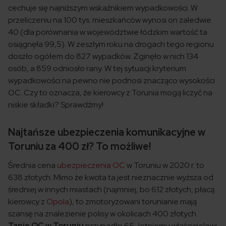
cechuje się najniższym wskaźnikiem wypadkowości. W
przeliczeniu na 100 tys. mieszkańców wynosi on zaledwie
40 (dla porównania w województwie łódzkim wartość ta
osiągnęła 99,5). W zeszłym roku na drogach tego regionu
doszło ogółem do 827 wypadków. Zginęło w nich 134
osób, a 859 odniosło rany. W tej sytuacji kryterium
wypadkowości na pewno nie podnosi znacząco wysokości
OC. Czy to oznacza, że kierowcy z Torunia mogą liczyć na
niskie składki? Sprawdźmy!
Najtańsze ubezpieczenia komunikacyjne w
Toruniu za 400 zł? To możliwe!
Średnia cena
ubezpieczenia OC
w Toruniu w 2020 r. to
638 złotych. Mimo że kwota ta jest nieznacznie wyższa od
średniej w innych miastach (najmniej, bo 612 złotych, płacą
kierowcy z
Opola
), to zmotoryzowani torunianie mają
szansę na znalezienie polisy w okolicach 400 złotych.
Tanie OC w Toruniu
przypadło 65-letniemu właścicielowi