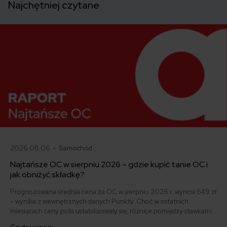
Najchętniej czytane
2026.08.06 •
Samochód
Najtańsze OC w sierpniu 2026 – gdzie kupić tanie OC i
jak obniżyć składkę?
Prognozowana średnia cena za OC w sierpniu 2026 r. wynosi 649 zł
– wynika z wewnętrznych danych Punkty. Choć w ostatnich
miesiącach ceny polis ustabilizowały się, różnice pomiędzy stawkami
za ubezpieczenie są ogromne. Jedni płacą zaledwie nieco ponad