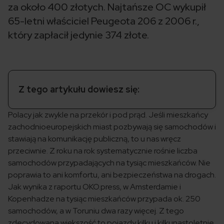
za około 400 złotych. Najtańsze OC wykupił
65-letni właściciel Peugeota 206 z 2006 r.,
który zapłacił jedynie 374 złote.
Z tego artykułu dowiesz się:
Polacy jak zwykle na przekór i pod prąd. Jeśli mieszkańcy
zachodnioeuropejskich miast pozbywają się samochodów i
stawiają na komunikację publiczną, to u nas wręcz
przeciwnie. Z roku na rok systematycznie rośnie liczba
samochodów przypadających na tysiąc mieszkańców. Nie
poprawia to ani komfortu, ani bezpieczeństwa na drogach.
Jak wynika z raportu OKO.press, w Amsterdamie i
Kopenhadze na tysiąc mieszkańców przypada ok. 250
samochodów, a w Toruniu dwa razy więcej. Z tego
zdecydowana większość to pojazdy kilku i kilkunastoletnie.