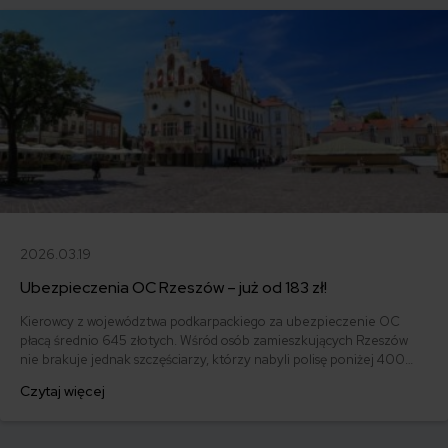
2026.03.19
Ubezpieczenia OC Rzeszów – już od 183 zł!
Kierowcy z województwa podkarpackiego za ubezpieczenie OC
płacą średnio 645 złotych. Wśród osób zamieszkujących Rzeszów
nie brakuje jednak szczęściarzy, którzy nabyli polisę poniżej 400
złotych. W 2020 r. najtańsze OC zdobył 68-letni właściciel Fiata
Czytaj więcej
126p FL roku 1989. Za OC zapłacił on tylko 183 zł.