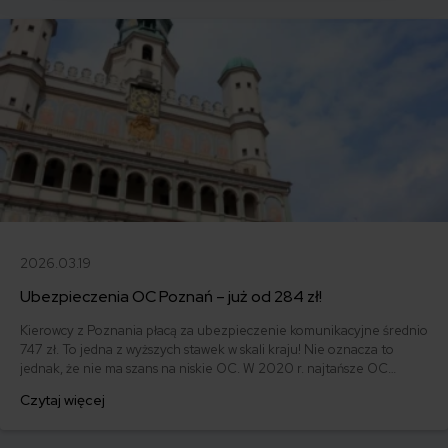
2026.03.19
Ubezpieczenia OC Poznań – już od 284 zł!
Kierowcy z Poznania płacą za ubezpieczenie komunikacyjne średnio
747 zł. To jedna z wyższych stawek w skali kraju! Nie oznacza to
jednak, że nie ma szans na niskie OC. W 2020 r. najtańsze OC
przypadło 32-letniemu właścicielowi Fiata 126 EL z 1989 roku, który
Czytaj więcej
zapłacił za polisę 284 zł. To nie wszystkie okazyjne oferty, jakie
udało się znaleźć osobom zamieszkującym Poznań.