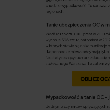
chodzi o wypadkowość. To sprawia, że
regionach.
Tanie ubezpieczenia OC w m
Według raportu OKO.press w 2013 ro
wynosiła 598 sztuk, natomiast w 2017
w których stawia się na komunikację 
i Kopenhadze mieszkańcy mają tylko 
Niestety rosnący ruch przekłada się 
stołecznego Warszawa
.
Ile zatem wy
Wypadkowość a tanie OC – j
Jednym z czynników wpływających n