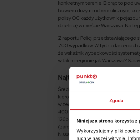
konkretnym terenie. Biorąc to pod u
bowiem dużym ruchem ulicznym, co 
polisy OC każdy użytkownik pojazdu w
dzielnicę w mieście Warszawa. Na tej
Z raportu Policji przedstawiającego 
700 wypadków. W tych zdarzeniach zg
że wskaźnik wypadkowości systematyc
w takim regionie jak Warszawa? Spr
Najtańsze OC w Warszawie za
Średnia cena
ubezpieczenia OC
w Wa
kierowcy w Polsce – w ubiegłym rok
Zgoda
w zestawieniu z innymi rejonami Wars
400 złotych. Najtańsze OC, w kwoci
126p
porównywarka
mfind. Również 4
Niniejsza strona korzysta z
(zarejestrowanego w mieście Warszaw
Wykorzystujemy pliki cookie 
Nissana Micra z 1988 roku wydał na 
ruch w naszej witrynie. Inf