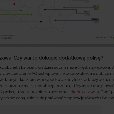
zawa. Czy warto dokupić dodatkową polisę?
 z obcierką karoserii, kradzież auta, a nawet klęska żywiołowa. 
o
. Ubezpieczenie AC jest wprawdzie dobrowolne, ale dobrze na
zewidzianymi kosztami w przypadku szkody lub kradzieży pojazd
uże znaczenie ma zakres ubezpieczenia, który może obejmować
eż polisa, która zabezpiecza nas aż po
szkodę całkowitą
. Choć p
 wyłącznie ceną, zaleca się porównać propozycje różnych ubezpie