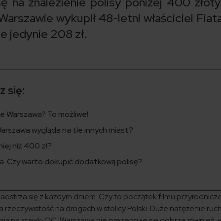
ę na znalezienie polisy poniżej 400 złot
arszawie wykupił 48-letni właściciel Fiat
nie jedynie 208 zł.
 się:
ie Warszawa? To możliwe!
arszawa wygląda na tle innych miast?
ej niż 400 zł?
a. Czy warto dokupić dodatkową polisę?
 zaostrza się z każdym dniem. Czy to początek filmu przyrodnic
 rzeczywistość na drogach w stolicy Polski. Duże natężenie ruch
ą na stawki OC. Warszawa nie prezentuje się dobrze również, je