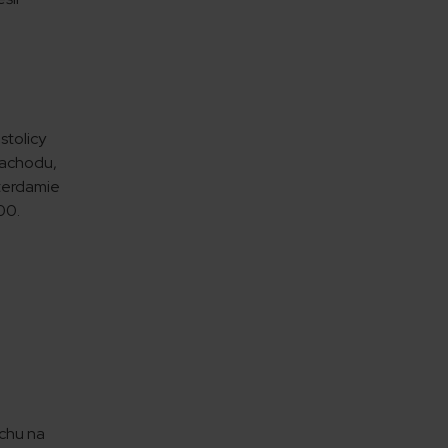
stolicy
 Zachodu,
sterdamie
00.
chu na