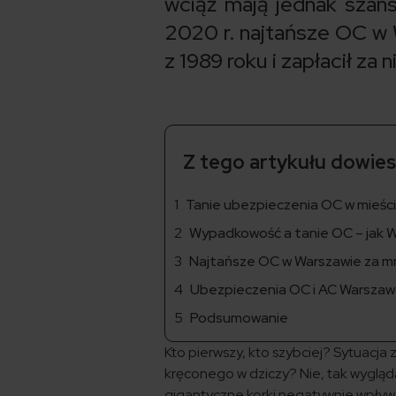
wciąż mają jednak szans
2020 r. najtańsze OC w W
z 1989 roku i zapłacił za 
Z tego artykułu dowiesz
Tanie ubezpieczenia OC w mieśc
Wypadkowość a tanie OC – jak W
Najtańsze OC w Warszawie za mni
Ubezpieczenia OC i AC Warszaw
Podsumowanie
Kto pierwszy, kto szybciej? Sytuacja
kręconego w dziczy? Nie, tak wygląda
gigantyczne korki negatywnie wpływaj