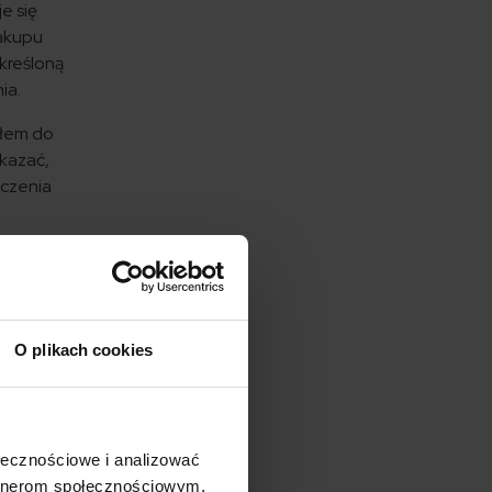
e się
zakupu
określoną
ia.
ółem do
skazać,
eczenia
ą
ch. Choć
O plikach cookies
niżej
cz
ołecznościowe i analizować
artnerom społecznościowym,