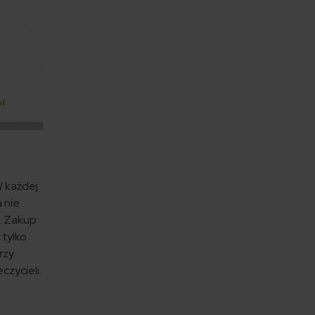
W każdej
 nie
u. Zakup
 tylko
rzy
czycieli.