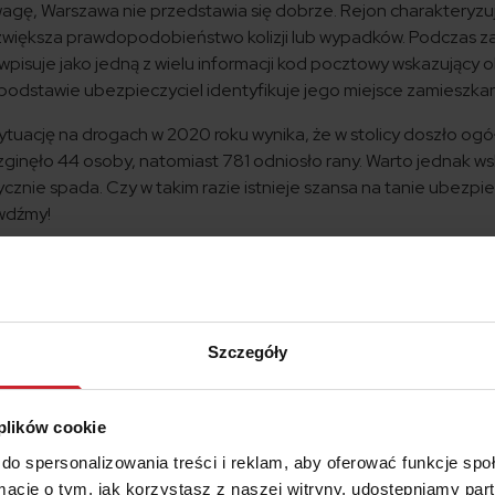
wagę, Warszawa nie przedstawia się dobrze. Rejon charakteryzuj
zwiększa prawdopodobieństwo kolizji lub wypadków. Podczas 
pisuje jako jedną z wielu informacji kod pocztowy wskazujący 
 podstawie ubezpieczyciel identyfikuje jego miejsce zamieszkan
sytuację na drogach w 2020 roku wynika, że w stolicy doszło og
inęło 44 osoby, natomiast 781 odniosło rany. Warto jednak w
znie spada. Czy w takim razie istnieje szansa na tanie ubezpi
awdźmy!
 mniej niż 400 zł?
rszawie w 2020 r. wyniosła 784 złote. To trochę drożej niż płac
u przeciętna składka za OC samochodu miała wartość 645 złoty
Szczegóły
zawa nie prezentuje się najkorzystniej, można znaleźć ofertę po
e
208 złotych
, wyszukała dla 48-letniego właściciela Fiata
1-letni właściciel kultowego Trabanta 401 z 1988 roku
 plików cookie
a) nie zapłacił dużo, bo
241 złotych
. Z kolei 39-letni posiada
do spersonalizowania treści i reklam, aby oferować funkcje sp
OC
280 zł
.
ormacje o tym, jak korzystasz z naszej witryny, udostępniamy p