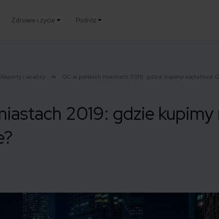
Zdrowie i życie
Podróż
Raporty i analizy
OC w polskich miastach 2019: gdzie kupimy najtańsze O
iastach 2019: gdzie kupimy 
e?