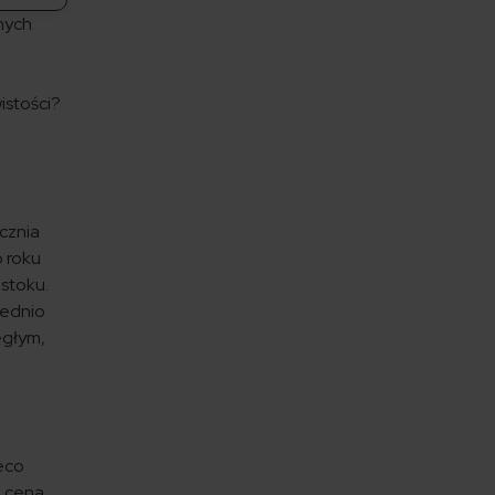
nych
istości?
cznia
o roku
ostoku.
rednio
egłym,
ieco
a cena