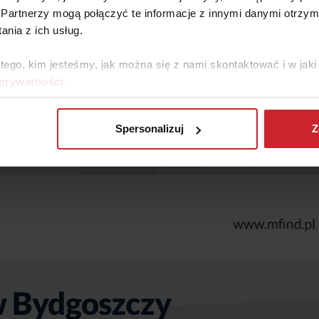
Partnerzy mogą połączyć te informacje z innymi danymi otrzym
nia z ich usług.
 tego, kim jesteśmy, jak można się z nami skontaktować i w ja
 prywatności
.
Spersonalizuj
Z