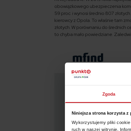
obowiązkowego ubezpieczenia komuni
59 proc. i wynosi średnio 807 złotych
kierowcy z Opola. To właśnie tam zm
złotych. W porównaniu do średnich c
to chyba mało powiedziane. Zaledwie
Zgoda
Niniejsza strona korzysta z
Wykorzystujemy pliki cookie 
ruch w naszej witrynie. Inf