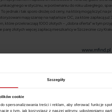
kacyjnego w styczniu, w porównaniu do roku ubiegłego, spad
. To jednak i tak sporo drożej od ceny, na którą mogą liczyć na p
otoryzowani mają szansę na najtańsze OC, za które zapłacą już
en, które przekraczają 1000 złotych – „dobra oferta” w tym prz
 parę złotych więcej zapłacą mieszkańcy w Szczecinie czy Krak
Szczegóły
 plików cookie
do spersonalizowania treści i reklam, aby oferować funkcje sp
ormacje o tym, jak korzystasz z naszej witryny, udostępniamy p