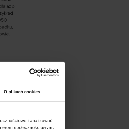
ła aż o
rzykład
 350
ypadku,
owie.
O plikach cookies
ołecznościowe i analizować
artnerom społecznościowym,