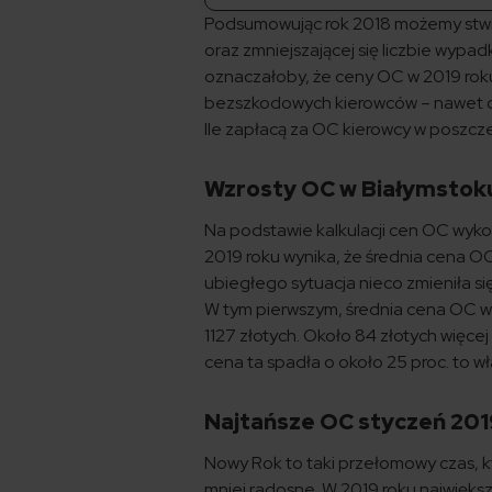
Podsumowując rok 2018 możemy stwie
oraz zmniejszającej się liczbie wypa
oznaczałoby, że ceny OC w 2019 ro
bezszkodowych kierowców – nawet od
Ile zapłacą za OC kierowcy w poszc
Wzrosty OC w Białymstoku
Na podstawie kalkulacji cen OC wyko
2019 roku wynika, że średnia cena OC
ubiegłego sytuacja nieco zmieniła si
W tym pierwszym, średnia cena OC w p
1127 złotych. Około 84 złotych więce
cena ta spadła o około 25 proc. to 
Najtańsze OC styczeń 2019
Nowy Rok to taki przełomowy czas, kt
mniej radosne. W 2019 roku najwięk