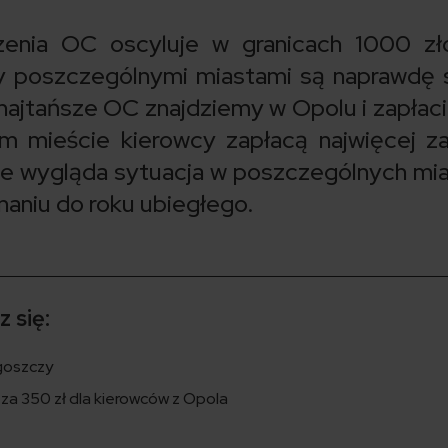
zenia OC oscyluje w granicach 1000 zł
y poszczególnymi miastami są naprawdę 
najtańsze OC znajdziemy w Opolu i zapłac
im mieście kierowcy zapłacą najwięcej 
ie wygląda sytuacja w poszczególnych mi
wnaniu do roku ubiegłego.
 się:
goszczy
za 350 zł dla kierowców z Opola