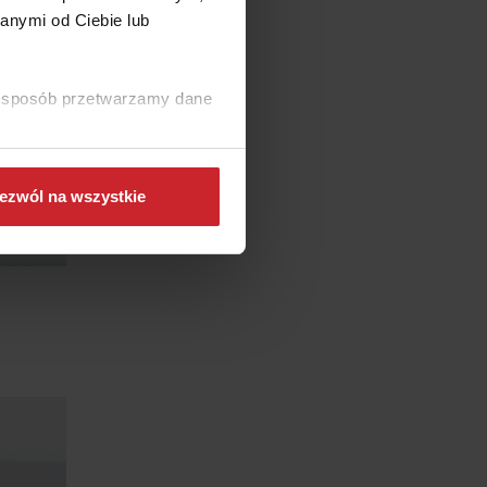
anymi od Ciebie lub
ki sposób przetwarzamy dane
ezwól na wszystkie