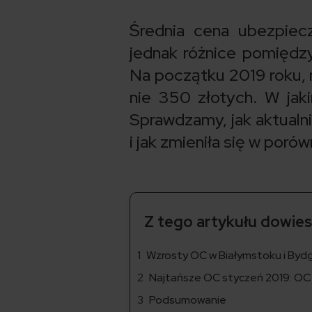
Średnia cena ubezpiec
jednak różnice pomiędz
Na początku 2019 roku, 
nie 350 złotych. W jak
Sprawdzamy, jak aktualn
i jak zmieniła się w poró
Z tego artykułu dowiesz
Wzrosty OC w Białymstoku i Byd
Najtańsze OC styczeń 2019: OC 
Podsumowanie