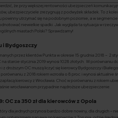
rdzić, że przy większej rentowności ubezpieczeń komunikacyj
dków, ubezpieczyciele zrezygnują z podwyżek składek. To z kolei
ku powinny utrzymać się na podobnym poziomie, a w segmencie
notować niewielkie spadki. Jak wygląda ta sytuacja w rzeczyw
zególnych miastach Polski? Sprawdzamy!
 i Bydgoszczy
nanych przez klientów Punkta w okresie 15 grudnia 2018 – 2 sty
 na starcie stycznia 2019 wynosi 1028 złotych. W porównaniu d
ę i z droższym OC muszą liczyć się kierowcy Bydgoszczy i Białeg
orównaniu z 2018 rokiem wzrosła o 8 proc. i wynosi aktualnie ś
j zapłacą kierowcy z Wrocławia. Choć w porównaniu z rokiem ubi
właśnie wrocławianom przypadnie najdroższe ubezpieczenie.
: OC za 350 zł dla kierowców z Opola
óry dla jednych przynosi bardzo dobre nowiny, dla drugich – n
szym optymizmem napawa on kierowców z Torunia, gdzie średni