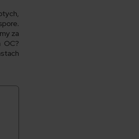
otych,
spore.
imy za
za OC?
astach